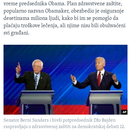
vreme predsednika Obama. Plan zdravstvene zaštite,
popularno nazvan Obamaker, obezbedio je osiguranje
desetinama miliona ljudi, kako bi im se pomoglo da
plaćaju troškove lečenja, ali njime nisu bili obuhvaćeni
svi građani.
Senator Berni Sanders i bivši potpredsednik Džo Bajden
raspravljaju o zdravstvenoj zaštiti na demokratskoj debati 12.