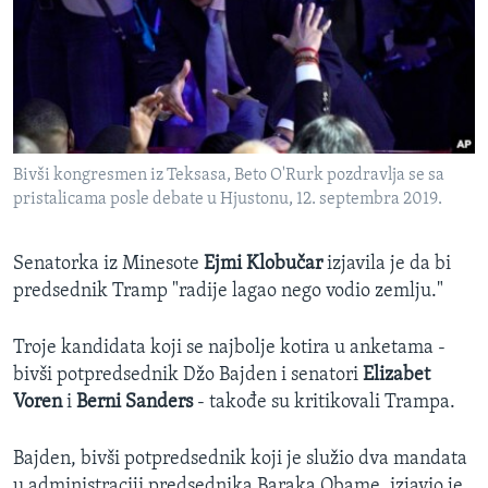
Bivši kongresmen iz Teksasa, Beto O'Rurk pozdravlja se sa
pristalicama posle debate u Hjustonu, 12. septembra 2019.
Senatorka iz Minesote
Ejmi Klobučar
izjavila je da bi
predsednik Tramp "radije lagao nego vodio zemlju."
Troje kandidata koji se najbolje kotira u anketama -
bivši potpredsednik Džo Bajden i senatori
Elizabet
Voren
i
Berni Sanders
- takođe su kritikovali Trampa.
Bajden, bivši potpredsednik koji je služio dva mandata
u administraciji predsednika Baraka Obame, izjavio je