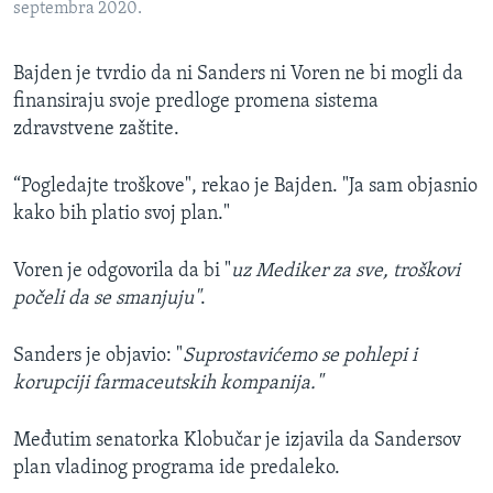
septembra 2020.
Bajden je tvrdio da ni Sanders ni Voren ne bi mogli da
finansiraju svoje predloge promena sistema
zdravstvene zaštite.
“Pogledajte troškove", rekao je Bajden. "Ja sam objasnio
kako bih platio svoj plan."
Voren je odgovorila da bi "
uz Mediker za sve, troškovi
počeli da se smanjuju"
.
Sanders je objavio: "
Suprostavićemo se pohlepi i
korupciji farmaceutskih kompanija."
Međutim senatorka Klobučar je izjavila da Sandersov
plan vladinog programa ide predaleko.