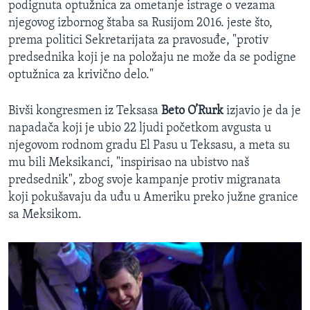
podignuta optužnica za ometanje istrage o vezama
njegovog izbornog štaba sa Rusijom 2016. jeste što,
prema politici Sekretarijata za pravosuđe, "protiv
predsednika koji je na položaju ne može da se podigne
optužnica za krivično delo."
Bivši kongresmen iz Teksasa
Beto O’Rurk
izjavio je da je
napadača koji je ubio 22 ljudi početkom avgusta u
njegovom rodnom gradu El Pasu u Teksasu, a meta su
mu bili Meksikanci, "inspirisao na ubistvo naš
predsednik", zbog svoje kampanje protiv migranata
koji pokušavaju da uđu u Ameriku preko južne granice
sa Meksikom.