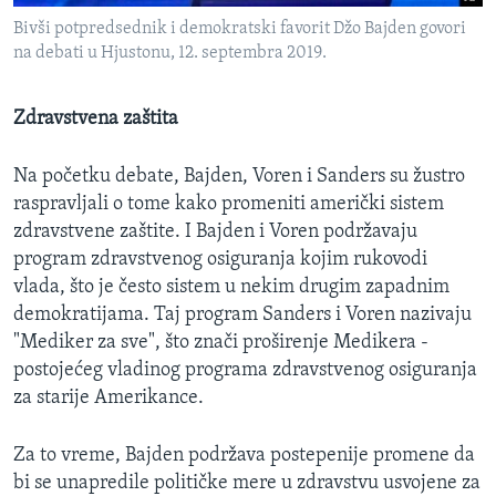
Bivši potpredsednik i demokratski favorit Džo Bajden govori
na debati u Hjustonu, 12. septembra 2019.
Zdravstvena zaštita
Na početku debate, Bajden, Voren i Sanders su žustro
raspravljali o tome kako promeniti američki sistem
zdravstvene zaštite. I Bajden i Voren podržavaju
program zdravstvenog osiguranja kojim rukovodi
vlada, što je često sistem u nekim drugim zapadnim
demokratijama. Taj program Sanders i Voren nazivaju
"Mediker za sve", što znači proširenje Medikera -
postojećeg vladinog programa zdravstvenog osiguranja
za starije Amerikance.
Za to vreme, Bajden podržava postepenije promene da
bi se unapredile političke mere u zdravstvu usvojene za