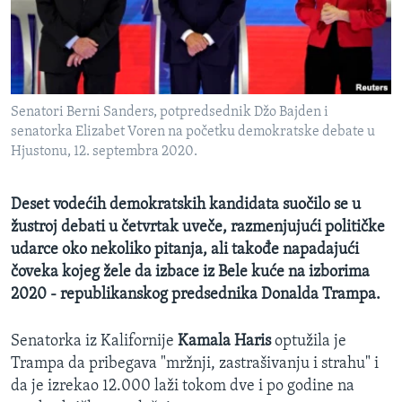
SPORT
INTERVJU
Senatori Berni Sanders, potpredsednik Džo Bajden i
senatorka Elizabet Voren na početku demokratske debate u
Hjustonu, 12. septembra 2020.
Deset vodećih demokratskih kandidata suočilo se u
žustroj debati u četvrtak uveče, razmenjujući političke
udarce oko nekoliko pitanja, ali takođe napadajući
čoveka kojeg žele da izbace iz Bele kuće na izborima
2020 - republikanskog predsednika Donalda Trampa.
Senatorka iz Kalifornije
Kamala Haris
optužila je
Trampa da pribegava "mržnji, zastrašivanju i strahu" i
da je izrekao 12.000 laži tokom dve i po godine na