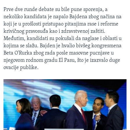
Prve dve runde debate su bile pune sporenja, a
nekoliko kandidata je napalo Bajdena zbog načina na
koji je u prošlosti pristupao pitanjima rase i reforme
krivičnog pravosuđa kao i zdravstvenoj zaštiti.
Međutim, kandidati su pokušali da naglase i oblasti u
kojima se slažu. Bajden je hvalio bivšeg kongresmena
Beta O'Rurka zbog rada posle masovne pucnjave u
njegovom rodnom gradu El Pasu, što je izazvalo duge
ovacije publike.