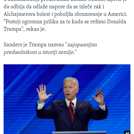
da odbija da odlaže napore da se izleče rak i
Alchajmerova bolest i poboljša obrazovanje u Americi.
“Postoji ogromna prilika za to kada se rešimo Donalda
Trampa", rekao je.
Sanders je Trampa nazvao "
najopasnijim
predsednikom u istoriji zemlje
."