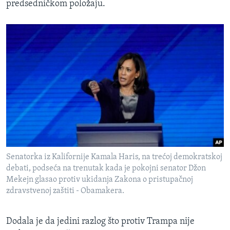
predsedničkom položaju.
Senatorka iz Kalifornije Kamala Haris, na trećoj demokratskoj
debati, podseća na trenutak kada je pokojni senator Džon
Mekejn glasao protiv ukidanja Zakona o pristupačnoj
zdravstvenoj zaštiti - Obamakera.
Dodala je da jedini razlog što protiv Trampa nije