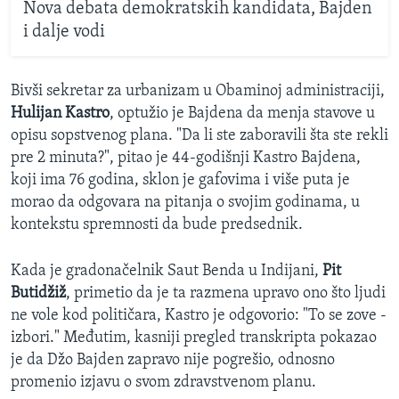
Nova debata demokratskih kandidata, Bajden
i dalje vodi
Bivši sekretar za urbanizam u Obaminoj administraciji,
Hulijan Kastro
, optužio je Bajdena da menja stavove u
opisu sopstvenog plana. "Da li ste zaboravili šta ste rekli
pre 2 minuta?", pitao je 44-godišnji Kastro Bajdena,
koji ima 76 godina, sklon je gafovima i više puta je
morao da odgovara na pitanja o svojim godinama, u
kontekstu spremnosti da bude predsednik.
Kada je gradonačelnik Saut Benda u Indijani,
Pit
Butidžiž
, primetio da je ta razmena upravo ono što ljudi
ne vole kod političara, Kastro je odgovorio: "To se zove -
izbori." Međutim, kasniji pregled transkripta pokazao
je da Džo Bajden zapravo nije pogrešio, odnosno
promenio izjavu o svom zdravstvenom planu.