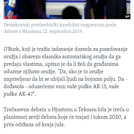
Demokratski predsednički kandidati razgovaraju posle
debate u Hjustonu, 12. septembra 2019.
O'Rurk, koji je tražio izdavanje dozvola za posedovanje
oružja i obavezu vlasnika automatskog oružja da ga
predaju vlastima, upitan je da li želi da građanima
oduzme njihovo oružje. "Da, ako je to oružje
napravljeno da bi se ubijali ljudi na bojnom polju. Da -
dođavola - oduzećemo vam vaše puške AR-15, vaše
puške AK-47".
Tročasovna debata u Hjustonu u Teksasu bila je treća u
planiranoj seriji debata koje će trajati i tokom 2020, a
prva održana od kraja jula.