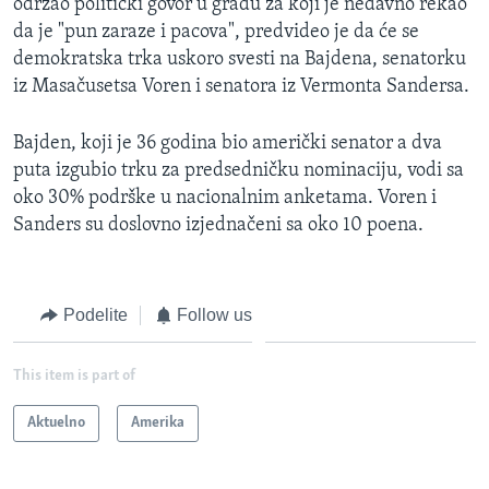
održao politički govor u gradu za koji je nedavno rekao
da je "pun zaraze i pacova", predvideo je da će se
demokratska trka uskoro svesti na Bajdena, senatorku
iz Masačusetsa Voren i senatora iz Vermonta Sandersa.
Bajden, koji je 36 godina bio američki senator a dva
puta izgubio trku za predsedničku nominaciju, vodi sa
oko 30% podrške u nacionalnim anketama. Voren i
Sanders su doslovno izjednačeni sa oko 10 poena.
Podelite
Follow us
This item is part of
Aktuelno
Amerika