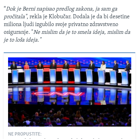
“
Dok je Berni napisao predlog zakona, ja sam ga
pročitala"
, rekla je Klobučar. Dodala je da bi desetine
miliona ljudi izgubilo svoje privatno zdravstveno
osiguranje. "
Ne mislim da je to smela ideja, mislim da
je to loša ideja."
NE PROPUSTITE: