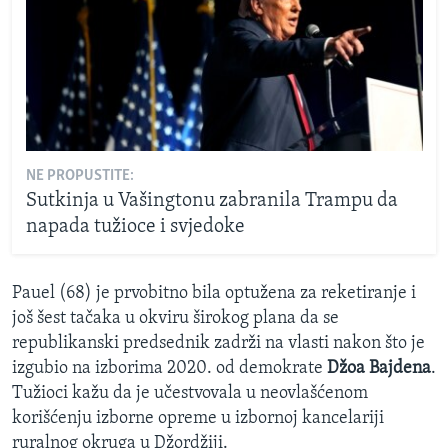
NE PROPUSTITE:
Sutkinja u Vašingtonu zabranila Trampu da
napada tužioce i svjedoke
Pauel (68) je prvobitno bila optužena za reketiranje i
još šest tačaka u okviru širokog plana da se
republikanski predsednik zadrži na vlasti nakon što je
izgubio na izborima 2020. od demokrate
Džoa Bajdena
.
Tužioci kažu da je učestvovala u neovlašćenom
korišćenju izborne opreme u izbornoj kancelariji
ruralnog okruga u Džordžiji.