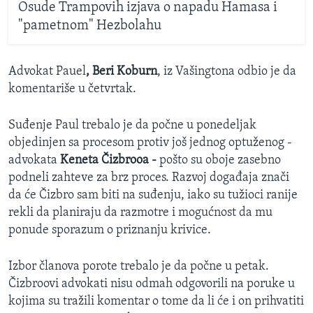
Osude Trampovih izjava o napadu Hamasa i
"pametnom" Hezbolahu
Advokat Pauel
, Beri Koburn
, iz Vašingtona odbio je da
komentariše u četvrtak.
Suđenje Paul trebalo je da počne u ponedeljak
objedinjen sa procesom protiv još jednog optuženog -
advokata
Keneta Čizbrooa -
pošto su oboje zasebno
podneli zahteve za brz proces. Razvoj događaja znači
da će Čizbro sam biti na suđenju, iako su tužioci ranije
rekli da planiraju da razmotre i mogućnost da mu
ponude sporazum o priznanju krivice.
Izbor članova porote trebalo je da počne u petak.
Čizbroovi advokati nisu odmah odgovorili na poruke u
kojima su tražili komentar o tome da li će i on prihvatiti