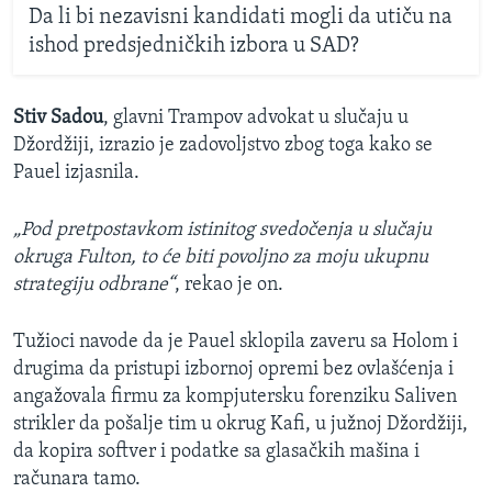
Da li bi nezavisni kandidati mogli da utiču na
ishod predsjedničkih izbora u SAD?
Stiv Sadou
, glavni Trampov advokat u slučaju u
Džordžiji, izrazio je zadovoljstvo zbog toga kako se
Pauel izjasnila.
„Pod pretpostavkom istinitog svedočenja u slučaju
okruga Fulton, to će biti povoljno za moju ukupnu
strategiju odbrane“
, rekao je on.
Tužioci navode da je Pauel sklopila zaveru sa Holom i
drugima da pristupi izbornoj opremi bez ovlašćenja i
angažovala firmu za kompjutersku forenziku Saliven
strikler da pošalje tim u okrug Kafi, u južnoj Džordžiji,
da kopira softver i podatke sa glasačkih mašina i
računara tamo.