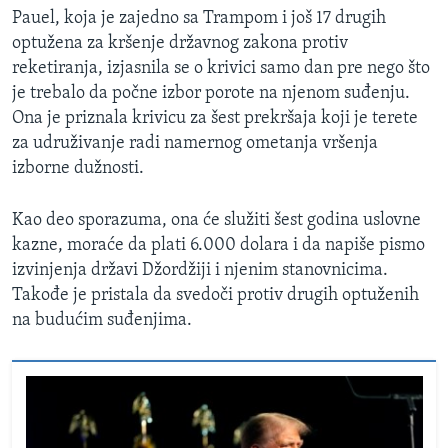
Pauel, koja je zajedno sa Trampom i još 17 drugih
optužena za kršenje državnog zakona protiv
reketiranja, izjasnila se o krivici samo dan pre nego što
je trebalo da počne izbor porote na njenom suđenju.
Ona je priznala krivicu za šest prekršaja koji je terete
za udruživanje radi namernog ometanja vršenja
izborne dužnosti.
Kao deo sporazuma, ona će služiti šest godina uslovne
kazne, moraće da plati 6.000 dolara i da napiše pismo
izvinjenja državi Džordžiji i njenim stanovnicima.
Takođe je pristala da svedoči protiv drugih optuženih
na budućim suđenjima.