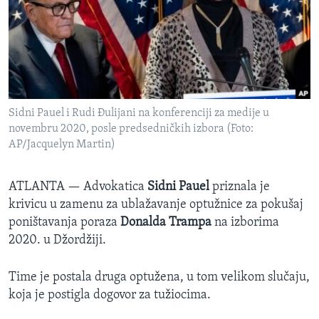
SPORT
INTERVJU
Sidni Pauel i Rudi Đulijani na konferenciji za medije u
novembru 2020, posle predsedničkih izbora (Foto:
AP/Jacquelyn Martin)
ATLANTA —
Advokatica
Sidni Pauel
priznala je
krivicu u zamenu za ublažavanje optužnice za pokušaj
poništavanja poraza
Donalda Trampa
na izborima
2020. u Džordžiji.
Time je postala druga optužena, u tom velikom slučaju,
koja je postigla dogovor za tužiocima.