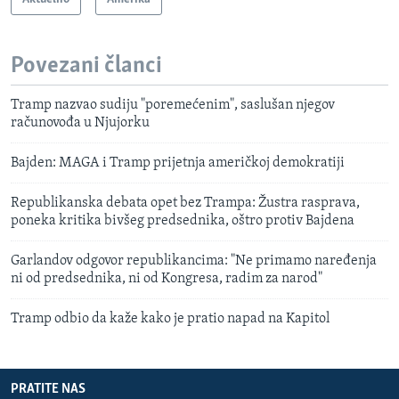
Povezani članci
Tramp nazvao sudiju "poremećenim", saslušan njegov
računovođa u Njujorku
Bajden: MAGA i Tramp prijetnja američkoj demokratiji
Republikanska debata opet bez Trampa: Žustra rasprava,
poneka kritika bivšeg predsednika, oštro protiv Bajdena
Garlandov odgovor republikancima: "Ne primamo naređenja
ni od predsednika, ni od Kongresa, radim za narod"
Tramp odbio da kaže kako je pratio napad na Kapitol
PRATITE NAS