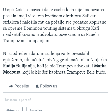
U optužnici se navodi da je osoba koja nije imenovana
poslala imejl visokom izvršnom direktoru Salivan
striklera i naložila mu da pošalje sve podatke kopirane
sa opreme Dominion vouting sistems u okrugu Kafi
neidentifikovanom advokatu povezanom sa Pauel i
Trampovom kampanjom.
Nisu određeni datumi suđenja za 16 preostalih
optuženih, uključujući bivšeg gradonačelnika Njujorka
Rudija Đulijanija
, koji je bio Trampov advokat, i
Marka
Medousa
, koji je bio šef kabineta Trampove Bele kuće.
Podelite
Follow us
This item is part of
Aktuelno
Amerika