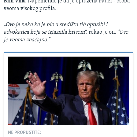
Fani Vilis
. Napomenuo je da je optužena Pauel - osoba
veoma visokog profila.
„Ovo je neko ko je bio u središtu tih optužbi i
advokatica koja se izjasnila krivom“,
rekao je on.
"Ovo
je veoma značajno."
NE PROPUSTITE: