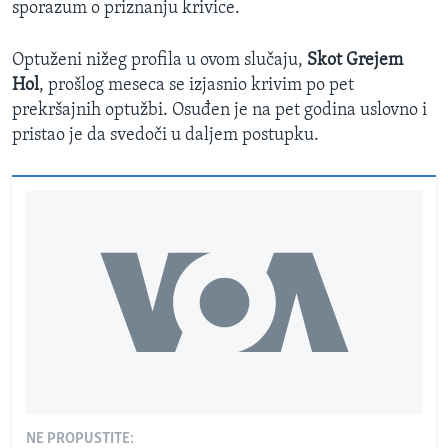
sporazum o priznanju krivice.
Optuženi nižeg profila u ovom slučaju,
Skot Grejem
Hol
, prošlog meseca se izjasnio krivim po pet
prekršajnih optužbi. Osuđen je na pet godina uslovno i
pristao je da svedoči u daljem postupku.
NE PROPUSTITE: