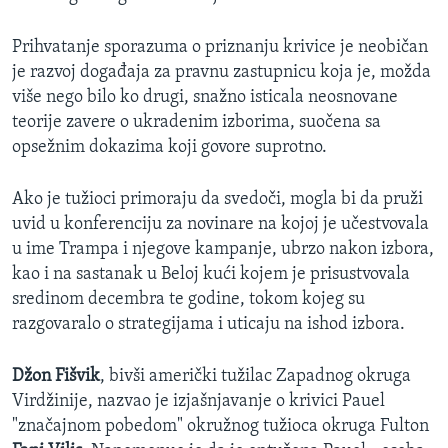
Prihvatanje sporazuma o priznanju krivice je neobičan
je razvoj događaja za pravnu zastupnicu koja je, možda
više nego bilo ko drugi, snažno isticala neosnovane
teorije zavere o ukradenim izborima, suočena sa
opsežnim dokazima koji govore suprotno.
Ako je tužioci primoraju da svedoči, mogla bi da pruži
uvid u konferenciju za novinare na kojoj je učestvovala
u ime Trampa i njegove kampanje, ubrzo nakon izbora,
kao i na sastanak u Beloj kući kojem je prisustvovala
sredinom decembra te godine, tokom kojeg su
razgovaralo o strategijama i uticaju na ishod izbora.
Džon Fišvik
, bivši američki tužilac Zapadnog okruga
Virdžinije, nazvao je izjašnjavanje o krivici Pauel
"značajnom pobedom" okružnog tužioca okruga Fulton