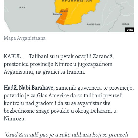
SPORT
INTERVJU
Mapa Avganistaana
KABUL —
Talibani su u petak osvojili Zarandž,
prestonicu provincije Nimroz u jugozapadnom
Avganistanu, na granici sa Iranom.
Hadži Nabi Barahave
, zamenik guvernera te provincije,
potvrdio je za Glas Amerike da su talibani preuzeli
kontrolu nad gradom i da su se avganistanske
bezbednosne snage povukle u okrug Delaram, u
Nimrozu.
"Grad Zarandž pao je u ruke talibana koji se preuzeli