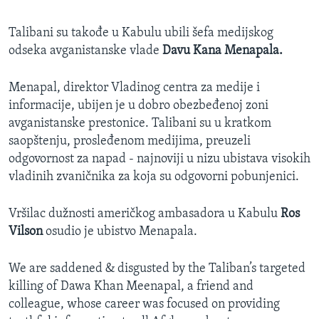
Talibani su takođe u Kabulu ubili šefa medijskog
odseka avganistanske vlade
Davu Kana Menapala.
Menapal, direktor Vladinog centra za medije i
informacije, ubijen je u dobro obezbeđenoj zoni
avganistanske prestonice. Talibani su u kratkom
saopštenju, prosleđenom medijima, preuzeli
odgovornost za napad - najnoviji u nizu ubistava visokih
vladinih zvaničnika za koja su odgovorni pobunjenici.
Vršilac dužnosti američkog ambasadora u Kabulu
Ros
Vilson
osudio je ubistvo Menapala.
We are saddened & disgusted by the Taliban’s targeted
killing of Dawa Khan Meenapal, a friend and
colleague, whose career was focused on providing