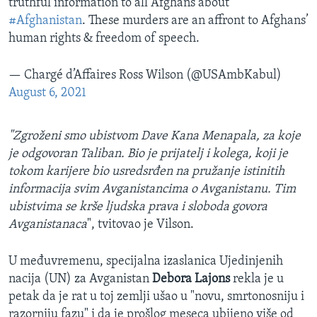
truthful information to all Afghans about
#Afghanistan
. These murders are an affront to Afghans’
human rights & freedom of speech.
— Chargé d’Affaires Ross Wilson (@USAmbKabul)
August 6, 2021
"Zgroženi smo ubistvom Dave Kana Menapala, za koje
je odgovoran Taliban. Bio je prijatelj i kolega, koji je
tokom karijere bio usredsrđen na pružanje istinitih
informacija svim Avganistancima o Avganistanu. Tim
ubistvima se krše ljudska prava i sloboda govora
Avganistanaca
", tvitovao je Vilson.
U međuvremenu, specijalna izaslanica Ujedinjenih
nacija (UN) za Avganistan
Debora Lajons
rekla je u
petak da je rat u toj zemlji ušao u "novu, smrtonosniju i
razorniju fazu" i da je prošlog meseca ubijeno više od