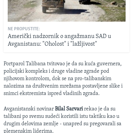
NE PROPUSTITE:
Američki nadzornik o angažmanu SAD u
Avganistanu: "Oholost" i "lažljivost"
Portparol Talibana tvitovao je da su kuća guvernera,
policijski kompleks i druge vladine zgrade pod
njihovom kontrolom, dok se na pro-talibanskim
nalozima na društvenim mrežama postavljene slike i
snimci ekstremista ispred vladinih zgrada.
Avganistanski novinar
Bilal Sarvari
rekao je da su
talibani po svemu sudeći koristili istu taktiku kao u
drugim delovima zemlje - unapred su pregovarali sa
plemenskim liderima.