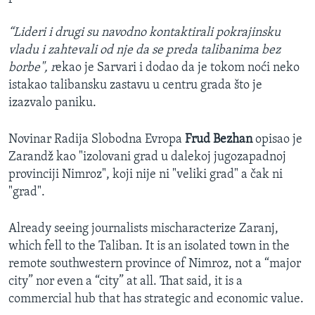
“Lideri i drugi su navodno kontaktirali pokrajinsku
vladu i zahtevali od nje da se preda talibanima bez
borbe", r
ekao je Sarvari i dodao da je tokom noći neko
istakao talibansku zastavu u centru grada što je
izazvalo paniku.
Novinar Radija Slobodna Evropa
Frud Bezhan
opisao je
Zarandž kao "izolovani grad u dalekoj jugozapadnoj
provinciji Nimroz", koji nije ni "veliki grad" a čak ni
"grad".
Already seeing journalists mischaracterize Zaranj,
which fell to the Taliban. It is an isolated town in the
remote southwestern province of Nimroz, not a “major
city” nor even a “city” at all. That said, it is a
commercial hub that has strategic and economic value.