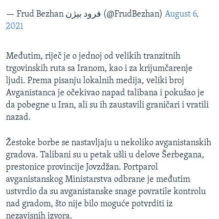
— Frud Bezhan فرود بيژن (@FrudBezhan)
August 6,
2021
Međutim, riječ je o jednoj od velikih tranzitnih
trgovinskih ruta sa Iranom, kao i za krijumčarenje
ljudi. Prema pisanju lokalnih medija, veliki broj
Avganistanca je očekivao napad talibana i pokušao je
da pobegne u Iran, ali su ih zaustavili graničari i vratili
nazad.
Žestoke borbe se nastavljaju u nekoliko avganistanskih
gradova. Talibani su u petak ušli u delove Šerbegana,
prestonice provincije Jovzdžan. Portparol
avganistanskog Ministarstva odbrane je međutim
ustvrdio da su avganistanske snage povratile kontrolu
nad gradom, što nije bilo moguće potvrditi iz
nezavisnih izvora.