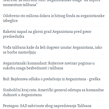
Sekretar za odbranu SAD: Avganistanske snage "da uspore
momentum talibana"
Odobreno sto miliona dolara iz hitnog fonda za avganistanske
izbeglice
Raketni napad na glavni grad Avganistana pred govor
predsednika
Vođa talibana kaže da želi dogovor unutar Avganistana, iako
se borbe nastavljaju
Avganistanski komandant: Rojtersov novinar poginuo u
sukobu snaga bezbednosti i talibana
Buš: Bajdenova odluka o povlačenju iz Avganistana - greška
Simbolični kraj rata: Američki general odstupa sa komandne
dužnosti u Avganistanu
Pentagon: SAD zabrinute zbog napredovanja Talibana