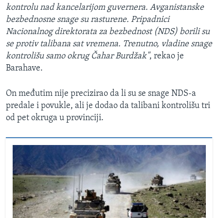
kontrolu nad kancelarijom guvernera. Avganistanske
bezbednosne snage su rasturene. Pripadnici
Nacionalnog direktorata za bezbednost (NDS) borili su
se protiv talibana sat vremena. Trenutno, vladine snage
kontrolišu samo okrug Čahar Burdžak"
, rekao je
Barahave.
On međutim nije precizirao da li su se snage NDS-a
predale i povukle, ali je dodao da talibani kontrolišu tri
od pet okruga u provinciji.