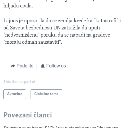
hiljadu civila.
Lajons je upozorila da se zemlja kreće ka "katastrofi" i
od Saveta bezbednosti UN zatražila da uputi
"nedvosmislenu" poruku da se napadi na gradove
"moraju odmah zaustaviti".
Podelite
Follow us
This item is part of
Aktuelno
Globalne teme
Povezani članci