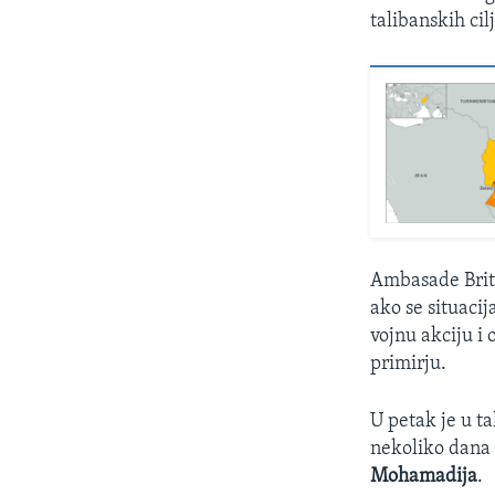
talibanskih ci
Ambasade Brita
ako se situaci
vojnu akciju i 
primirju.
U petak je u t
nekoliko dana 
Mohamadija
.