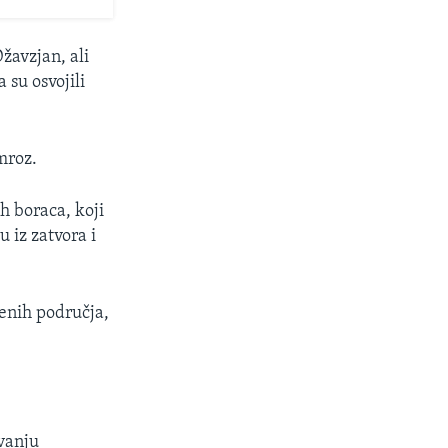
žavzjan, ali
 su osvojili
mroz.
h boraca, koji
u iz zatvora i
jenih područja,
vanju