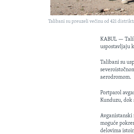
Talibani su preuzeli većinu od 421 distrik
KABUL —
Tali
uspostavljaju 
Talibani su us
severoistočno
aerodromom.
Portparol avga
Kunduzu, dok s
Avganistanski z
moguće pokrenu
delovima istoim