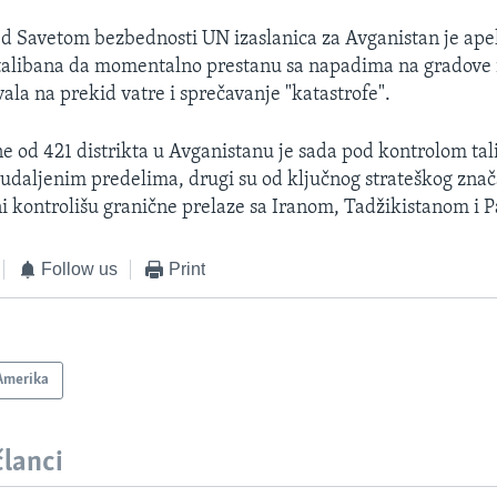
ed Savetom bezbednosti UN izaslanica za Avganistan je ape
 talibana da momentalno prestanu sa napadima na gradove 
zvala na prekid vatre i sprečavanje "katastrofe".
ne od 421 distrikta u Avganistanu je sada pod kontrolom ta
u udaljenim predelima, drugi su od ključnog strateškog znač
ni kontrolišu granične prelaze sa Iranom, Tadžikistanom i 
Follow us
Print
Amerika
članci