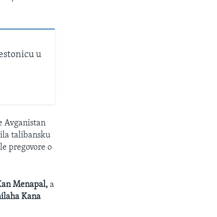
restonicu u
e Avganistan
ila talibansku
ele pregovore o
an Menapal,
a
ilaha Kana