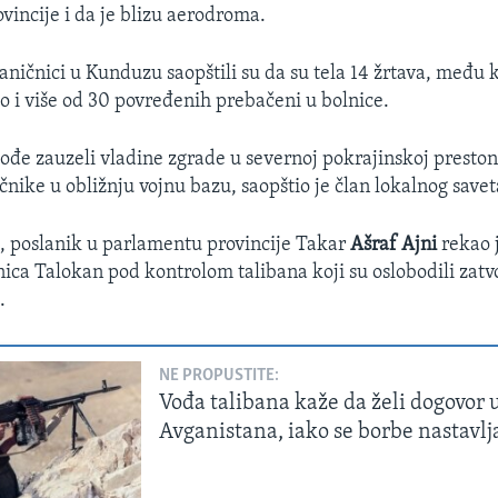
vincije i da je blizu aerodroma.
aničnici u Kunduzu saopštili su da su tela 14 žrtava, među k
ao i više od 30 povređenih prebačeni u bolnice.
ođe zauzeli vladine zgrade u severnoj pokrajinskoj prestoni
čnike u obližnju vojnu bazu, saopštio je član lokalnog savet
, poslanik u parlamentu provincije Takar
Ašraf Ajni
rekao j
nica Talokan pod kontrolom talibana koji su oslobodili zatvo
.
NE PROPUSTITE:
Vođa talibana kaže da želi dogovor 
Avganistana, iako se borbe nastavlj