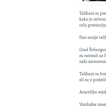
Talibani su pre
kako je rečeno,
celu provinciju
Dan ranije tal
Grad Šebergan 
su ratovali uz 
neki zatvorenic
Talibani su br
ali su u posled
Američka vojsk
Vazdušne snag