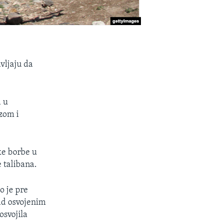
avljaju da
a u
zom i
ke borbe u
 talibana.
o je pre
ad osvojenim
osvojila