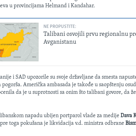
ljeva u provincijama Helmand i Kandahar.
NE PROPUSTITE:
Talibani osvojili prvu regionalnu p
Avganistanu
nije i SAD upozorile su svoje državljane da smesta napust
ja pogorša. Američka ambasada je takođe u saopštenju osud
ocenila da je u suprotnosti sa onim što talibani govore, da ž
alibanskom napadu ubijen portparol vlade za medije
Dava K
pre toga pokušana je likvidacija v.d. ministra odbrane
Bism