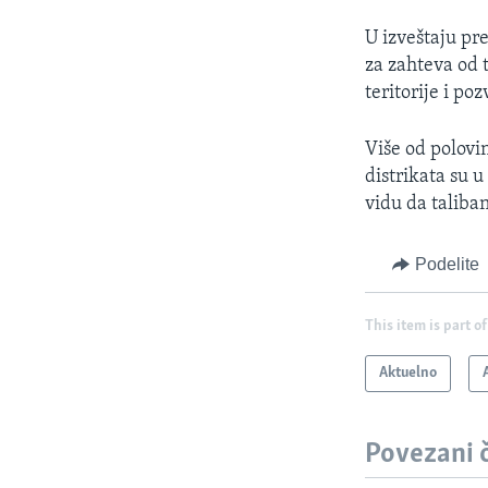
U izveštaju pr
za zahteva od
teritorije i po
Više od polovi
distrikata su 
vidu da taliba
Podelite
This item is part of
Aktuelno
Povezani 