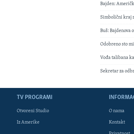
Bajden: Američka
Simbolični kraj
Buš: Bajdenova o
Odobreno sto mil
Vođa talibana ka
Sekretar za odb
TV PROGRAMI
INFORMAC
Otvoreni Studio
O nama
Iz Amerike
Kontakt
Privatnost