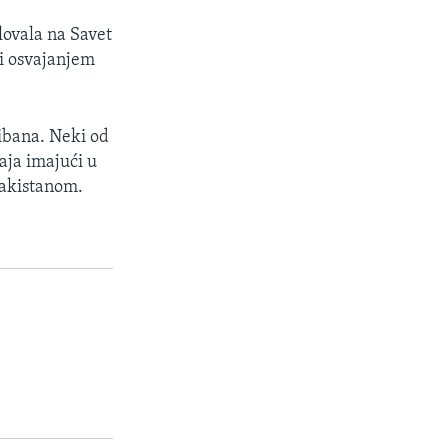
lovala na Savet
i osvajanjem
libana. Neki od
aja imajući u
Pakistanom.