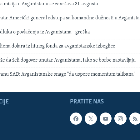
 misija u Avganistanu se završava 31. avgusta
 rata: Američki general odstupa sa komandne dužnosti u Avganist
dluka o povlačenju iz Avganistana - greška
iona dolara iz hitnog fonda za avganistanske izbeglice
že da želi dogovor unutar Avganistana, iako se borbe nastavljaju
ranu SAD: Avganistanske snage "da uspore momentum talibana"
IJE
PRATITE NAS