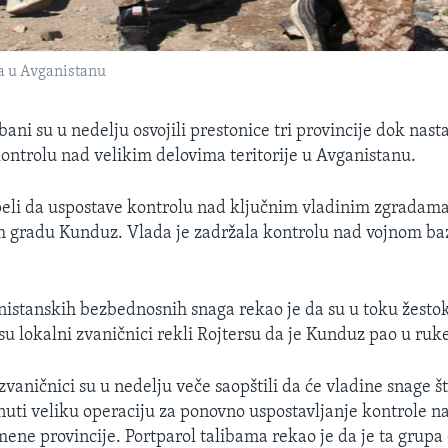
ta u Avganistanu
bani su u nedelju osvojili prestonice tri provincije dok nast
kontrolu nad velikim delovima teritorije u Avganistanu.
peli da uspostave kontrolu nad ključnim vladinim zgradam
m gradu Kunduz. Vlada je zadržala kontrolu nad vojnom ba
nistanskih bezbednosnih snaga rekao je da su u toku žesto
u lokalni zvaničnici rekli Rojtersu da je Kunduz pao u ruke
vaničnici su u nedelju veče saopštili da će vladine snage št
ti veliku operaciju za ponovno uspostavljanje kontrole n
ene provincije. Portparol talibama rekao je da je ta grupa 