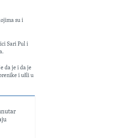
ojima su i
ci Sari Pul i
a.
e da je i da je
renike i ušli u
unutar
aju