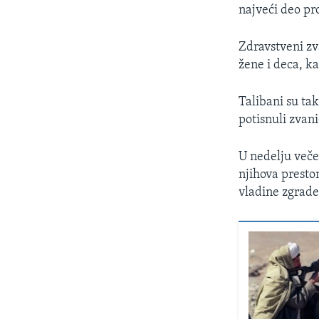
najveći deo pro
Zdravstveni zv
žene i deca, k
Talibani su tak
potisnuli zvani
U nedelju veče
njihova presto
vladine zgrade