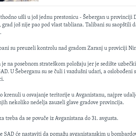
thodno ušli u još jednu prestonicu - Šebergan u provinciji D
 grad još nije pao pod vlast tabliana. Talibani su saopštili da
.
ibani su preuzeli kontrolu nad gradom Zaranj u proviciji Ni
je na posebnom strateškom položaju jer je sedište uzbečki
SAD. U Šeberganu su se čuli i vazdušni udari, a oslobođeni s
i.
zo krenuli u osvajanje teritorije u Avganistanu, najpre udal
njih nekoliko nedelja zauzeli glave gradove provincija.
a treba da se povuče iz Avganistana do 31. avgusta.
e SAD će nastaviti da pomažu avganistanskim u bombardo