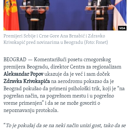
SPORT
INTERVJU
Premijeri Srbije i Crne Gore Ana Brnabić i Zdravko
Krivokapić pred novinarima u Beogradu (Foto: Fonet)
BEOGRAD —
Komentarišući posetu crnogorskog
premijera Beogradu, direktor Centra za regionalizam
Aleksandar Popov
ukazuje da je već i sam doček
Zdravka Krivokapića
na aerodromu pokazao da je
Beograd pokušao da primeni psihološki trik, koji je “na
pogrešan način, na pogrešnom mestu i u pogrešno
vreme primenjen” i da se ne može govoriti o
nepoznavanju protokola.
“
To je pokušaj da se na neki način unizi gost, tako da se