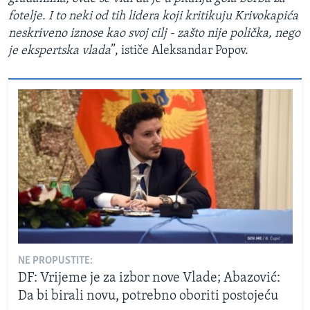
fotelje. I to neki od tih lidera koji kritikuju Krivokapića
neskriveno iznose kao svoj cilj - zašto nije polička, nego
je ekspertska vlada
”, ističe Aleksandar Popov.
NE PROPUSTITE:
DF: Vrijeme je za izbor nove Vlade; Abazović:
Da bi birali novu, potrebno oboriti postojeću