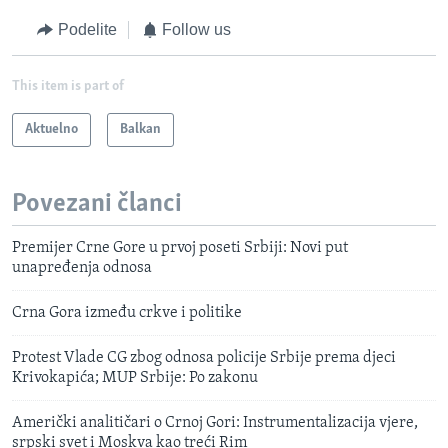
Podelite
Follow us
This item is part of
Aktuelno
Balkan
Povezani članci
Premijer Crne Gore u prvoj poseti Srbiji: Novi put
unapređenja odnosa
Crna Gora između crkve i politike
Protest Vlade CG zbog odnosa policije Srbije prema djeci
Krivokapića; MUP Srbije: Po zakonu
Američki analitičari o Crnoj Gori: Instrumentalizacija vjere,
srpski svet i Moskva kao treći Rim