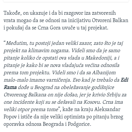
Takođe, on ukazuje i da bi razgovor iza zatvorenih
vrata mogao da se odnosi na inicijativu Otvoreni Balkan
i pokušaj da se Crna Gora uvuče u taj projekat.
“
Međutim, tu postoji jedan veliki zazor, zato što je taj
projekt na klimavim nogama. Videli smo da je samo
pitanje koliko će opstati ova vlada u Makedoniji, a i
pitanje je kako bi se nova vladajuća većina odnosila
prema tom projektu. Videli smo i da sa Albanijom
malo-malo imamo varničenja. Evo kad je trebalo da
Edi
Rama
dođe u Beograd na obeležavanje godišnjice
Otvorenog Balkana on nije došao, jer je krivio Srbiju za
one incidente koji su se dešavali na Kosovu. Crna ima
veliki otpor prema tome
”, kaže na kraju Aleksandar
Popov i ističe da nije veliki optimista po pitanju brzog
oporavka odnosa Beograda i Podgorice.