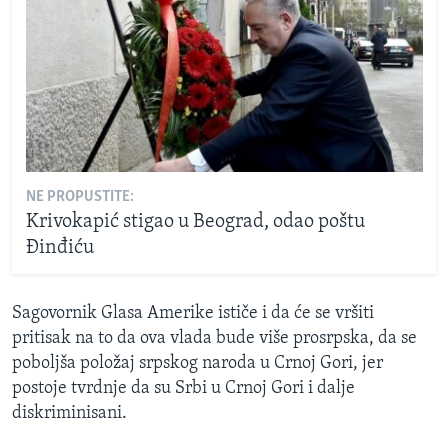
NE PROPUSTITE:
Krivokapić stigao u Beograd, odao poštu
Đinđiću
Sagovornik Glasa Amerike ističe i da će se vršiti
pritisak na to da ova vlada bude više prosrpska, da se
poboljša položaj srpskog naroda u Crnoj Gori, jer
postoje tvrdnje da su Srbi u Crnoj Gori i dalje
diskriminisani.