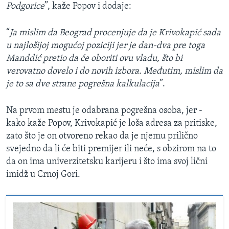
Podgorice
”, kaže Popov i dodaje:
“
Ja mislim da Beograd procenjuje da je Krivokapić sada
u najlošijoj mogućoj poziciji jer je dan-dva pre toga
Manddić pretio da će oboriti ovu vladu, što bi
verovatno dovelo i do novih izbora. Međutim, mislim da
je to sa dve strane pogrešna kalkulacija
”.
Na prvom mestu je odabrana pogrešna osoba, jer -
kako kaže Popov, Krivokapić je loša adresa za pritiske,
zato što je on otvoreno rekao da je njemu prilično
svejedno da li će biti premijer ili neće, s obzirom na to
da on ima univerzitetsku karijeru i što ima svoj lični
imidž u Crnoj Gori.