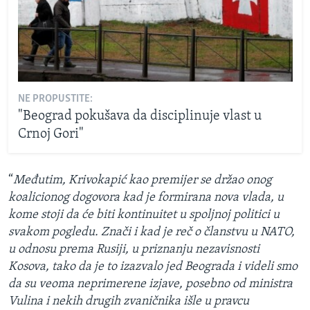
NE PROPUSTITE:
"Beograd pokušava da disciplinuje vlast u
Crnoj Gori"
“
Međutim, Krivokapić kao premijer se držao onog
koalicionog dogovora kad je formirana nova vlada, u
kome stoji da će biti kontinuitet u spoljnoj politici u
svakom pogledu. Znači i kad je reč o članstvu u NATO,
u odnosu prema Rusiji, u priznanju nezavisnosti
Kosova, tako da je to izazvalo jed Beograda i videli smo
da su veoma neprimerene izjave, posebno od ministra
Vulina i nekih drugih zvaničnika išle u pravcu