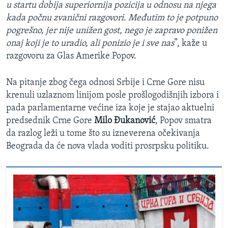
u startu dobija superiornija pozicija u odnosu na njega
kada počnu zvanični razgovori. Međutim to je potpuno
pogrešno, jer nije unižen gost, nego je zapravo ponižen
onaj koji je to uradio, ali ponizio je i sve nas
”, kaže u
razgovoru za Glas Amerike Popov.
Na pitanje zbog čega odnosi Srbije i Crne Gore nisu
krenuli uzlaznom linijom posle prošlogodišnjih izbora i
pada parlamentarne većine iza koje je stajao aktuelni
predsednik Crne Gore
Milo Đukanović
, Popov smatra
da razlog leži u tome što su izneverena očekivanja
Beograda da će nova vlada voditi prosrpsku politiku.