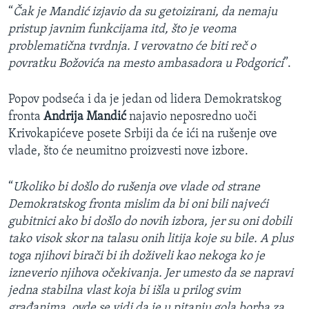
“
Čak je Mandić izjavio da su getoizirani, da nemaju
pristup javnim funkcijama itd, što je veoma
problematična tvrdnja. I verovatno će biti reč o
povratku Božovića na mesto ambasadora u Podgorici
”.
Popov podseća i da je jedan od lidera Demokratskog
fronta
Andrija Mandić
najavio neposredno uoči
Krivokapićeve posete Srbiji da će ići na rušenje ove
vlade, što će neumitno proizvesti nove izbore.
“
Ukoliko bi došlo do rušenja ove vlade od strane
Demokratskog fronta mislim da bi oni bili najveći
gubitnici ako bi došlo do novih izbora, jer su oni dobili
tako visok skor na talasu onih litija koje su bile. A plus
toga njihovi birači bi ih doživeli kao nekoga ko je
izneverio njihova očekivanja. Jer umesto da se napravi
jedna stabilna vlast koja bi išla u prilog svim
građanima, ovde se vidi da je u pitanju gola borba za