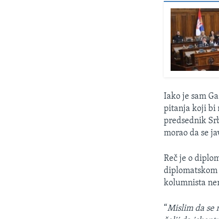
Iako je sam Ga
pitanja koji b
predsednik Srbi
morao da se ja
Reč je o diplom
diplomatskom s
kolumnista ne
“
Mislim da se 