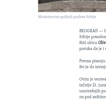
Ministarstvo spoljnih poslova Srbije
BEOGRAD —
Srbije povodom
štiti ubicu
Oliv
poruka da je i
Prema pisanju 
što je do izvin
Ovim je verova
tačnije 21. ju
unutrašnjih pos
on pod zaštit