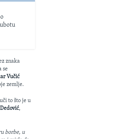
 o
subotu
bez znaka
a se
ar Vučić
oje zemlje.
či to što je u
 Dedović
,
ru borbe, u