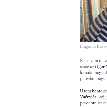
Dragoslav Dedov
Sa stavom da v
slaže se i
Igor
kanala mogu da
potrebe mogu d
U tom kontekst
Vučevića
, koj
povodom stava 