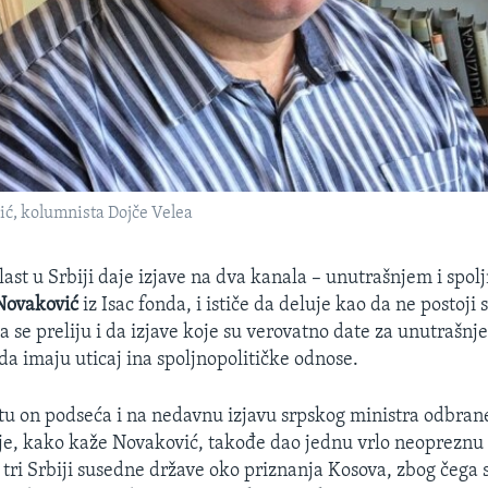
ić, kolumnista Dojče Velea
last u Srbiji daje izjave na dva kanala – unutrašnjem i spol
 Novaković
iz Isac fonda, i ističe da deluje kao da ne postoji 
 se preliju i da izjave koje su verovatno date za unutrašnje
a imaju uticaj ina spoljnopolitičke odnose.
u on podseća i na nedavnu izjavu srpskog ministra odbra
i je, kako kaže Novaković, takođe dao jednu vrlo neopreznu 
tri Srbiji susedne države oko priznanja Kosova, zbog čega