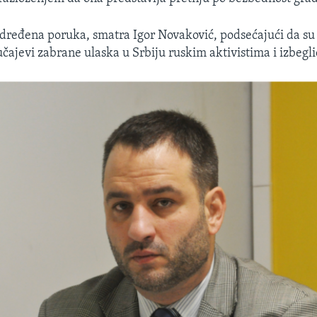
određena poruka, smatra Igor Novaković, podsećajući da su 
lučajevi zabrane ulaska u Srbiju ruskim aktivistima i izbegl