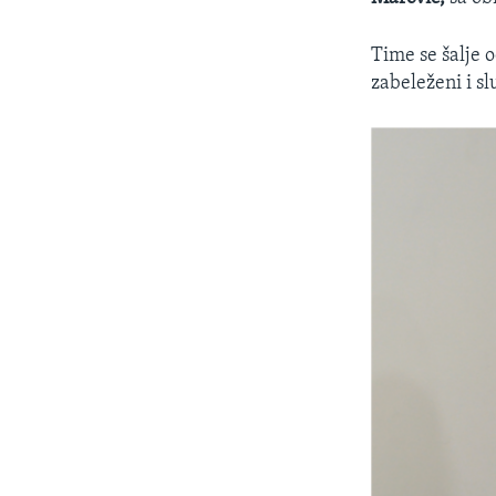
Time se šalje 
zabeleženi i s