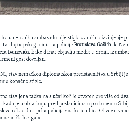
Iako u nemačku ambasadu nije stiglo zvanično izvinjenje p
 tvrdnji srpskog ministra policije
Bratislava Gašića
da Nema
era Ivanovića
, kako danas objavlju mediji u Srbiji, iz amba
 usmeni gest dovoljan.
N1, stav nemačkog diplomatskog predstavništva u Srbiji je
jenje konačno stiglo.
tno stavljena tačka na slučaj koji je otvoren pre više od dv
na, kada je u obraćanju pred poslanicima u parlamentu Srbij
lova rekao da srpska policija zna ko je ubica Olivera Ivanov
om nemačkih organa.