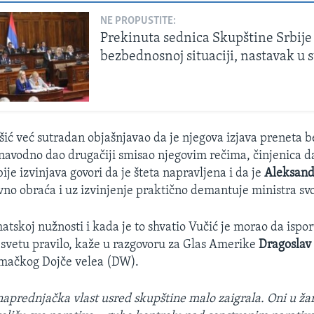
NE PROPUSTITE:
Prekinuta sednica Skupštine Srbije
bezbednosnoj situaciji, nastavak u 
šić već sutradan objašnjavao da je njegova izjava preneta 
i navodno dao drugačiji smisao njegovim rečima, činjenica d
je izvinjava govori da je šteta napravljena i da je
Aleksand
vno obraća i uz izvinjenje praktično demantuje ministra sv
atskoj nužnosti i kada je to shvatio Vučić je morao da isporu
vetu pravilo, kaže u razgovoru za Glas Amerike
Dragoslav
mačkog Dojče velea (DW).
naprednjačka vlast usred skupštine malo zaigrala. Oni u ža