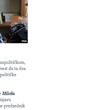
jnopolitičkom,
svest da ta dva
političke
ne
Miloša
izjavu
 se predsednik