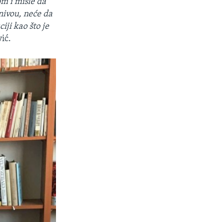
om i misle da
nivou, neće da
iji kao što je
ić.