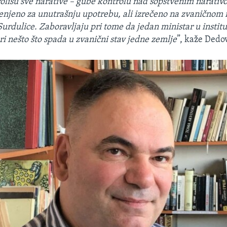
trolišu sve narative – gube kontrolu nad sopstvenim narativ
enjeno za unutrašnju upotrebu, ali izrečeno na zvaničnom 
urdulice. Zaboravljaju pri tome da jedan ministar u instituc
ri nešto što spada u zvanični stav jedne zemlje
”, kaže Dedov