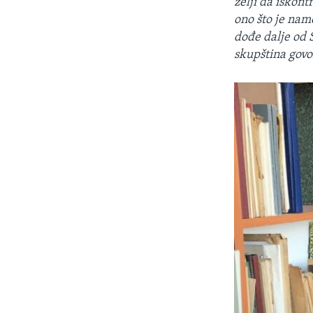
želji da iskon
ono što je nam
dođe dalje od S
skupština govo