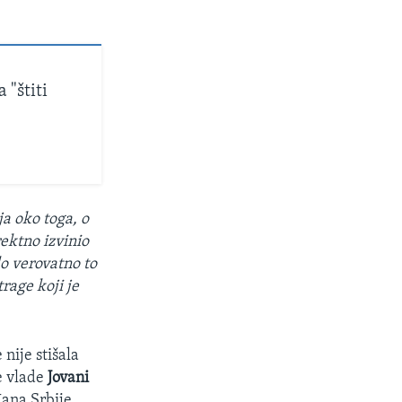
"štiti
a oko toga, o
rektno izvinio
lo verovatno to
trage koji je
nije stišala
e vlade
Jovani
ana Srbije.