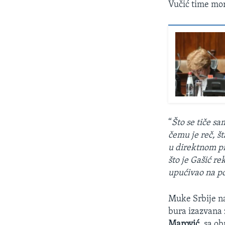
Vučić time mor
“
Što se tiče s
čemu je reč, št
u direktnom pre
što je Gašić re
upućivao na p
Muke Srbije na 
bura izazvana 
Marović,
sa ob