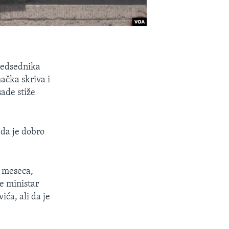
redsednika
čka skriva i
sade stiže
 da je dobro
a meseca,
e ministar
ića, ali da je