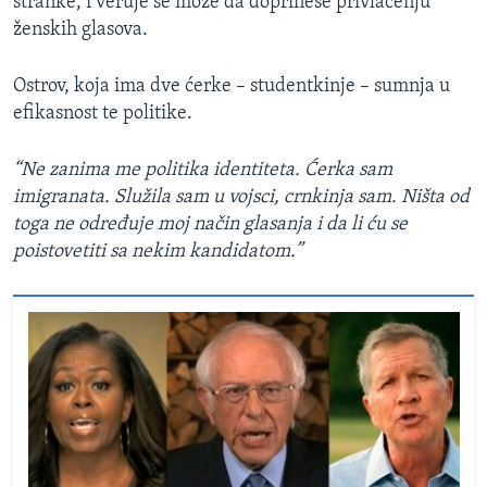
stranke, i veruje se može da doprinese privlačenju
ženskih glasova.
Ostrov, koja ima dve ćerke – studentkinje – sumnja u
efikasnost te politike.
“Ne zanima me politika identiteta. Ćerka sam
imigranata. Služila sam u vojsci, crnkinja sam. Ništa od
toga ne određuje moj način glasanja i da li ću se
poistovetiti sa nekim kandidatom.”