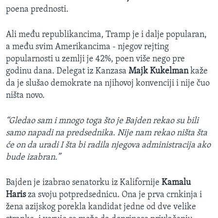
poena prednosti.
Ali među republikancima, Tramp je i dalje popularan,
a među svim Amerikancima - njegov rejting
popularnosti u zemlji je 42%, poen više nego pre
godinu dana. Delegat iz Kanzasa
Majk Kukelman
kaže
da je slušao demokrate na njihovoj konvenciji i nije čuo
ništa novo.
“Gledao sam i mnogo toga što je Bajden rekao su bili
samo napadi na predsednika. Nije nam rekao ništa šta
će on da uradi I šta bi radila njegova administracija ako
bude izabran.”
Bajden je izabrao senatorku iz Kalifornije
Kamalu
Haris
za svoju potpredsednicu. Ona je prva crnkinja i
žena azijskog porekla kandidat jedne od dve velike