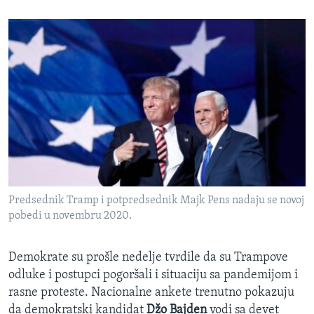
Predsednik Tramp i potpredsednik Majk Pens nadaju se novoj
pobedi u novembru 2020.
Demokrate su prošle nedelje tvrdile da su Trampove
odluke i postupci pogoršali i situaciju sa pandemijom i
rasne proteste. Nacionalne ankete trenutno pokazuju
da demokratski kandidat
Džo Bajden
vodi sa devet