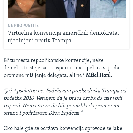
NE PROPUSTITE:
Virtuelna konvencija američkih demokrata,
ujedinjeni protiv Trampa
Blizu mesta republikanske konvencije, neke
demokrate stoje sa transparentima i pokušavaju da
promene mišljenje delegata, ali ne i
Mišel Honl.
“Ja? Apsolutno ne. Podržavam predsednika Trampa od
početka 2016. Verujem da je prava osoba da nas vodi
napred. Nema šanse da bih pomislila da promenim
stranu i podržavam Džoa Bajdena.”
Oko hale gde se održava konvencija sprovode se jake