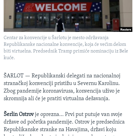
SPORT
INTERVJU
Centar za konvencije u Šarlotu je mesto održavanja
Republikanske nacionalne konvencije, koja će većim delom
biti virtuelna. Predsednik Tramp primiće nominaciju iz Bele
kuće.
ŠARLOT —
Republikanski delegati na nacionalnoj
stranačkoj konvenciji pristižu u Severnu Karolinu.
Zbog pandemije koronavirusa, konvencija uživo je
skromnija ali će je pratiti virtualna dešavanja.
Šerlin Ostrov
je oprezna... Prvi put putuje van svoje
države od početka pandemije. Ostrov je predsednica
Republikanske stranke na Havajima, državi koju