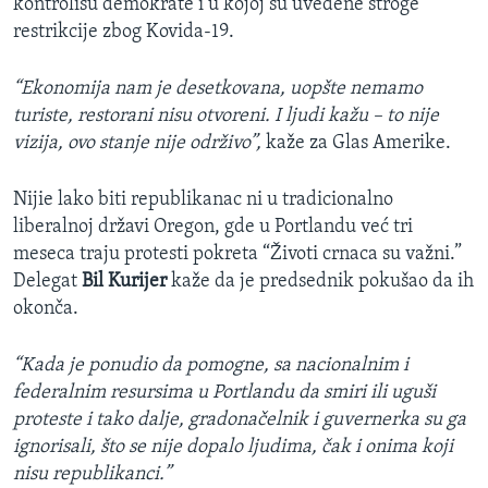
kontrolišu demokrate i u kojoj su uvedene stroge
restrikcije zbog Kovida-19.
“Ekonomija nam je desetkovana, uopšte nemamo
turiste, restorani nisu otvoreni. I ljudi kažu – to nije
vizija, ovo stanje nije održivo”,
kaže za Glas Amerike.
Nijie lako biti republikanac ni u tradicionalno
liberalnoj državi Oregon, gde u Portlandu već tri
meseca traju protesti pokreta “Životi crnaca su važni.”
Delegat
Bil Kurijer
kaže da je predsednik pokušao da ih
okonča.
“Kada je ponudio da pomogne, sa nacionalnim i
federalnim resursima u Portlandu da smiri ili uguši
proteste i tako dalje, gradonačelnik i guvernerka su ga
ignorisali, što se nije dopalo ljudima, čak i onima koji
nisu republikanci.”