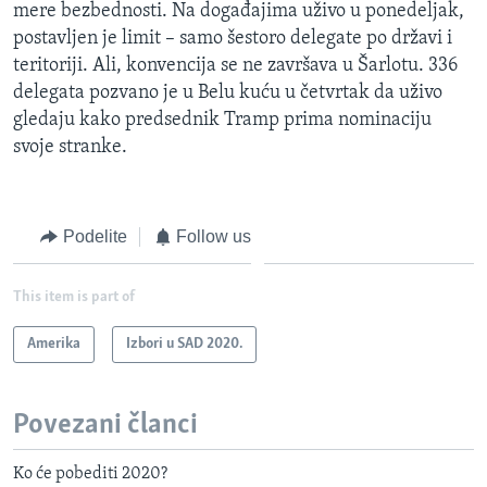
mere bezbednosti. Na događajima uživo u ponedeljak,
postavljen je limit – samo šestoro delegate po državi i
teritoriji. Ali, konvencija se ne završava u Šarlotu. 336
delegata pozvano je u Belu kuću u četvrtak da uživo
gledaju kako predsednik Tramp prima nominaciju
svoje stranke.
Podelite
Follow us
This item is part of
Amerika
Izbori u SAD 2020.
Povezani članci
Ko će pobediti 2020?