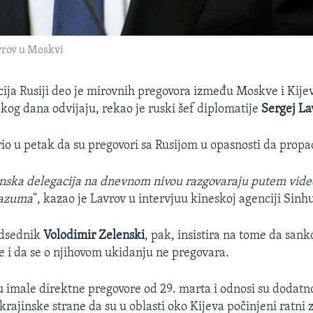
vrov u Moskvi
ija Rusiji deo je mirovnih pregovora između Moskve i Kijev
vakog dana odvijaju, rekao je ruski šef diplomatije
Sergej La
rio u petak da su pregovori sa Rusijom u opasnosti da prop
inska delegacija na dnevnom nivou razgovaraju putem video
razuma
", kazao je Lavrov u intervjuu kineskoj agenciji Sinh
edsednik
Volodimir Zelenski
, pak, insistira na tome da sankc
 i da se o njihovom ukidanju ne pregovara.
u imale direktne pregovore od 29. marta i odnosi su dodatn
rajinske strane da su u oblasti oko Kijeva počinjeni ratni z