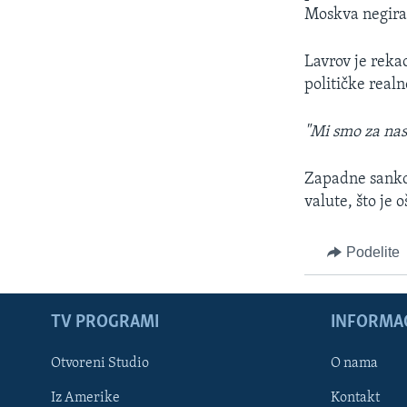
Moskva negira
Lavrov je rekao
političke realn
"Mi smo za nas
Zapadne sankci
valute, što je 
Podelite
TV PROGRAMI
INFORMAC
Otvoreni Studio
O nama
Iz Amerike
Kontakt