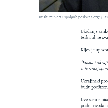
Ruski ministar spoljnih poslova Sergej La
Ukidanje sankc
teški, ali se s
Kijev je upozo
"Ruska i ukraj
mirovnog spo
Ukrajinski pr
budu pooštrene
Dve strane nis
posle navoda uk