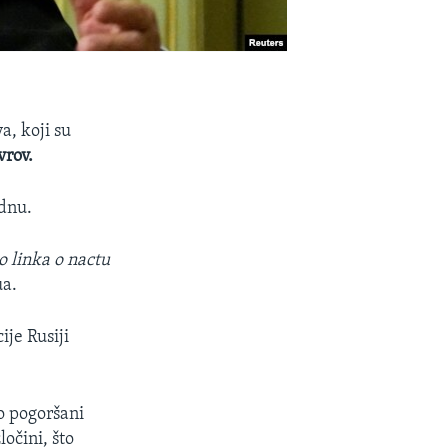
a, koji su
vrov.
adnu.
 linka o nactu
ua.
ije Rusiji
o pogoršani
ločini, što