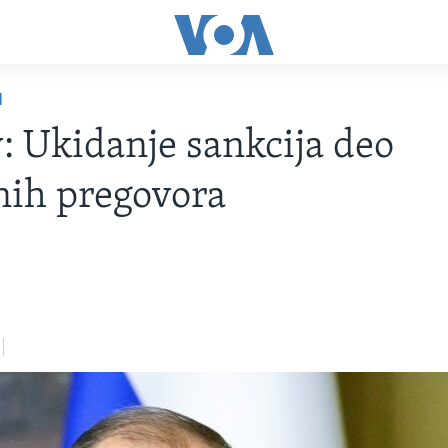
I
: Ukidanje sankcija deo
nih pregovora