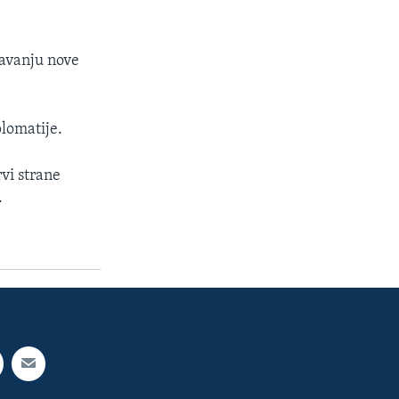
navanju nove
plomatije.
vi strane
.