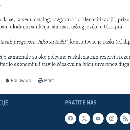
.
 da se, između ostalog, razgovara i o "denacifikaciji", priz
osti, ukidanju sankcija, statusu ruskog jezika u Ukrajini.
tavak pregovora, iako su teški"
, konstatovao je ruski šef di
je zamrznule su oko polovine ruskih zlatnih rezervi i rezer
oštetilo ekonomiju i stavilo Moskvu na ivicu suverenog duga
Follow us
Print
IJE
PRATITE NAS