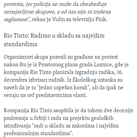
protesta, jer policija ne može da obezbeđuje
nenajavljene skupove, a od nas nije ni tražena
saglasnost"
, rekao je Vulin za televiziju Pink.
Rio Tinto: Radimo u skladu sa najvišim
standardima
Organizatori skupa pozvali su građane na protest
nakon što je iz Prostornog plana grada Loznice, gde je
kompanija Rio Tinto planirala izgradnju rudika, 16.
decembra izbrisan rudnik. Iz Ekološkog ustanka su
naveli da je to "jedan uspešan korak", ali da ipak ne
veruju na reč predstavnicima vlasti.
Kompanija Rio Tinto saopštila je da tokom dve decenije
poslovanja u Srbiji i rada na projektu geoloških
istraživanja "radi u skladu sa zakonima i najvišim
profesionalnim standardima".