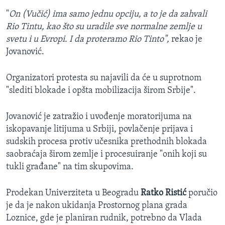
"
On (Vučić) ima samo jednu opciju, a to je da zahvali
Rio Tintu, kao što su uradile sve normalne zemlje u
svetu i u Evropi. I da proteramo Rio Tinto",
rekao je
Jovanović.
Organizatori protesta su najavili da će u suprotnom
"slediti blokade i opšta mobilizacija širom Srbije".
Jovanović je zatražio i uvođenje moratorijuma na
iskopavanje litijuma u Srbiji, povlačenje prijava i
sudskih procesa protiv učesnika prethodnih blokada
saobraćaja širom zemlje i procesuiranje "onih koji su
tukli građane" na tim skupovima.
Prodekan Univerziteta u Beogradu
Ratko Ristić
poručio
je da je nakon ukidanja Prostornog plana grada
Loznice, gde je planiran rudnik, potrebno da Vlada