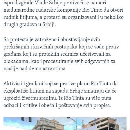
ispred zgrade Vlade Srbije protiveći se nameri
međunarodne rudarske kompanije Rio Tinto da otvori
rudnik litijuma, a protesti su organizovani i u nekoliko
drugih gradova u Srbiji.
Sa protesta je zatraženo i obustavljanje svih
prekršajnih i krivičnih postupaka koji se vode protiv
građana koji su proteklih sedmica učestvovali na
blokadama, kao i procesuiranje svih odgovornih za
nasilje nad demonstrantima.
Aktivisti i građani koji se protive planu Rio Tinta da
eksploatiše litijum na zapadu Srbije smatraju da će
ugroziti životnu sredinu. Iz Rio Tinta su više puta
odbacili kritike i obećali poštovanje svih propisa.