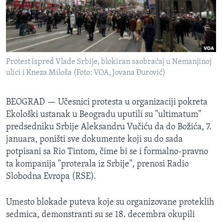
SPORT
INTERVJU
Protest ispred Vlade Srbije, blokiran saobraćaj u Nemanjinoj
ulici i Kneza Miloša (Foto: VOA, Jovana Đurović)
BEOGRAD —
Učesnici protesta u organizaciji pokreta
Ekološki ustanak u Beogradu uputili su "ultimatum"
predsedniku Srbije Aleksandru Vučiću da do Božića, 7.
januara, poništi sve dokumente koji su do sada
potpisani sa Rio Tintom, čime bi se i formalno-pravno
ta kompanija "proterala iz Srbije", prenosi Radio
Slobodna Evropa (RSE).
Umesto blokade puteva koje su organizovane proteklih
sedmica, demonstranti su se 18. decembra okupili