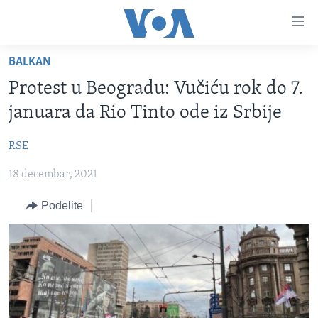
Linkovi
Idi
na
BALKAN
glavni
NASLOVNA
sadržaj
Protest u Beogradu: Vučiću rok do 7.
RUBRIKE
Idi
januara da Rio Tinto ode iz Srbije
na
TV PROGRAM
AMERIKA
glavnu
RSE
BALKAN
OTVORENI STUDIO
navigaciju
Learning English
Idi
18 decembar, 2021
GLOBALNE TEME
IZ AMERIKE
na
PRATITE NAS
EKONOMIJA
Podelite
pretragu
NAUKA I TEHNOLOGIJA
MEDICINA
Jezici
KULTURA
DRUŠTVO