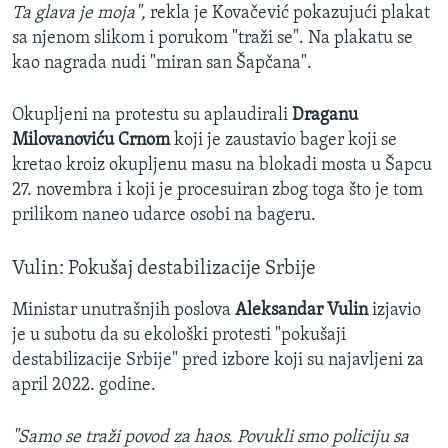
Ta glava je moja",
rekla je Kovačević pokazujući plakat
sa njenom slikom i porukom "traži se". Na plakatu se
kao nagrada nudi "miran san Šapčana".
Okupljeni na protestu su aplaudirali
Draganu
Milovanoviću Crnom
koji je zaustavio bager koji se
kretao kroiz okupljenu masu na blokadi mosta u Šapcu
27. novembra i koji je procesuiran zbog toga što je tom
prilikom naneo udarce osobi na bageru.
Vulin: Pokušaj destabilizacije Srbije
Ministar unutrašnjih poslova
Aleksandar Vulin
izjavio
je u subotu da su ekološki protesti "pokušaji
destabilizacije Srbije" pred izbore koji su najavljeni za
april 2022. godine.
"Samo se traži povod za haos. Povukli smo policiju sa