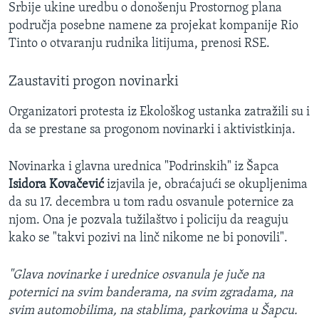
Srbije ukine uredbu o donošenju Prostornog plana
područja posebne namene za projekat kompanije Rio
Tinto o otvaranju rudnika litijuma, prenosi RSE.
Zaustaviti progon novinarki
Organizatori protesta iz Ekološkog ustanka zatražili su i
da se prestane sa progonom novinarki i aktivistkinja.
Novinarka i glavna urednica "Podrinskih" iz Šapca
Isidora Kovačević
izjavila je, obraćajući se okupljenima
da su 17. decembra u tom radu osvanule poternice za
njom. Ona je pozvala tužilaštvo i policiju da reaguju
kako se "takvi pozivi na linč nikome ne bi ponovili".
"Glava novinarke i urednice osvanula je juče na
poternici na svim banderama, na svim zgradama, na
svim automobilima, na stablima, parkovima u Šapcu.