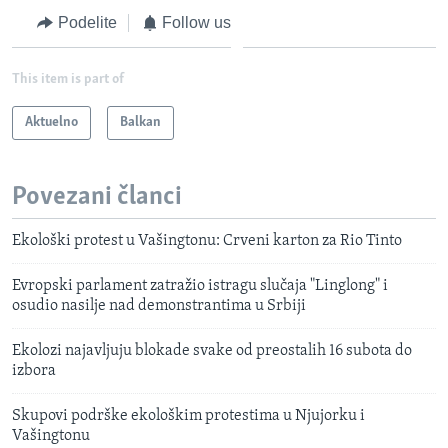
Podelite
Follow us
This item is part of
Aktuelno
Balkan
Povezani članci
Ekološki protest u Vašingtonu: Crveni karton za Rio Tinto
Evropski parlament zatražio istragu slučaja "Linglong" i
osudio nasilje nad demonstrantima u Srbiji
Ekolozi najavljuju blokade svake od preostalih 16 subota do
izbora
Skupovi podrške ekološkim protestima u Njujorku i
Vašingtonu