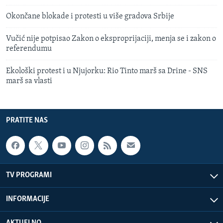
Okončane blokade i protesti u više gradova Srbije
Vučić nije potpisao Zakon o eksproprijaciji, menja se i zakon o
referendumu
Ekološki protest i u Njujorku: Rio Tinto marš sa Drine - SNS
marš sa vlasti
PRATITE NAS
TV PROGRAMI
INFORMACIJE
AKTUELNO