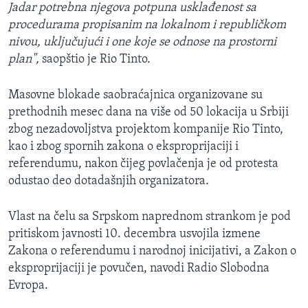
Jadar potrebna njegova potpuna usklađenost sa
procedurama propisanim na lokalnom i republičkom
nivou, uključujući i one koje se odnose na prostorni
plan",
saopštio je Rio Tinto.
Masovne blokade saobraćajnica organizovane su
prethodnih mesec dana na više od 50 lokacija u Srbiji
zbog nezadovoljstva projektom kompanije Rio Tinto,
kao i zbog spornih zakona o eksproprijaciji i
referendumu, nakon čijeg povlačenja je od protesta
odustao deo dotadašnjih organizatora.
Vlast na čelu sa Srpskom naprednom strankom je pod
pritiskom javnosti 10. decembra usvojila izmene
Zakona o referendumu i narodnoj inicijativi, a Zakon o
eksproprijaciji je povučen, navodi Radio Slobodna
Evropa.