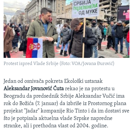
Protest ispred Vlade Srbije (Foto: VOA/Jovana Đurović)
Jedan od osnivača pokreta Ekološki ustanak
Aleksandar Jovanović Ćuta
rekao je na protestu u
Beogradu da predsednik Srbije Aleksandar Vučić ima
rok do Božića (7. januar) da izbriše iz Prostornog plana
projekat "Jadar" kompanije Rio Tinto i da im dostavi sve
što je potpisala aktuelna vlade Srpske napredne
stranke, ali i prethodna vlast od 2004. godine.