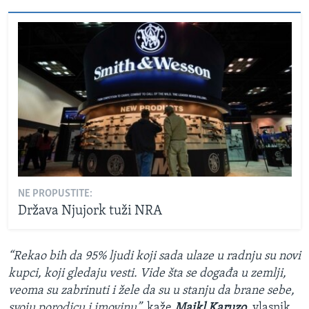
NE PROPUSTITE:
Država Njujork tuži NRA
“Rekao bih da 95% ljudi koji sada ulaze u radnju su novi
kupci, koji gledaju vesti. Vide šta se događa u zemlji,
veoma su zabrinuti i žele da su u stanju da brane sebe,
svoju porodicu i imovinu”,
kaže
Majkl Karuzo
, vlasnik