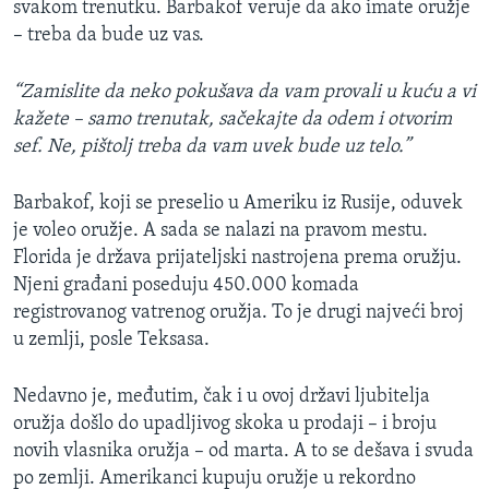
svakom trenutku. Barbakof veruje da ako imate oružje
– treba da bude uz vas.
“Zamislite da neko pokušava da vam provali u kuću a vi
kažete – samo trenutak, sačekajte da odem i otvorim
sef. Ne, pištolj treba da vam uvek bude uz telo.”
Barbakof, koji se preselio u Ameriku iz Rusije, oduvek
je voleo oružje. A sada se nalazi na pravom mestu.
Florida je država prijateljski nastrojena prema oružju.
Njeni građani poseduju 450.000 komada
registrovanog vatrenog oružja. To je drugi najveći broj
u zemlji, posle Teksasa.
Nedavno je, međutim, čak i u ovoj državi ljubitelja
oružja došlo do upadljivog skoka u prodaji – i broju
novih vlasnika oružja – od marta. A to se dešava i svuda
po zemlji. Amerikanci kupuju oružje u rekordno