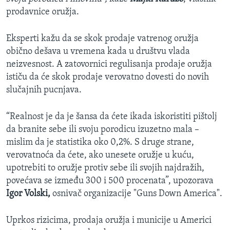
prodavnice oružja.
Eksperti kažu da se skok prodaje vatrenog oružja
obično dešava u vremena kada u društvu vlada
neizvesnost. A zatovornici regulisanja prodaje oružja
ističu da će skok prodaje verovatno dovesti do novih
slučajnih pucnjava.
“Realnost je da je šansa da ćete ikada iskoristiti pištolj
da branite sebe ili svoju porodicu izuzetno mala –
mislim da je statistika oko 0,2%. S druge strane,
verovatnoća da ćete, ako unesete oružje u kuću,
upotrebiti to oružje protiv sebe ili svojih najdražih,
povećava se između 300 i 500 procenata”, upozorava
Igor Volski,
osnivač organizacije "Guns Down America".
Uprkos rizicima, prodaja oružja i municije u Americi