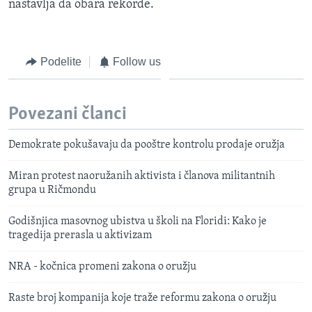
nastavlja da obara rekorde.
Podelite
Follow us
Povezani članci
Demokrate pokušavaju da pooštre kontrolu prodaje oružja
Miran protest naoružanih aktivista i članova militantnih
grupa u Ričmondu
Godišnjica masovnog ubistva u školi na Floridi: Kako je
tragedija prerasla u aktivizam
NRA - kočnica promeni zakona o oružju
Raste broj kompanija koje traže reformu zakona o oružju