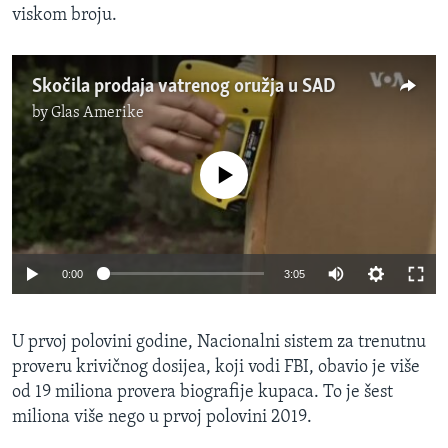
viskom broju.
Skočila prodaja vatrenog oružja u SAD
by
Glas Amerike
No media source currently available
0:00
3:05
U prvoj polovini godine, Nacionalni sistem za trenutnu
proveru krivičnog dosijea, koji vodi FBI, obavio je više
od 19 miliona provera biografije kupaca. To je šest
miliona više nego u prvoj polovini 2019.