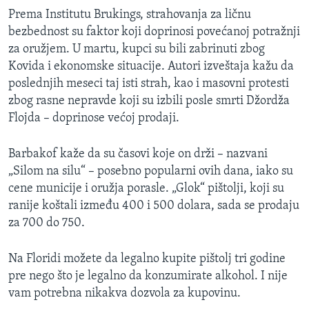
Prema Institutu Brukings, strahovanja za ličnu
bezbednost su faktor koji doprinosi povećanoj potražnji
za oružjem. U martu, kupci su bili zabrinuti zbog
Kovida i ekonomske situacije. Autori izveštaja kažu da
poslednjih meseci taj isti strah, kao i masovni protesti
zbog rasne nepravde koji su izbili posle smrti Džordža
Flojda – doprinose većoj prodaji.
Barbakof kaže da su časovi koje on drži – nazvani
„Silom na silu“ – posebno popularni ovih dana, iako su
cene municije i oružja porasle. „Glok“ pištolji, koji su
ranije koštali između 400 i 500 dolara, sada se prodaju
za 700 do 750.
Na Floridi možete da legalno kupite pištolj tri godine
pre nego što je legalno da konzumirate alkohol. I nije
vam potrebna nikakva dozvola za kupovinu.