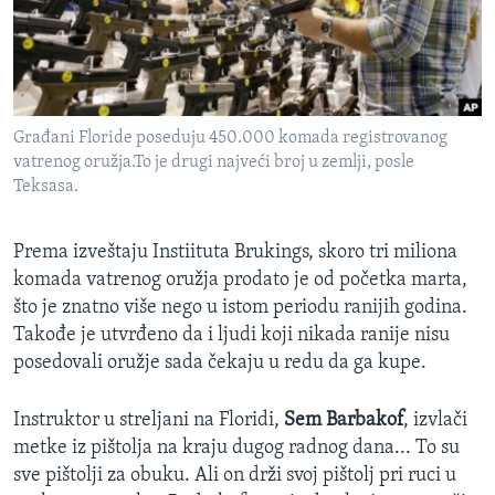
SPORT
INTERVJU
Građani Floride poseduju 450.000 komada registrovanog
vatrenog oružja.To je drugi najveći broj u zemlji, posle
Teksasa.
Prema izveštaju Instiituta Brukings, skoro tri miliona
komada vatrenog oružja prodato je od početka marta,
što je znatno više nego u istom periodu ranijih godina.
Takođe je utvrđeno da i ljudi koji nikada ranije nisu
posedovali oružje sada čekaju u redu da ga kupe.
Instruktor u streljani na Floridi,
Sem Barbakof
, izvlači
metke iz pištolja na kraju dugog radnog dana... To su
sve pištolji za obuku. Ali on drži svoj pištolj pri ruci u