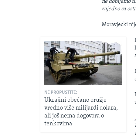
ne dobijemo tu
zajedno sa ost
Moravjecki nij
NE PROPUSTITE:
Ukrajini obećano oružje
vredno više milijardi dolara,
ali još nema dogovora o
tenkovima