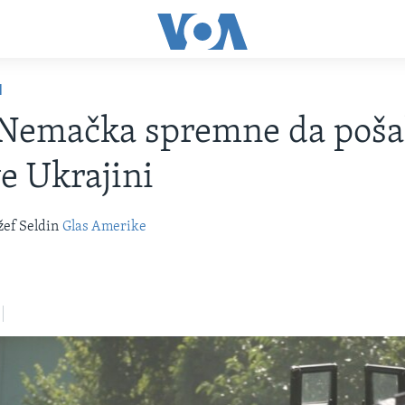
I
 Nemačka spremne da poša
e Ukrajini
žef Seldin
Glas Amerike