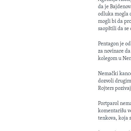
da je Bajdenov
odluka mogla 
mogli bi da pr
saopštili da se 
Pentagon je od
za novinare da
kolegom u Nem
Nemački kanc
dozvoli drugim
Rojters poziva
Portparol nema
komentarišu ve
tenkova, koja s