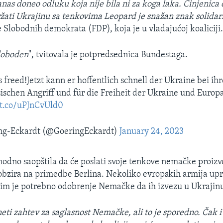
nas doneo odluku koja nije bila ni za koga laka. Činjenica 
ti Ukrajinu sa tenkovima Leopard je snažan znak solidarn
e Slobodnih demokrata (FDP), koja je u vladajućoj koaliciji
lobođen
", tvitovala je potpredsednica Bundestaga.
’s freed!Jetzt kann er hoffentlich schnell der Ukraine bei 
ischen Angriff und für die Freiheit der Ukraine und Europ
/t.co/uPJnCvUld0
ng-Eckardt (@GoeringEckardt)
January 24, 2023
thodno saopštila da će poslati svoje tenkove nemačke proiz
obzira na primedbe Berlina. Nekoliko evropskih armija upr
 im je potrebno odobrenje Nemačke da ih izvezu u Ukrajin
eti zahtev za saglasnost Nemačke, ali to je sporedno. Čak i