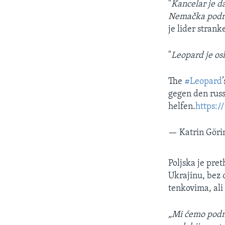
"
Kancelar je da
Nemačka podrža
je lider strank
"
Leopard je os
The
#Leopard
gegen den russ
helfen.
https:/
— Katrin Göri
Poljska je pre
Ukrajinu, bez 
tenkovima, ali
„Mi ćemo podn