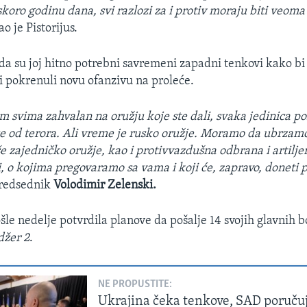
skoro godinu dana, svi razlozi za i protiv moraju biti veoma
ao je Pistorijus.
da su joj hitno potrebni savremeni zapadni tenkovi kako bi 
i pokrenuli novu ofanzivu na proleće.
m svima zahvalan na oružju koje ste dali, svaka jedinica p
e od terora. Ali vreme je rusko oružje. Moramo da ubrza
e zajedničko oružje, kao i protivvazdušna odbrana i artilje
vi, o kojima pregovaramo sa vama i koji će, zapravo, doneti
predsednik
Volodimir Zelenski.
ošle nedelje potvrdila planove da pošalje 14 svojih glavnih 
džer 2
.
NE PROPUSTITE:
Ukrajina čeka tenkove, SAD poruču