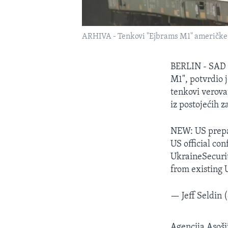
ARHIVA - Tenkovi "Ejbrams M1" američke 
BERLIN - SAD s
M1", potvrdio 
tenkovi verova
iz postojećih z
NEW: US prepar
US official con
UkraineSecurit
from existing U
— Jeff Seldin 
Agencija Asoši