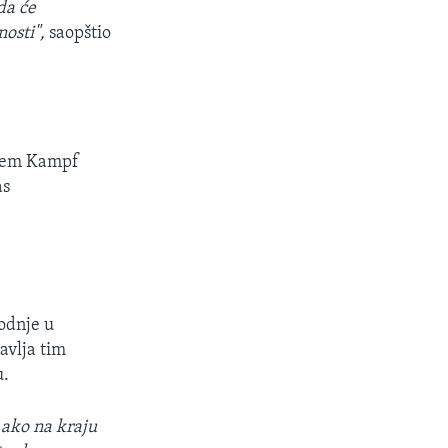
da će
osti",
saopštio
.
ihrem Kampf
as
vodnje u
avlja tim
u.
 ako na kraju