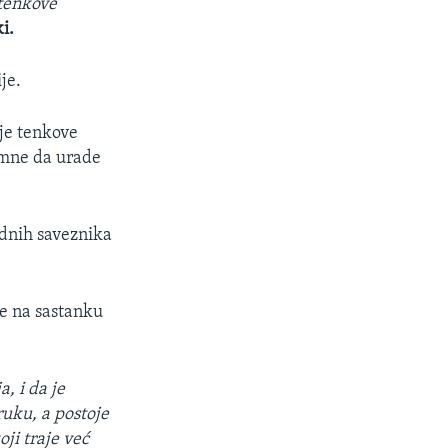
 tenkove
i.
je.
oje tenkove
remne da urade
adnih saveznika
e na sastanku
, i da je
ruku, a postoje
ji traje već