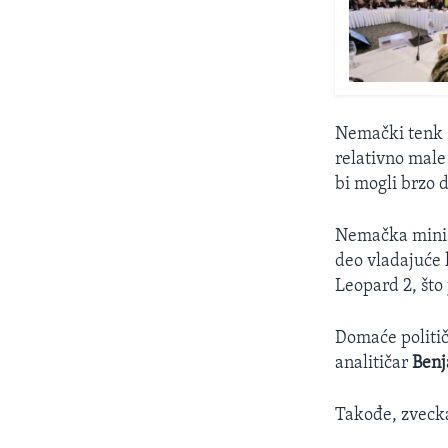
Nemački tenk
relativno male
bi mogli brzo 
Nemačka minis
deo vladajuće 
Leopard 2, što
Domaće politi
analitičar
Benj
Takođe, zvecka