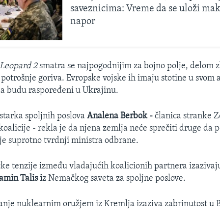
saveznicima: Vreme da se uloži ma
napor
Leopard 2
smatra se najpogodnijim za bojno polje, delom 
 potrošnje goriva. Evropske vojske ih imaju stotine u svom a
da budu raspoređeni u Ukrajinu.
tarka spoljnih poslova
Analena Berbok -
članica stranke Ze
koalicije - rekla je da njena zemlja neće sprečiti druge da 
 je suprotno tvrdnji ministra odbrane.
čke tenzije između vladajućih koalicionih partnera izaziva
amin Talis i
z Nemačkog saveta za spoljne poslove.
nje nuklearnim oružjem iz Kremlja izaziva zabrinutost u B