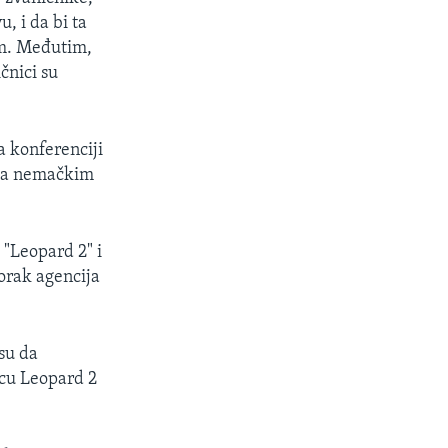
, i da bi ta
om. Međutim,
čnici su
a konferenciji
sa nemačkim
 "Leopard 2" i
torak agencija
 su da
icu Leopard 2