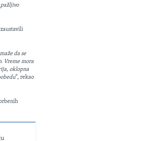
 pažljivo
zaustavili
omaže da se
mo. Vreme mora
rija, oklopna
 pobedu
“, rekao
borbenih
ju