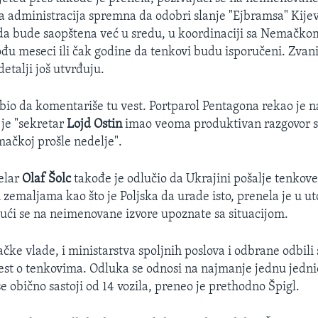
a administracija spremna da odobri slanje "Ejbramsa" Kijevu
da bude saopštena već u sredu, u koordinaciji sa Nemačk
ođu meseci ili čak godine da tenkovi budu isporučeni. Zvani
detalji još utvrđuju.
bio da komentariše tu vest. Portparol Pentagona rekao je n
 je "sekretar
Lojd Ostin
imao veoma produktivan razgovor 
ačkoj prošle nedelje".
elar
Olaf Šolc
takođe je odlučio da Ukrajini pošalje tenkove
 zemaljama kao što je Poljska da urade isto, prenela je u u
jući se na neimenovane izvore upoznate sa situacijom.
čke vlade, i ministarstva spoljnih poslova i odbrane odbili
st o tenkovima. Odluka se odnosi na najmanje jednu jedn
e obično sastoji od 14 vozila, preneo je prethodno Špigl.