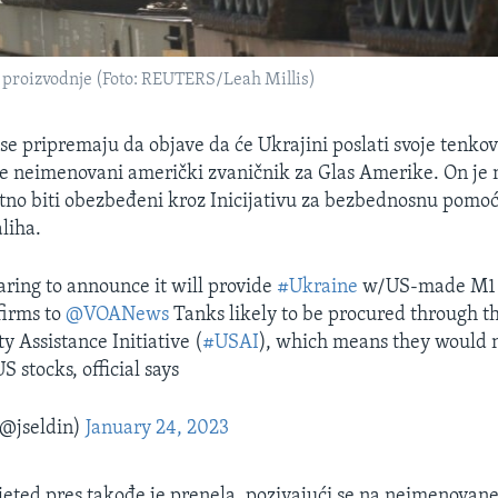
proizvodnje (Foto: REUTERS/Leah Millis)
e pripremaju da objave da će Ukrajini poslati svoje tenko
je neimenovani američki zvaničnik za Glas Amerike. On je 
tno biti obezbeđeni kroz Inicijativu za bezbednosnu pomoć
aliha.
ing to announce it will provide
#Ukraine
w/US-made M1 
firms to
@VOANews
Tanks likely to be procured through t
y Assistance Initiative (
#USAI
), which means they would 
S stocks, official says
(@jseldin)
January 24, 2023
jeted pres takođe je prenela, pozivajući se na neimenovane