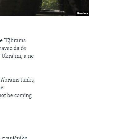
ve "Ejbrams
naveo da će
 Ukrajini, a ne
Abrams tanks,
he
not be coming
 zvaničnike,