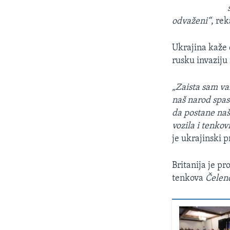
odvaženi“
, rek
Ukrajina kaže 
rusku invaziju 
„Zaista sam va
naš narod spas
da postane naš
vozila i tenko
je ukrajinski 
Britanija je pr
tenkova
Čelen