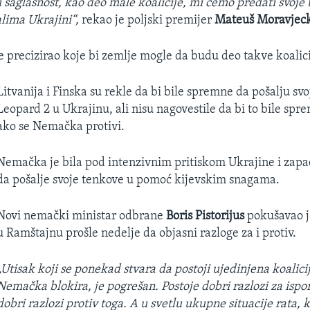
 saglasnost, kao deo male koalicije, mi ćemo predati svoje
alima Ukrajini“,
rekao je poljski premijer
Mateuš Moravjeck
e precizirao koje bi zemlje mogle da budu deo takve koalici
Litvanija i Finska su rekle da bi bile spremne da pošalju sv
Leopard 2 u Ukrajinu, ali nisu nagovestile da bi to bile sp
ako se Nemačka protivi.
Nemačka je bila pod intenzivnim pritiskom Ukrajine i zap
da pošalje svoje tenkove u pomoć kijevskim snagama.
Novi nemački ministar odbrane
Boris Pistorijus
pokušavao j
u Ramštajnu prošle nedelje da objasni razloge za i protiv.
„Utisak koji se ponekad stvara da postoji ujedinjena koalicija
Nemačka blokira, je pogrešan. Postoje dobri razlozi za ispo
dobri razlozi protiv toga. A u svetlu ukupne situacije rata, ko