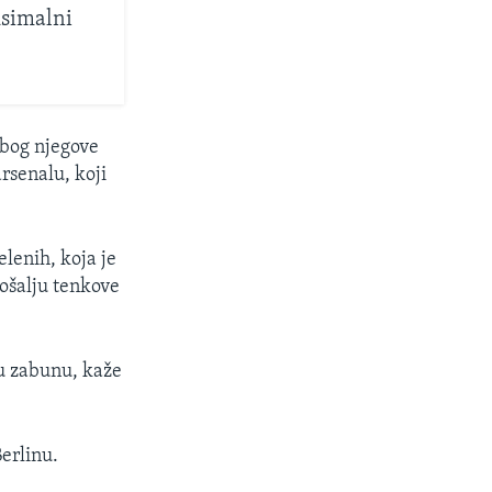
ksimalni
zbog njegove
rsenalu, koji
lenih, koja je
pošalju tenkove
ju zabunu, kaže
erlinu.