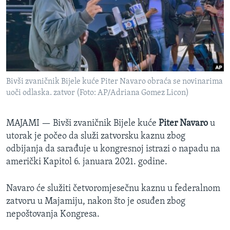
SPORT
INTERVJU
Bivši zvaničnik Bijele kuće Piter Navaro obraća se novinarima
uoči odlaska. zatvor (Foto: AP/Adriana Gomez Licon)
MAJAMI —
Bivši zvaničnik Bijele kuće
Piter Navaro
u
utorak je počeo da služi zatvorsku kaznu zbog
odbijanja da sarađuje u kongresnoj istrazi o napadu na
američki Kapitol 6. januara 2021. godine.
Navaro će služiti četvoromjesečnu kaznu u federalnom
zatvoru u Majamiju, nakon što je osuđen zbog
nepoštovanja Kongresa.