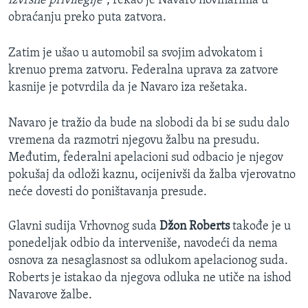
izvršne privilegije
", rekao je Navaro novinarima u
obraćanju preko puta zatvora.
Zatim je ušao u automobil sa svojim advokatom i
krenuo prema zatvoru. Federalna uprava za zatvore
kasnije je potvrdila da je Navaro iza rešetaka.
Navaro je tražio da bude na slobodi da bi se sudu dalo
vremena da razmotri njegovu žalbu na presudu.
Međutim, federalni apelacioni sud odbacio je njegov
pokušaj da odloži kaznu, ocijenivši da žalba vjerovatno
neće dovesti do poništavanja presude.
Glavni sudija Vrhovnog suda
Džon Roberts
takođe je u
ponedeljak odbio da interveniše, navodeći da nema
osnova za nesaglasnost sa odlukom apelacionog suda.
Roberts je istakao da njegova odluka ne utiče na ishod
Navarove žalbe.