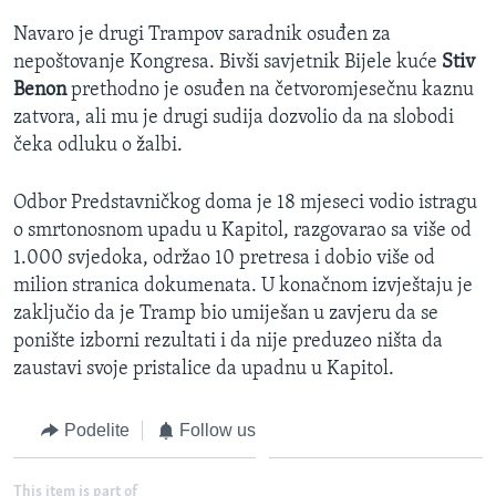
Navaro je drugi Trampov saradnik osuđen za
nepoštovanje Kongresa. Bivši savjetnik Bijele kuće
Stiv
Benon
prethodno je osuđen na četvoromjesečnu kaznu
zatvora, ali mu je drugi sudija dozvolio da na slobodi
čeka odluku o žalbi.
Odbor Predstavničkog doma je 18 mjeseci vodio istragu
o smrtonosnom upadu u Kapitol, razgovarao sa više od
1.000 svjedoka, održao 10 pretresa i dobio više od
milion stranica dokumenata. U konačnom izvještaju je
zaključio da je Tramp bio umiješan u zavjeru da se
ponište izborni rezultati i da nije preduzeo ništa da
zaustavi svoje pristalice da upadnu u Kapitol.
Podelite
Follow us
This item is part of