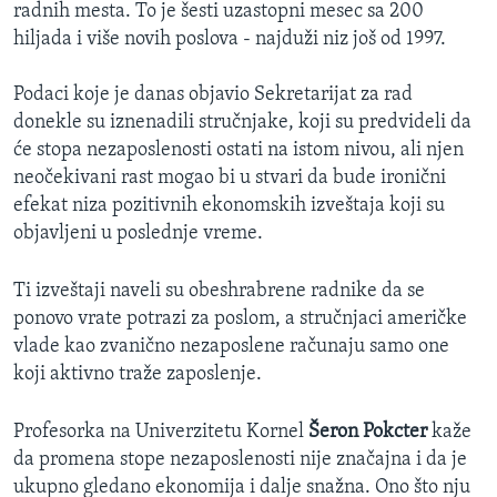
radnih mesta. To je šesti uzastopni mesec sa 200
hiljada i više novih poslova - najduži niz još od 1997.
Podaci koje je danas objavio Sekretarijat za rad
donekle su iznenadili stručnjake, koji su predvideli da
će stopa nezaposlenosti ostati na istom nivou, ali njen
neočekivani rast mogao bi u stvari da bude ironični
efekat niza pozitivnih ekonomskih izveštaja koji su
objavljeni u poslednje vreme.
Ti izveštaji naveli su obeshrabrene radnike da se
ponovo vrate potrazi za poslom, a stručnjaci američke
vlade kao zvanično nezaposlene računaju samo one
koji aktivno traže zaposlenje.
Profesorka na Univerzitetu Kornel
Šeron Pokcter
kaže
da promena stope nezaposlenosti nije značajna i da je
ukupno gledano ekonomija i dalje snažna. Ono što nju