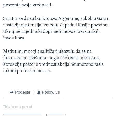
procenta svoje vrednosti.
Smatra se da su bankrotsvo Argentine, sukob u Gazi i
nastavljanje tenzija izmedju Zapada i Rusije povodom
Ukrajine zajednički doprineli nervozi berzanskih
investitora.
Međutim, mnogi analitičari ukazuju da se na
finansijskim tržištima mogla očekivati takozvana
korekcija pošto je vrednost akcija neumereno rasla
tokom proteklih meseci.
Podelite
Follow us
This item is part of