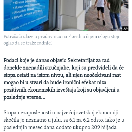
SPORT
INTERVJU
Potrošači ulaze u prodavnicu na Floridi u čijem izlogu stoji
oglas da se traže radnici
Podaci koje je danas objavio Sekretarijat za rad
donekle znenadili stručnjake, koji su predvideli da će
stopa ostati na istom nivou, ali njen neočekivani rast
mogao bi u stvari da bude ironični efekat niza
pozitivnih ekonomskih izveštaja koji su objavljeni u
poslednje vreme...
Stopa nezaposlenosti u najvećoj svetskoj ekonomiji
skočila je neznatno u julu, sa 6,1 na 6,2 odsto, iako je u
poslednjih mesec dana dodato ukupno 209 hiljada