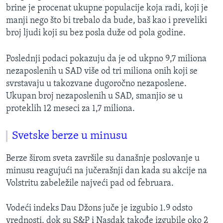
brine je procenat ukupne populacije koja radi, koji je
manji nego što bi trebalo da bude, baš kao i preveliki
broj ljudi koji su bez posla duže od pola godine.
Poslednji podaci pokazuju da je od ukpno 9,7 miliona
nezaposlenih u SAD više od tri miliona onih koji se
svrstavaju u takozvane dugoročno nezaposlene.
Ukupan broj nezaposlenih u SAD, smanjio se u
proteklih 12 meseci za 1,7 miliona.
Svetske berze u minusu
Berze širom sveta završile su današnje poslovanje u
minusu reagujući na jučerašnji dan kada su akcije na
Volstritu zabeležile najveći pad od februara.
Vodeći indeks Dau Džons juče je izgubio 1.9 odsto
vrednosti, dok su S&P i Nasdak takođe izgubile oko 2