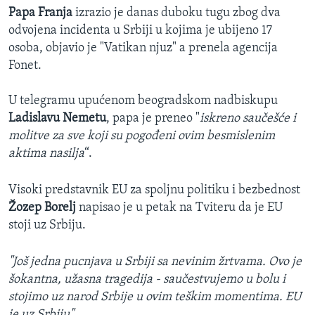
Papa Franja
izrazio je danas duboku tugu zbog dva
odvojena incidenta u Srbiji u kojima je ubijeno 17
osoba, objavio je "Vatikan njuz" a prenela agencija
Fonet.
U telegramu upućenom beogradskom nadbiskupu
Ladislavu Nemetu
, papa je preneo "
iskreno saučešće i
molitve za sve koji su pogođeni ovim besmislenim
aktima nasilja
“.
Visoki predstavnik EU za spoljnu politiku i bezbednost
Žozep Borelj
napisao je u petak na Tviteru da je EU
stoji uz Srbiju.
"Još jedna pucnjava u Srbiji sa nevinim žrtvama. Ovo je
šokantna, užasna tragedija - saučestvujemo u bolu i
stojimo uz narod Srbije u ovim teškim momentima. EU
je uz Srbiju".