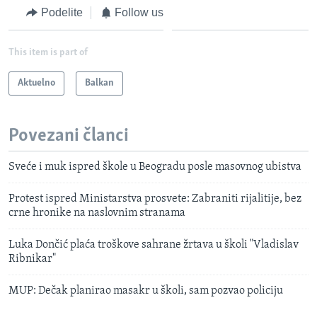
Podelite
Follow us
This item is part of
Aktuelno
Balkan
Povezani članci
Sveće i muk ispred škole u Beogradu posle masovnog ubistva
Protest ispred Ministarstva prosvete: Zabraniti rijalitije, bez
crne hronike na naslovnim stranama
Luka Dončić plaća troškove sahrane žrtava u školi "Vladislav
Ribnikar"
MUP: Dečak planirao masakr u školi, sam pozvao policiju