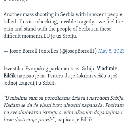
Another mass shooting in Serbia with innocent people
killed. This is a shocking, terrible tragedy - we feel the
pain and stand with the people of Serbia in these
difficult moments.EU je uz Srbiju.
— Josep Borrell Fontelles (@JosepBorrellF)
May 5, 2023
Izvestilac Evropskog parlamenta za Srbiju
Vladimir
Bilčik
napisao je na Tviteru da je šokiran vešću o još
jednoj tragediji u Srbiji.
"U mislima sam sa porodicama žrtava i narodom Srbije.
Nadam se da će vlasti brzo uhvatiti napadača. Pozivam
na sveobuhvatnu istragu o ovim užasnim događajima i
brzo dostizanje pravde
", napisao je Bilčik.