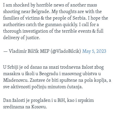
I am shocked by horrible news of another mass
shooting near Belgrade. My thoughts are with the
families of victims & the people of Serbia. I hope the
authorities catch the gunman quickly. I call for a
thorough investigation of the terrible events & full
delivery of justice.
— Vladimír Bilčík MEP (@VladoBilcik)
May 5, 2023
U Srbiji je od danas na snazi trodnevna žalost zbog
masakra u školi u Beogradu i masovnog ubistva u
Mladenovcu. Zastave će biti spuštene na pola koplja, a
sve aktivnosti počinju minutom ćutanja.
Dan žalosti je proglašen i u BiH, kao i srpskim
sredinama na Kosovu.