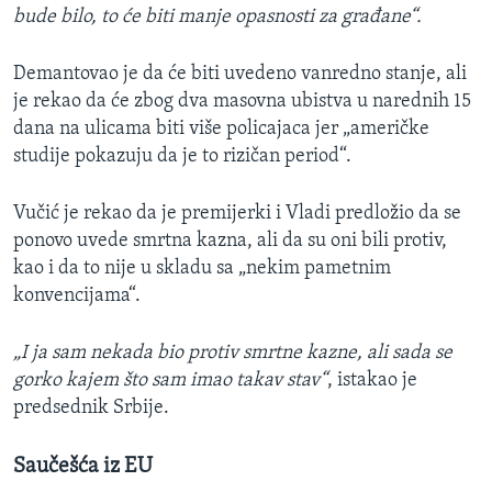
bude bilo, to će biti manje opasnosti za građane“.
Demantovao je da će biti uvedeno vanredno stanje, ali
je rekao da će zbog dva masovna ubistva u narednih 15
dana na ulicama biti više policajaca jer „američke
studije pokazuju da je to rizičan period“.
Vučić je rekao da je premijerki i Vladi predložio da se
ponovo uvede smrtna kazna, ali da su oni bili protiv,
kao i da to nije u skladu sa „nekim pametnim
konvencijama“.
„I ja sam nekada bio protiv smrtne kazne, ali sada se
gorko kajem što sam imao takav stav“
, istakao je
predsednik Srbije.
Saučešća iz EU