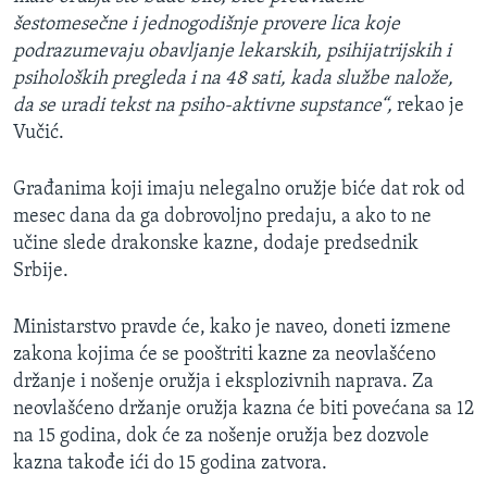
šestomesečne i jednogodišnje provere lica koje
podrazumevaju obavljanje lekarskih, psihijatrijskih i
psiholoških pregleda i na 48 sati, kada službe nalože,
da se uradi tekst na psiho-aktivne supstance“,
rekao je
Vučić.
Građanima koji imaju nelegalno oružje biće dat rok od
mesec dana da ga dobrovoljno predaju, a ako to ne
učine slede drakonske kazne, dodaje predsednik
Srbije.
Ministarstvo pravde će, kako je naveo, doneti izmene
zakona kojima će se pooštriti kazne za neovlašćeno
držanje i nošenje oružja i eksplozivnih naprava. Za
neovlašćeno držanje oružja kazna će biti povećana sa 12
na 15 godina, dok će za nošenje oružja bez dozvole
kazna takođe ići do 15 godina zatvora.