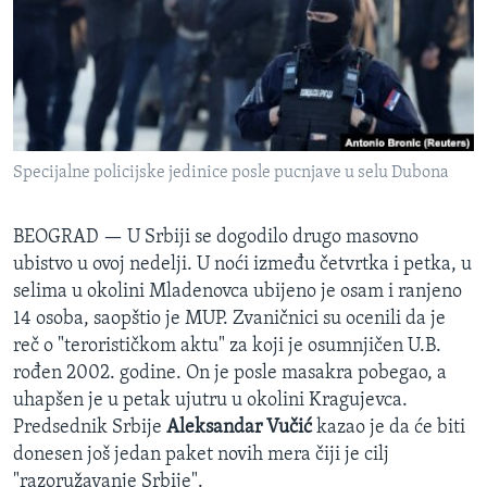
SPORT
INTERVJU
Specijalne policijske jedinice posle pucnjave u selu Dubona
BEOGRAD —
U Srbiji se dogodilo drugo masovno
ubistvo u ovoj nedelji. U noći između četvrtka i petka, u
selima u okolini Mladenovca ubijeno je osam i ranjeno
14 osoba, saopštio je MUP. Zvaničnici su ocenili da je
reč o "terorističkom aktu" za koji je osumnjičen U.B.
rođen 2002. godine. On je posle masakra pobegao, a
uhapšen je u petak ujutru u okolini Kragujevca.
Predsednik Srbije
Aleksandar Vučić
kazao je da će biti
donesen još jedan paket novih mera čiji je cilj
"razoružavanje Srbije".