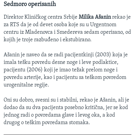
Sedmoro operisanih
Direktor Kliničkog centra Srbije
Milika Ašanin
rekao je
za RTS da je od devet osoba koje su u Urgentnom
centru iz Mladenovca i Smedereva sedam operisano, od
kojih je troje razbuđeno i ekstubirano.
Ašanin je naveo da se radi pacijentkinji (2003) koja je
imala tešku povredu desne noge i leve podlaktice,
pacijentu (2006) koji je imao težak prelom noge i
povredu arterije, kao i pacijentu sa teškom povredom
urogenitalne regije.
Oni su dobro, svesni su i stabilni, rekao je Ašanin, ali je
dodao da su dva pacijenta posebno kritična, jer se kod
jednog radi o povredama glave i levog oka, a kod
drugog o teškim povredama stomaka.