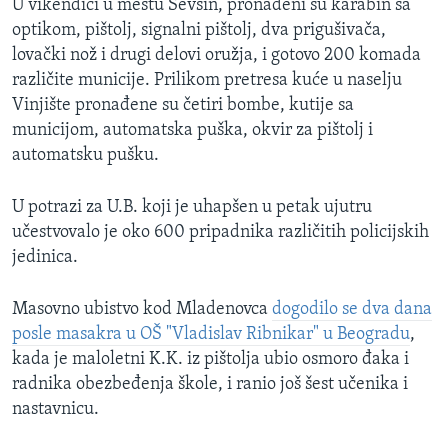
U vikendici u mestu Ševšin, pronađeni su karabin sa
optikom, pištolj, signalni pištolj, dva prigušivača,
lovački nož i drugi delovi oružja, i gotovo 200 komada
različite municije. Prilikom pretresa kuće u naselju
Vinjište pronađene su četiri bombe, kutije sa
municijom, automatska puška, okvir za pištolj i
automatsku pušku.
U potrazi za U.B. koji je uhapšen u petak ujutru
učestvovalo je oko 600 pripadnika različitih policijskih
jedinica.
Masovno ubistvo kod Mladenovca
dogodilo se dva dana
posle masakra u OŠ "Vladislav Ribnikar" u Beogradu
,
kada je maloletni K.K. iz pištolja ubio osmoro đaka i
radnika obezbeđenja škole, i ranio još šest učenika i
nastavnicu.