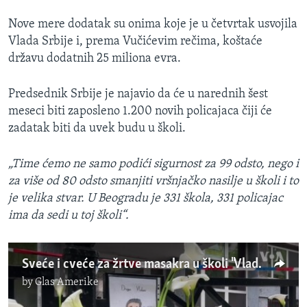
Nove mere dodatak su onima koje je u četvrtak usvojila
Vlada Srbije i, prema Vučićevim rečima, koštaće
državu dodatnih 25 miliona evra.
Predsednik Srbije je najavio da će u narednih šest
meseci biti zaposleno 1.200 novih policajaca čiji će
zadatak biti da uvek budu u školi.
„Time ćemo ne samo podići sigurnost za 99 odsto, nego i
za više od 80 odsto smanjiti vršnjačko nasilje u školi i to
je velika stvar. U Beogradu je 331 škola, 331 policajac
ima da sedi u toj školi“.
Sveće i cveće za žrtve masakra u školi "Vladislav Ribnikar"
by
Glas Amerike