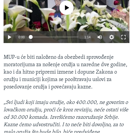
No media source currently available
0:00
1:14
MUP-u će biti naloženo da obezbedi sprovođenje
moratorijuma za nošenje oružja u naredne dve godine,
kao i da hitno pripremi izmene i dopune Zakona o
oružju i municiji kojima se pooštravaju uslovi za
posedovanje oružja i povećavaju kazne.
„Svi ljudi koji imaju oružje, oko 400.000, ne govorim o
lovačkom oružju, proći će kroz reviziju, neće ostati više
od 30.000 komada. Izvršićemo razoružanje Srbije.
Kazne ćemo udvostručiti. I to neće biti dovoljno, za to
malo oružja što bude bilo, biće predviđene