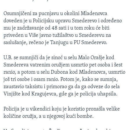
Osumnjičeni za pucnjavu u okolini Mladenovca
doveden je u Policijsku upravu Smederevo i određeno
mu je zadržavanje od 48 sati i u tom roku će biti
priveden u Više javno tužilaštvo u Smederevu na
saslušanje, rečeno je Tanjugu u PU Smederevo.
U.B. se sumnjiči da je sinoć u selu Malo Orašje kod
Smedereva vatrenim oružjem usmrtio pet osoba i šest
ranio, a potom u selu Dubona kod Mladenovca, usmrtio
još tri osobe i osam ranio. Potom je, kako se sumnja,
zaustavio taksistu i primorao ga da ga odveze do sela
Vinjište kod Kragujevca, gde ga je policija uhapsila.
Policija je u vikendici koju je koristio pronašla velike
količine oružja, a u njegovoj kući bombe.