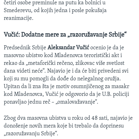
četiri osobe preminule na putu ka bolnici u
Smederevu, od kojih jedna i posle pokušaja
reanimacije.
Vučić: Dodatne mere za „razoružavanje Srbije“
Predsednik Srbije
Aleksandar Vučić
ocenio je da je
masovno ubistvo kod Mladenovca teroristički akt i
rekao da „metaforički rečeno, zlikovac više svetlost
dana videti neće“. Najavio je i da će biti privedeni svi
koji su mu pomogli da dođe do nelegalnog oružja.
Upitan da li zna šta je motiv osumnjičenog za masakr
kod Mladenovca, Vučić je odgovorio da je U.B. policiji
ponavljao jednu reč – „omalovažavanje“.
Zbog dva masovna ubistva u roku od 48 sati, najavio je
donošenje novih mera koje bi trebalo da doprinesu
„razoružavanju Srbije“.