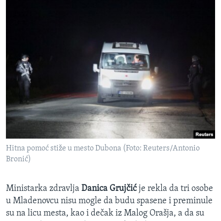
Hitna pomoć stiže u mesto Dubona (Foto: Reuters/Antonio
Bronić)
Ministarka zdravlja
Danica Grujčić
je rekla da tri osobe
u Mladenovcu nisu mogle da budu spasene i preminule
su na licu mesta, kao i dečak iz Malog Orašja, a da su