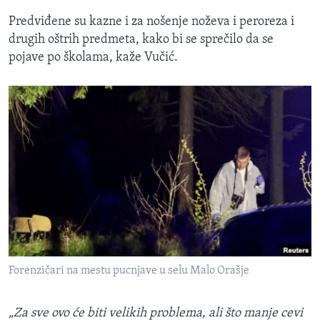
Predviđene su kazne i za nošenje noževa i peroreza i
drugih oštrih predmeta, kako bi se sprečilo da se
pojave po školama, kaže Vučić.
Forenzičari na mestu pucnjave u selu Malo Orašje
„Za sve ovo će biti velikih problema, ali što manje cevi