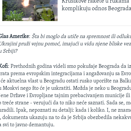
Krušikove rakete u rukama
komplikuju odnos Beograda
Glas Amerike
:
Šta bi moglo da utiče na spremnost ili odluk
Ukrajini pruži vojnu pomoć, imajući u vidu njene bliske veze
u Srbiji?
Kofi
: Prethodnih godina videli smo pokušaje Beograda da iz
vrata prema evropskim integracijama i angažovanju sa Ev
 će aktuelna vlast u Beogradu ostati rusko uporište na Balk
u Moskvi nego što će je uskratiti. Možda je neko u Beogradu
njene Države i Evropljane tajnim prebacivanjem municije ili
 treće strane - verujući da to niko neće saznati. Sada se, 
radili. Ipak, nepoznati su detalji: kada i koliko. I, ne znamo
i, dokumenta ukazuju na to da je Srbija obezbedila nekak
a svi to javno demantuju.