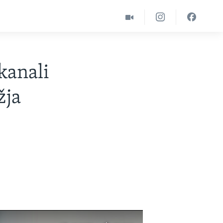
kanali
žja