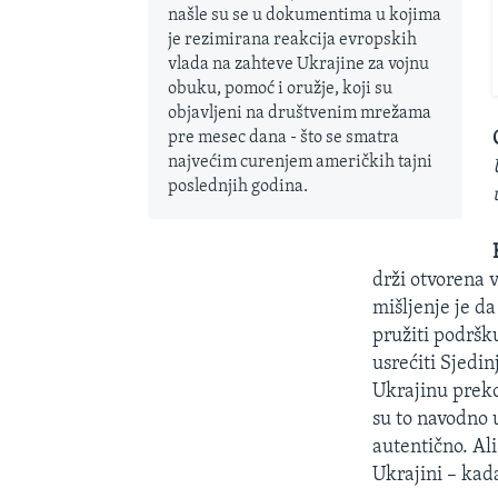
našle su se u dokumentima u kojima
je rezimirana reakcija evropskih
vlada na zahteve Ukrajine za vojnu
obuku, pomoć i oružje, koji su
objavljeni na društvenim mrežama
pre mesec dana - što se smatra
najvećim curenjem američkih tajni
poslednjih godina.
drži otvorena 
mišljenje je da
pružiti podršk
usrećiti Sjedi
Ukrajinu preko
su to navodno u
autentično. Al
Ukrajini – kad