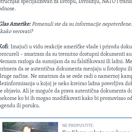
stručnjak specijalizovan za Evropu, Evroaziju, NATO i trans
odnose.
Glas Amerike:
Pomenuli ste da su informacije nepotvrđene.
ikako verovati?
Kofi
: Imajući u vidu reakcije američke vlade i prirodu dok
procureli – smatram da su trenutno dostupni dokumenti aut
Nemam razloga da sumnjam da su falsifikovani ili lažni. Me
primera da se autentična dokumenta menjaju u fotošopu il
druge načine. Ne smatram da se ovde radi o namernoj kam
dezinformisanja u kojoj je neko kreirao lažna poverljiva d
je objavio. Ali je moguće da prava autentična dokumenta 
nekome ko bi ih mogao modifikovati kako bi promovisao o
agendu ili poruku.
NE PROPUSTITE: