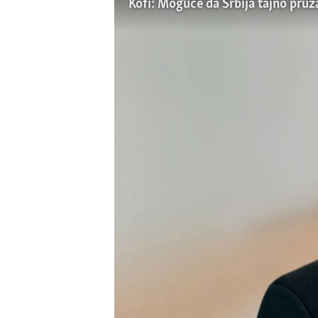
SPORT
Kofi: Moguće da Srbija tajno pruž
INTERVJU