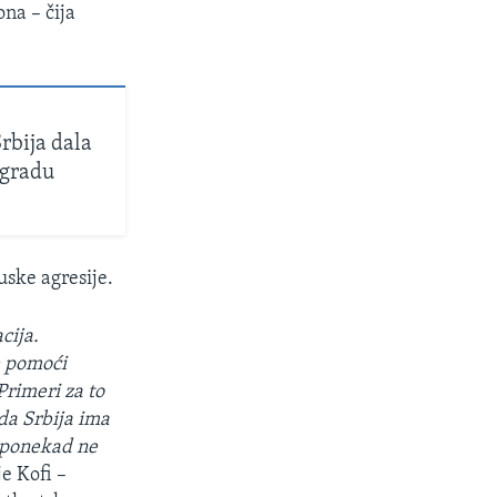
ona – čija
rbija dala
ogradu
uske agresije.
cija.
e pomoći
Primeri za to
da Srbija ima
o ponekad ne
je Kofi –