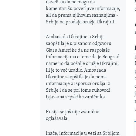
naveli su da ne mogu da
komentarišu poverljive informacije,
ali da prema njihovim saznanjima -
Srbija ne prodaje oružje Ukrajini.
Ambasada Ukrajine u Srbiji
saopštila je u pisanom odgovoru
Glasu Amerike da ne raspolaže
informacijama o tome da je Beograd
namerio da pošalje oružje Ukrajini,
ili je to već uradio. Ambasada
Ukrajine saopštila je da nema
informacije o isporuci oružja iz
Srbije i da se pri tome rukovodi
izjavama srpskih zvaničnika.
Rusija se još nije zvanično
oglašavala.
Inače, informacije u vezi sa Srbijom