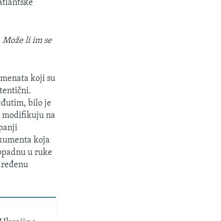
atlantske
 Može li im se
umenata koji su
entični.
đutim, bilo je
i modifikuju na
panji
okumenta koja
dopadnu u ruke
dređenu