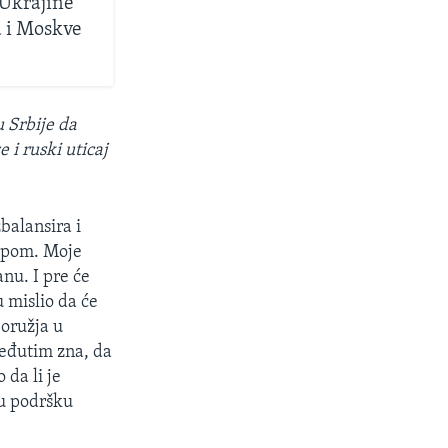
 Ukrajine
 i Moskve
u Srbije da
 i ruski uticaj
balansira i
ropom. Moje
anu. I pre će
 mislio da će
 oružja u
međutim zna, da
 da li je
vu podršku