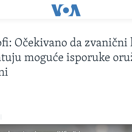
fi: Očekivano da zvanični 
tuju moguće isporuke oru
ni