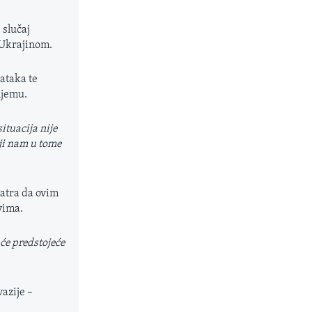
 slučaj
 Ukrajinom.
ataka te
njemu.
ituacija nije
oji nam u tome
atra da ovim
vima.
će predstojeće
azije –