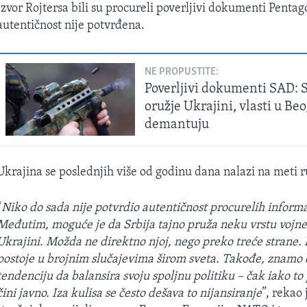
Izvor Rojtersa bili su procureli poverljivi dokumenti Pentag
autentičnost nije potvrđena.
NE PROPUSTITE:
Poverljivi dokumenti SAD: S
oružje Ukrajini, vlasti u Be
demantuju
Ukrajina se poslednjih više od godinu dana nalazi na meti r
“
Niko do sada nije potvrdio autentičnost procurelih informa
Međutim, moguće je da Srbija tajno pruža neku vrstu vojn
Ukrajini. Možda ne direktno njoj, nego preko treće strane. 
postoje u brojnim slučajevima širom sveta. Takođe, znamo 
tendenciju da balansira svoju spoljnu politiku – čak iako t
čini javno. Iza kulisa se često dešava to nijansiranje
”, rekao 