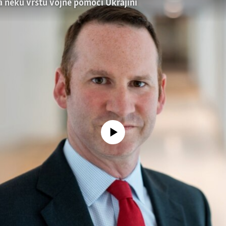
a neku vrstu vojne pomoći Ukrajini
No media source currently available