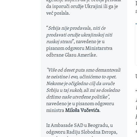
da isporuči oružje Ukrajini ili ga je
već poslala.
“
Srbija nije prodavala, niti će
prodavati oružje ukrajinskoj niti
ruskoj strani
”, navedeno je u
pisanom odgovoru Ministarstva
odbrane Glasu Amerike.
"Više od deset puta smo demantovali
te neistine i evo, učinićemo to opet.
Nekome je očigledno cilj da uvuče
Srbiju u taj sukob, ali mi se dosledno
držimo naše utvrđene politike",
navedeno je u pisanom odgovoru
ministra
Miloša Vučevića
.
Iz Ambasade SAD u Beogradu, u
odgovoru Radiju Slobodna Evropa,