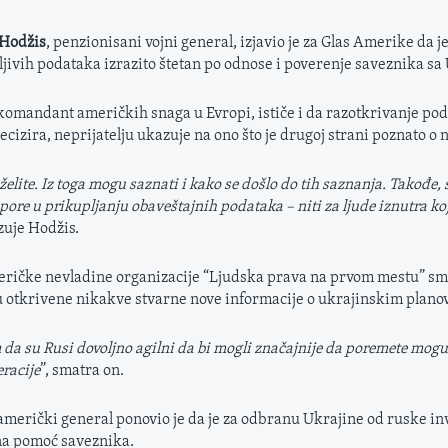
 Hodžis
, penzionisani vojni general, izjavio je za Glas Amerike da je
ljivih podataka izrazito štetan po odnose i poverenje saveznika sa
 komandant američkih snaga u Evropi, ističe i da razotkrivanje pod
ecizira, neprijatelju ukazuje na ono što je drugoj strani poznato o 
želite. Iz toga mogu saznati i kako se došlo do tih saznanja. Takođe, s
pore u prikupljanju obaveštajnih podataka – niti za ljude iznutra k
zuje Hodžis.
eričke nevladine organizacije “Ljudska prava na prvom mestu” sm
 otkrivene nikakve stvarne nove informacije o ukrajinskim plano
da su Rusi dovoljno agilni da bi mogli značajnije da poremete mogu
racije
”, smatra on.
američki general ponovio je da je za odbranu Ukrajine od ruske inv
na pomoć saveznika.