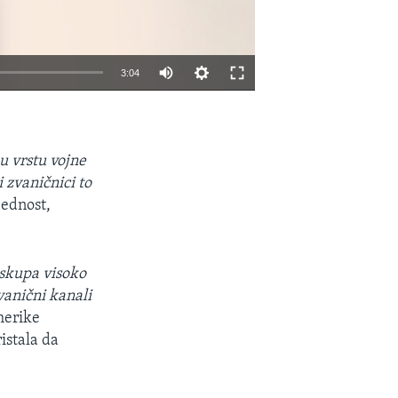
3:04
EMBED
SHARE
u vrstu vojne
 zvaničnici to
bednost,
 skupa visoko
vanični kanali
merike
istala da