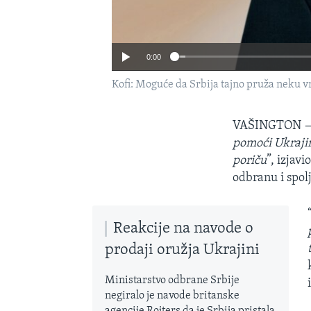
0:00
Kofi: Moguće da Srbija tajno pruža neku v
VAŠINGTON
pomoći Ukrajin
poriču
”, izjav
odbranu i spol
Reakcije na navode o
prodaji oružja Ukrajini
Ministarstvo odbrane Srbije
negiralo je navode britanske
agencije Rojters da je Srbija pristala