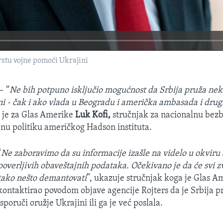
rstu vojne pomoći Ukrajini
 —
“
Ne bih potpuno isključio mogućnost da Srbija pruža nek
i - čak i ako vlada u Beogradu i američka ambasada i drugi
io je za Glas Amerike
Luk Kofi,
stručnjak za nacionalnu bez
jnu politiku američkog Hadson instituta.
“
Ne zaboravimo da su informacije izašle na videlo u okviru
poverljivih obaveštajnih podataka. Očekivano je da će svi z
tako nešto demantovati
”, ukazuje stručnjak koga je Glas A
kontaktirao povodom objave agencije Rojters da je Srbija pr
isporuči oružje Ukrajini ili ga je već poslala.