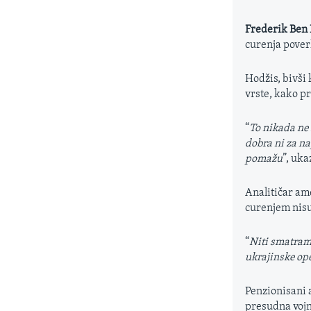
Frederik Ben
curenja pover
Hodžis, bivši
vrste, kako pr
“
To nikada ne 
dobra ni za na
pomažu
”, uka
Analitičar am
curenjem nisu
“
Niti smatram 
ukrajinske ope
Penzionisani 
presudna voj