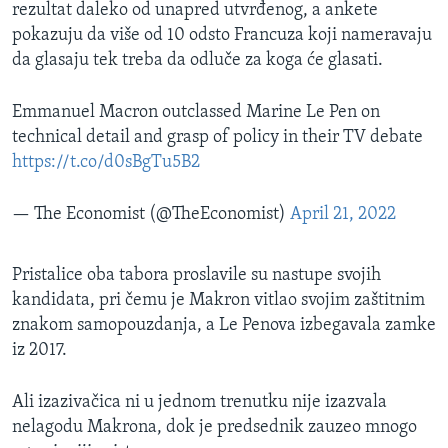
rezultat daleko od unapred utvrđenog, a ankete
pokazuju da više od 10 odsto Francuza koji nameravaju
da glasaju tek treba da odluče za koga će glasati.
Emmanuel Macron outclassed Marine Le Pen on
technical detail and grasp of policy in their TV debate
https://t.co/d0sBgTu5B2
— The Economist (@TheEconomist)
April 21, 2022
Pristalice oba tabora proslavile su nastupe svojih
kandidata, pri čemu je Makron vitlao svojim zaštitnim
znakom samopouzdanja, a Le Penova izbegavala zamke
iz 2017.
Ali izazivačica ni u jednom trenutku nije izazvala
nelagodu Makrona, dok je predsednik zauzeo mnogo