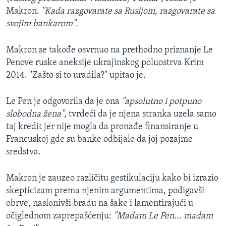
Makron.
"Kada razgovarate sa Rusijom, razgovarate sa
svojim bankarom".
Makron se takođe osvrnuo na prethodno priznanje Le
Penove ruske aneksije ukrajinskog poluostrva Krim
2014. "Zašto si to uradila?" upitao je.
Le Pen je odgovorila da je ona
"apsolutno i potpuno
slobodna žena"
, tvrdeći da je njena stranka uzela samo
taj kredit jer nije mogla da pronađe finansiranje u
Francuskoj gde su banke odbijale da joj pozajme
sredstva.
Makron je zauzeo različitu gestikulaciju kako bi izrazio
skepticizam prema njenim argumentima, podigavši
obrve, naslonivši bradu na šake i lamentirajući u
očiglednom zaprepašćenju:
"Madam Le Pen... madam