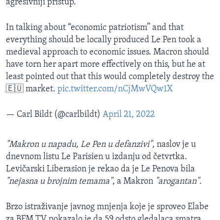
agresivniji pristup.
In talking about “economic patriotism” and that
everything should be locally produced Le Pen took a
medieval approach to economic issues. Macron should
have torn her apart more effectively on this, but he at
least pointed out that this would completely destroy the
🇪🇺 market.
pic.twitter.com/nCjMwVQw1X
— Carl Bildt (@carlbildt)
April 21, 2022
"Makron u napadu, Le Pen u defanzivi"
, naslov je u
dnevnom listu Le Parisien u izdanju od četvrtka.
Levičarski Liberasion je rekao da je Le Penova bila
"nejasna u brojnim temama"
, a Makron
"arogantan".
Brzo istraživanje javnog mnjenja koje je sproveo Elabe
za BFM TV pokazalo je da 59 odsto gledalaca smatra