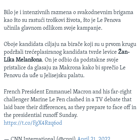
Bilo je i intenzivnih razmena o svakodnevnim brigama
kao što su rastući troškovi života, što je Le Penova
učinila glavnom odlikom svoje kampanje.
Oboje kandidata ciljaju na birače koji su u prvom krugu
podržali trećeplasiranog kandidata tvrde levice
Žan-
Lika Melanšona
. On je odbio da podstakne svoje
pristalice da glasaju za Makrona kako bi sprečio Le
Penovu da uđe u Jelisejsku palatu.
French President Emmanuel Macron and his far-right
challenger Marine Le Pen clashed in a TV debate that
laid bare their differences, as they prepare to face off in
the presidential runoff Sunday.
https://t.co/FgX4Rzq6od
— CNN International (@cnni)
April 21, 2022