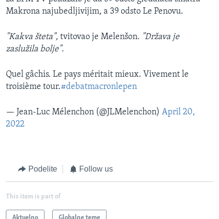
Makrona najubedljivijim, a 39 odsto Le Penovu.
"Kakva šteta",
tvitovao je Melenšon.
"Država je
zaslužila bolje".
Quel gâchis. Le pays méritait mieux. Vivement le
troisième tour.
#debatmacronlepen
— Jean-Luc Mélenchon (@JLMelenchon)
April 20,
2022
Podelite
Follow us
This item is part of
Aktuelno
Globalne teme