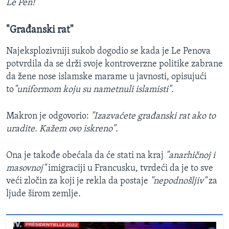
Le Pen!"
"Građanski rat"
Najeksplozivniji sukob dogodio se kada je Le Penova
potvrdila da se drži svoje kontroverzne politike zabrane
da žene nose islamske marame u javnosti, opisujući
to
"uniformom koju su nametnuli islamisti".
Makron je odgovorio:
"Izazvaćete građanski rat ako to
uradite. Kažem ovo iskreno".
Ona je takođe obećala da će stati na kraj
"anarhičnoj i
masovnoj"
imigraciji u Francusku, tvrdeći da je to sve
veći zločin za koji je rekla da postaje
"nepodnošljiv"
za
ljude širom zemlje.