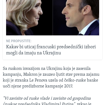
NE PROPUSTITE:
Kakav bi uticaj francuski predsednički izbori
mogli da imaju na Ukrajinu
Sa ruskom invazijom na Ukrajinu koja je zasenila
kampanju, Makron je zauzeo ljutit stav prema zajamu
koji je stranka Le Penova uzela od češko-ruske banke
uoči njene predizborne kampanje 2017.
"Vi zavisite od ruske vlade i zavisite od gospodina
(ruskog predsednika Vladimira) Putina"
, rekao je