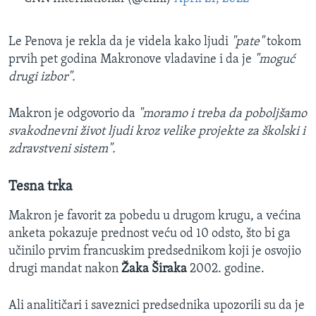
Le Penova je rekla da je videla kako ljudi
"pate"
tokom
prvih pet godina Makronove vladavine i da je
"moguć
drugi izbor".
Makron je odgovorio da
"moramo i treba da poboljšamo
svakodnevni život ljudi kroz velike projekte za školski i
zdravstveni sistem".
Tesna trka
Makron je favorit za pobedu u drugom krugu, a većina
anketa pokazuje prednost veću od 10 odsto, što bi ga
učinilo prvim francuskim predsednikom koji je osvojio
drugi mandat nakon
Žaka Širaka
2002. godine.
Ali analitičari i saveznici predsednika upozorili su da je