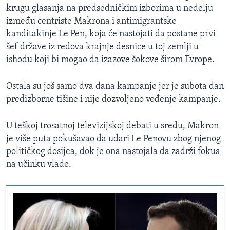
krugu glasanja na predsedničkim izborima u nedelju
između centriste Makrona i antimigrantske
kanditakinje Le Pen, koja će nastojati da postane prvi
šef države iz redova krajnje desnice u toj zemlji u
ishodu koji bi mogao da izazove šokove širom Evrope.
Ostala su još samo dva dana kampanje jer je subota dan
predizborne tišine i nije dozvoljeno vođenje kampanje.
U teškoj trosatnoj televizijskoj debati u sredu, Makron
je više puta pokušavao da udari Le Penovu zbog njenog
političkog dosijea, dok je ona nastojala da zadrži fokus
na učinku vlade.