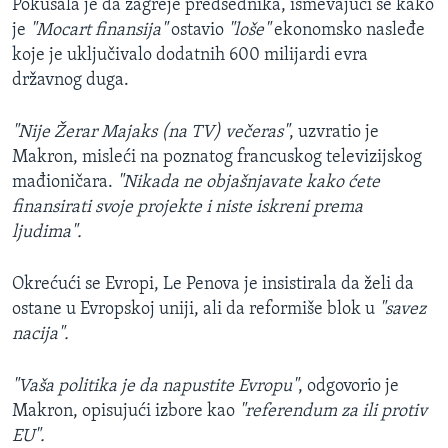
Pokušala je da zagreje predsednika, ismevajući se kako
je
"Mocart finansija"
ostavio
"loše"
ekonomsko nasleđe
koje je uključivalo dodatnih 600 milijardi evra
državnog duga.
"Nije Žerar Majaks (na TV) večeras"
, uzvratio je
Makron, misleći na poznatog francuskog televizijskog
mađioničara.
"Nikada ne objašnjavate kako ćete
finansirati svoje projekte i niste iskreni prema
ljudima".
Okrećući se Evropi, Le Penova je insistirala da želi da
ostane u Evropskoj uniji, ali da reformiše blok u
"savez
nacija".
"Vaša politika je da napustite Evropu"
, odgovorio je
Makron, opisujući izbore kao
"referendum za ili protiv
EU".