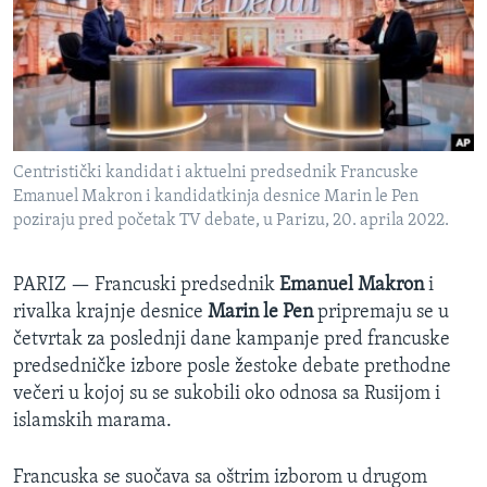
SPORT
INTERVJU
Centristički kandidat i aktuelni predsednik Francuske
Emanuel Makron i kandidatkinja desnice Marin le Pen
poziraju pred početak TV debate, u Parizu, 20. aprila 2022.
PARIZ —
Francuski predsednik
Emanuel Makron
i
rivalka krajnje desnice
Marin le Pen
pripremaju se u
četvrtak za poslednji dane kampanje pred francuske
predsedničke izbore posle žestoke debate prethodne
večeri u kojoj su se sukobili oko odnosa sa Rusijom i
islamskih marama.
Francuska se suočava sa oštrim izborom u drugom