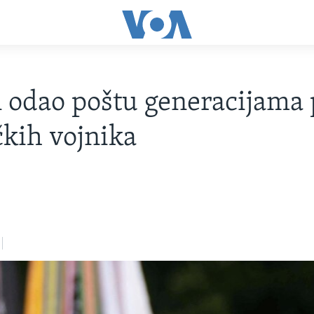
 odao poštu generacijama 
kih vojnika