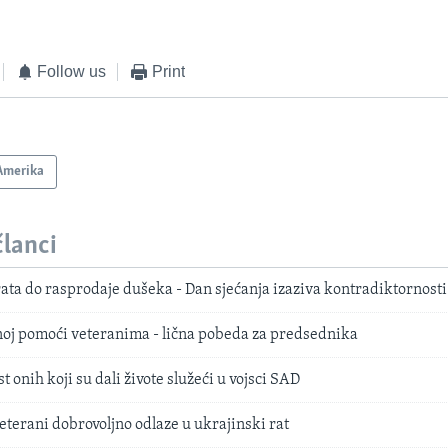
Follow us
Print
Amerika
članci
ta do rasprodaje dušeka - Dan sjećanja izaziva kontradiktornost
noj pomoći veteranima - lična pobeda za predsednika
t onih koji su dali živote služeći u vojsci SAD
eterani dobrovoljno odlaze u ukrajinski rat