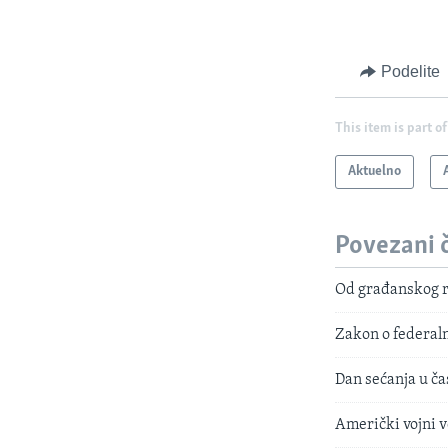
Podelite
This item is part of
Aktuelno
Povezani 
Od građanskog ra
Zakon o federal
Dan sećanja u čas
Američki vojni v