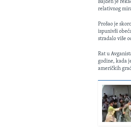
Bajden je reka
relativnog mir
Prošao je skor
ispunivši obeć
stradalo više 
Rat u Avganist
godine, kada j
američkih građ