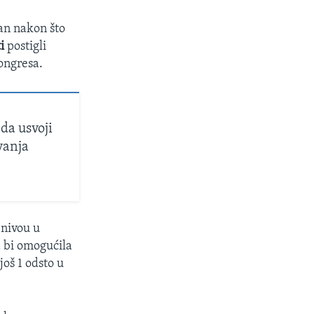
an nakon što
i
postigli
ongresa.
da usvoji
vanja
 nivou u
a bi omogućila
još 1 odsto u