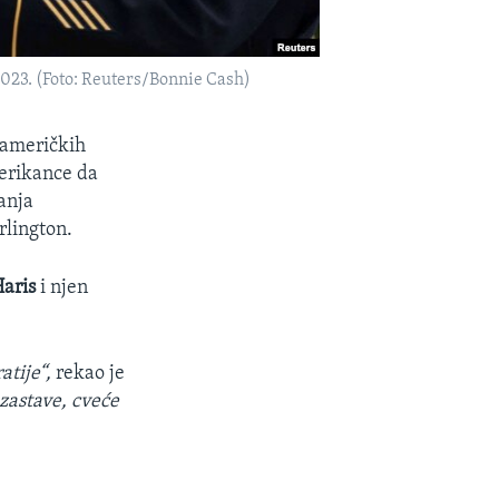
023. (Foto: Reuters/Bonnie Cash)
 američkih
merikance da
anja
rlington.
aris
i njen
tije“,
rekao je
zastave, cveće