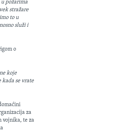
e u požarima
vek stražare
imo to u
osno služi i
rigom o
ne koje
e kada se vrate
 domaćini
rganizacija za
 vojnika, te za
ka