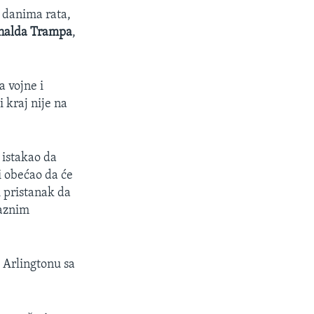
m danima rata,
alda Trampa
,
a vojne i
 kraj nije na
 istakao da
i obećao da će
i pristanak da
laznim
 Arlingtonu sa