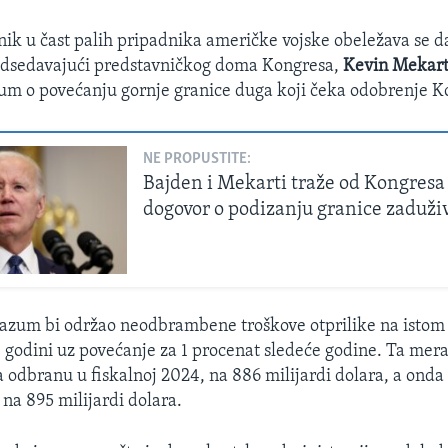
nik u čast palih pripadnika američke vojske obeležava se d
redsedavajući predstavničkog doma Kongresa,
Kevin Mekart
um o povećanju gornje granice duga koji čeka odobrenje K
NE PROPUSTITE:
Bajden i Mekarti traže od Kongresa 
dogovor o podizanju granice zaduži
azum bi održao neodbrambene troškove otprilike na istom
. godini uz povećanje za 1 procenat sledeće godine. Ta mer
a odbranu u fiskalnoj 2024, na 886 milijardi dolara, a onda 
 na 895 milijardi dolara.