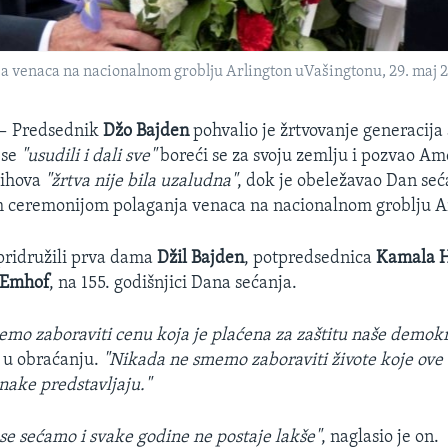
a venaca na nacionalnom groblju Arlington uVašingtonu, 29. maj 2
 —
Predsednik
Džo Bajden
pohvalio je žrtvovanje generacija
 se
"usudili i dali sve"
boreći se za svoju zemlju i pozvao A
jihova
"žrtva nije bila uzaludna"
, dok je obeležavao Dan seć
m ceremonijom polaganja venaca na nacionalnom groblju A
pridružili prva dama
Džil Bajden
, potpredsednica
Kamala H
 Emhof
, na 155. godišnjici Dana sećanja.
mo zaboraviti cenu koja je plaćena za zaštitu naše demokra
 u obraćanju.
"Nikada ne smemo zaboraviti živote koje ove 
ake predstavljaju."
se sećamo i svake godine ne postaje lakše"
, naglasio je on.