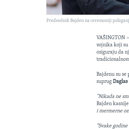
Predsednik Bajden na ceremoniji polaganj
VAŠINGTON
vojnika koji su
osiguraju da n
tradicionalno
Bajdenu su se 
suprug
Daglas
"Nikada ne sme
Bajden kasnije
i mermerne ozn
“Svake godine 