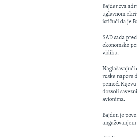
Bajdenova admi
uglavnom okriv
ističući da je 
SAD sada predv
ekonomske pomo
vidiku.
Naglašavajući 
ruske napore d
pomoći Kijevu d
dozvoli savezn
avionima.
Bajden je pove
angažovanjem 