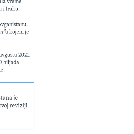
dala vreme
 i Iraku.
Avganistanu,
at"
u kojem je
 avgustu 2021.
0 hiljada
ne.
tana je
oj reviziji