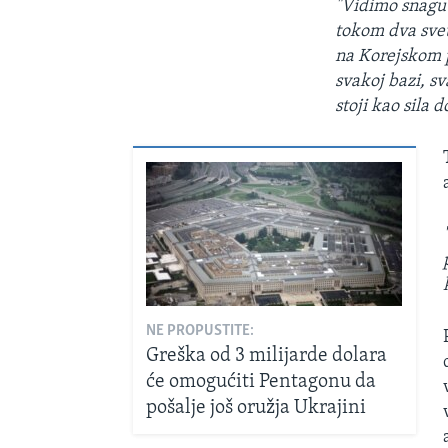
"Vidimo snagu 
tokom dva svet
na Korejskom p
svakoj bazi, s
stoji kao sila 
NE PROPUSTITE:
Greška od 3 milijarde dolara
će omogućiti Pentagonu da
pošalje još oružja Ukrajini