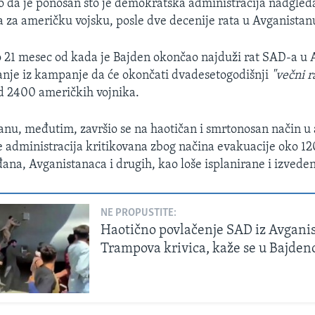
o da je ponosan što je demokratska administracija nadgle
a za američku vojsku, posle dve decenije rata u Avganistanu
o 21 mesec od kada je Bajden okončao najduži rat SAD-a u 
anje iz kampanje da će okončati dvadesetogodišnji
"večni r
od 2400 američkih vojnika.
anu, međutim, završio se na haotičan i smrtonosan način u
e administracija kritikovana zbog načina evakuacije oko 12
ana, Avganistanaca i drugih, kao loše isplanirane i izvede
NE PROPUSTITE:
Haotično povlačenje SAD iz Avganis
Trampova krivica, kaže se u Bajdenov