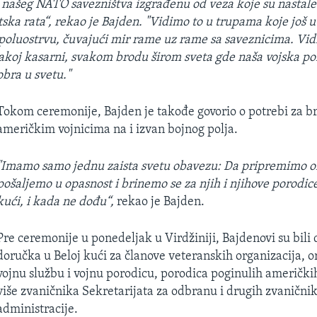
našeg NATO savezništva izgrađenu od veza koje su nastal
ska rata“, rekao je Bajden. "Vidimo to u trupama koje još u
oluostrvu, čuvajući mir rame uz rame sa saveznicima. Vid
vakoj kasarni, svakom brodu širom sveta gde naša vojska pon
dobra u svetu."
Tokom ceremonije, Bajden je takođe govorio o potrebi za b
američkim vojnicima na i izvan bojnog polja.
"Imamo samo jednu zaista svetu obavezu: Da pripremimo o
pošaljemo u opasnost i brinemo se za njih i njihove porodic
kući, i kada ne dođu“,
rekao je Bajden.
Pre ceremonije u ponedeljak u Virdžiniji, Bajdenovi su bili
doručka u Beloj kući za članove veteranskih organizacija, o
vojnu službu i vojnu porodicu, porodica poginulih američkih
više zvaničnika Sekretarijata za odbranu i drugih zvanični
administracije.