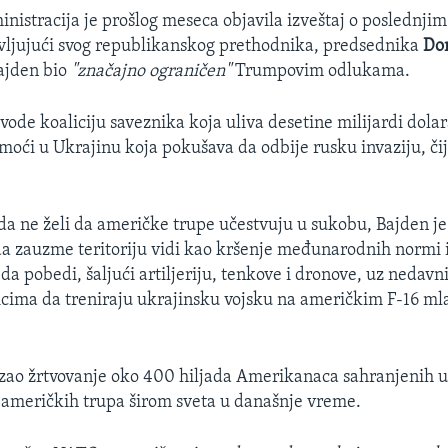
nistracija je prošlog meseca objavila izveštaj o poslednji
ljujući svog republikanskog prethodnika, predsednika
Don
Bajden bio
"značajno ograničen"
Trumpovim odlukama.
ode koaliciju saveznika koja uliva desetine milijardi dolar
ći u Ukrajinu koja pokušava da odbije rusku invaziju, čiji
da ne želi da američke trupe učestvuju u sukobu, Bajden je
a zauzme teritoriju vidi kao kršenje međunarodnih normi 
a pobedi, šaljući artiljeriju, tenkove i dronove, uz nedavn
icima da treniraju ukrajinsku vojsku na američkim F-16 m
zao žrtvovanje oko 400 hiljada Amerikanaca sahranjenih u
američkih trupa širom sveta u današnje vreme.