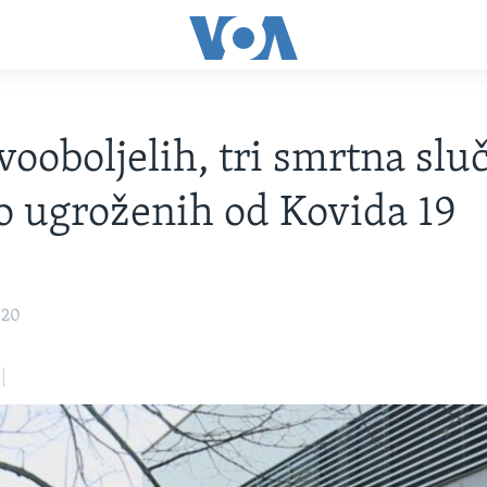
vooboljelih, tri smrtna sluč
o ugroženih od Kovida 19
020