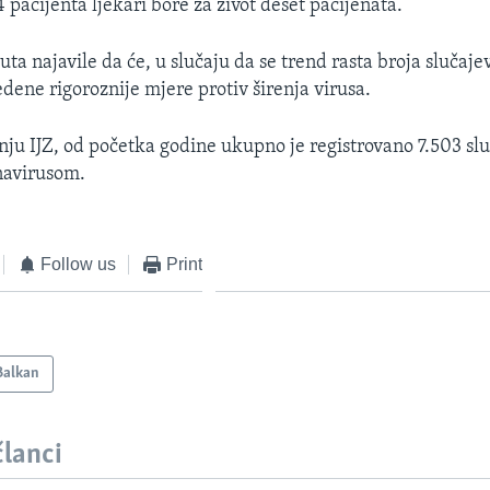
44 pacijenta ljekari bore za život deset pacijenata.
puta najavile da će, u slučaju da se trend rasta broja slučaje
edene rigoroznije mjere protiv širenja virusa.
ju IJZ, od početka godine ukupno je registrovano 7.503 sl
navirusom.
Follow us
Print
Balkan
članci