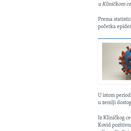
u Kliničkom ce
Prema statisti
početka epidem
U istom period
u zemlji dosto
Iz Kliničkog ce
Kovid pozitivn