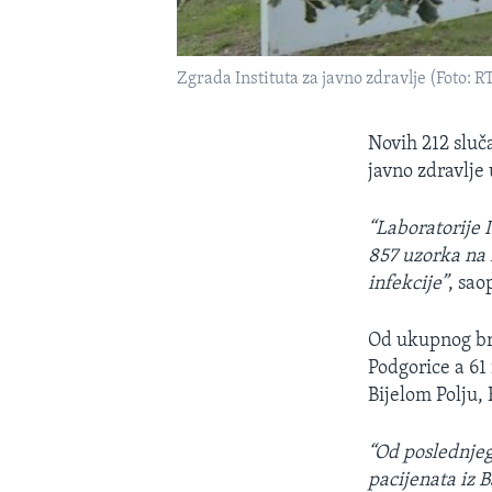
Zgrada Instituta za javno zdravlje (Foto: 
Novih 212 sluča
javno zdravlje
“Laboratorije I
857 uzorka na 
infekcije”
, sao
Od ukupnog bro
Podgorice a 61 
Bijelom Polju, 
“Od poslednjeg
pacijenata iz B