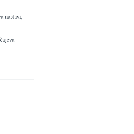
va nastavi,
učajeva