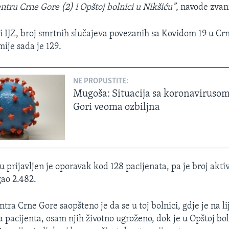
ntru Crne Gore (2) i Opštoj bolnici u Nikšiću”
, navode zvan
ci IJZ, broj smrtnih slučajeva povezanih sa Kovidom 19 u Cr
ije sada je 129.
NE PROPUSTITE:
Mugoša: Situacija sa koronavirusom
Gori veoma ozbiljna
u prijavljen je oporavak kod 128 pacijenata, pa je broj akti
gao 2.482.
ntra Crne Gore saopšteno je da se u toj bolnici, gdje je na l
a pacijenta, osam njih životno ugroženo, dok je u Opštoj bo