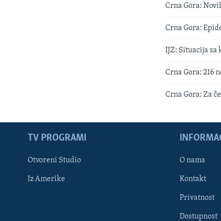
Crna Gora: Novih
Crna Gora: Epidem
IJZ: Situacija s
Crna Gora: 216 n
Crna Gora: Za če
TV PROGRAMI
INFORMAC
Otvoreni Studio
O nama
Iz Amerike
Kontakt
Privatnost
Dostupnost