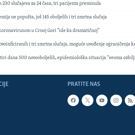
 230 slučajeva za 24 časa, tri pacijenta preminula
ija ne popušta, još 145 oboljelih i tri smrtna slučaja
a koronavirusom u Crnoj Gori “ide ka dramatičnoj”
ovoinficiranih i tri smrtna slučaja, moguće uvođenje ograničenja k
tiri dana 500 novooboljelih, epidemiološka situacija “veoma ozbilj
IJE
PRATITE NAS