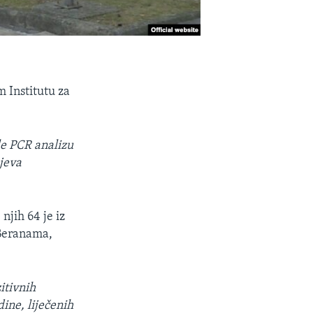
m Institutu za
ile PCR analizu
ajeva
njih 64 je iz
u Beranama,
itivnih
dine, liječenih