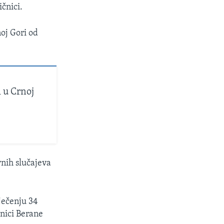
ičnici.
noj Gori od
 u Crnoj
vnih slučajeva
iječenju 34
lnici Berane