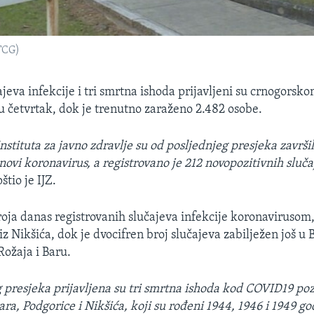
RTCG)
jeva infekcije i tri smrtna ishoda prijavljeni su crnogorsko
 u četvrtak, dok je trenutno zaraženo 2.482 osobe.
nstituta za javno zdravlje su od posljednjeg presjeka završ
novi koronavirus, a registrovano je 212 novopozitivnih sluč
pštio je IJZ.
ja danas registrovanih slučajeva infekcije koronavirusom, 
iz Nikšića, dok je dvocifren broj slučajeva zabilježen još 
Rožaja i Baru.
 presjeka prijavljena su tri smrtna ishoda kod COVID19 poz
ara, Podgorice i Nikšića, koji su rođeni 1944, 1946 i 1949 go