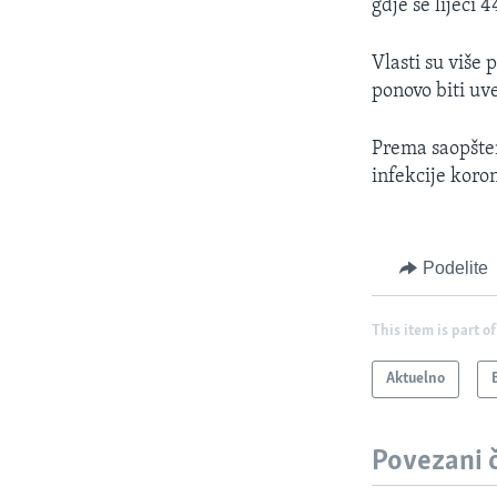
gdje se liječi 
Vlasti su više 
ponovo biti uv
Prema saopšten
infekcije koro
Podelite
This item is part of
Aktuelno
Povezani 