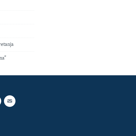
retanja
na”