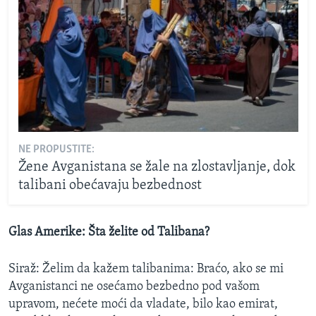
NE PROPUSTITE:
Žene Avganistana se žale na zlostavljanje, dok
talibani obećavaju bezbednost
Glas Amerike: Šta želite od Talibana?
Siraž: Želim da kažem talibanima: Braćo, ako se mi
Avganistanci ne osećamo bezbedno pod vašom
upravom, nećete moći da vladate, bilo kao emirat,