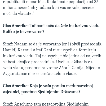
republika ili monarhija. Kada imate populaciju od 35
miliona nesrećnih građana koji vas ne vole, nećete
moći da vladate."
Glas Amerike: Talibani kažu da žele inkluzivnu vladu.
Koliko je to verovatno?
Siraž:
Nadam se da je verovatno jer i (bivši predsednik
Hamid) Karzai i Ašraf Gani nisu uspeli da formiraju
inkluzivnu vladu. Taj neuspeh je bio jedna od najvećih
slabosti dvojice predsednika. Uveli su džihadiste u
svoju vladu, posebno za vreme Ašrafa Ganija. Nijedan
Avganistanac nije se osećao delom vlade.
Glas Amerike: Koja je vaša poruka međunarodnoj
zajednici, posebno Sjedinjenim Državama?
Siraž: Apsolutno sam nezadovoljna Sjedinjenim