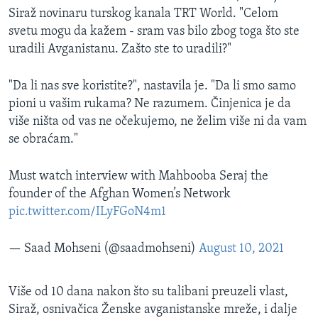
Siraž novinaru turskog kanala TRT World. "Celom
svetu mogu da kažem - sram vas bilo zbog toga što ste
uradili Avganistanu. Zašto ste to uradili?"
"Da li nas sve koristite?", nastavila je. "Da li smo samo
pioni u vašim rukama? Ne razumem. Činjenica je da
više ništa od vas ne očekujemo, ne želim više ni da vam
se obraćam."
Must watch interview with Mahbooba Seraj the
founder of the Afghan Women’s Network
pic.twitter.com/ILyFGoN4m1
— Saad Mohseni (@saadmohseni)
August 10, 2021
Više od 10 dana nakon što su talibani preuzeli vlast,
Siraž, osnivačica Ženske avganistanske mreže, i dalje