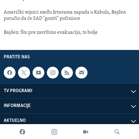
Američki vojnici među žrtavama napada u Kabulu, Bajden
poručio da će SAD "goniti" počinioce
Bajden: Što pre završimo evakuaciju, to bolje
PRATITE NAS
TV PROGRAMI
INFORMACIJE
AKTUELNO