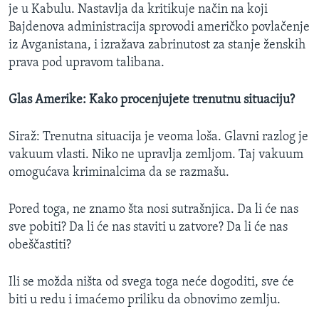
je u Kabulu. Nastavlja da kritikuje način na koji
Bajdenova administracija sprovodi američko povlačenje
iz Avganistana, i izražava zabrinutost za stanje ženskih
prava pod upravom talibana.
Glas Amerike: Kako procenjujete trenutnu situaciju?
Siraž: Trenutna situacija je veoma loša. Glavni razlog je
vakuum vlasti. Niko ne upravlja zemljom. Taj vakuum
omogućava kriminalcima da se razmašu.
Pored toga, ne znamo šta nosi sutrašnjica. Da li će nas
sve pobiti? Da li će nas staviti u zatvore? Da li će nas
obeščastiti?
Ili se možda ništa od svega toga neće dogoditi, sve će
biti u redu i imaćemo priliku da obnovimo zemlju.