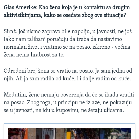
Glas Amerike: Kao žena koja je u kontaktu sa drugim
aktivistkinjama, kako se osećate zbog ove situacije?
Siraž. Još nismo zapravo bile napolju, u javnosti, ne još.
Iako nam talibani poručuju da treba da nastavimo
normalan život i vratimo se na posao, iskreno - većina
žena nema hrabrost za to.
Određeni broj žena se vratio na posao. Ja sam jedna od
njih. Ali ja sam radila od kuće, i i dalje radim od kuće.
Međutim, žene nemaju poverenja da će se ikada vratiti
na posao. Zbog toga, u principu ne izlaze, ne pokazuju
se u javnosti, ne idu u kupovinu, ne šetaju ulicama.