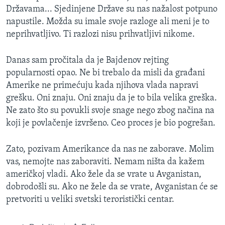
Državama... Sjedinjene Države su nas nažalost potpuno
napustile. Možda su imale svoje razloge ali meni je to
neprihvatljivo. Ti razlozi nisu prihvatljivi nikome.
Danas sam pročitala da je Bajdenov rejting
popularnosti opao. Ne bi trebalo da misli da građani
Amerike ne primećuju kada njihova vlada napravi
grešku. Oni znaju. Oni znaju da je to bila velika greška.
Ne zato što su povukli svoje snage nego zbog načina na
koji je povlačenje izvršeno. Ceo proces je bio pogrešan.
Zato, pozivam Amerikance da nas ne zaborave. Molim
vas, nemojte nas zaboraviti. Nemam ništa da kažem
američkoj vladi. Ako žele da se vrate u Avganistan,
dobrodošli su. Ako ne žele da se vrate, Avganistan će se
pretvoriti u veliki svetski teroristički centar.