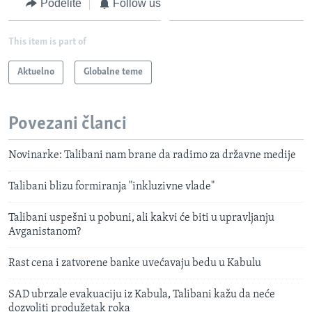
Podelite
Follow us
This item is part of
Aktuelno
Globalne teme
Povezani članci
Novinarke: Talibani nam brane da radimo za državne medije
Talibani blizu formiranja "inkluzivne vlade"
Talibani uspešni u pobuni, ali kakvi će biti u upravljanju
Avganistanom?
Rast cena i zatvorene banke uvećavaju bedu u Kabulu
SAD ubrzale evakuaciju iz Kabula, Talibani kažu da neće
dozvoliti produžetak roka