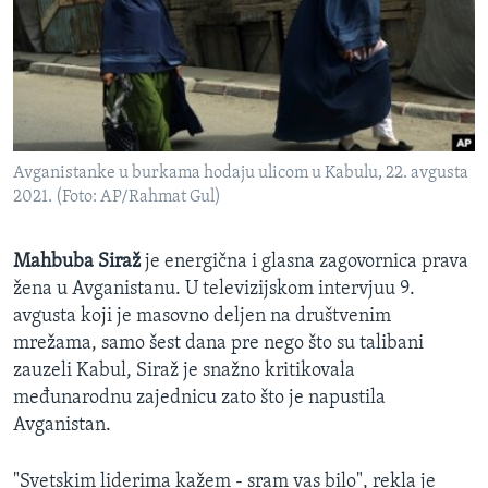
SPORT
INTERVJU
Avganistanke u burkama hodaju ulicom u Kabulu, 22. avgusta
2021. (Foto: AP/Rahmat Gul)
Mahbuba Siraž
je energična i glasna zagovornica prava
žena u Avganistanu. U televizijskom intervjuu 9.
avgusta koji je masovno deljen na društvenim
mrežama, samo šest dana pre nego što su talibani
zauzeli Kabul, Siraž je snažno kritikovala
međunarodnu zajednicu zato što je napustila
Avganistan.
"Svetskim liderima kažem - sram vas bilo", rekla je