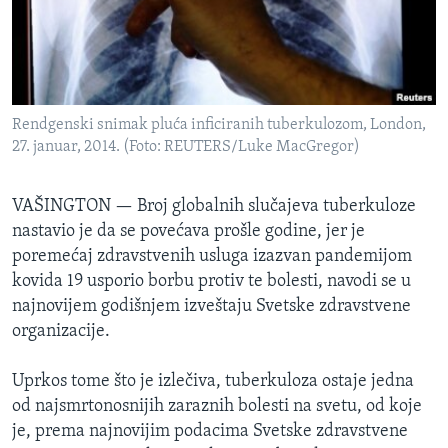
SPORT
INTERVJU
Rendgenski snimak pluća inficiranih tuberkulozom, London,
27. januar, 2014. (Foto: REUTERS/Luke MacGregor)
VAŠINGTON —
Broj globalnih slučajeva tuberkuloze
nastavio je da se povećava prošle godine, jer je
poremećaj zdravstvenih usluga izazvan pandemijom
kovida 19 usporio borbu protiv te bolesti, navodi se u
najnovijem godišnjem izveštaju Svetske zdravstvene
organizacije.
Uprkos tome što je izlečiva, tuberkuloza ostaje jedna
od najsmrtonosnijih zaraznih bolesti na svetu, od koje
je, prema najnovijim podacima Svetske zdravstvene