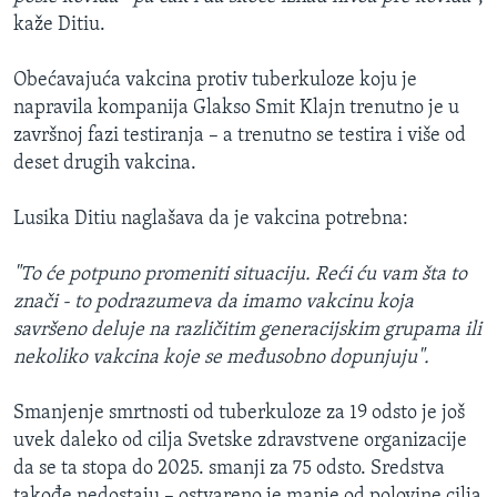
kaže Ditiu.
Obećavajuća vakcina protiv tuberkuloze koju je
napravila kompanija Glakso Smit Klajn trenutno je u
završnoj fazi testiranja – a trenutno se testira i više od
deset drugih vakcina.
Lusika Ditiu naglašava da je vakcina potrebna:
"To će potpuno promeniti situaciju. Reći ću vam šta to
znači - to podrazumeva da imamo vakcinu koja
savršeno deluje na različitim generacijskim grupama ili
nekoliko vakcina koje se međusobno dopunjuju".
Smanjenje smrtnosti od tuberkuloze za 19 odsto je još
uvek daleko od cilja Svetske zdravstvene organizacije
da se ta stopa do 2025. smanji za 75 odsto. Sredstva
takođe nedostaju – ostvareno je manje od polovine cilja