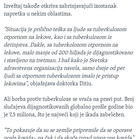
Izveštaj takođe otkriva zabrinjavajući izostanak
napretka u nekim oblastima.
“Situacija je prilično teška za ljude sa tuberkulozom
otpornom na lekove, kao i sa tuberkulozom iz
detinjstva. Dakle, sa tuberkolozom otpornom na
lekove, malo manje od 200 hiljada je dijagnostikovano
i stavljeno na tretman. I baš kako je Svetska
zdravstvena organizacija navela, samo dvoje od pet
ljudi sa otpornom tuberkulozom imalo je pristup
lekovima"
, objašnjava doktorka Ditiu.
Ali borba protiv tuberkuloze se vraća na pravi put. Broj
slučajeva dijagnostikovanih globalno prošle godine bio
je 7,5 miliona, što je najveći koji je ikada zabeležen.
“To pokazuje da su se zemlje pripremile da se oporave
posle kovida– pa čak i da skoče iznad nivoa pre kovida"
,