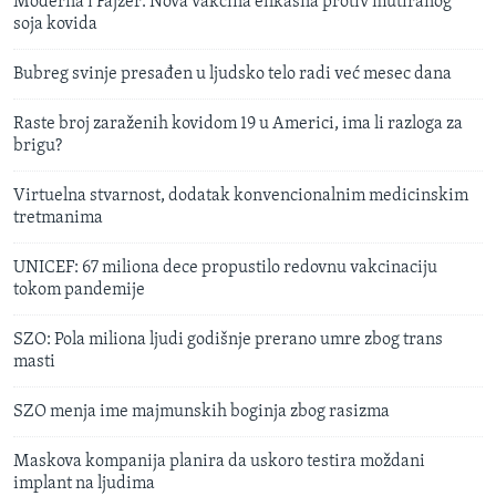
Moderna i Fajzer: Nova vakcina efikasna protiv mutiranog
soja kovida
Bubreg svinje presađen u ljudsko telo radi već mesec dana
Raste broj zaraženih kovidom 19 u Americi, ima li razloga za
brigu?
Virtuelna stvarnost, dodatak konvencionalnim medicinskim
tretmanima
UNICEF: 67 miliona dece propustilo redovnu vakcinaciju
tokom pandemije
SZO: Pola miliona ljudi godišnje prerano umre zbog trans
masti
SZO menja ime majmunskih boginja zbog rasizma
Maskova kompanija planira da uskoro testira moždani
implant na ljudima