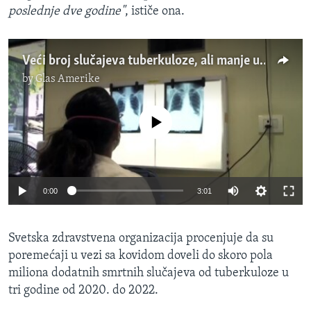
poslednje dve godine"
, ističe ona.
Veći broj slučajeva tuberkuloze, ali manje umrlih
by
Glas Amerike
No media source currently available
0:00
3:01
Svetska zdravstvena organizacija procenjuje da su
poremećaji u vezi sa kovidom doveli do skoro pola
miliona dodatnih smrtnih slučajeva od tuberkuloze u
tri godine od 2020. do 2022.