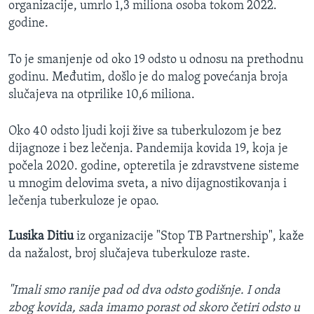
organizacije, umrlo 1,3 miliona osoba tokom 2022.
godine.
To je smanjenje od oko 19 odsto u odnosu na prethodnu
godinu. Međutim, došlo je do malog povećanja broja
slučajeva na otprilike 10,6 miliona.
Oko 40 odsto ljudi koji žive sa tuberkulozom je bez
dijagnoze i bez lečenja. Pandemija kovida 19, koja je
počela 2020. godine, opteretila je zdravstvene sisteme
u mnogim delovima sveta, a nivo dijagnostikovanja i
lečenja tuberkuloze je opao.
Lusika Ditiu
iz organizacije "Stop TB Partnership", kaže
da nažalost, broj slučajeva tuberkuloze raste.
"Imali smo ranije pad od dva odsto godišnje. I onda
zbog kovida, sada imamo porast od skoro četiri odsto u