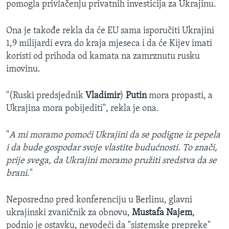
pomogla privlačenju privatnih investicija za Ukrajinu.
Ona je takođe rekla da će EU sama isporučiti Ukrajini
1,9 milijardi evra do kraja mjeseca i da će Kijev imati
koristi od prihoda od kamata na zamrznutu rusku
imovinu.
"(Ruski predsjednik
Vladimir
)
Putin
mora propasti, a
Ukrajina mora pobijediti", rekla je ona.
"
A mi moramo pomoći Ukrajini da se podigne iz pepela
i da bude gospodar svoje vlastite budućnosti. To znači,
prije svega, da Ukrajini moramo pružiti sredstva da se
brani
."
Neposredno pred konferenciju u Berlinu, glavni
ukrajinski zvaničnik za obnovu,
Mustafa Najem
,
podnio je ostavku, nevodeći da "sistemske prepreke"