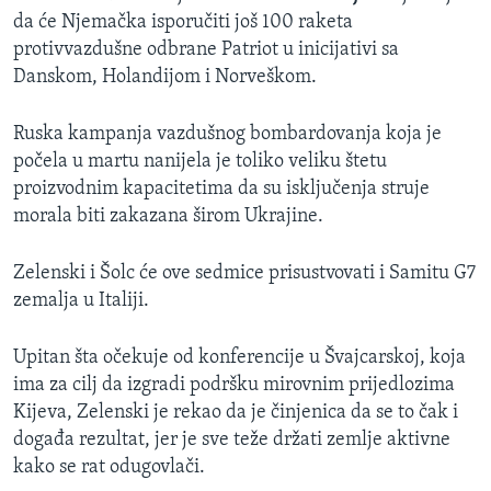
da će Njemačka isporučiti još 100 raketa
protivvazdušne odbrane Patriot u inicijativi sa
Danskom, Holandijom i Norveškom.
Ruska kampanja vazdušnog bombardovanja koja je
počela u martu nanijela je toliko veliku štetu
proizvodnim kapacitetima da su isključenja struje
morala biti zakazana širom Ukrajine.
Zelenski i Šolc će ove sedmice prisustvovati i Samitu G7
zemalja u Italiji.
Upitan šta očekuje od konferencije u Švajcarskoj, koja
ima za cilj da izgradi podršku mirovnim prijedlozima
Kijeva, Zelenski je rekao da je činjenica da se to čak i
događa rezultat, jer je sve teže držati zemlje aktivne
kako se rat odugovlači.