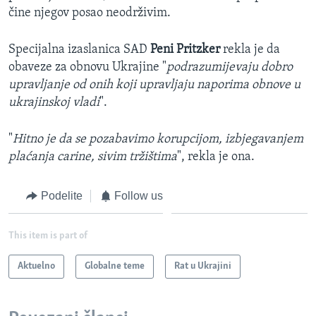
čine njegov posao neodrživim.
Specijalna izaslanica SAD
Peni Pritzker
rekla je da
obaveze za obnovu Ukrajine "
podrazumijevaju dobro
upravljanje od onih koji upravljaju naporima obnove u
ukrajinskoj vladi
".
"
Hitno je da se pozabavimo korupcijom, izbjegavanjem
plaćanja carine, sivim tržištima
", rekla je ona.
Podelite
Follow us
This item is part of
Aktuelno
Globalne teme
Rat u Ukrajini