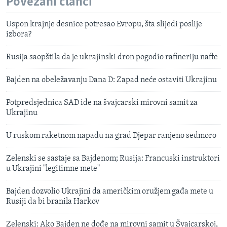
Povezani članci
Uspon krajnje desnice potresao Evropu, šta slijedi poslije
izbora?
Rusija saopštila da je ukrajinski dron pogodio rafineriju nafte
Bajden na obeležavanju Dana D: Zapad neće ostaviti Ukrajinu
Potpredsjednica SAD ide na švajcarski mirovni samit za
Ukrajinu
U ruskom raketnom napadu na grad Djepar ranjeno sedmoro
Zelenski se sastaje sa Bajdenom; Rusija: Francuski instruktori
u Ukrajini "legitimne mete"
Bajden dozvolio Ukrajini da američkim oružjem gađa mete u
Rusiji da bi branila Harkov
Zelenski: Ako Bajden ne dođe na mirovni samit u Švajcarskoj,