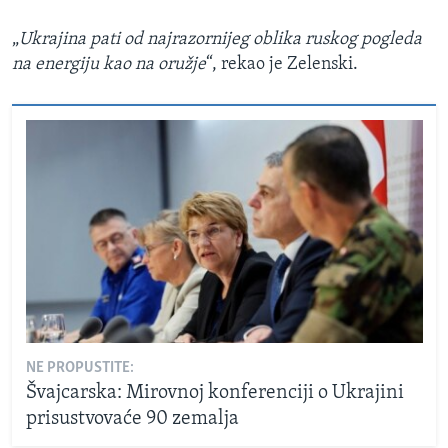
„
Ukrajina pati od najrazornijeg oblika ruskog pogleda
na energiju kao na oružje
“, rekao je Zelenski.
NE PROPUSTITE:
Švajcarska: Mirovnoj konferenciji o Ukrajini
prisustvovaće 90 zemalja