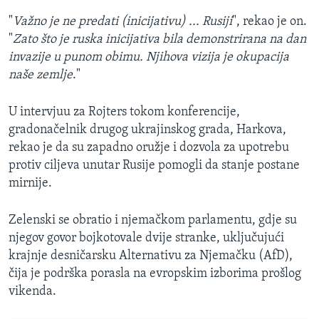
"
Važno je ne predati (inicijativu) ... Rusiji
", rekao je on.
"
Zato što je ruska inicijativa bila demonstrirana na dan
invazije u punom obimu. Njihova vizija je okupacija
naše zemlje
."
U intervjuu za Rojters tokom konferencije,
gradonačelnik drugog ukrajinskog grada, Harkova,
rekao je da su zapadno oružje i dozvola za upotrebu
protiv ciljeva unutar Rusije pomogli da stanje postane
mirnije.
Zelenski se obratio i njemačkom parlamentu, gdje su
njegov govor bojkotovale dvije stranke, uključujući
krajnje desničarsku Alternativu za Njemačku (AfD),
čija je podrška porasla na evropskim izborima prošlog
vikenda.