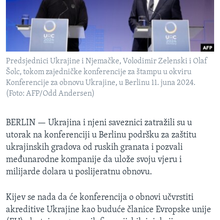
SPORT
INTERVJU
Predsjednici Ukrajine i Njemačke, Volodimir Zelenski i Olaf
Šolc, tokom zajedničke konferencije za štampu u okviru
Konferencije za obnovu Ukrajine, u Berlinu 11. juna 2024.
(Foto: AFP/Odd Andersen)
BERLIN —
Ukrajina i njeni saveznici zatražili su u
utorak na konferenciji u Berlinu podršku za zaštitu
ukrajinskih gradova od ruskih granata i pozvali
međunarodne kompanije da ulože svoju vjeru i
milijarde dolara u poslijeratnu obnovu.
Kijev se nada da će konferencija o obnovi učvrstiti
akreditive Ukrajine kao buduće članice Evropske unije