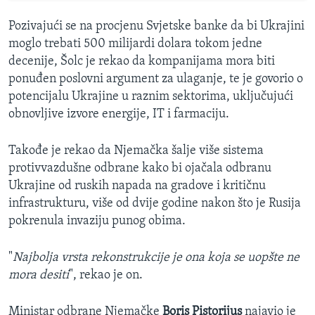
Pozivajući se na procjenu Svjetske banke da bi Ukrajini
moglo trebati 500 milijardi dolara tokom jedne
decenije, Šolc je rekao da kompanijama mora biti
ponuđen poslovni argument za ulaganje, te je govorio o
potencijalu Ukrajine u raznim sektorima, uključujući
obnovljive izvore energije, IT i farmaciju.
Takođe je rekao da Njemačka šalje više sistema
protivvazdušne odbrane kako bi ojačala odbranu
Ukrajine od ruskih napada na gradove i kritičnu
infrastrukturu, više od dvije godine nakon što je Rusija
pokrenula invaziju punog obima.
"
Najbolja vrsta rekonstrukcije je ona koja se uopšte ne
mora desiti
", rekao je on.
Ministar odbrane Njemačke
Boris Pistorijus
najavio je