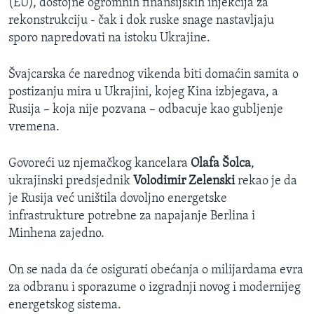
(EU), dostojne ogromnih finansijskih injekcija za
rekonstrukciju - čak i dok ruske snage nastavljaju
sporo napredovati na istoku Ukrajine.
Švajcarska će narednog vikenda biti domaćin samita o
postizanju mira u Ukrajini, kojeg Kina izbjegava, a
Rusija – koja nije pozvana – odbacuje kao gubljenje
vremena.
Govoreći uz njemačkog kancelara
Olafa Šolca
,
ukrajinski predsjednik
Volodimir Zelenski
rekao je da
je Rusija već uništila dovoljno energetske
infrastrukture potrebne za napajanje Berlina i
Minhena zajedno.
On se nada da će osigurati obećanja o milijardama evra
za odbranu i sporazume o izgradnji novog i modernijeg
energetskog sistema.