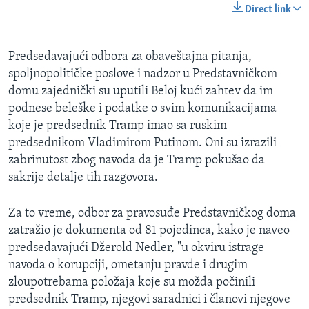
Direct link
Predsedavajući odbora za obaveštajna pitanja,
spoljnopolitičke poslove i nadzor u Predstavničkom
domu zajednički su uputili Beloj kući zahtev da im
podnese beleške i podatke o svim komunikacijama
koje je predsednik Tramp imao sa ruskim
predsednikom Vladimirom Putinom. Oni su izrazili
zabrinutost zbog navoda da je Tramp pokušao da
sakrije detalje tih razgovora.
Za to vreme, odbor za pravosuđe Predstavničkog doma
zatražio je dokumenta od 81 pojedinca, kako je naveo
predsedavajući Džerold Nedler, "u okviru istrage
navoda o korupciji, ometanju pravde i drugim
zloupotrebama položaja koje su možda počinili
predsednik Tramp, njegovi saradnici i članovi njegove