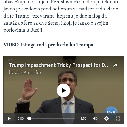
obaveštajna pitanja u Predstavničkom domju i Senatu.
Javno je svedočio pred odborom za nadzor rada vlade
da je Tramp "prevarant" koji mu je dao nalog da
zataška afere sa dve žene, i koji je lagao o svojim
poslovima u Rusiji.
VIDEO: Istraga rada predsednika Trampa
Trump Impeachment Tricky Prospect for Democrats
by
Glas Amerike
No media source currently available
0:00
2:50