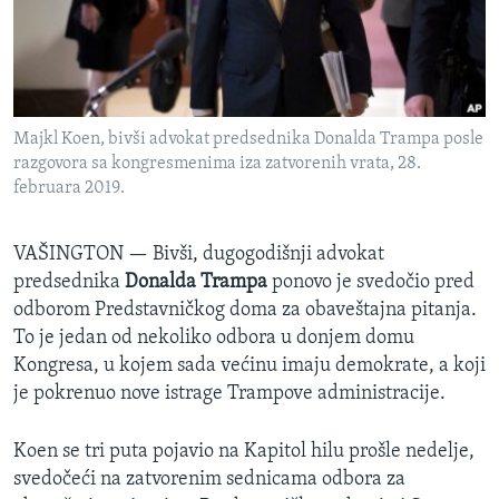
SPORT
INTERVJU
Majkl Koen, bivši advokat predsednika Donalda Trampa posle
razgovora sa kongresmenima iza zatvorenih vrata, 28.
februara 2019.
VAŠINGTON —
Bivši, dugogodišnji advokat
predsednika
Donalda Trampa
ponovo je svedočio pred
odborom Predstavničkog doma za obaveštajna pitanja.
To je jedan od nekoliko odbora u donjem domu
Kongresa, u kojem sada većinu imaju demokrate, a koji
je pokrenuo nove istrage Trampove administracije.
Koen se tri puta pojavio na Kapitol hilu prošle nedelje,
svedočeći na zatvorenim sednicama odbora za