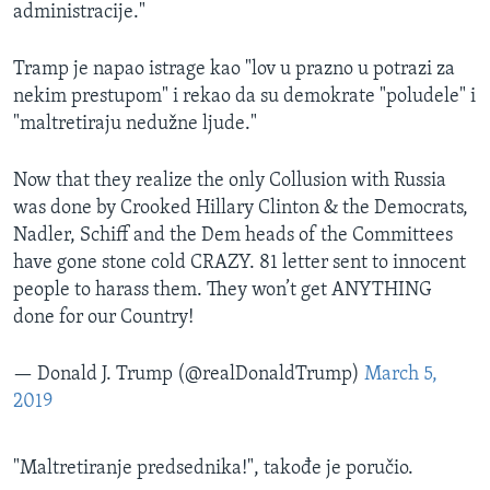
administracije."
Tramp je napao istrage kao "lov u prazno u potrazi za
nekim prestupom" i rekao da su demokrate "poludele" i
"maltretiraju nedužne ljude."
Now that they realize the only Collusion with Russia
was done by Crooked Hillary Clinton & the Democrats,
Nadler, Schiff and the Dem heads of the Committees
have gone stone cold CRAZY. 81 letter sent to innocent
people to harass them. They won’t get ANYTHING
done for our Country!
— Donald J. Trump (@realDonaldTrump)
March 5,
2019
"Maltretiranje predsednika!", takođe je poručio.