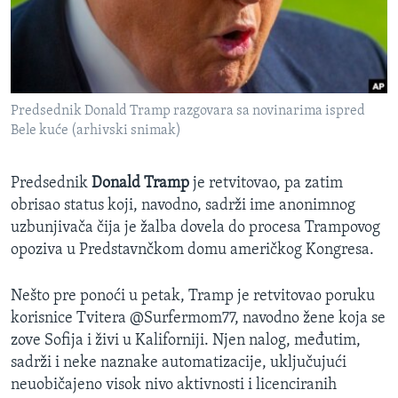
SPORT
INTERVJU
Predsednik Donald Tramp razgovara sa novinarima ispred
Bele kuće (arhivski snimak)
Predsednik
Donald Tramp
je retvitovao, pa zatim
obrisao status koji, navodno, sadrži ime anonimnog
uzbunjivača čija je žalba dovela do procesa Trampovog
opoziva u Predstavnčkom domu američkog Kongresa.
Nešto pre ponoći u petak, Tramp je retvitovao poruku
korisnice Tvitera @Surfermom77, navodno žene koja se
zove Sofija i živi u Kaliforniji. Njen nalog, međutim,
sadrži i neke naznake automatizacije, uključujući
neuobičajeno visok nivo aktivnosti i licenciranih