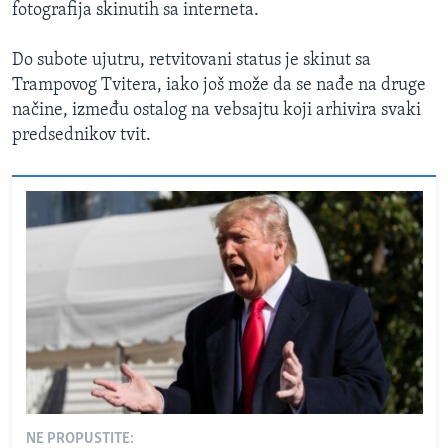
fotografija skinutih sa interneta.
Do subote ujutru, retvitovani status je skinut sa
Trampovog Tvitera, iako još može da se nađe na druge
načine, između ostalog na vebsajtu koji arhivira svaki
predsednikov tvit.
NE PROPUSTITE: