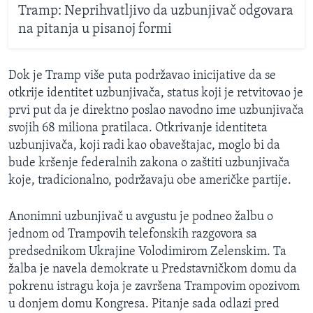
Tramp: Neprihvatljivo da uzbunjivač odgovara
na pitanja u pisanoj formi
Dok je Tramp više puta podržavao inicijative da se
otkrije identitet uzbunjivača, status koji je retvitovao je
prvi put da je direktno poslao navodno ime uzbunjivača
svojih 68 miliona pratilaca. Otkrivanje identiteta
uzbunjivača, koji radi kao obaveštajac, moglo bi da
bude kršenje federalnih zakona o zaštiti uzbunjivača
koje, tradicionalno, podržavaju obe američke partije.
Anonimni uzbunjivač u avgustu je podneo žalbu o
jednom od Trampovih telefonskih razgovora sa
predsednikom Ukrajine Volodimirom Zelenskim. Ta
žalba je navela demokrate u Predstavničkom domu da
pokrenu istragu koja je završena Trampovim opozivom
u donjem domu Kongresa. Pitanje sada odlazi pred