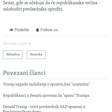
Senat, gde se očekuje da će republikanska većina
osloboditi predsednika optužbi.
Podelite
Follow us
This item is part of
Aktuelno
Amerika
Povezani članci
Tramp napada saslušanja o opozivu kao "sramotna"
Republikanci u Senatu spremni da "spasu" Trampa
Donald Tramp - treći predsednik SAD opozvan u
Predstavničkom domu