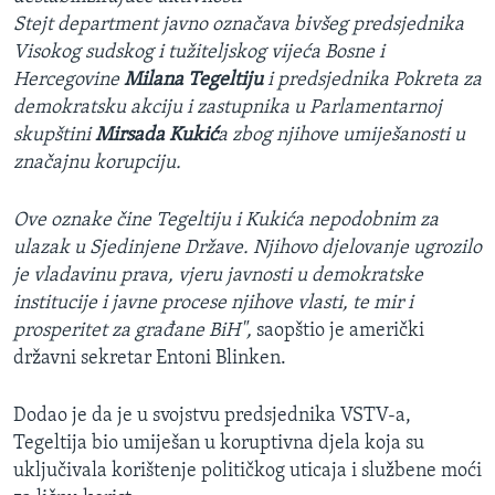
Stejt department javno označava bivšeg predsjednika
Visokog sudskog i tužiteljskog vijeća Bosne i
Hercegovine
Milana Tegeltiju
i predsjednika Pokreta za
demokratsku akciju i zastupnika u Parlamentarnoj
skupštini
Mirsada Kukić
a zbog njihove umiješanosti u
značajnu korupciju.
Ove oznake čine Tegeltiju i Kukića nepodobnim za
ulazak u Sjedinjene Države. Njihovo djelovanje ugrozilo
je vladavinu prava, vjeru javnosti u demokratske
institucije i javne procese njihove vlasti, te mir i
prosperitet za građane BiH",
saopštio je američki
državni sekretar Entoni Blinken.
Dodao je da je ​u svojstvu predsjednika VSTV-a,
Tegeltija bio umiješan u koruptivna djela koja su
uključivala korištenje političkog uticaja i službene moći