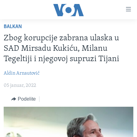
Linkovi
Idi
na
BALKAN
glavni
NASLOVNA
sadržaj
Zbog korupcije zabrana ulaska u
RUBRIKE
Idi
SAD Mirsadu Kukiću, Milanu
na
TV PROGRAM
AMERIKA
Tegeltiji i njegovoj supruzi Tijani
glavnu
BALKAN
OTVORENI STUDIO
navigaciju
Learning English
Aldin Arnautović
Idi
GLOBALNE TEME
IZ AMERIKE
na
05 januar, 2022
PRATITE NAS
EKONOMIJA
pretragu
Podelite
NAUKA I TEHNOLOGIJA
MEDICINA
Jezici
KULTURA
DRUŠTVO