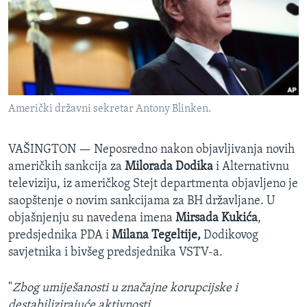
SPORT
INTERVJU
Američki državni sekretar Antony Blinken.
VAŠINGTON —
Neposredno nakon objavljivanja novih
američkih sankcija za
Milorada Dodika
i Alternativnu
televiziju, iz američkog Stejt departmenta objavljeno je
saopštenje o novim sankcijama za BH državljane. U
objašnjenju su navedena imena
Mirsada Kukića
,
predsjednika PDA i
Milana Tegeltije,
Dodikovog
savjetnika i bivšeg predsjednika VSTV-a.
"
Zbog umiješanosti u značajne korupcijske i
destabilizirajuće aktivnosti