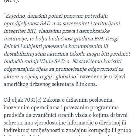
(ATV).
"
Zajedno, današnji potezi ponovno potvrđuju
opredijeljenost SAD-a za suverenitet i teritorijalni
integritet BiH, vladavinu prava i demokratske
institucije, te bolju budućnost građana BiH. Drugi
čelnici i subjekti povezani s korumpiranim ili
destabilizirajućim akterima takođe mogu biti predmet
budućih radnji Vlade SAD-a. Nastavićemo koristiti
odgovarajuća tijela za promovisanje odgovornosti za
aktere u cijeloj regiji i globalno.
" navedeno je u izjavi
američkog državnog sekretara Blinkena.
Odjeljak 7031(c) Zakona o državnim poslovima,
inozemnim operacijama i povezanim programima
predviđa da zvaničnici stranih vlada o kojima državni
sekretar ima vjerodostojne informacije o direktnoj ili
indirektnoj umiješanosti u značajnu korupciju ili grubo