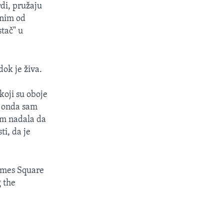
di, pružaju
dnim od
tač" u
ok je živa.
koji su oboje
 I onda sam
sam nadala da
ti, da je
Times Square
g the