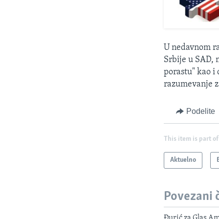
U nedavnom ra
Srbije u SAD, 
porastu" kao i
razumevanje za
Podelite
This item is part of
Aktuelno
Povezani 
Đurić za Glas Am