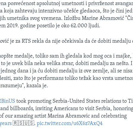
na posvećenost apsolutnoj umetnosti i privrženost avangar
va koja zahtevaju intenzivno učešće gledaoca, što je čini je
ijih umetnika svog vremena. Izložbu Marine Abramović "Čis
m 2019. godine posetilo je oko 62.000 ljudi.
ić je za RTS rekla da nije očekivala da će dobiti medalju d
 uopšte medalje, toliko sam ih gledala kod mog oca i majke, 
 i to je uvek bila neka velika stvar, dobiti medalju za nešto.
jednog dana i ja ću dobiti medalju iz ove zemlje, ali se ni
desiti, zato što je performans toliko težak kao vrsta umetnos
 razumeju", kazala je.
BinUS
took promoting Serbia-United States relations to 
 and billboards, inviting Americans to visit Serbia, honorin
f our amazing artist Marina Abramovic and celebrating
years
🇷🇸🇺🇸.
pic.twitter.com/u6X6z7AxQ4