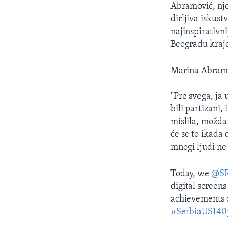
Abramović, nje
dirljiva iskust
najinspirativn
Beogradu kraje
Marina Abramov
"Pre svega, ja
bili partizani,
mislila, možda 
će se to ikada 
mnogi ljudi ne
Today, we
@SR
digital screens
achievements o
#SerbiaUS140