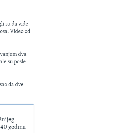
li su da vide
osa. Video od
sivanjem dva
ale su posle
isao da dve
žnijeg
140 godina