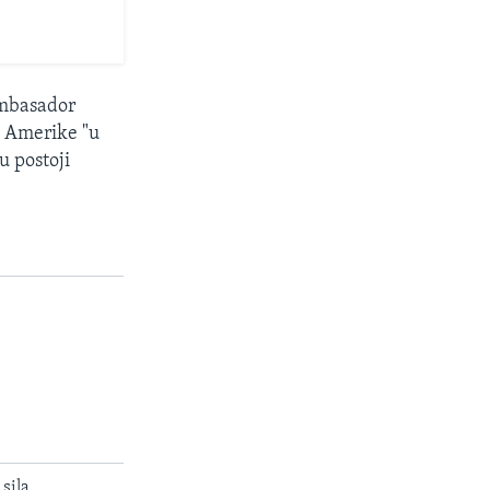
ambasador
i Amerike "u
u postoji
sila