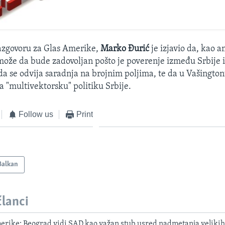
zgovoru za Glas Amerike,
Marko Đurić
je izjavio da, kao 
može da bude zadovoljan pošto je poverenje između Srbije 
 da se odvija saradnja na brojnim poljima, te da u Vašington
 "multivektorsku" politiku Srbije.
Follow us
Print
Balkan
članci
erike: Beograd vidi SAD kao važan stub usred nadmetanja velikih 