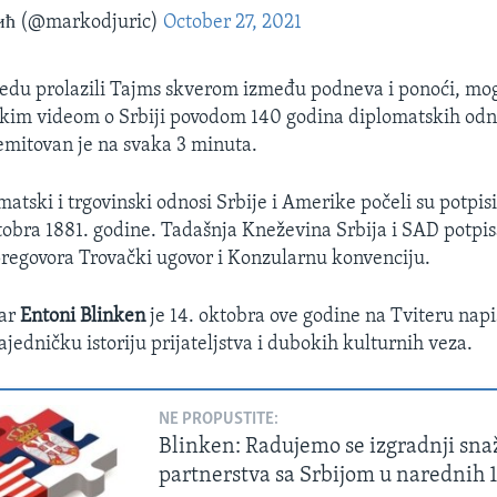
ћ (@markodjuric)
October 27, 2021
sredu prolazili Tajms skverom između podneva i ponoći, mog
tkim videom o Srbiji povodom 140 godina diplomatskih odn
emitovan je na svaka 3 minuta.
matski i trgovinski odnosi Srbije i Amerike počeli su potpi
tobra 1881. godine. Tadašnja Kneževina Srbija i SAD potpis
pregovora Trovački ugovor i Konzularnu konvenciju.
tar
Entoni Blinken
je 14. oktobra ove godine ​na Tviteru nap
jedničku istoriju prijateljstva i dubokih kulturnih veza.
NE PROPUSTITE:
Blinken: Radujemo se izgradnji sna
partnerstva sa Srbijom u narednih 