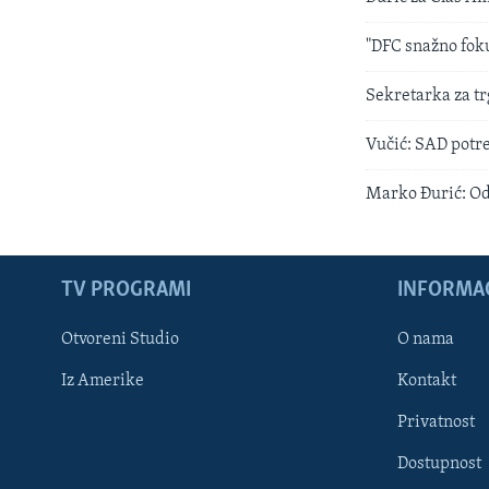
"DFC snažno fok
Sekretarka za t
Vučić: SAD potre
Marko Đurić: Od
TV PROGRAMI
INFORMAC
Otvoreni Studio
O nama
Iz Amerike
Kontakt
Privatnost
Dostupnost