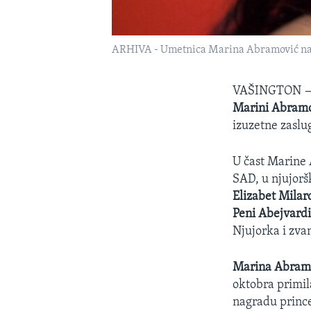
ARHIVA - Umetnica Marina Abramović na pro
VAŠINGTON
Marini Abram
izuzetne zaslu
U čast Marine 
SAD, u njujorš
Elizabet Milar
Peni Abejvard
Njujorka i zvan
Marina Abram
oktobra primil
nagradu prince