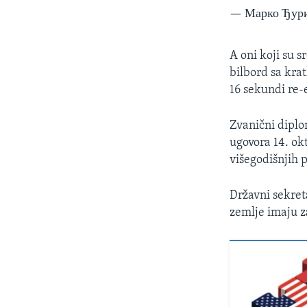
— Марко Ђури
A oni koji su 
bilbord sa kra
16 sekundi re-
Zvanični diplo
ugovora 14. ok
višegodišnjih 
Državni sekre
zemlje imaju za