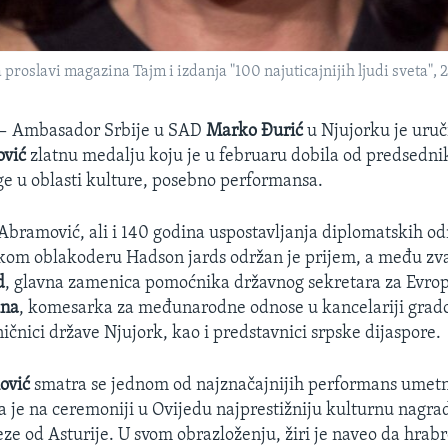
slavi magazina Tajm i izdanja "100 najuticajnijih ljudi sveta", 29
 —
Ambasador Srbije u SAD
Marko Đurić
u Njujorku je uruč
ović
zlatnu medalju koju je u februaru dobila od predsednik
ge u oblasti kulture, posebno performansa.
Abramović, ali i 140 godina uspostavljanja diplomatskih odn
kom oblakoderu Hadson jards održan je prijem, a među zva
d
, glavna zamenica pomoćnika državnog sekretara za Evropu
ina
, komesarka za međunarodne odnose u kancelariji grad
ičnici države Njujork, kao i predstavnici srpske dijaspore.
ović
smatra se jednom od najznačajnijih performans umetni
a je na ceremoniji u Ovijedu najprestižniju kulturnu nagra
ze od Asturije. U svom obrazloženju, žiri je naveo da hrab