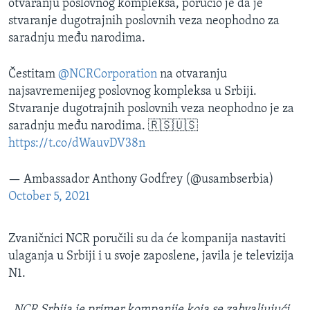
otvaranju poslovnog kompleksa, poručio je da je
stvaranje dugotrajnih poslovnih veza neophodno za
saradnju među narodima.
Čestitam
@NCRCorporation
na otvaranju
najsavremenijeg poslovnog kompleksa u Srbiji.
Stvaranje dugotrajnih poslovnih veza neophodno je za
saradnju među narodima. 🇷🇸🇺🇸
https://t.co/dWauvDV38n
— Ambassador Anthony Godfrey (@usambserbia)
October 5, 2021
Zvaničnici NCR poručili su da će kompanija nastaviti
ulaganja u Srbiji i u svoje zaposlene, javila je televizija
N1.
„
NCR Srbija je primer kompanije koja se zahvaljujući