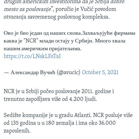
drugim američkim investitorima da je Srbija dobro
mesto za poslovanje
”, poručio je Vučić povodom
otvaranja savremenog poslovnog kompleksa.
Ово је био један од наших снова.Захваљујући фирмама
каква је "NCR" млади остају у Србији. Много хвала
нашим америчким пријатељима.
https://t.co/LNskLFoTaI
— Александар Вучић (@avucic)
October 5, 2021
NCR je u Srbiji počeo poslovanje 2011. godine i
trenutno zapošljava više od 4.200 ljudi.
Sedište kompanije je u gradu Atlanti. NCR posluje više
od 135 godina u u 180 zemalja i ima oko 36.000
zaposlenih.