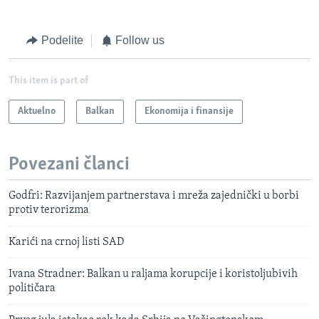
Podelite
Follow us
This item is part of
Aktuelno
Balkan
Ekonomija i finansije
Povezani članci
Godfri: Razvijanjem partnerstava i mreža zajednički u borbi
protiv terorizma
Karići na crnoj listi SAD
Ivana Stradner: Balkan u raljama korupcije i koristoljubivih
političara