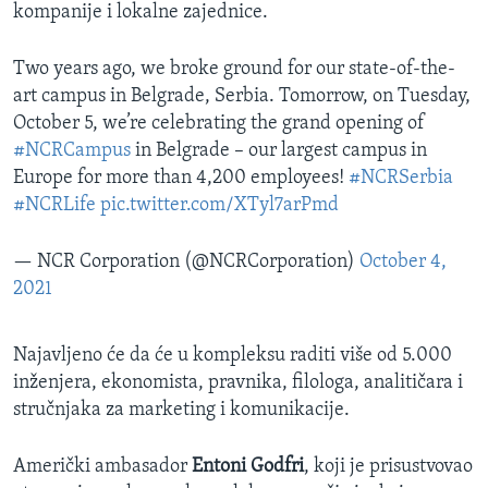
kompanije i lokalne zajednice.
Two years ago, we broke ground for our state-of-the-
art campus in Belgrade, Serbia. Tomorrow, on Tuesday,
October 5, we’re celebrating the grand opening of
#NCRCampus
in Belgrade – our largest campus in
Europe for more than 4,200 employees!
#NCRSerbia
#NCRLife
pic.twitter.com/XTyl7arPmd
— NCR Corporation (@NCRCorporation)
October 4,
2021
Najavljeno će da će u kompleksu raditi više od 5.000
inženjera, ekonomista, pravnika, filologa, analitičara i
stručnjaka za marketing i komunikacije.
Američki ambasador
Entoni Godfri
, koji je prisustvovao