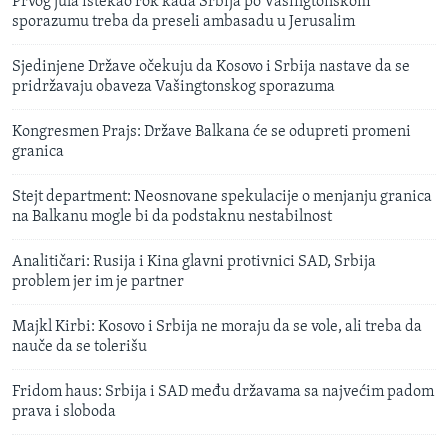
Prvog jula istekao rok kada Srbija po Vašingtonskom
sporazumu treba da preseli ambasadu u Jerusalim
Sjedinjene Države očekuju da Kosovo i Srbija nastave da se
pridržavaju obaveza Vašingtonskog sporazuma
Kongresmen Prajs: Države Balkana će se odupreti promeni
granica
Stejt department: Neosnovane spekulacije o menjanju granica
na Balkanu mogle bi da podstaknu nestabilnost
Analitičari: Rusija i Kina glavni protivnici SAD, Srbija
problem jer im je partner
Majkl Kirbi: Kosovo i Srbija ne moraju da se vole, ali treba da
nauče da se tolerišu
Fridom haus: Srbija i SAD među državama sa najvećim padom
prava i sloboda