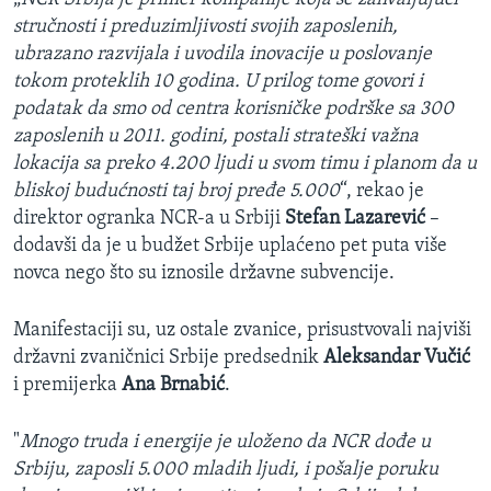
stručnosti i preduzimljivosti svojih zaposlenih,
ubrazano razvijala i uvodila inovacije u poslovanje
tokom proteklih 10 godina. U prilog tome govori i
podatak da smo od centra korisničke podrške sa 300
zaposlenih u 2011. godini, postali strateški važna
lokacija sa preko 4.200 ljudi u svom timu i planom da u
bliskoj budućnosti taj broj pređe 5.000
“, rekao je
direktor ogranka NCR-a u Srbiji
Stefan Lazarević
–
dodavši da je u budžet Srbije uplaćeno pet puta više
novca nego što su iznosile državne subvencije.
Manifestaciji su, uz ostale zvanice, prisustvovali najviši
državni zvaničnici Srbije predsednik
Aleksandar Vučić
i premijerka
Ana Brnabić
.
"
Mnogo truda i energije je uloženo da NCR dođe u
Srbiju, zaposli 5.000 mladih ljudi, i pošalje poruku