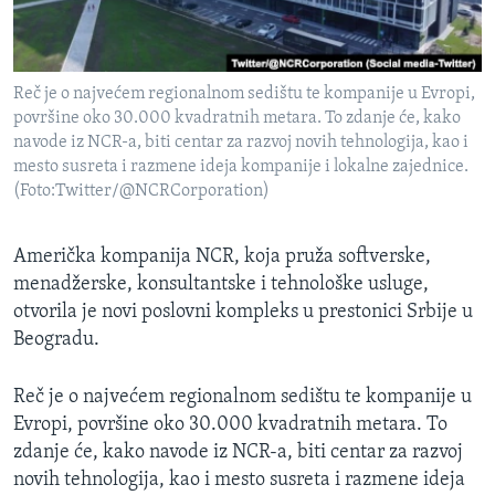
SPORT
INTERVJU
Reč je o najvećem regionalnom sedištu te kompanije u Evropi,
površine oko 30.000 kvadratnih metara. To zdanje će, kako
navode iz NCR-a, biti centar za razvoj novih tehnologija, kao i
mesto susreta i razmene ideja kompanije i lokalne zajednice.
(Foto:Twitter/@NCRCorporation)
Američka kompanija NCR, koja pruža softverske,
menadžerske, konsultantske i tehnološke usluge,
otvorila je novi poslovni kompleks u prestonici Srbije u
Beogradu.
Reč je o najvećem regionalnom sedištu te kompanije u
Evropi, površine oko 30.000 kvadratnih metara. To
zdanje će, kako navode iz NCR-a, biti centar za razvoj
novih tehnologija, kao i mesto susreta i razmene ideja