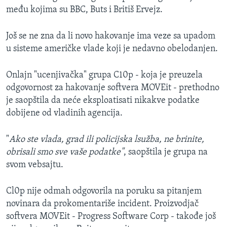
među kojima su BBC, Buts i Britiš Ervejz.
Još se ne zna da li novo hakovanje ima veze sa upadom
u sisteme američke vlade koji je nedavno obelodanjen.
Onlajn "ucenjivačka" grupa C10p - koja je preuzela
odgovornost za hakovanje softvera MOVEit - prethodno
je saopštila da neće eksploatisati nikakve podatke
dobijene od vladinih agencija.
"
Ako ste vlada, grad ili policijska lsužba, ne brinite,
obrisali smo sve vaše podatke"
, saopštila je grupa na
svom vebsajtu.
Cl0p nije odmah odgovorila na poruku sa pitanjem
novinara da prokomentariše incident. Proizvodjač
softvera MOVEit - Progress Software Corp - takođe još