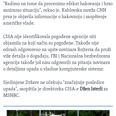
"Radimo na tome da procenimo efekat hakovanja i brzo
saniramo situaciju", rekao je. Kablovska mreža CNN
prva je objavila informacije o hakovanju i saopštenje
američke vlade.
CISA nije identifikovala pogođene agencije niti
objasnila na koji način su pogođene. Takođe nije
odmah odgovoreno na upite novinara Rojtersa da pruži
više detalja o događaju. FBI i Nacionalna bezbednosna
agencija takođe još nisu odgovorili na pitanja novinara
o detaljima upada u vladine kompjuterske sisteme.
Sjedinjene Države ne očekuju "značajnije posledice
upada", saopštila je direktorka CISA-e
Džen Isterli
za
MSNBC.