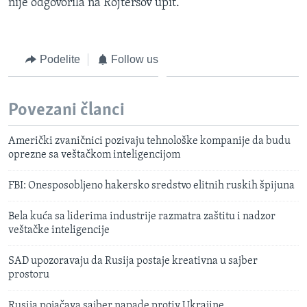
nije odgovorila na Rojtersov upit.
Podelite
Follow us
Povezani članci
Američki zvaničnici pozivaju tehnološke kompanije da budu
oprezne sa veštačkom inteligencijom
FBI: Onesposobljeno hakersko sredstvo elitnih ruskih špijuna
Bela kuća sa liderima industrije razmatra zaštitu i nadzor
veštačke inteligencije
SAD upozoravaju da Rusija postaje kreativna u sajber
prostoru
Rusija pojačava sajber napade protiv Ukrajine