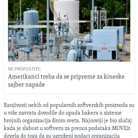
NE PROPUSTITE:
Amerikanci treba da se pripreme za kineske
sajber napade
Ranjivosti nekih od popularnih softverskih proizvoda su
u više navrata dovodile do upada hakera u sisteme
brojnih organizacija širom sveta. Najnoviji je bio slučaj
kada je slabost u softveru za prenos podataka MOVEit
dovela do toga da su ugroženi podaci organizacija