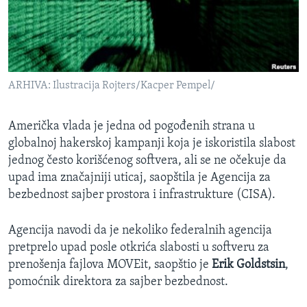
SPORT
INTERVJU
ARHIVA: Ilustracija Rojters/Kacper Pempel/
Američka vlada je jedna od pogođenih strana u
globalnoj hakerskoj kampanji koja je iskoristila slabost
jednog često korišćenog softvera, ali se ne očekuje da
upad ima značajniji uticaj, saopštila je Agencija za
bezbednost sajber prostora i infrastrukture (CISA).
Agencija navodi da je nekoliko federalnih agencija
pretprelo upad posle otkrića slabosti u softveru za
prenošenja fajlova MOVEit, saopštio je
Erik Goldstsin
,
pomoćnik direktora za sajber bezbednost.