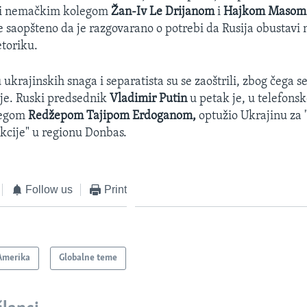
 i nemačkim kolegom
Žan-Iv Le Drijanom
i
Hajkom Masom
 saopšteno da je razgovarano o potrebi da Rusija obustavi
etoriku.
krajinskih snaga i separatista su se zaoštrili, zbog čega s
ije. Ruski predsednik
Vladimir Putin
u petak je, u telefons
legom
Redžepom Tajipom Erdoganom,
optužio Ukrajinu za 
kcije" u regionu Donbas.
Follow us
Print
Amerika
Globalne teme