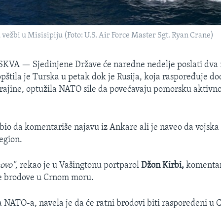
vežbi u Misisipiju (Foto: U.S. Air Force Master Sgt. Ryan Crane)
SKVA —
Sjedinjene Države će naredne nedelje poslati dva
pštila je Turska u petak dok je Rusija, koja raspoređuje d
rajine, optužila NATO sile da povećavaju pomorsku aktivno
bio da komentariše najavu iz Ankare ali je naveo da vojska
egion.
novo",
rekao je u Vašingtonu portparol
Džon Kirbi,
komentar
e brodove u Crnom moru.
a NATO-a, navela je da će ratni brodovi biti raspoređeni 