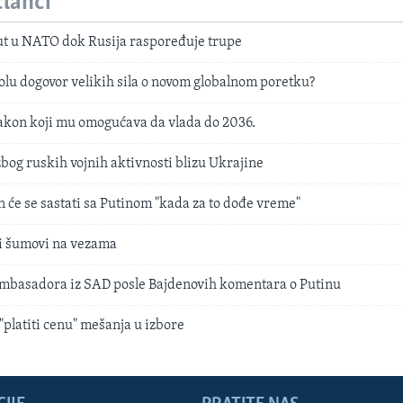
članci
put u NATO dok Rusija raspoređuje trupe
lu dogovor velikih sila o novom globalnom poretku?
zakon koji mu omogućava da vlada do 2036.
og ruskih vojnih aktivnosti blizu Ukrajine
n će se sastati sa Putinom "kada za to dođe vreme"
či šumovi na vezama
ambasadora iz SAD posle Bajdenovih komentara o Putinu
"platiti cenu" mešanja u izbore