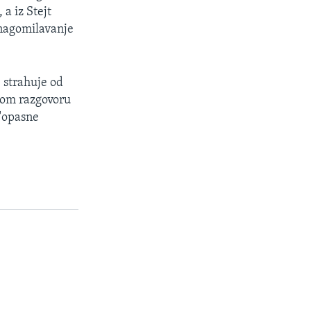
, a iz Stejt
 nagomilavanje
e strahuje od
kom razgovoru
"opasne