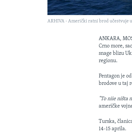
ARHIVA - Američki ratni brod učestvuje u 
ANKARA, MO
Crno more, sao
snage blizu Uk
regionu.
Pentagon je od
brodove u taj r
"To niie ništa 
američke vojn
Turska, članic
14-15 aprila.