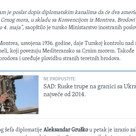
am je poslat dopis diplomatskim kanalima da će dva ameri
 Crnog mora, u skladu sa Konvencijom iz Montrea. Brodovi ć
 4. maja",
saopštilo je tursko Ministarstvo inostranih poslo
Montrea, usvojena 1936. godine, daje Turskoj kontrolu na
neli, koji povezuju Mediteransko sa Crnim morem. Takođe
 brodova i uređuje plovidbu stranih teretnih brodova.
NE PROPUSTITE:
SAD: Ruske trupe na granici sa Ukr
najveće od 2014.
g šefa diplomatije
Aleksandar Gruško
u petak je izrazio z