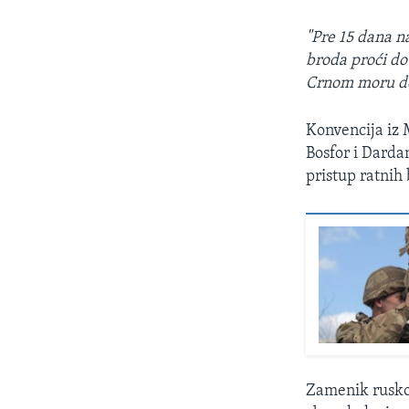
"Pre 15 dana n
broda proći do
Crnom moru do
Konvencija iz 
Bosfor i Darda
pristup ratnih
Zamenik rusko