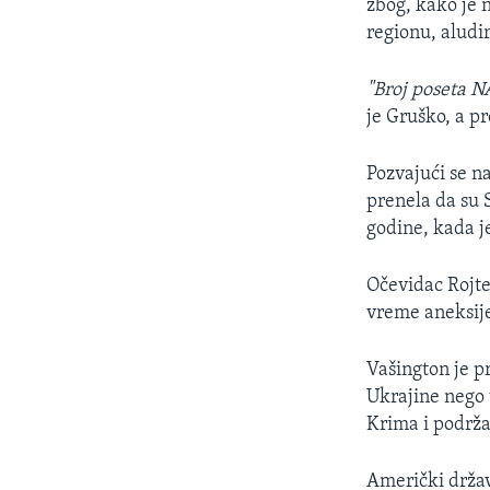
zbog, kako je 
regionu, aludi
"Broj poseta N
je Gruško, a p
Pozvajući se na
prenela da su 
godine, kada j
Očevidac Rojte
vreme aneksij
Vašington je pr
Ukrajine nego 
Krima i podrža
Američki drža