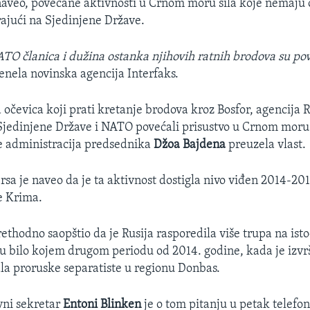
naveo, povećane aktivnosti u Crnom moru sila koje nemaju
rajući na Sjedinjene Države.
ATO članica i dužina ostanka njihovih ratnih brodova su po
renela novinska agencija Interfaks.
 očevica koji prati kretanje brodova kroz Bosfor, agencija R
Sjedinjene Države i NATO povećali prisustvo u Crnom moru 
e administracija predsednika
Džoa Bajdena
preuzela vlast.
rsa je naveo da je ta aktivnost dostigla nivo viđen 2014-201
e Krima.
ethodno saopštio da je Rusija rasporedila više trupa na isto
u bilo kojem drugom periodu od 2014. godine, kada je izvrš
la proruske separatiste u regionu Donbas.
vni sekretar
Entoni Blinken
je o tom pitanju u petak telef