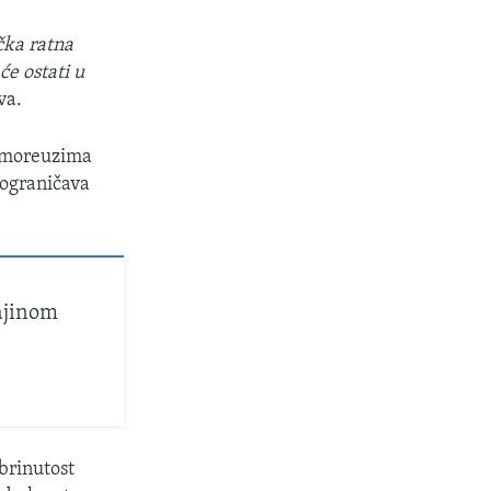
čka ratna
e ostati u
va.
d moreuzima
 ograničava
ajinom
abrinutost