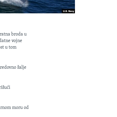
 ratna broda u
odatne vojne
st u tom
 redovno šalje
išući
u Crnom moru od