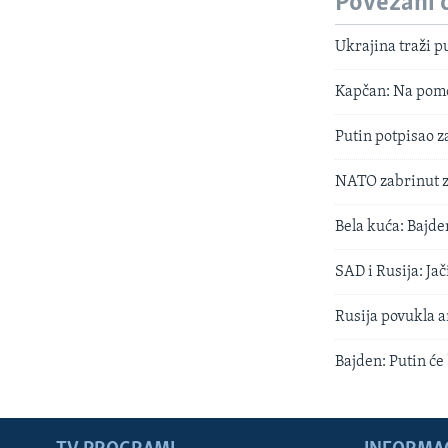
Povezani 
Ukrajina traži 
Kapčan: Na pomo
Putin potpisao 
NATO zabrinut zb
Bela kuća: Bajde
SAD i Rusija: Ja
Rusija povukla 
Bajden: Putin će 