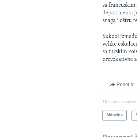
sa francuskim
departmenta je
snaga i oštru r
Sukobi između u
velike eskalac
sa turskim ko
provokativne a
Podelite
This item is part of
Aktuelno