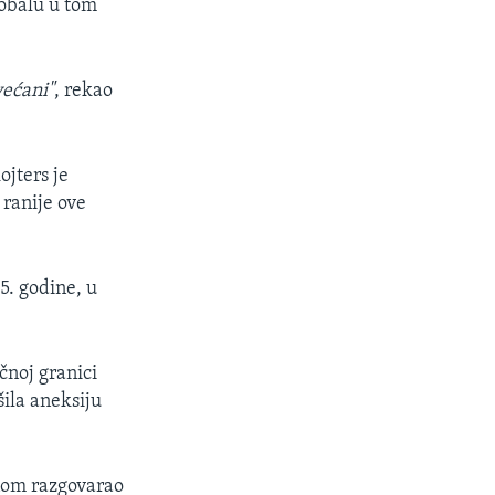
 obalu u tom
većani"
, rekao
ojters je
ranije ove
5. godine, u
čnoj granici
ila aneksiju
onom razgovarao