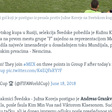
gol koji je postigao iz penala protiv Južne Koreje na Svetskom ku
tskog kupa u Rusiji, selekcija Švedske pobedila je Kužnu Ko
ila na prvom mestu grupe "F" zajedno sa reprezentacijom Me
redila najveće iznenađenje u dosadašnjem toku Mundijala,
tskim prvacima - Nemcima.
n! They join
#MEX
on three points in Group F after today's 
Cup
pic.twitter.com/K4EQFaRY7F
 Cup 🏆 (@FIFAWorldCup)
June 18, 2018
utakmici Švedska - Južna Koreja postigao je
Andreas Grankv
la, posle faula Kim Min Vua nad Viktorom Klaesonom. Sudi
u tačku, ali je doneo ispravnu odluku posle pregledanog v