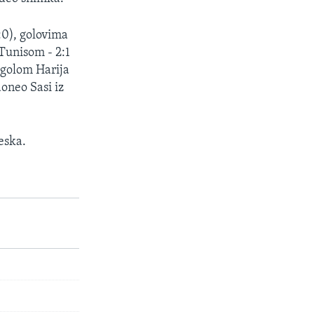
:0), golovima
 Tunisom - 2:1
m golom Harija
doneo Sasi iz
eska.