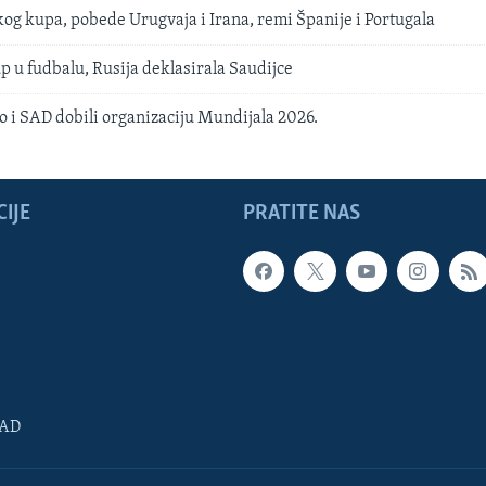
og kupa, pobede Urugvaja i Irana, remi Španije i Portugala
p u fudbalu, Rusija deklasirala Saudijce
 i SAD dobili organizaciju Mundijala 2026.
IJE
PRATITE NAS
SAD