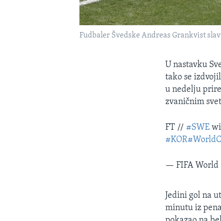
Fudbaler Švedske Andreas Grankvist slavi 
U nastavku Sve
tako se izdvoj
u nedelju pri
zvaničnim sve
FT //
#SWE
wi
#KOR
#World
— FIFA World
Jedini gol na 
minutu iz pena
pokazao na bel