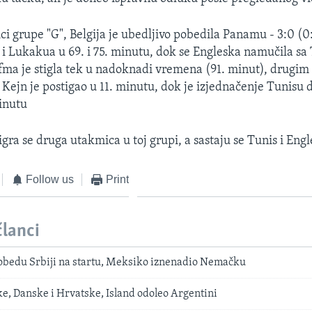
ci grupe "G", Belgija je ubedljivo pobedila Panamu - 3:0 (0
 i Lukakua u 69. i 75. minutu, dok se Engleska namučila sa
ijufma je stigla tek u nadoknadi vremena (91. minut), drugi
 Kejn je postigao u 11. minutu, dok je izjednačenje Tunisu 
inutu
gra se druga utakmica u toj grupi, a sastaju se Tunis i Engl
Follow us
Print
članci
obedu Srbiji na startu, Meksiko iznenadio Nemačku
e, Danske i Hrvatske, Island odoleo Argentini