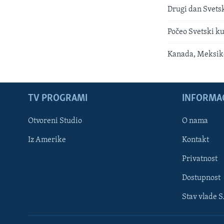
Drugi dan Svetsk
Počeo Svetski ku
Kanada, Meksiko
TV PROGRAMI
INFORMAC
Otvoreni Studio
O nama
Iz Amerike
Kontakt
Privatnost
Dostupnost
Stav vlade 
Learning English