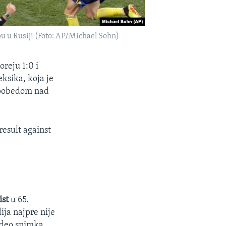
pu u Rusiji (Foto: AP/Michael Sohn)
reju 1:0 i
ksika, koja je
 pobedom nad
result against
ist
u 65.
ja najpre nije
ideo snimka.