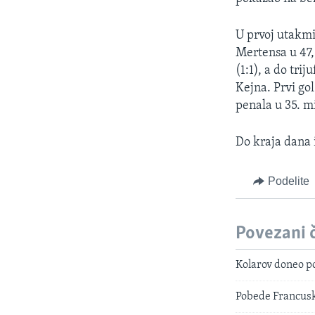
U prvoj utakmi
Mertensa u 47,
(1:1), a do tr
Kejna. Prvi gol
penala u 35. m
Do kraja dana i
Podelite
Povezani 
Kolarov doneo p
Pobede Francusk