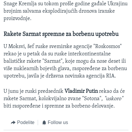
Snage Kremlja su tokom prošle godine gađale Ukrajinu
brojnim salvama eksplodirajućih dronova iranske
proizvodnje.
Rakete Sarmat spremne za borbenu upotrebu
U Moksvi, šef ruske svemirske agencije "Roskosmos"
rekao je u petak da su ruske interkontinentalne
balističke rakete "Sarmat", koje mogu da nose deset ili
više nuklearnih bojevih glava, raspoređene za borbenu
upotrebu, javila je državna novinska agencija RIA.
U junu je ruski predsednik
Vladimir Putin
rekao da će
rakete Sarmat, kolokvijalno zvane "Sotona",
"uskoro"
biti raspoređene i spremne za borbeno delovanje.
Podelite
Follow us