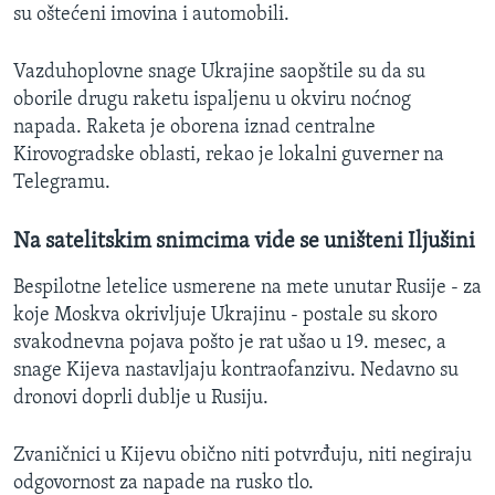
su oštećeni imovina i automobili.
Vazduhoplovne snage Ukrajine saopštile su da su
oborile drugu raketu ispaljenu u okviru noćnog
napada. Raketa je oborena iznad centralne
Kirovogradske oblasti, rekao je lokalni guverner na
Telegramu.
Na satelitskim snimcima vide se uništeni Iljušini
Bespilotne letelice usmerene na mete unutar Rusije - za
koje Moskva okrivljuje Ukrajinu - postale su skoro
svakodnevna pojava pošto je rat ušao u 19. mesec, a
snage Kijeva nastavljaju kontraofanzivu. Nedavno su
dronovi doprli dublje u Rusiju.
Zvaničnici u Kijevu obično niti potvrđuju, niti negiraju
odgovornost za napade na rusko tlo.