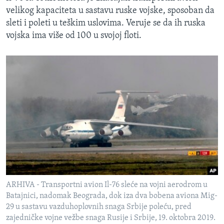
velikog kapaciteta u sastavu ruske vojske, sposoban da
sleti i poleti u teškim uslovima. Veruje se da ih ruska
vojska ima više od 100 u svojoj floti.
ARHIVA - Transportni avion Il-76 sleće na vojni aerodrom u
Batajnici, nadomak Beograda, dok iza dva bobena aviona Mig-
29 u sastavu vazduhoplovnih snaga Srbije poleću, pred
zajedničke vojne vežbe snaga Rusije i Srbije, 19. oktobra 2019.