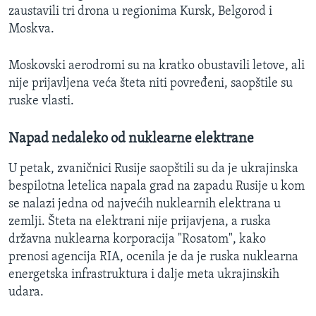
zaustavili tri drona u regionima Kursk, Belgorod i
Moskva.
Moskovski aerodromi su na kratko obustavili letove, ali
nije prijavljena veća šteta niti povređeni, saopštile su
ruske vlasti.
Napad nedaleko od nuklearne elektrane
U petak, zvaničnici Rusije saopštili su da je ukrajinska
bespilotna letelica napala grad na zapadu Rusije u kom
se nalazi jedna od najvećih nuklearnih elektrana u
zemlji. Šteta na elektrani nije prijavjena, a ruska
državna nuklearna korporacija "Rosatom", kako
prenosi agencija RIA, ocenila je da je ruska nuklearna
energetska infrastruktura i dalje meta ukrajinskih
udara.