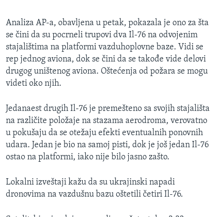
Analiza AP-a, obavljena u petak, pokazala je ono za šta
se čini da su pocrneli trupovi dva Il-76 na odvojenim
stajalištima na platformi vazduhoplovne baze. Vidi se
rep jednog aviona, dok se čini da se takođe vide delovi
drugog uništenog aviona. Oštećenja od požara se mogu
videti oko njih.
Jedanaest drugih Il-76 je premešteno sa svojih stajališta
na različite položaje na stazama aerodroma, verovatno
u pokušaju da se otežaju efekti eventualnih ponovnih
udara. Jedan je bio na samoj pisti, dok je još jedan Il-76
ostao na platformi, iako nije bilo jasno zašto.
Lokalni izveštaji kažu da su ukrajinski napadi
dronovima na vazdušnu bazu oštetili četiri Il-76.