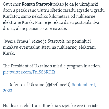
Guverner
Roman Starovoit
rekao je da je ukrajinski
dron u petak rano ujutru oštetio fasadu zgrade u gradu
Kurčatov, samo nekoliko kilometara od nuklearne
elektrane Kursk. Ranije je rekao da su postojala dva
drona, ali je pojasnio svoje navode.
"Nema žrtava",
rekao je Starovoit, ne pominjući
nikakvu eventualnu štetu na nuklearnoj elektrani
Kursk.
The President of Ukraine's missile program in action.
pic.twitter.com/FnlSS5KQZt
— Defense of Ukraine (@DefenceU)
September 1,
2023
Nuklearna elektrana Kursk iz sovjetske ere ima iste