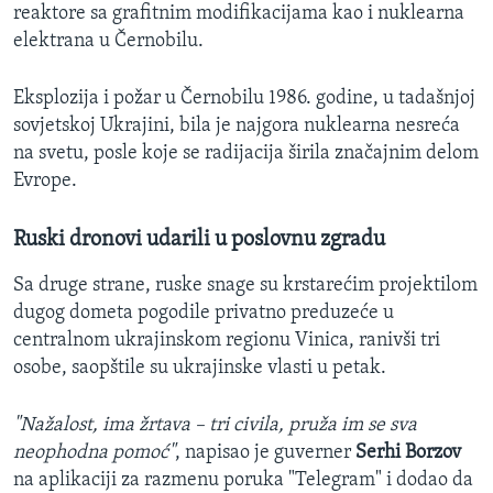
reaktore sa grafitnim modifikacijama kao i nuklearna
elektrana u Černobilu.
Eksplozija i požar u Černobilu 1986. godine, u tadašnjoj
sovjetskoj Ukrajini, bila je najgora nuklearna nesreća
na svetu, posle koje se radijacija širila značajnim delom
Evrope.
Ruski dronovi udarili u poslovnu zgradu
Sa druge strane, ruske snage su krstarećim projektilom
dugog dometa pogodile privatno preduzeće u
centralnom ukrajinskom regionu Vinica, ranivši tri
osobe, saopštile su ukrajinske vlasti u petak.
"Nažalost, ima žrtava – tri civila, pruža im se sva
neophodna pomoć"
, napisao je guverner
Serhi Borzov
na aplikaciji za razmenu poruka "Telegram" i dodao da