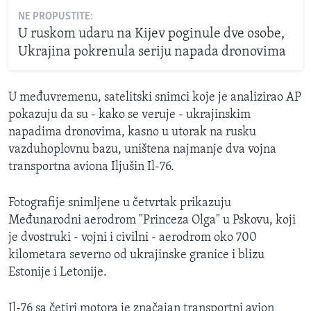
NE PROPUSTITE:
U ruskom udaru na Kijev poginule dve osobe,
Ukrajina pokrenula seriju napada dronovima
U međuvremenu, satelitski snimci koje je analizirao AP
pokazuju da su - kako se veruje - ukrajinskim
napadima dronovima, kasno u utorak na rusku
vazduhoplovnu bazu, uništena najmanje dva vojna
transportna aviona Iljušin Il-76.
Fotografije snimljene u četvrtak prikazuju
Međunarodni aerodrom "Princeza Olga" u Pskovu, koji
je dvostruki - vojni i civilni - aerodrom oko 700
kilometara severno od ukrajinske granice i blizu
Estonije i Letonije.
Il-76 sa četiri motora je značajan transportni avion