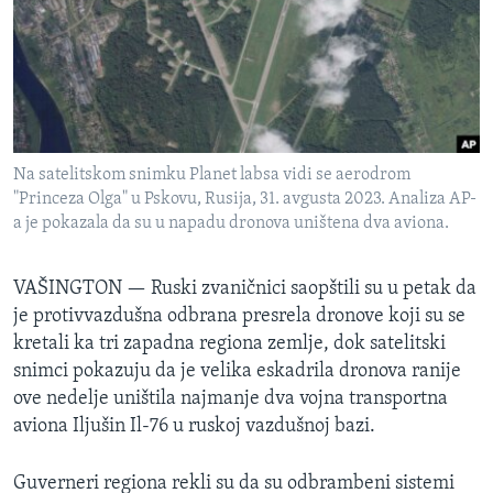
SPORT
INTERVJU
Na satelitskom snimku Planet labsa vidi se aerodrom
"Princeza Olga" u Pskovu, Rusija, 31. avgusta 2023. Analiza AP-
a je pokazala da su u napadu dronova uništena dva aviona.
VAŠINGTON —
Ruski zvaničnici saopštili su u petak da
je protivvazdušna odbrana presrela dronove koji su se
kretali ka tri zapadna regiona zemlje, dok satelitski
snimci pokazuju da je velika eskadrila dronova ranije
ove nedelje uništila najmanje dva vojna transportna
aviona Iljušin Il-76 u ruskoj vazdušnoj bazi.
Guverneri regiona rekli su da su odbrambeni sistemi