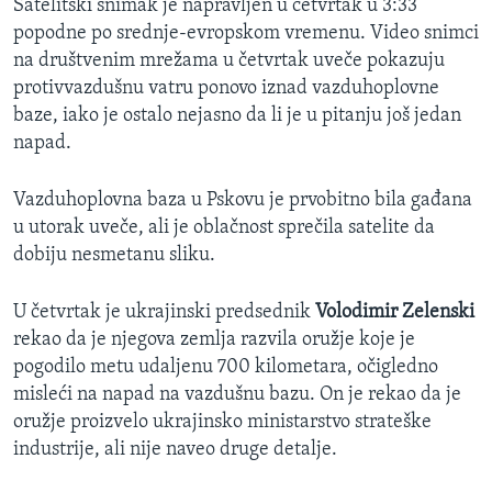
Satelitski snimak je napravljen u četvrtak u 3:33
popodne po srednje-evropskom vremenu. Video snimci
na društvenim mrežama u četvrtak uveče pokazuju
protivvazdušnu vatru ponovo iznad vazduhoplovne
baze, iako je ostalo nejasno da li je u pitanju još jedan
napad.
Vazduhoplovna baza u Pskovu je prvobitno bila gađana
u utorak uveče, ali je oblačnost sprečila satelite da
dobiju nesmetanu sliku.
U četvrtak je ukrajinski predsednik
Volodimir Zelenski
rekao da je njegova zemlja razvila oružje koje je
pogodilo metu udaljenu 700 kilometara, očigledno
misleći na napad na vazdušnu bazu. On je rekao da je
oružje proizvelo ukrajinsko ministarstvo strateške
industrije, ali nije naveo druge detalje.