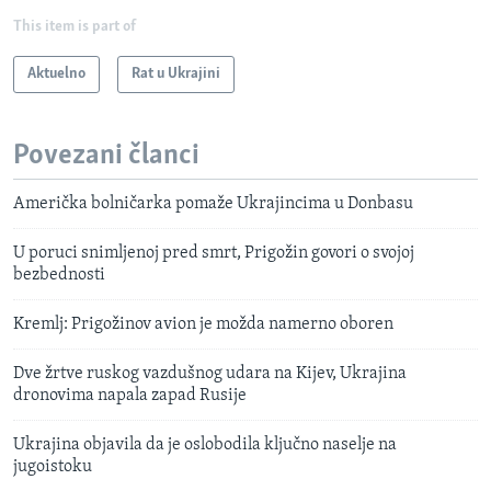
This item is part of
Aktuelno
Rat u Ukrajini
Povezani članci
Američka bolničarka pomaže Ukrajincima u Donbasu
U poruci snimljenoj pred smrt, Prigožin govori o svojoj
bezbednosti
Kremlj: Prigožinov avion je možda namerno oboren
Dve žrtve ruskog vazdušnog udara na Kijev, Ukrajina
dronovima napala zapad Rusije
Ukrajina objavila da je oslobodila ključno naselje na
jugoistoku