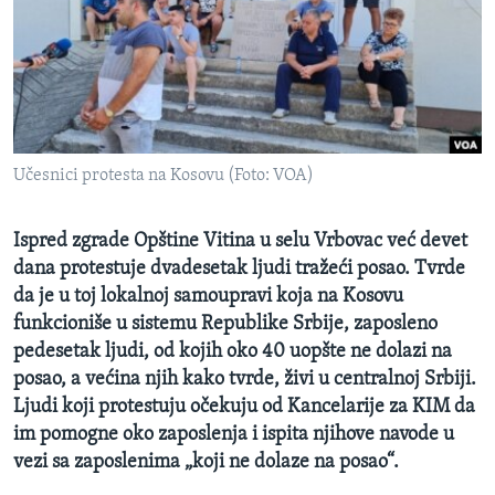
SPORT
INTERVJU
Učesnici protesta na Kosovu (Foto: VOA)
Ispred zgrade Opštine Vitina u selu Vrbovac već devet
dana protestuje dvadesetak ljudi tražeći posao. Tvrde
da je u toj lokalnoj samoupravi koja na Kosovu
funkcioniše u sistemu Republike Srbije, zaposleno
pedesetak ljudi, od kojih oko 40 uopšte ne dolazi na
posao, a većina njih kako tvrde, živi u centralnoj Srbiji.
Ljudi koji protestuju očekuju od Kancelarije za KIM da
im pomogne oko zaposlenja i ispita njihove navode u
vezi sa zaposlenima „koji ne dolaze na posao“.