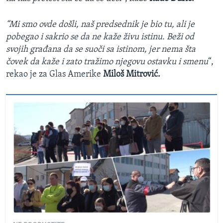
“Mi smo ovde došli, naš predsednik je bio tu, ali je
pobegao i sakrio se da ne kaže živu istinu. Beži od
svojih građana da se suoči sa istinom, jer nema šta
čovek da kaže i zato tražimo njegovu ostavku i smenu
“,
rekao je za Glas Amerike
Miloš Mitrović.