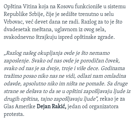
Opština Vitina koja na Kosovu funkcioniše u sistemu
Republike Srbije, čije je sedište trenutno u selu
Vrbovac, već devet dana ne radi. Razlog za to je što
dvadesetak meštana, uglavnom iz ovog sela,
svakodnevno štrajkuju ispred opštinske zgrade.
„Razlog našeg okupljanja ovde je što nemamo
zaposlenje. Svako od nas ovde je porodičan čovek,
svako od nas je sa dvoje, troje i više dece. Godinama
tražimo posao niko nas ne vidi, odlazi nam omladina
odavde, apsolutno niko im ništa ne pomaže. Sa druge
strane se dešava to da se u opštini zapošljavaju ljude iz
drugih opština, tajno zapošljavaju ljude“,
rekao je za
Glas Amerike
Dejan Rakić,
jedan od organizatora
protesta.