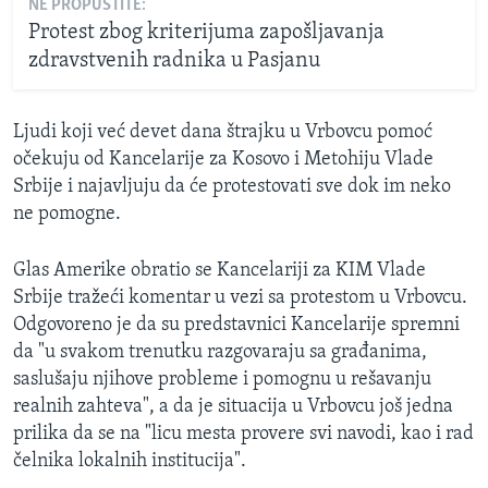
NE PROPUSTITE:
Protest zbog kriterijuma zapošljavanja
zdravstvenih radnika u Pasjanu
Ljudi koji već devet dana štrajku u Vrbovcu pomoć
očekuju od Kancelarije za Kosovo i Metohiju Vlade
Srbije i najavljuju da će protestovati sve dok im neko
ne pomogne.
Glas Amerike obratio se Kancelariji za KIM Vlade
Srbije tražeći komentar u vezi sa protestom u Vrbovcu.
Odgovoreno je da su predstavnici Kancelarije spremni
da "u svakom trenutku razgovaraju sa građanima,
saslušaju njihove probleme i pomognu u rešavanju
realnih zahteva", a da je situacija u Vrbovcu još jedna
prilika da se na "licu mesta provere svi navodi, kao i rad
čelnika lokalnih institucija".