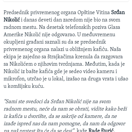
Predsednik privremenog organa Opštine Vitina
Srđan
Nikolić
i danas deveti dan zaredom nije bio na svom
radnom mestu. Na desetak telefonskih poziva Glasa
Amerike Nikolić nije odgovarao. U međuvremenu
okupljeni građani saznali su da se predsednik
privremenog organa nalazi u obližnjem kafiću. Naša
ekipa je zajedno sa štrajkačima krenula da razgovara
sa Nikolićem o njihovim tvrdnjama. Međutim, kada je
Nikolić iz bašte kafića gde je sedeo video kameru i
mikrofon, utrčao je u lokal, izašao na druga vrata i ušao
u komšijsku kuću.
“Sami ste svedoci da Srđan Nikolić nije na svom
radnom mestu, neće da nam se obrati, vidite kako beži
iz kafića u dvorište, da se sakrije od kamere, da ne
izađe ispred nas da nam pomogne, da nam da odgovor
na naš protest šta će da se desi”
, kaže
Rade Đurić.