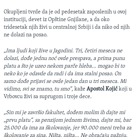
Okupljeni tvrde da je od pedesetak zaposlenih u ovoj
instituciji, devet iz Opštine Gnjilane, a da oko
tridesetak njih živi u centralnoj Srbiji i da niko od njih
ne dolazi na posao.
„
Ima ljudi koji žive u Jagodini. Tri, četiri meseca ne
dolazi, dođe jednu noć ovde prespava, a prima punu
platu a što je uzeo nekom parče hleba... mogao bi to
neko ko je odavde da radi i da ima stalni posao. On
samo dođe prijavi se ovde jedan dan u tri meseca. Mi
vidimo, svi se znamo, tu smo“
, kaže
Apostol Kojić
koji u
Vrbovcu živi sa suprugom i troje dece.
„Sin mi je završio fakultet, dođem molim ih dajte mi
„prvu platu“, sa penzijom jednom živimo, dajte mi, bar
25.000 da ima za školovanje, jer 90.000 meni treba za
školovanje za sina. Ništa, ništa... Ne obraćaju pažnju.