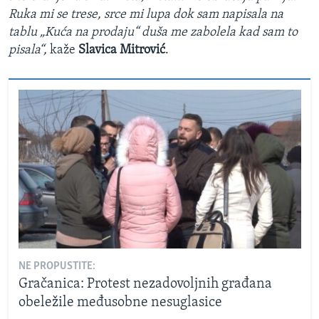
Ruka mi se trese, srce mi lupa dok sam napisala na
tablu „Kuća na prodaju“ duša me zabolela kad sam to
pisala“,
kaže
Slavica Mitrović
.
NE PROPUSTITE:
Gračanica: Protest nezadovoljnih građana
obeležile međusobne nesuglasice