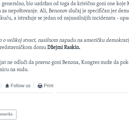
e, generalno, bio uzdržan od toga da krivično goni one koje
 za nepoštovanje. Ali, Benonov slučaj je specifičan jer dem
kuću, a istražuje se jedan od najnasilnijih incidenata - up
 o velikoj stvari, nasilnom napadu na američku demokrati
Predstavničkom domu
Džejmi Raskin.
ijat ne odluči da pravno goni Benona, Kongres može da po
nicu na sudu.
Follow us
Print
Amerika