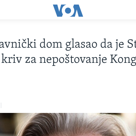
avnički dom glasao da je S
kriv za nepoštovanje Kon