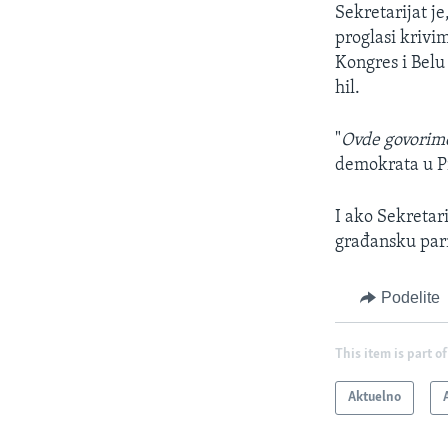
Sekretarijat j
proglasi krivim
Kongres i Belu 
hil.
"
Ovde govorimo
demokrata u 
I ako Sekretar
građansku par
Podelite
This item is part of
Aktuelno