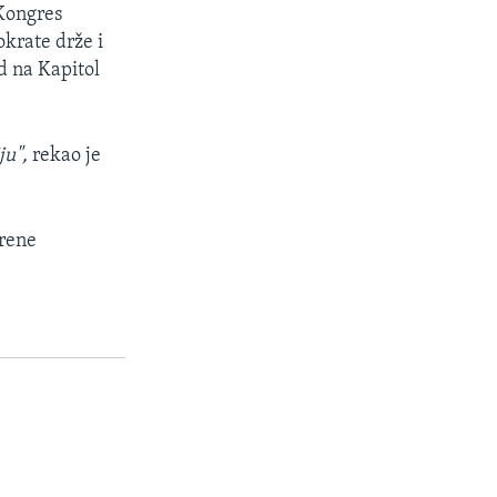
 Kongres
okrate drže i
ad na Kapitol
ju",
rekao je
krene