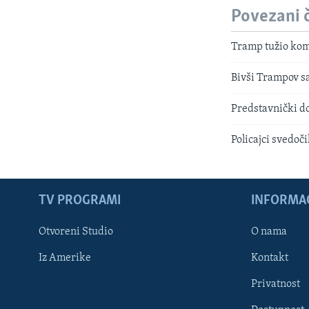
Povezani 
Tramp tužio komi
Bivši Trampov s
Predstavnički do
Policajci svedoči
TV PROGRAMI
INFORMAC
Otvoreni Studio
O nama
Iz Amerike
Kontakt
Privatnost