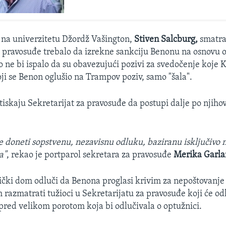
 na univerzitetu Džordž Vašington,
Stiven Salcburg,
smatra
a pravosuđe trebalo da izrekne sankciju Benonu na osnovu 
 ne bi ispalo da su obavezujući pozivi za svedočenje koje 
oji se Benon oglušio na Trampov poziv, samo "šala".
iskaju Sekretarijat za pravosuđe da postupi dalje po njihovo
.
će doneti sopstvenu, nezavisnu odluku, baziranu isključivo
a"
, rekao je portparol sekretara za pravosuđe
Merika Garla
čki dom odluči da Benona proglasi krivim za nepoštovanje
 razmatrati tužioci u Sekretarijatu za pravosuđe koji će odl
pred velikom porotom koja bi odlučivala o optužnici.