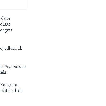
 da bi
odluke
Kongres
j odluci, ali
 na činjenicama
nda.
 Kongresa,
učiti da li da