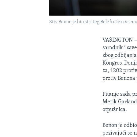
Stiv Benon je bio strateg Bele kuće u vre
VAŠINGTON
saradnik i sav
zbog odbijanja
Kongres. Donji
za, i 202 prot
protiv Benona 
Pitanje sada p
Merik Garland 
otpužnica.
Benon je odbio
pozivajući se n