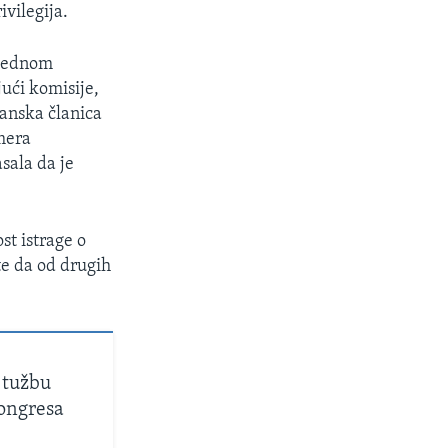
vilegija.
 jednom
ući komisije,
kanska članica
imera
sala da je
st istrage o
e da od drugih
 tužbu
ongresa