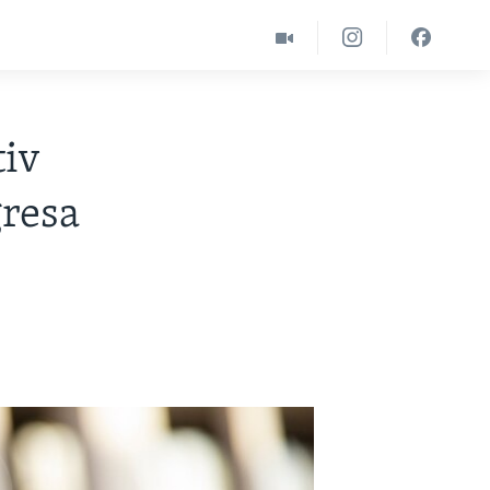
tiv
gresa