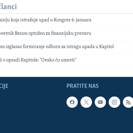
članci
siju koja istražuje upad u Kongres 6. januara
avetnik Benon optužen za finansijsku prevaru
m izglasao formiranje odbora za istragu upada u Kapitol
li o opsadi Kapitola: "Ovako ću umreti"
IJE
PRATITE NAS