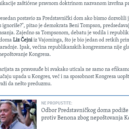
kacije zaštićene pravnom doktrinom nazvanom izvršna pri
resedan postavio za Predstavnički dom ako bismo dozvolili
 ignoriše?", pitao je demokrata Beni Tompson, predsedavaj
lasanja. Zajedno sa Tompsonom, debatu je vodila i republi
g doma
Liz Čejni
iz Vajominga, što je bio jedan od retkih pr
aradnje. Ipak, većina republikanskih kongresmena nije gla
nepoštovanje Kongresa.
rijata za pravosuđe bi svakako uticala ne samo na efikasno
čaju upada u Kongres, već i na sposobnost Kongresa uopšt
traži da nešto preduzmu.
NE PROPUSTITE:
Odbor Predstavničkog doma podiže
protiv Benona zbog nepoštovanja K