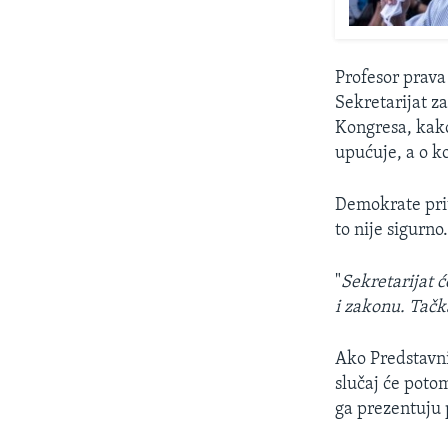
Profesor prava
Sekretarijat z
Kongresa, kako
upućuje, a o k
Demokrate prit
to nije sigurno
"
Sekretarijat 
i zakonu. Tačk
Ako Predstavni
slučaj će potom
ga prezentuju 