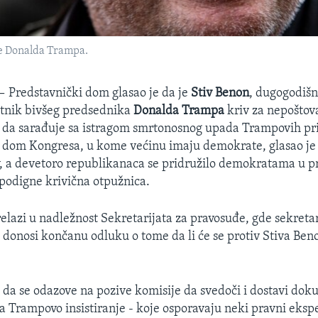
me Donalda Trampa.
 —
Predstavnički dom glasao je da je
Stiv Benon
, dugogodišnj
etnik bivšeg predsednika
Donalda Trampa
kriv za nepoštov
 da sarađuje sa istragom smrtonosnog upada Trampovih pri
 dom Kongresa, u kome većinu imaju demokrate, glasao je 
iv, a devetoro republikanaca se pridružilo demokratama u p
podigne krivična otpužnica.
relazi u nadležnost Sekretarijata za pravosuđe, gde sekreta
donosi končanu odluku o tome da li će se protiv Stiva Ben
 da se odazove na pozive komisije da svedoči i dostavi do
a Trampovo insistiranje - koje osporavaju neki pravni ekspe