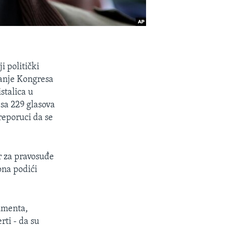
i politički
anje Kongresa
stalica u
sa 229 glasova
reporuci da se
r za pravosuđe
ona podići
kumenta,
rti - da su