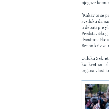
njegove komuni
"Kakav bi se p
svedoku da nas
u debati pre g
Predstavičko
dvostranačke s
Benon kriv za 
Odluka Sekreta
konkretnom slu
organa vlasti 