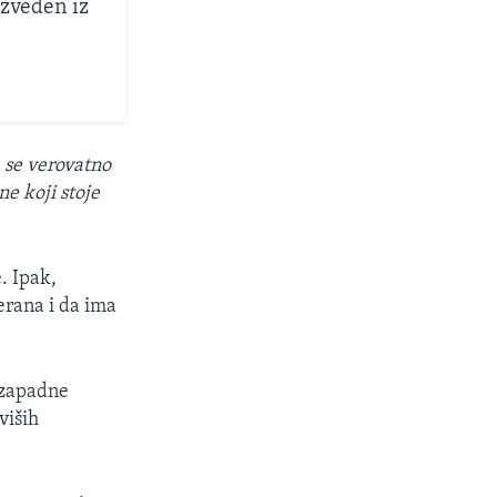
izveden iz
a se verovatno
ne koji stoje
. Ipak,
terana i da ima
e zapadne
viših