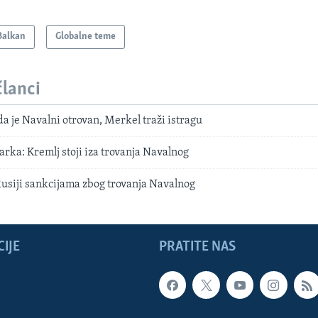
Balkan
Globalne teme
članci
da je Navalni otrovan, Merkel traži istragu
rka: Kremlj stoji iza trovanja Navalnog
usiji sankcijama zbog trovanja Navalnog
IJE
PRATITE NAS