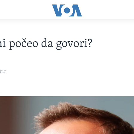
i počeo da govori?
020