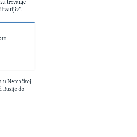
a su trovanje
hvatljiv".
kom
ija u Nemačkoj
d Rusije do