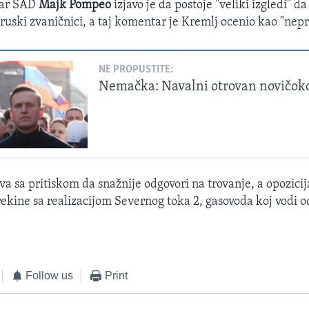
tar SAD
Majk Pompeo
izjavo je da postoje "veliki izgledi" d
 ruski zvaničnici, a taj komentar je Kremlj ocenio kao "nepri
NE PROPUSTITE:
Nemačka: Navalni otrovan novičo
ava sa pritiskom da snažnije odgovori na trovanje, a opozic
rekine sa realizacijom Severnog toka 2, gasovoda koj vodi o
Follow us
Print