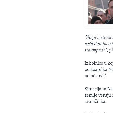
"Špigl i istraž
seća detalja o 
iza napada"
, p
Iz bolnice u k
portparolka N
netačnosti".
Situacija sa N
zemlje veruju 
zvaničnika.