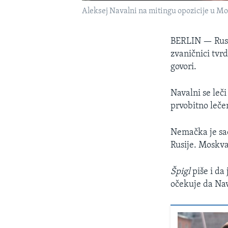
Aleksej Navalni na mitingu opozicije u M
BERLIN —
Rus
zvaničnici tvr
govori.
Navalni se leči
prvobitno leče
Nemačka je sao
Rusije. Moskva
Špigl
piše i da
očekuje da Nav