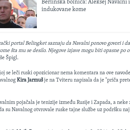
Berlinska bolnica: Aleksej Navalni 
indukovane kome
ivački portal Belingket saznaju da Navalni ponovo govori i d
tome šta mu se desilo. Njegove izjave mogu biti opasne po o
iše Špigl.
ojoj se leči ruski opozicionar nema komentara na ove navode
avalnog
Kira Jarmuš
je na Tviteru napisala da je "priča pre
avalnim pojačala je tenizije između Rusije i Zapada, a nek
da su Navalnog otvrovale ruske tajne službe uz podršku naj