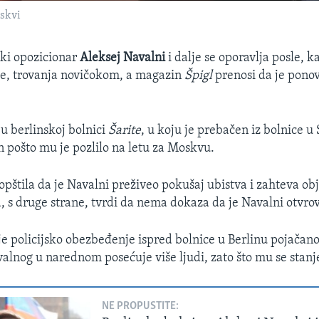
oskvi
ki opozicionar
Aleksej Navalni
i dalje se oporavlja posle, 
de, trovanja novičokom, a magazin
Špigl
prenosi da je pono
 u berlinskoj bolnici
Šarite
, u koju je prebačen iz bolnice u 
n pošto mu je pozlilo na letu za Moskvu.
pštila da je Navalni preživeo pokušaj ubistva i zahteva ob
, s druge strane, tvrdi da nema dokaza da je Navalni otvro
 je policijsko obezbeđenje ispred bolnice u Berlinu pojačano,
alnog u narednom posećuje više ljudi, zato što mu se stanj
NE PROPUSTITE: