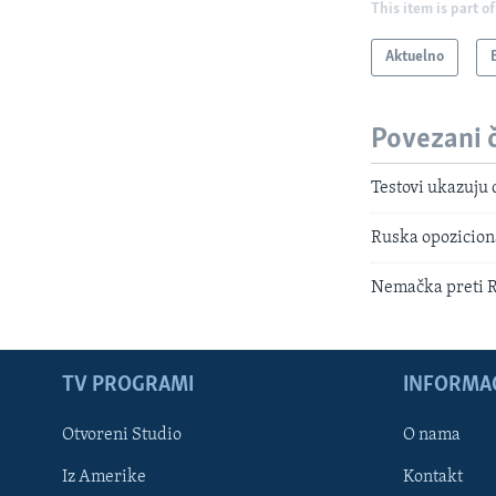
This item is part of
Aktuelno
Povezani 
Testovi ukazuju 
Ruska opoziciona
Nemačka preti R
TV PROGRAMI
INFORMAC
Otvoreni Studio
O nama
Iz Amerike
Kontakt