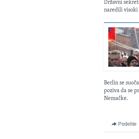
Državni sekre
naredili visoki
Berlin se suoč
poziva da se p
Nemačke.
Podelite