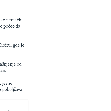
kako nemački
vo počeo da
Sibiru, gde je
jašnjenje od
van.
 jer se
e poboljšava.