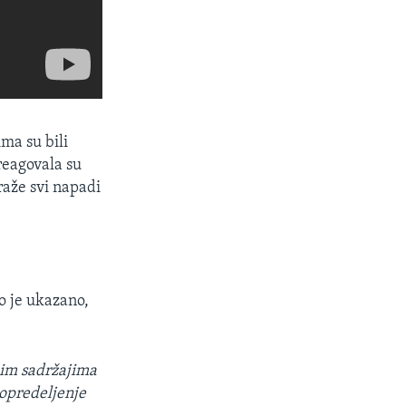
ma su bili
 reagovala su
raže svi napadi
o je ukazano,
nim sadržajima
 opredeljenje