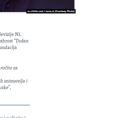
levizije N1,
hrabrost “Dušan
Fondacija
ročito za
h snimatelja i
nutke
”,