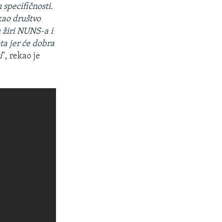
specifičnosti.
kao društvo
u žiri NUNS-a i
ta jer će dobra
i
", rekao je