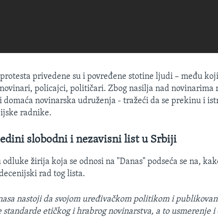
protesta privedene su i povređene stotine ljudi – među koji
ovinari, policajci, političari. Zbog nasilja nad novinarima
domaća novinarska udruženja - tražeći da se prekinu i ist
ijske radnike.
edini slobodni i nezavisni list u Srbiji
 odluke žirija koja se odnosi na "Danas" podseća se na, kak
ecenijski rad tog lista.
asa nastoji da svojom uređivačkom politikom i publikova
 standarde etičkog i hrabrog novinarstva, a to usmerenje i