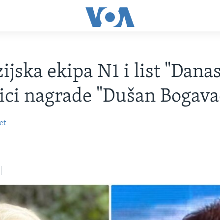
ijska ekipa N1 i list "Dana
ici nagrade "Dušan Bogava
et
0