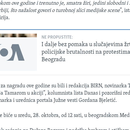
okom ove godine i trenutno je, smatra žiri, jedini slobodni i
rbiji, što nažalost govori o turobnoj slici medijske scene
”, i
rija.
NE PROPUSTITE:
I dalje bez pomaka u slučajevima žr
policijske brutalnosti na protestima
Beogradu
za nagradu ove godine su bili i redakcija BIRN, novinarka
Sa Tamarom u akciji”, kolumnista lista Danas i pozorišni red
narka i urednica portala Južne vesti Gordana Bjeletić.
 biće u sredu, 28. oktobra, od 12 sati, u beogradskom Medi