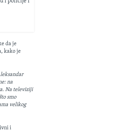
i policije i
ke da je
, kako je
Aleksandar
ne: na
. Na televiziji
 što smo
gama velikog
vni i