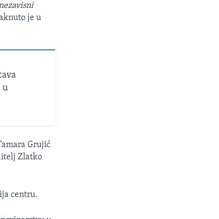
 nezavisni
staknuto je u
tava
 u
 Tamara Grujić
itelj Zlatko
ja centru.