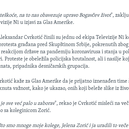
 teškoće, na to nas obavezuje upravo Bogavčev život
", zaklju
vizije N1 u izjavi za Glas Amerike.
Aleksandar Cvrkotić činili su jednu od ekipa Televizije N1 k
 protesta građana pred Skupštinom Srbije, pokrenutih zbog
 reakcijom države na pandemiju koronavirusa i stanja u pol
. Proteste je obeležila policijska brutalnost, ali i nasilje ko
ata, pripadnika desničarskih grupacija.
kotić kaže za Glas Amerike da je prijatno iznenađen time š
nuta važnost, kako je ukazao, onih koji beleže slike iz živo
je sve već palo u zaborav
", rekao je Cvrkotić misleći na več
ao sa koleginicom Zorić.
o smo mnoge moje kolege, Jelena Zorić i ja uradili to veče