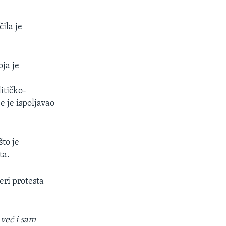
čila je
oja je
itičko-
je je ispoljavao
to je
ta.
eri protesta
 već i sam