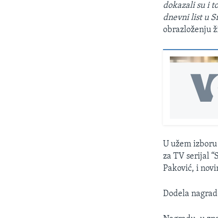
dokazali su i t
dnevni list u S
obrazloženju ži
U užem izboru 
za TV serijal “
Paković, i novi
Dodela nagrade