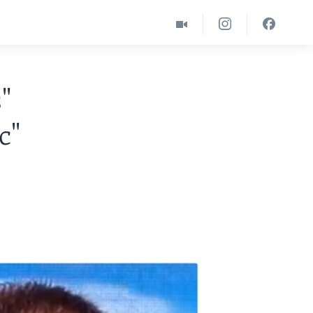
s"
c"