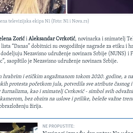
na televizijska ekipa N1 (Foto: N1 i Nova.rs)
elena Zorić
i
Aleksandar Cvrkotić
, novinarka i snimatelj Te
 lista “Danas” dobitnici su ovogodišnje nagrade za etiku i 
 dodeljuju Nezavisno udruženje novinara Srbije (NUNS) i 
”, saopštilo je Nezavisno udruženje novinara Srbije.
im hrabrim i etičkim angažmanom tokom 2020. godine, a na
ih protesta početkom jula, potvrdila sve atribute časnog i
 žurnalizma, kao i snimatelj Cvrković - simbol svih odvažni
i kamerom, bez obzira na uslove i prilike, beleže važne tre
obrazloženju žirija.
NE PROPUSTITE: