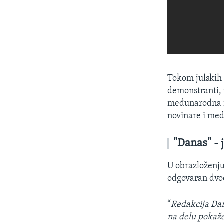
Tokom julskih 
demonstranti, n
međunarodna i 
novinare i med
"Danas" - j
U obrazloženju
odgovaran dvod
“
Redakcija Dan
na delu pokaže