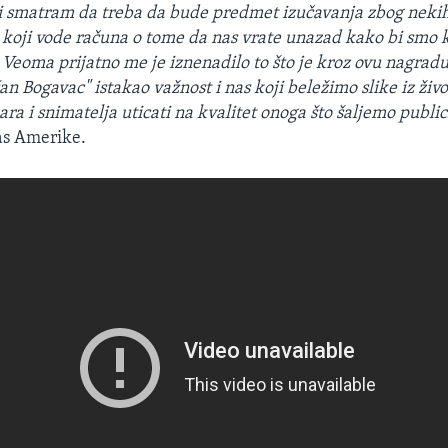
i smatram da treba da bude predmet izučavanja zbog nekih 
 koji vode računa o tome da nas vrate unazad kako bi smo 
. Veoma prijatno me je iznenadilo to što je kroz ovu nagrad
n Bogavac" istakao važnost i nas koji beležimo slike iz živo
ra i snimatelja uticati na kvalitet onoga što šaljemo public
as Amerike.