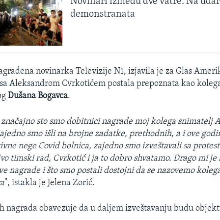
Novinari između dve vatre: Na udaru 
demonstranata
agrađena novinarka Televizije N1, izjavila je za Glas Ameri
 sa Aleksandrom Cvrkotićem postala prepoznata kao kolega
og
Dušana Bogavca
.
 značajno sto smo dobitnici nagrade moj kolega snimatelj 
Zajedno smo išli na brojne zadatke, prethodnih, a i ove godi
ivne nege Covid bolnica, zajedno smo izveštavali sa protesta
vo timski rad, Cvrkotić i ja to dobro shvatamo. Drago mi je
ove nagrade i što smo postali dostojni da se nazovemo kole
ca
", istakla je Jelena Zorić.
ih nagrada obavezuje da u daljem izveštavanju budu objekti