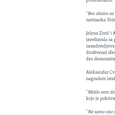
profesionalni.
"
Bez obzira na
novinarka Tele
Jelena Zorić i 
izveštavala sa
nezadovoljstva
društvenoj sferi
deo demonstran
Aleksandar Cvr
nagradom istak
"
Mislio sam da 
koje je pokriv
"
Ne samo ono št