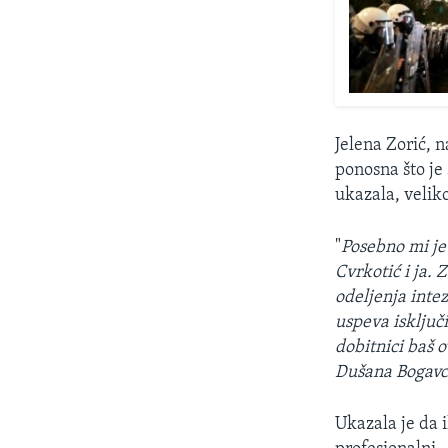
Jelena Zorić, n
ponosna što je
ukazala, velik
"
Posebno mi je
Cvrkotić i ja. 
odeljenja intez
uspeva isključi
dobitnici baš 
Dušana Bogav
Ukazala je da 