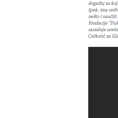
događaj za koj
Ipak, ima onih
nešto i naučili
Fondacije "Duša
saradnja novina
Cvrkotić za Gl