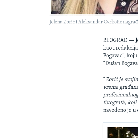
Jelena Zorić i Aleksandar Cvrkotić nagrađe
BEOGRAD —
J
kao i redakcija
Bogavac”, koju
“Dušan Bogavac
“
Zorić je svoj
vreme građansk
profesionalnog
fotografa, koj
navedeno je u 