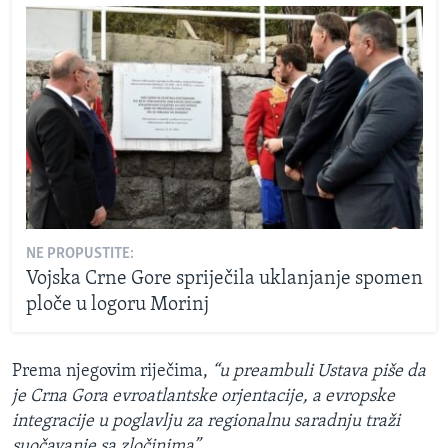
NE PROPUSTITE:
Vojska Crne Gore spriječila uklanjanje spomen
ploče u logoru Morinj
Prema njegovim riječima,
“u preambuli Ustava piše da
je Crna Gora evroatlantske orjentacije, a evropske
integracije u poglavlju za regionalnu saradnju traži
suočavanje sa zločinima”
.