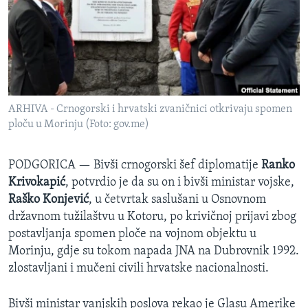
SPORT
INTERVJU
ARHIVA - Crnogorski i hrvatski zvaničnici otkrivaju spomen
ploču u Morinju (Foto: gov.me)
PODGORICA —
Bivši crnogorski šef diplomatije
Ranko
Krivokapić
, potvrdio je da su on i bivši ministar vojske,
Raško Konjević
, u četvrtak saslušani u Osnovnom
državnom tužilaštvu u Kotoru, po krivičnoj prijavi zbog
postavljanja spomen ploče na vojnom objektu u
Morinju, gdje su tokom napada JNA na Dubrovnik 1992.
zlostavljani i mučeni civili hrvatske nacionalnosti.
Bivši ministar vanjskih poslova rekao je Glasu Amerike