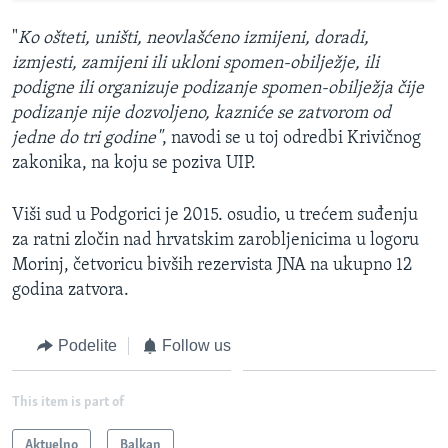
"
Ko ošteti, uništi, neovlašćeno izmijeni, doradi,
izmjesti, zamijeni ili ukloni spomen-obilježje, ili
podigne ili organizuje podizanje spomen-obilježja čije
podizanje nije dozvoljeno, kazniće se zatvorom od
jedne do tri godine"
, navodi se u toj odredbi Krivičnog
zakonika, na koju se poziva UIP.
Viši sud u Podgorici je 2015. osudio, u trećem suđenju
za ratni zločin nad hrvatskim zarobljenicima u logoru
Morinj, četvoricu bivših rezervista JNA na ukupno 12
godina zatvora.
Podelite
Follow us
This item is part of
Aktuelno
Balkan