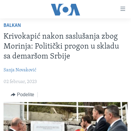
Linkovi
Idi
na
BALKAN
glavni
NASLOVNA
sadržaj
Krivokapić nakon saslušanja zbog
RUBRIKE
Idi
Morinja: Politički progon u skladu
na
TV PROGRAM
AMERIKA
sa demaršom Srbije
glavnu
BALKAN
OTVORENI STUDIO
navigaciju
Learning English
Sanja Novaković
Idi
GLOBALNE TEME
IZ AMERIKE
na
02 februar, 2023
PRATITE NAS
EKONOMIJA
pretragu
Podelite
NAUKA I TEHNOLOGIJA
MEDICINA
Jezici
KULTURA
DRUŠTVO