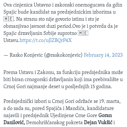
Ova cinjenica Ustavno i zakonski onemogucava da gdin
Spajic bude kandidat na predsjednickim izborima u
🇲🇪. Na stranu sto nije govorio istinu i sto je
obmanjivao javnost duzi period.Ovo je i potvrda da je
Spajic drzavljanin Srbije suprotno 🇲🇪
Ustavu.
https://t.co/uJlZBQrP4X
— Rasko Konjevic (@raskokonjevic)
February 14, 2023
Prema Ustavu i Zakonu, za funkciju predsjednika može
biti biran crnogorski državljanin koji ima prebivalište u
Crnoj Gori najmanje deset u posljednjih 15 godina.
Predsjednički izbori u Crnoj Gori održaće se 19. marta,
a do sada su, pored Spajića i Mandića, kandidature
najavili i predsjednik Ujedinjene Crne Gore
Goran
Danilović,
Demohrišćanskog pokreta
Dejan Vukšić
i