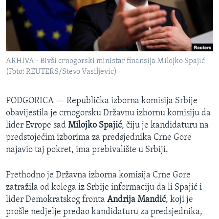
SPORT
INTERVJU
ARHIVA - Bivši crnogorski ministar finansija Milojko Spajić
(Foto: REUTERS/Stevo Vasiljevic)
PODGORICA —
Republička izborna komisija Srbije
obavijestila je crnogorsku Državnu izbornu komisiju da
lider Evrope sad
Milojko Spajić
, čiju je kandidaturu na
predstojećim izborima za predsjednika Crne Gore
najavio taj pokret, ima prebivalište u Srbiji.
Prethodno je Državna izborna komisija Crne Gore
zatražila od kolega iz Srbije informaciju da li Spajić i
lider Demokratskog fronta
Andrija Mandić
, koji je
prošle nedjelje predao kandidaturu za predsjednika,