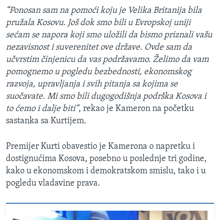
“Ponosan sam na pomoći koju je Velika Britanija bila
pružala Kosovu. Još dok smo bili u Evropskoj uniji
sećam se napora koji smo uložili da bismo priznali vašu
nezavisnost i suverenitet ove države. Ovde sam da
učvrstim činjenicu da vas podržavamo. Želimo da vam
pomognemo u pogledu bezbednosti, ekonomskog
razvoja, upravljanja i svih pitanja sa kojima se
suočavate. Mi smo bili dugogodišnja podrška Kosova i
to ćemo i dalje biti“
, rekao je Kameron na početku
sastanka sa Kurtijem.
Premijer Kurti obavestio je Kamerona o napretku i
dostignućima Kosova, posebno u poslednje tri godine,
kako u ekonomskom i demokratskom smislu, tako i u
pogledu vladavine prava.