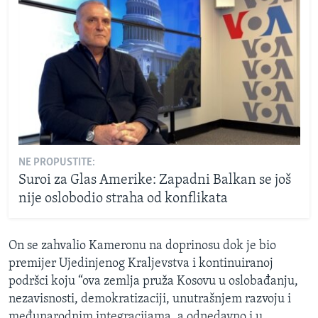
NE PROPUSTITE:
Suroi za Glas Amerike: Zapadni Balkan se još
nije oslobodio straha od konflikata
On se zahvalio Kameronu na doprinosu dok je bio
premijer Ujedinjenog Kraljevstva i kontinuiranoj
podršci koju “ova zemlja pruža Kosovu u oslobađanju,
nezavisnosti, demokratizaciji, unutrašnjem razvoju i
međunarodnim integracijama, a odnedavno i u