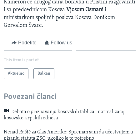
Kameron će drugog dana boravka u Prištini razgovarati
i sa predsednicom Kosova
Vjosom Osmani
i
ministarkom spoljnih poslova Kosova Donikom
Gervalom Švarc.
Podelite
Follow us
This item is part of
Aktuelno
Balkan
Povezani članci
Debata o priznavanju kosovskih tablica i normalizaciji
kosovsko-srpskih odnosa
Nenad Rašić za Glas Amerike: Spreman sam da učestvujem u
pisanju statuta ZSO, ukoliko je to potrebno