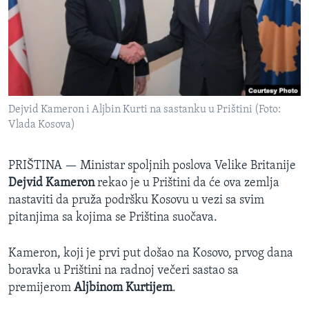
SPORT
INTERVJU
Dejvid Kameron i Aljbin Kurti na sastanku u Prištini (Foto:
Vlada Kosova)
PRIŠTINA —
Ministar spoljnih poslova Velike Britanije
Dejvid Kameron
rekao je u Prištini da će ova zemlja
nastaviti da pruža podršku Kosovu u vezi sa svim
pitanjima sa kojima se Priština suočava.
Kameron, koji je prvi put došao na Kosovo, prvog dana
boravka u Prištini na radnoj večeri sastao sa
premijerom
Aljbinom Kurtijem
.