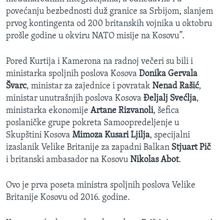
povećanju bezbednosti duž granice sa Srbijom, slanjem
prvog kontingenta od 200 britanskih vojnika u oktobru
prošle godine u okviru NATO misije na Kosovu”.
Pored Kurtija i Kamerona na radnoj večeri su bili i
ministarka spoljnih poslova Kosova
Donika Gervala
Švarc
, ministar za zajednice i povratak
Nenad Rašić
,
ministar unutrašnjih poslova Kosova
Đeljalj Svećlja
,
ministarka ekonomije
Artane Rizvanoli
, šefica
poslaničke grupe pokreta Samoopredeljenje u
Skupštini Kosova
Mimoza Kusari Ljilja
, specijalni
izaslanik Velike Britanije za zapadni Balkan
Stjuart Pič
i britanski ambasador na Kosovu
Nikolas Abot
.
Ovo je prva poseta ministra spoljnih poslova Velike
Britanije Kosovu od 2016. godine.