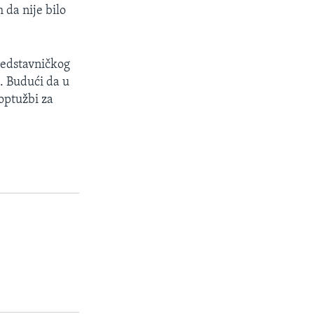
 da nije bilo
Predstavničkog
. Budući da u
optužbi za