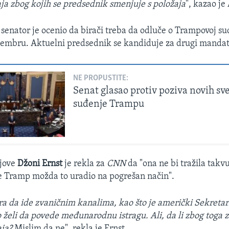
šaja zbog kojih se predsednik smenjuje s položaja
", kazao je
senator je ocenio da birači treba da odluče o Trampovoj su
vembru. Aktuelni predsednik se kandiduje za drugi mandat
NE PROPUSTITE:
Senat glasao protiv poziva novih s
suđenje Trampu
Ajove
Džoni Ernst
je rekla za
CNN
da "ona ne bi tražila takv
je Tramp možda to uradio na pogrešan način".
a da ide zvaničnim kanalima, kao što je američki Sekretari
 želi da povede međunarodnu istragu. Ali, da li zbog toga 
ja?
Mislim da ne", rekla je Ernst.