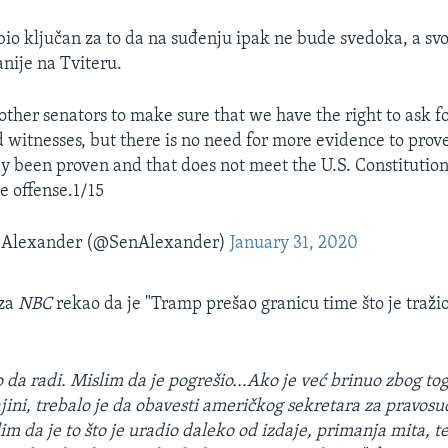
 bio ključan za to da na suđenju ipak ne bude svedoka, a svo
anije na Tviteru.
other senators to make sure that we have the right to ask f
witnesses, but there is no need for more evidence to pro
dy been proven and that does not meet the U.S. Constitution’
 offense.1/15
 Alexander (@SenAlexander)
January 31, 2020
 za
NBC
rekao da je "Tramp prešao granicu time što je tražio
o da radi. Mislim da je pogrešio...Ako je već brinuo zbog to
jini, trebalo je da obavesti američkog sekretara za pravosu
lim da je to što je uradio daleko od izdaje, primanja mita, t