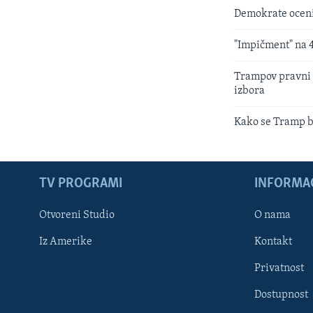
Demokrate oceni
"Impičment" na 
Trampov pravni 
izbora
Kako se Tramp bo
TV PROGRAMI
INFORMAC
Otvoreni Studio
O nama
Iz Amerike
Kontakt
Privatnost
Dostupnost