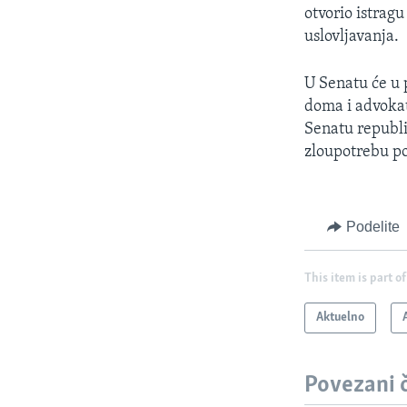
otvorio istrag
uslovljavanja.
U Senatu će u 
doma i advokat
Senatu republi
zloupotrebu po
Podelite
This item is part of
Aktuelno
Povezani 