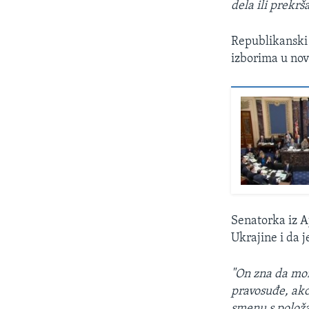
dela ili prekr
Republikanski 
izborima u no
Senatorka iz 
Ukrajine i da 
"On zna da mor
pravosuđe, ako
smenu s položa