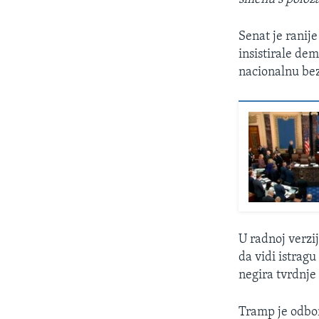
Senat je ranij
insistirale de
nacionalnu be
U radnoj verzi
da vidi istrag
negira tvrdnje
Tramp je odbor