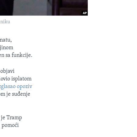
dniku
natu,
ajinom
en sa funkcije.
 objavi
lovio isplatom
zglasao opoziv
om je suđenje
a je Tramp
ne pomoći