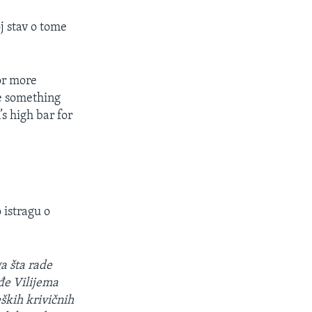
j stav o tome
or more
ve something
s high bar for
 istragu o
ga šta rade
đe Vilijema
eških krivičnih