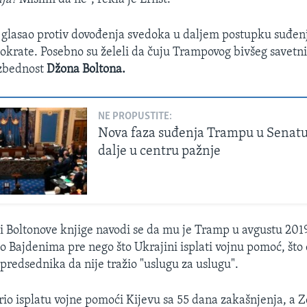
e glasao protiv dovođenja svedoka u daljem postupku suđen
mokrate. Posebno su želeli da čuju Trampovog bivšeg savetn
zbednost
Džona Boltona.
NE PROPUSTITE:
Nova faza suđenja Trampu u Senatu,
dalje u centru pažnje
ji Boltonove knjige navodi se da mu je Tramp u avgustu 2019
u o Bajdenima pre nego što Ukrajini isplati vojnu pomoć, što
 predsednika da nije tražio "uslugu za uslugu".
io isplatu vojne pomoći Kijevu sa 55 dana zakašnjenja, a Z