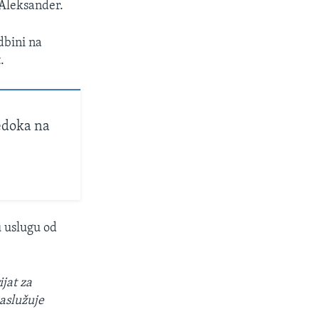
 Aleksander.
dbini na
.
vedoka na
u uslugu od
jat za
zaslužuje