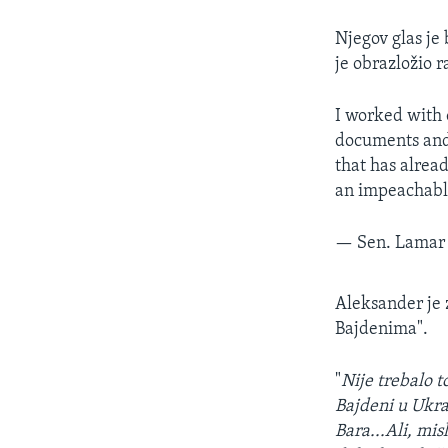
Njegov glas je
je obrazložio r
I worked with 
documents and 
that has alrea
an impeachable
— Sen. Lamar
Aleksander je
Bajdenima".
"
Nije trebalo t
Bajdeni u Ukra
Bara...Ali, mis