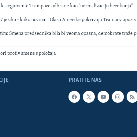
le argumente Trampove odbrane kao "normalizaciju bezakonja"
47 jezika - kako novinari Glasa Amerike pokrivaju Trampov opoziv
tim: Smena predsednika bila bi veoma opasna, demokrate traže p
ri protiv smene s položaja
IJE
PRATITE NAS