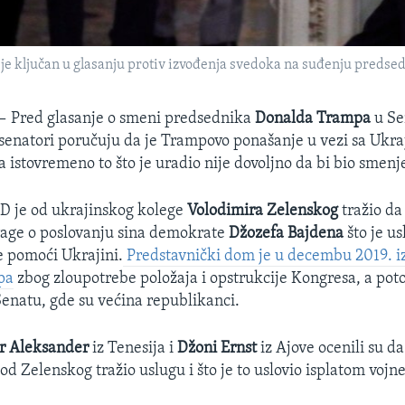
je ključan u glasanju protiv izvođenja svedoka na suđenju predse
 —
Pred glasanje o smeni predsednika
Donalda Trampa
u Se
senatori poručuju da je Trampovo ponašanje u vezi sa Ukr
a istovremeno to što je uradio nije dovoljno da bi bio smenj
D je od ukrajinskog kolege
Volodimira Zelenskog
tražio da
rage o poslovanju sina demokrate
Džozefa Bajdena
što je us
 pomoći Ukrajini.
Predstavnički dom je u decembu 2019. i
pa
zbog zloupotrebe položaja i opstrukcije Kongresa, a pot
Senatu, gde su većina republikanci.
r Aleksander
iz Tenesija i
Džoni Ernst
iz Ajove ocenili su d
 od Zelenskog tražio uslugu i što je to uslovio isplatom voj