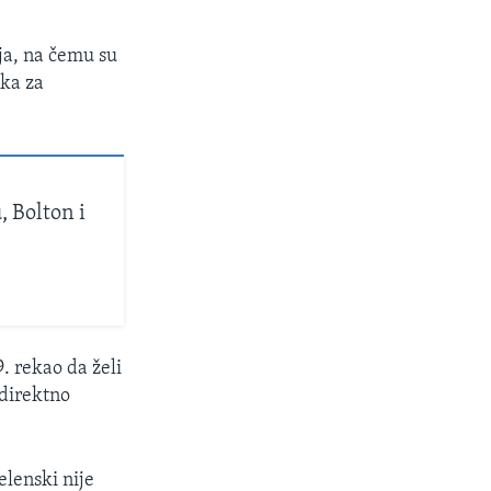
ja, na čemu su
ika za
 Bolton i
. rekao da želi
 direktno
elenski nije