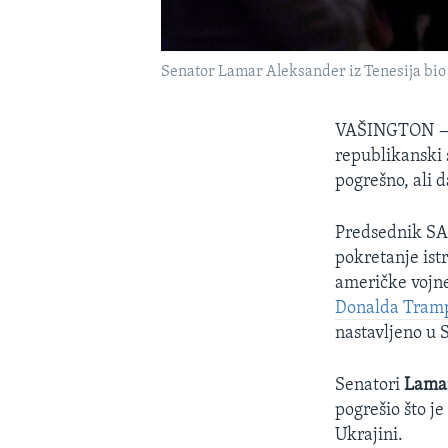
Senator Lamar Aleksander iz Tenesija bio 
VAŠINGTON
republikanski 
pogrešno, ali d
Predsednik SA
pokretanje ist
američke vojne
Donalda Tram
nastavljeno u 
Senatori
Lama
pogrešio što je
Ukrajini.