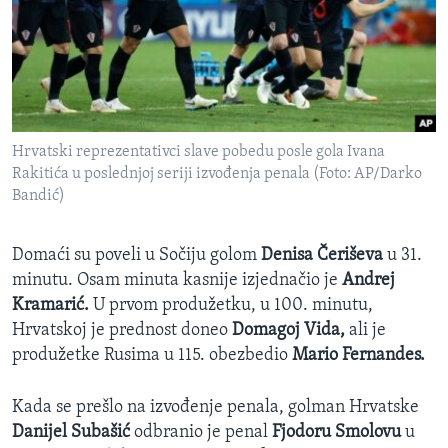
Hrvatski reprezentativci slave pobedu posle gola Ivana
Rakitića u poslednjoj seriji izvođenja penala (Foto: AP/Darko
Bandić)
Domaći su poveli u Sočiju golom
Denisa Čeriševa
u 31.
minutu. Osam minuta kasnije izjednačio je
Andrej
Kramarić.
U prvom produžetku, u 100. minutu,
Hrvatskoj je prednost doneo
Domagoj Vida,
ali je
produžetke Rusima u 115. obezbedio
Mario Fernandes.
Kada se prešlo na izvođenje penala, golman Hrvatske
Danijel Subašić
odbranio je penal
Fjodoru Smolovu
u