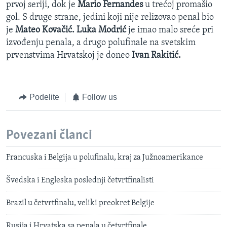
prvoj seriji, dok je
Mario Fernandes
u trećoj promašio
gol. S druge strane, jedini koji nije relizovao penal bio
je
Mateo Kovačić.
Luka Modrić
je imao malo sreće pri
izvođenju penala, a drugo polufinale na svetskim
prvenstvima Hrvatskoj je doneo
Ivan Rakitić.
Podelite
Follow us
Povezani članci
Francuska i Belgija u polufinalu, kraj za Južnoamerikance
Švedska i Engleska poslednji četvrtfinalisti
Brazil u četvrtfinalu, veliki preokret Belgije
Rusija i Hrvatska sa penala u četvrtfinale