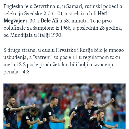
Engleska je u četvrtfinalu, u Samari, rutinski pobedila
selekciju Švedske 2:0 (1:0), a strelci su bili
Heri
Megvajer
u 30. i
Dele Ali
u 58. minutu. To je prvo
polufinale za šampione iz 1966, u poslednih 28 godina,
od Mundijala u Italiji 1990.
S druge strane, u duelu Hrvatske i Rusije bilo je mnogo
uzbuđenja, a "vatreni" su posle 1:1 u regularnom toku
meča i 2:2 posle produžetaka, bili bolji u izvođenju
penala - 4:3.