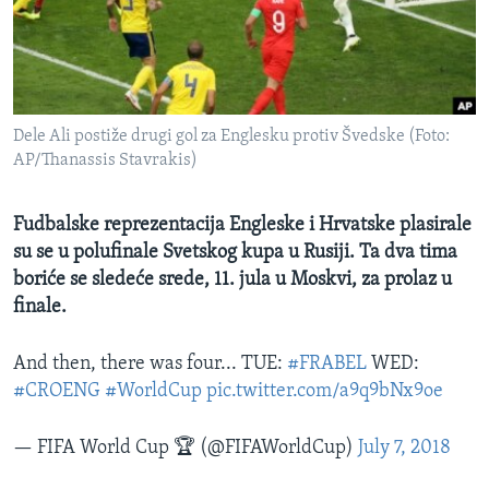
SPORT
INTERVJU
Dele Ali postiže drugi gol za Englesku protiv Švedske (Foto:
AP/Thanassis Stavrakis)
Fudbalske reprezentacija Engleske i Hrvatske plasirale
su se u polufinale Svetskog kupa u Rusiji. Ta dva tima
boriće se sledeće srede, 11. jula u Moskvi, za prolaz u
finale.
And then, there was four... TUE:
#FRABEL
WED:
#CROENG
#WorldCup
pic.twitter.com/a9q9bNx9oe
— FIFA World Cup 🏆 (@FIFAWorldCup)
July 7, 2018