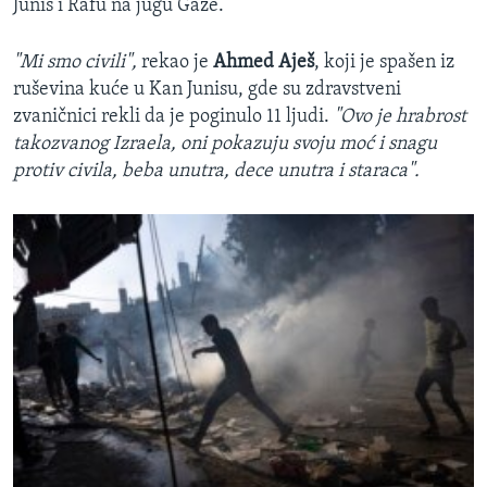
Junis i Rafu na jugu Gaze.
"Mi smo civili",
rekao je
Ahmed Aješ
, koji je spašen iz
ruševina kuće u Kan Junisu, gde su zdravstveni
zvaničnici rekli da je poginulo 11 ljudi.
"Ovo je hrabrost
takozvanog Izraela, oni pokazuju svoju moć i snagu
protiv civila, beba unutra, dece unutra i staraca".