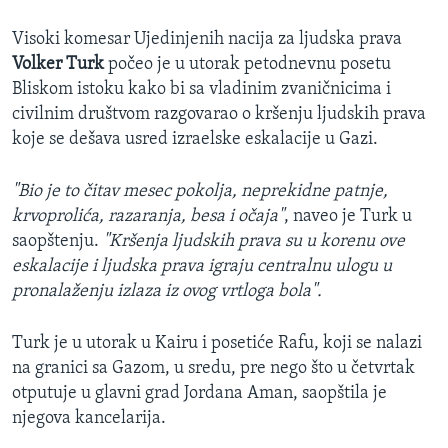
Visoki komesar Ujedinjenih nacija za ljudska prava
Volker Turk
počeo je u utorak petodnevnu posetu
Bliskom istoku kako bi sa vladinim zvaničnicima i
civilnim društvom razgovarao o kršenju ljudskih prava
koje se dešava usred izraelske eskalacije u Gazi.
"Bio je to čitav mesec pokolja, neprekidne patnje,
krvoprolića, razaranja, besa i očaja"
, naveo je Turk u
saopštenju.
"Kršenja ljudskih prava su u korenu ove
eskalacije i ljudska prava igraju centralnu ulogu u
pronalaženju izlaza iz ovog vrtloga bola".
Turk je u utorak u Kairu i posetiće Rafu, koji se nalazi
na granici sa Gazom, u sredu, pre nego što u četvrtak
otputuje u glavni grad Jordana Aman, saopštila je
njegova kancelarija.