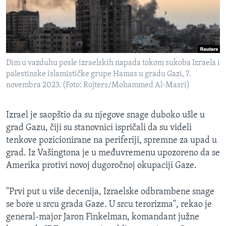
SPORT
INTERVJU
Dim u vazduhu posle izraelskih napada tokom sukoba Izraela i
palestinske islamističke grupe Hamas u gradu Gazi, 7.
novembra 2023. (Foto: Rojters/Mohammed Al-Masri)
Izrael je saopštio da su njegove snage duboko ušle u
grad Gazu, čiji su stanovnici ispričali da su videli
tenkove pozicionirane na periferiji, spremne za upad u
grad. Iz Vašingtona je u međuvremenu upozoreno da se
Amerika protivi novoj dugoročnoj okupaciji Gaze.
"Prvi put u više decenija, Izraelske odbrambene snage
se bore u srcu grada Gaze. U srcu terorizma", rekao je
general-major Jaron Finkelman, komandant južne