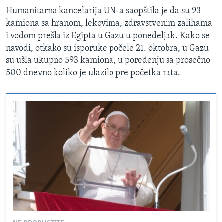
Humanitarna kancelarija UN-a saopštila je da su 93
kamiona sa hranom, lekovima, zdravstvenim zalihama
i vodom prešla iz Egipta u Gazu u ponedeljak. Kako se
navodi, otkako su isporuke počele 21. oktobra, u Gazu
su ušla ukupno 593 kamiona, u poređenju sa prosečno
500 dnevno koliko je ulazilo pre početka rata.