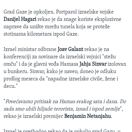
Grad Gaze je opkoljen. Portparol izraelske vojske
Danijel Hagari
rekao je da snage koriste eksplozivne
naprave da unište mrežu tunela koja se proteže
stotinama kilometara ispod Gaze.
Izrael ministar odbrane
Joav Galant
rekao je na
konferenciji za novinare da izraelski vojnici "stežu
omču" i da je glavni vođa Hamasa
Jahja Sinvar
izolovan
u bunkeru. Sinvar, kako je naveo, doneo je odluku
prošlog meseca da "napadne izraelske civile, žene i
decu."
"
Povećavamo pritisak na Hamas svakog sata i dana. Do
sada smo ubili hiljade terorista, iznad i ispod zemlje
",
rekao je izraelski premijer
Benjamin Netanjahu
.
Izrael je prethodno rekao da je opkolio grad Gazu, u