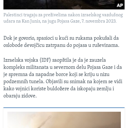
Palestinci tragaju za preživelima nakon izraelskog vazdušnog
udara na Kan Junis, na jugu Pojasa Gaze, 7. novembra 2023.
Dok je govorio, spasioci u kući su rukama pokušali da
oslobode devojčicu zatrpanu do pojasa u ruševinama.
Izraelska vojska (IDF) saopštila je da je zauzela
kompleks militanata u severnom delu Pojasa Gaze i da
je spremna da napadne borce koji se kriju u nizu
podzemnih tunela. Objavili su snimak na kojem se vidi
kako vojnici koriste buldožere da iskopaju zemlju i
obaraju zidove.