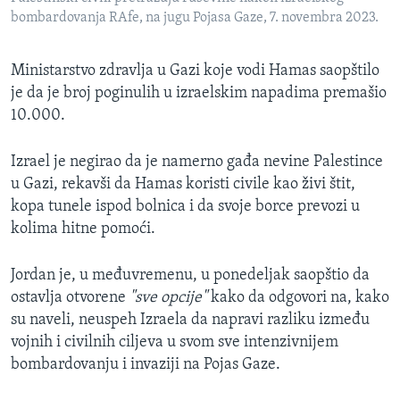
bombardovanja RAfe, na jugu Pojasa Gaze, 7. novembra 2023.
Ministarstvo zdravlja u Gazi koje vodi Hamas saopštilo
je da je broj poginulih u izraelskim napadima premašio
10.000.
Izrael je negirao da je namerno gađa nevine Palestince
u Gazi, rekavši da Hamas koristi civile kao živi štit,
kopa tunele ispod bolnica i da svoje borce prevozi u
kolima hitne pomoći.
Jordan je, u međuvremenu, u ponedeljak saopštio da
ostavlja otvorene
"sve opcije"
kako da odgovori na, kako
su naveli, neuspeh Izraela da napravi razliku između
vojnih i civilnih ciljeva u svom sve intenzivnijem
bombardovanju i invaziji na Pojas Gaze.