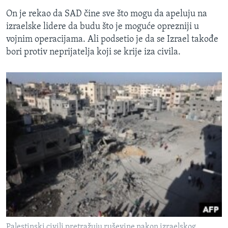
On je rekao da SAD čine sve što mogu da apeluju na
izraelske lidere da budu što je moguće oprezniji u
vojnim operacijama. Ali podsetio je da se Izrael takođe
bori protiv neprijatelja koji se krije iza civila.
Palestinski civili pretražuju ruševine nakon izraelskog