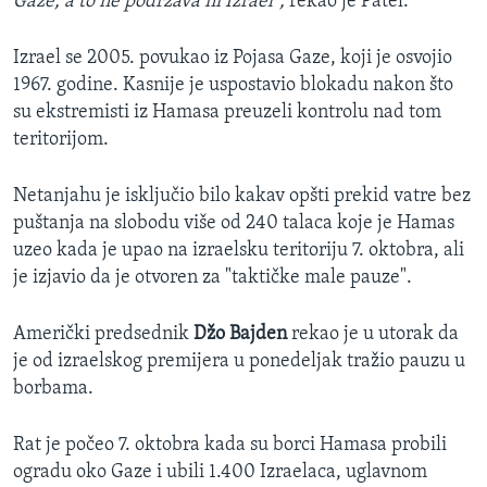
Gaze, a to ne podržava ni Izrael",
rekao je Patel.
Izrael se 2005. povukao iz Pojasa Gaze, koji je osvojio
1967. godine. Kasnije je uspostavio blokadu nakon što
su ekstremisti iz Hamasa preuzeli kontrolu nad tom
teritorijom.
Netanjahu je isključio bilo kakav opšti prekid vatre bez
puštanja na slobodu više od 240 talaca koje je Hamas
uzeo kada je upao na izraelsku teritoriju 7. oktobra, ali
je izjavio da je otvoren za "taktičke male pauze".
Američki predsednik
Džo Bajden
rekao je u utorak da
je od izraelskog premijera u ponedeljak tražio pauzu u
borbama.
Rat je počeo 7. oktobra kada su borci Hamasa probili
ogradu oko Gaze i ubili 1.400 Izraelaca, uglavnom