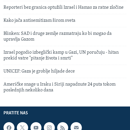
Reporteri bez granica optužili Izrael i Hamas za ratne zločine
Kako jača antisemitizam širom sveta
Blinken: SAD i druge zemlje razmatraju ko bi mogao da
upravlja Gazom
Izrael pogodio izbeglički kamp u Gazi, UN poručuju - hitan
prekid vatre "pitanje života i smrti"
UNICEF: Gaza je groblje hiljade dece
Američke snage u Iraku i Siriji napadnute 24 puta tokom
poslednjih nekoliko dana
PRATITE NAS