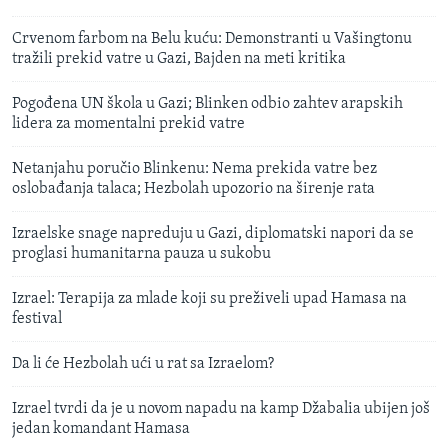
Crvenom farbom na Belu kuću: Demonstranti u Vašingtonu
tražili prekid vatre u Gazi, Bajden na meti kritika
Pogođena UN škola u Gazi; Blinken odbio zahtev arapskih
lidera za momentalni prekid vatre
Netanjahu poručio Blinkenu: Nema prekida vatre bez
oslobađanja talaca; Hezbolah upozorio na širenje rata
Izraelske snage napreduju u Gazi, diplomatski napori da se
proglasi humanitarna pauza u sukobu
Izrael: Terapija za mlade koji su preživeli upad Hamasa na
festival
Da li će Hezbolah ući u rat sa Izraelom?
Izrael tvrdi da je u novom napadu na kamp Džabalia ubijen još
jedan komandant Hamasa