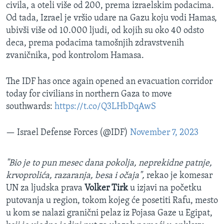
civila, a oteli više od 200, prema izraelskim podacima.
Od tada, Izrael je vršio udare na Gazu koju vodi Hamas,
ubivši više od 10.000 ljudi, od kojih su oko 40 odsto
deca, prema podacima tamošnjih zdravstvenih
zvaničnika, pod kontrolom Hamasa.
The IDF has once again opened an evacuation corridor
today for civilians in northern Gaza to move
southwards:
https://t.co/Q3LHbDqAwS
— Israel Defense Forces (@IDF)
November 7, 2023
"Bio je to pun mesec dana pokolja, neprekidne patnje,
krvoprolića, razaranja, besa i očaja",
rekao je komesar
UN za ljudska prava
Volker Tirk
u izjavi na početku
putovanja u region, tokom kojeg će posetiti Rafu, mesto
u kom se nalazi granični pelaz iz Pojasa Gaze u Egipat,