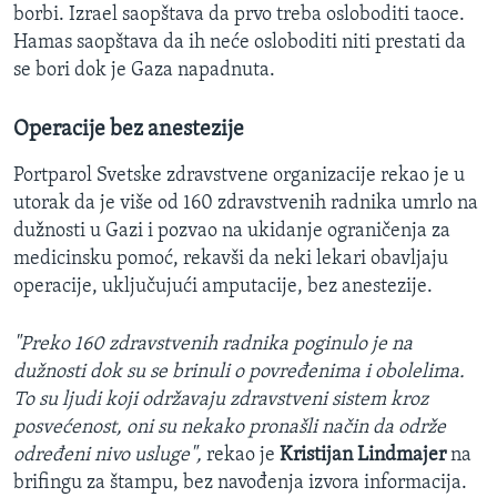
borbi. Izrael saopštava da prvo treba osloboditi taoce.
Hamas saopštava da ih neće osloboditi niti prestati da
se bori dok je Gaza napadnuta.
Operacije bez anestezije
Portparol Svetske zdravstvene organizacije rekao je u
utorak da je više od 160 zdravstvenih radnika umrlo na
dužnosti u Gazi i pozvao na ukidanje ograničenja za
medicinsku pomoć, rekavši da neki lekari obavljaju
operacije, uključujući amputacije, bez anestezije.
"Preko 160 zdravstvenih radnika poginulo je na
dužnosti dok su se brinuli o povređenima i obolelima.
To su ljudi koji održavaju zdravstveni sistem kroz
posvećenost, oni su nekako pronašli način da održe
određeni nivo usluge",
rekao je
Kristijan Lindmajer
na
brifingu za štampu, bez navođenja izvora informacija.