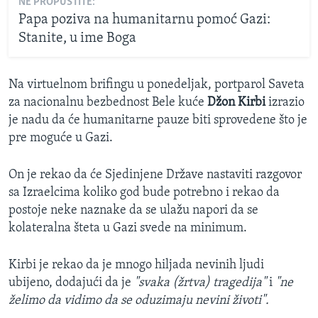
NE PROPUSTITE:
Papa poziva na humanitarnu pomoć Gazi:
Stanite, u ime Boga
Na virtuelnom brifingu u ponedeljak, portparol Saveta
za nacionalnu bezbednost Bele kuće
Džon Kirbi
izrazio
je nadu da će humanitarne pauze biti sprovedene što je
pre moguće u Gazi.
On je rekao da će Sjedinjene Države nastaviti razgovor
sa Izraelcima koliko god bude potrebno i rekao da
postoje neke naznake da se ulažu napori da se
kolateralna šteta u Gazi svede na minimum.
Kirbi je rekao da je mnogo hiljada nevinih ljudi
ubijeno, dodajući da je
"svaka (žrtva) tragedija"
i
"ne
želimo da vidimo da se oduzimaju nevini životi".