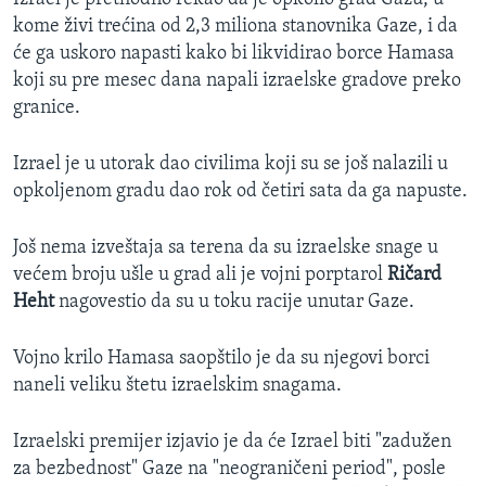
kome živi trećina od 2,3 miliona stanovnika Gaze, i da
će ga uskoro napasti kako bi likvidirao borce Hamasa
koji su pre mesec dana napali izraelske gradove preko
granice.
Izrael je u utorak dao civilima koji su se još nalazili u
opkoljenom gradu dao rok od četiri sata da ga napuste.
Još nema izveštaja sa terena da su izraelske snage u
većem broju ušle u grad ali je vojni porptarol
Ričard
Heht
nagovestio da su u toku racije unutar Gaze.
Vojno krilo Hamasa saopštilo je da su njegovi borci
naneli veliku štetu izraelskim snagama.
Izraelski premijer izjavio je da će Izrael biti "zadužen
za bezbednost" Gaze na "neograničeni period", posle