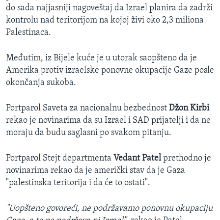
do sada najjasniji nagoveštaj da Izrael planira da zadrži
kontrolu nad teritorijom na kojoj živi oko 2,3 miliona
Palestinaca.
Međutim, iz Bijele kuće je u utorak saopšteno da je
Amerika protiv izraelske ponovne okupacije Gaze posle
okončanja sukoba.
Portparol Saveta za nacionalnu bezbednost
Džon Kirbi
rekao je novinarima da su Izrael i SAD prijatelji i da ne
moraju da budu saglasni po svakom pitanju.
Portparol Stejt departmenta
Vedant Patel
prethodno je
novinarima rekao da je američki stav da je Gaza
"palestinska teritorija i da će to ostati".
"Uopšteno govoreći, ne podržavamo ponovnu okupaciju