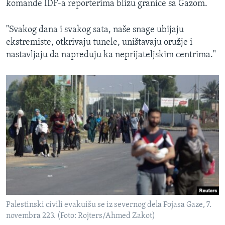
komande IDF-a reporterima blizu granice sa Gazom.
"Svakog dana i svakog sata, naše snage ubijaju
ekstremiste, otkrivaju tunele, uništavaju oružje i
nastavljaju da napreduju ka neprijateljskim centrima."
Palestinski civili evakuišu se iz severnog dela Pojasa Gaze, 7.
novembra 223. (Foto: Rojters/Ahmed Zakot)