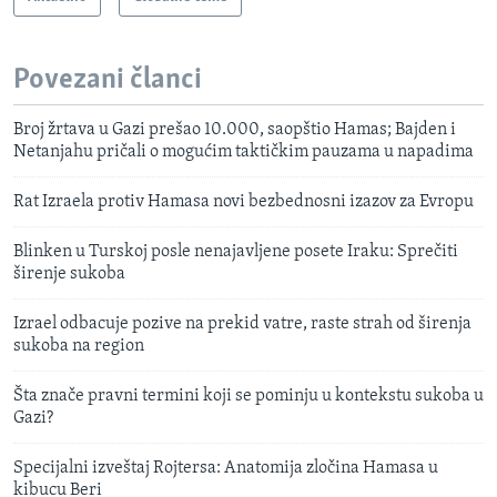
Povezani članci
Broj žrtava u Gazi prešao 10.000, saopštio Hamas; Bajden i
Netanjahu pričali o mogućim taktičkim pauzama u napadima
Rat Izraela protiv Hamasa novi bezbednosni izazov za Evropu
Blinken u Turskoj posle nenajavljene posete Iraku: Sprečiti
širenje sukoba
Izrael odbacuje pozive na prekid vatre, raste strah od širenja
sukoba na region
Šta znače pravni termini koji se pominju u kontekstu sukoba u
Gazi?
Specijalni izveštaj Rojtersa: Anatomija zločina Hamasa u
kibucu Beri