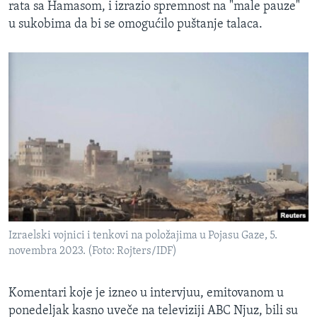
rata sa Hamasom, i izrazio spremnost na "male pauze"
u sukobima da bi se omogućilo puštanje talaca.
Izraelski vojnici i tenkovi na položajima u Pojasu Gaze, 5.
novembra 2023. (Foto: Rojters/IDF)
Komentari koje je izneo u intervjuu, emitovanom u
ponedeljak kasno uveče na televiziji ABC Njuz, bili su