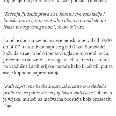
koji je ujedno jedini put za ulazak pomoći u enklavu.
"Kršenja ljudskih prava su u korenu ove eskalacije i
ljudska prava igraju centralnu ulogu u pronalaženju
izlaza iz ovog vrtloga bola",
rekao je Turk.
Izrael je dao stanovnicima vremenski interval od 10:00
do 14:00 u utorak da napuste grad Gazu. Stanovnici
kažu da su se izraelski tenkovi uglavnom kretali noću,
pri čemu su se izraelske snage u velikoj meri oslanjale
na vazdušne i artiljerijske napade kako bi očistili put za
svoje kopneno napredovanje.
"Radi sopstvene bezbednosti, iskoristite ovu sledeću
priliku da se pomerite na jug izvan Vadi Gaze",
objavila
je vojska, misleći na močvarna područja koja presecaju
Pojas.