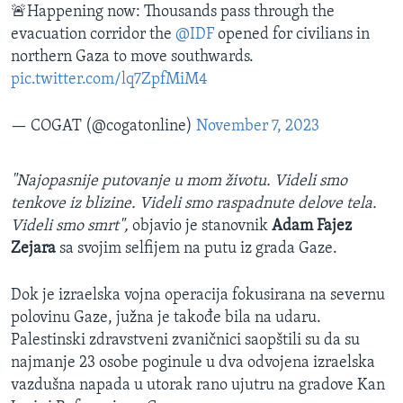
🚨Happening now: Thousands pass through the
evacuation corridor the
@IDF
opened for civilians in
northern Gaza to move southwards.
pic.twitter.com/lq7ZpfMiM4
— COGAT (@cogatonline)
November 7, 2023
"Najopasnije putovanje u mom životu. Videli smo
tenkove iz blizine. Videli smo raspadnute delove tela.
Videli smo smrt",
objavio je stanovnik
Adam Fajez
Zejara
sa svojim selfijem na putu iz grada Gaze.
Dok je izraelska vojna operacija fokusirana na severnu
polovinu Gaze, južna je takođe bila na udaru.
Palestinski zdravstveni zvaničnici saopštili su da su
najmanje 23 osobe poginule u dva odvojena izraelska
vazdušna napada u utorak rano ujutru na gradove Kan