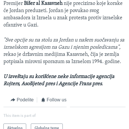
Premijer
Bišer al Kasavneh
nije precizirao koje korake
će Jordan preduzeti. Jordan je povukao svog
ambasadora iz Izraela u znak protesta protiv izraelske
ofanzive u Gazi.
"Sve opcije su na stolu za Jordan u našem suočavanju sa
izraelskom agresijom na Gazu i njenim posledicama",
rekao je državnim medijima Kasavneh, čija je zemlja
potpisala mirovni sporazum sa Izraelom 1994. godine.
U izveštaju su korišćene neke informacije agencija
Rojters, Asošijeted pres i Agencije Frans pres.
Podelite
Follow us
This item is part of
Aktuelno
Globalne teme