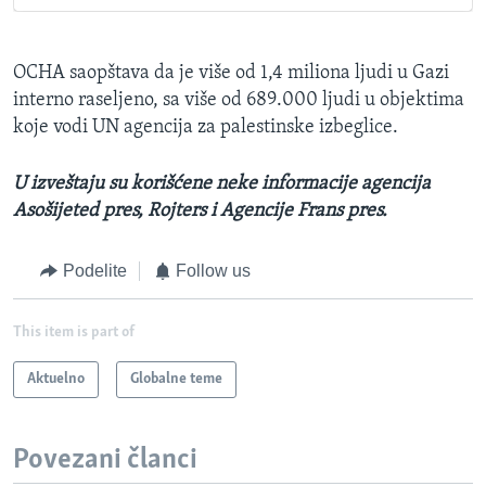
OCHA saopštava da je više od 1,4 miliona ljudi u Gazi
interno raseljeno, sa više od 689.000 ljudi u objektima
koje vodi UN agencija za palestinske izbeglice.
U izveštaju su korišćene neke informacije agencija
Asošijeted pres, Rojters i Agencije Frans pres.
Podelite
Follow us
This item is part of
Aktuelno
Globalne teme
Povezani članci