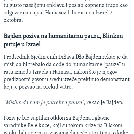
tu gusto naseljenu enklavu i poslao kopnene trupe kao
odgovor na napad Hamasovih boraca na Izrael 7.
oktobra.
Bajden poziva na humanitarnu pauzu, Blinken
putuje u Izrael
Predsednik Sjedinjenih Država
Džo Bajden
rekao je da
misli da bi trebalo da dođe do humanitarne "pauze" u
ratu između Izraela i Hamasa, nakon što je njegov
predizborni govor u sredu uveče prekinuo demonstrant
koji je pozvao na prekid vatre.
"Mislim da nam je potrebna pauza"
, rekao je Bajden.
Poziv je bio suptilan otklon za Bajdena i glavne
saradnike Bele kuće, koji su tokom krize na Bliskom
istoku bili uporni u izjavama da neće uticati na to kako