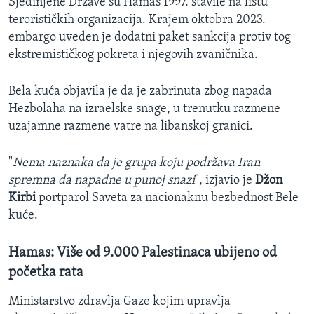
Sjedinjene Države su Hamas 1997. stavile na listu
terorističkih organizacija. Krajem oktobra 2023.
embargo uveden je dodatni paket sankcija protiv tog
ekstremističkog pokreta i njegovih zvaničnika.
Bela kuća objavila je da je zabrinuta zbog napada
Hezbolaha na izraelske snage, u trenutku razmene
uzajamne razmene vatre na libanskoj granici.
"
Nema naznaka da je grupa koju podržava Iran
spremna da napadne u punoj snazi
", izjavio je
Džon
Kirbi
portparol Saveta za nacionaknu bezbednost Bele
kuće.
Hamas: Više od 9.000 Palestinaca ubijeno od
početka rata
Ministarstvo zdravlja Gaze kojim upravlja