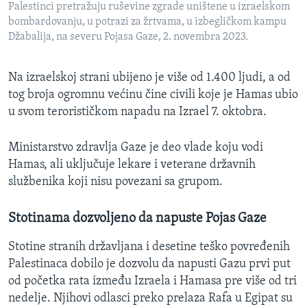
Palestinci pretražuju ruševine zgrade uništene u izraelskom
bombardovanju, u potrazi za žrtvama, u izbegličkom kampu
Džabalija, na severu Pojasa Gaze, 2. novembra 2023.
Na izraelskoj strani ubijeno je više od 1.400 ljudi, a od
tog broja ogromnu većinu čine civili koje je Hamas ubio
u svom terorističkom napadu na Izrael 7. oktobra.
Ministarstvo zdravlja Gaze je deo vlade koju vodi
Hamas, ali uključuje lekare i veterane državnih
službenika koji nisu povezani sa grupom.
Stotinama dozvoljeno da napuste Pojas Gaze
Stotine stranih državljana i desetine teško povređenih
Palestinaca dobilo je dozvolu da napusti Gazu prvi put
od početka rata između Izraela i Hamasa pre više od tri
nedelje. Njihovi odlasci preko prelaza Rafa u Egipat su