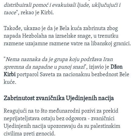
distribuirali pomoć i evakuisali ljude, uključujući i
taoce
", rekao je Kirbi.
Takođe, ukazao je da je Bela kuća zabrinuta zbog
napada Hezbolaha na izraelske snage, u trenutku
razmene uzajamne razmene vatre na libanskoj granici.
"
Nema naznaka da je grupa koju podržava Iran
spremna da napadne u punoj snazi
", izjavio je
Džon
Kirbi
portparol Saveta za nacionaknu bezbednost Bele
kuće.
Zabrinutost zvaničnika Ujedinjenih nacija
Reagujući na to što međunarodni pozivi za prekid
neprijateljstava ostaju bez odgovora - zvaničnici
Ujedinjenih nacija upozoravaju da su palestinskim
civilima preti genocid.