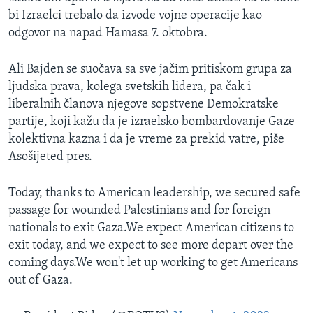
bi Izraelci trebalo da izvode vojne operacije kao
odgovor na napad Hamasa 7. oktobra.
Ali Bajden se suočava sa sve jačim pritiskom grupa za
ljudska prava, kolega svetskih lidera, pa čak i
liberalnih članova njegove sopstvene Demokratske
partije, koji kažu da je izraelsko bombardovanje Gaze
kolektivna kazna i da je vreme za prekid vatre, piše
Asošijeted pres.
Today, thanks to American leadership, we secured safe
passage for wounded Palestinians and for foreign
nationals to exit Gaza.We expect American citizens to
exit today, and we expect to see more depart over the
coming days.We won't let up working to get Americans
out of Gaza.