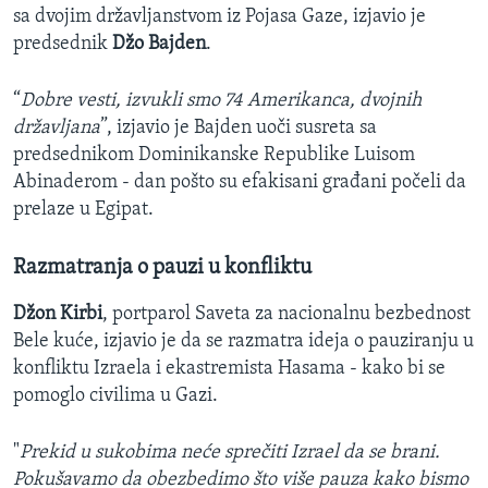
sa dvojim državljanstvom iz Pojasa Gaze, izjavio je
predsednik
Džo Bajden
.
“
Dobre vesti, izvukli smo 74 Amerikanca, dvojnih
državljana
”, izjavio je Bajden uoči susreta sa
predsednikom Dominikanske Republike Luisom
Abinaderom - dan pošto su efakisani građani počeli da
prelaze u Egipat.
Razmatranja o pauzi u konfliktu
Džon Kirbi
, portparol Saveta za nacionalnu bezbednost
Bele kuće, izjavio je da se razmatra ideja o pauziranju u
konfliktu Izraela i ekastremista Hasama - kako bi se
pomoglo civilima u Gazi.
"
Prekid u sukobima neće sprečiti Izrael da se brani.
Pokušavamo da obezbedimo što više pauza kako bismo