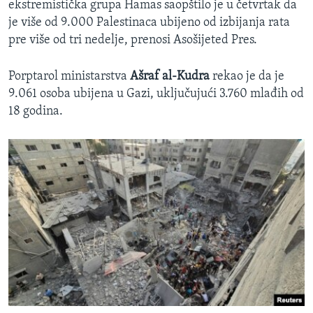
ekstremistička grupa Hamas saopštilo je u četvrtak da
je više od 9.000 Palestinaca ubijeno od izbijanja rata
pre više od tri nedelje, prenosi Asošijeted Pres.
Porptarol ministarstva
Ašraf al-Kudra
rekao je da je
9.061 osoba ubijena u Gazi, uključujući 3.760 mlađih od
18 godina.