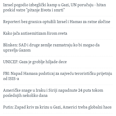
Izrael pogodio izbeglički kamp u Gazi, UN poručuju - hitan
prekid vatre "pitanje života i smrti"
Reporteri bez granica optužili Izrael i Hamas za ratne zločine
Kako jača antisemitizam širom sveta
Blinken: SAD i druge zemlje razmatraju ko bi mogao da
upravlja Gazom
UNICEF: Gaza je groblje hiljade dece
FBI: Napad Hamasa podsticaj za najveću terorističku prijetnju
od ISIS-a
Američke snage u Iraku i Siriji napadnute 24 puta tokom
poslednjih nekoliko dana
Putin: Zapad kriv za krizu u Gazi, Americi treba globalni haos