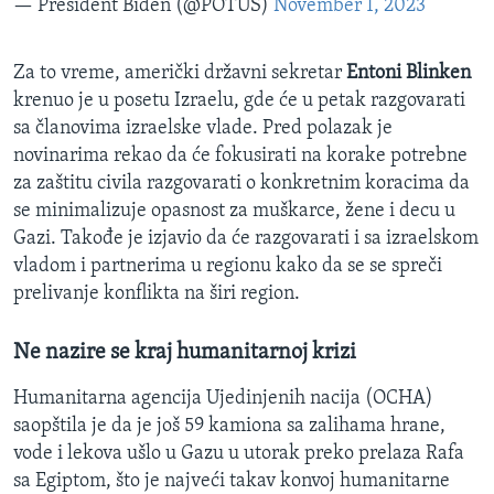
— President Biden (@POTUS)
November 1, 2023
Za to vreme, američki državni sekretar
Entoni Blinken
krenuo je u posetu Izraelu, gde će u petak razgovarati
sa
članovima izraelske vlade. Pred polazak je
novinarima rekao da će fokusirati na korake potrebne
za zaštitu civila razgovarati o konkretnim koracima da
se minimalizuje opasnost za muškarce, žene i decu u
Gazi. Takođe je izjavio da će razgovarati i sa izraelskom
vladom i partnerima u regionu kako da se se spreči
prelivanje konflikta na širi region.
Ne nazire se kraj humanitarnoj krizi
Humanitarna agencija Ujedinjenih nacija (OCHA)
saopštila je da je još 59 kamiona sa zalihama hrane,
vode i lekova ušlo u Gazu u utorak preko prelaza Rafa
sa Egiptom, što je najveći takav konvoj humanitarne