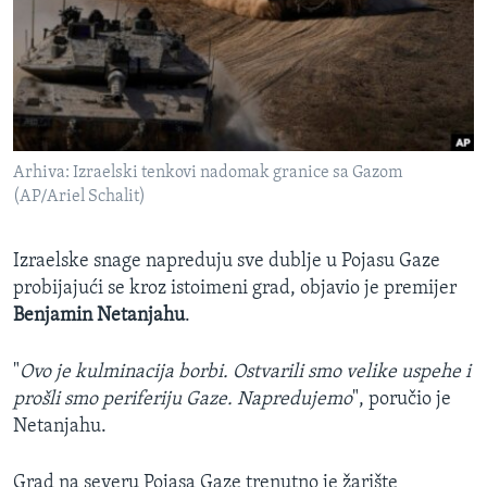
SPORT
INTERVJU
Arhiva: Izraelski tenkovi nadomak granice sa Gazom
(AP/Ariel Schalit)
Izraelske snage napreduju sve dublje u Pojasu Gaze
probijajući se kroz istoimeni grad, objavio je premijer
Benjamin Netanjahu
.
"
Ovo je kulminacija borbi. Ostvarili smo velike uspehe i
prošli smo periferiju Gaze. Napredujemo
", poručio je
Netanjahu.
Grad na severu Pojasa Gaze trenutno je žarište