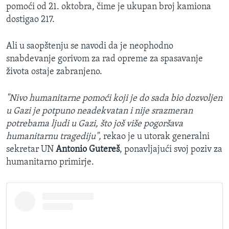
pomoći od 21. oktobra, čime je ukupan broj kamiona
dostigao 217.
Ali u saopštenju se navodi da je neophodno
snabdevanje gorivom za rad opreme za spasavanje
života ostaje zabranjeno.
"Nivo humanitarne pomoći koji je do sada bio dozvoljen
u Gazi je potpuno neadekvatan i nije srazmeran
potrebama ljudi u Gazi, što još više pogoršava
humanitarnu tragediju",
rekao je u utorak generalni
sekretar UN
Antonio Gutereš
, ponavljajući svoj poziv za
humanitarno primirje.