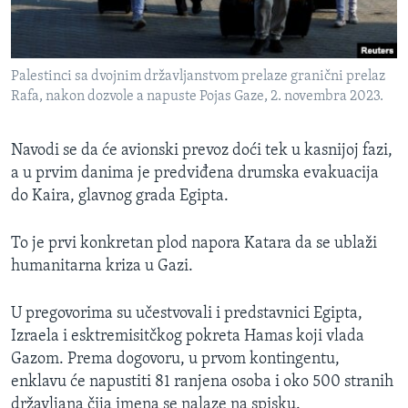
Palestinci sa dvojnim državljanstvom prelaze granični prelaz
Rafa, nakon dozvole a napuste Pojas Gaze, 2. novembra 2023.
Navodi se da će avionski prevoz doći tek u kasnijoj fazi,
a u prvim danima je predviđena drumska evakuacija
do Kaira, glavnog grada Egipta.
To je prvi konkretan plod napora Katara da se ublaži
humanitarna kriza u Gazi.
U pregovorima su učestvovali i predstavnici Egipta,
Izraela i esktremisitčkog pokreta Hamas koji vlada
Gazom. Prema dogovoru, u prvom kontingentu,
enklavu će napustiti 81 ranjena osoba i oko 500 stranih
državljana čija imena se nalaze na spisku.