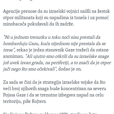
Agencije prenose da su izraelski vojnici naišli na žestok
otpor militanata koji su napadima iz tunela i uz pomoć
minobacača pokušavali da ih zadrže.
"Ni u jednom trenutku u toku noći nisu prestali da
bombarduju Gazu, kuća nijednom nije prestala da se
trese"
, rekao je jedan stanovnik Gaze tražeći da ostane
anoniman.
"Ali ujutro smo otkrili da su izraelske snage
još uvek izvan grada, na periferiji, a to znači da je otpor
jači nego što smo očekivali",
dodao je on.
Za sada se čini da je strategija izraelske vojske da što
veći broj njihovih snaga bude koncentrisan na severu
Pojasa Gaze i da se trenutno izbegava napad na celu
teritoriju, piše Rojters.