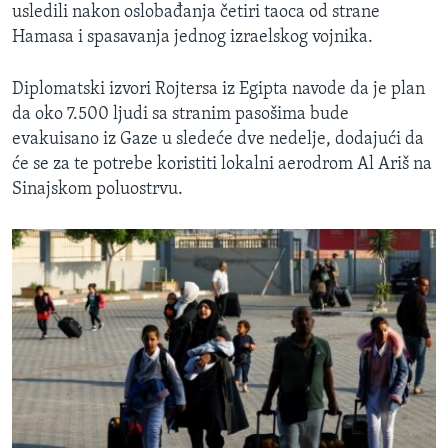
usledili nakon oslobađanja četiri taoca od strane
Hamasa i spasavanja jednog izraelskog vojnika.
Diplomatski izvori Rojtersa iz Egipta navode da je plan
da oko 7.500 ljudi sa stranim pasošima bude
evakuisano iz Gaze u sledeće dve nedelje, dodajući da
će se za te potrebe koristiti lokalni aerodrom Al Ariš na
Sinajskom poluostrvu.