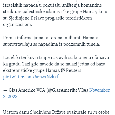
izraelskih napada u pokušaju uništenja komandne
strukture palestinske islamističke grupe Hamas, koju
su Sjedinjene Države proglasile terorističkom
organizacijom.
Prema informcijama sa terena, militanti Hamasa
suprotstavljaju se napadima iz podzemnih tunela.
Izraelski tenkovi i trupe nastavili su kopnenu ofanzivu
ka gradu Gazi gde navode da se nalazi jedna od baza
ekstremističke grupe Hamas.📹 Reuters
pic.twitter.com/6onzxNzkxf
— Glas Amerike VOA (@GlasAmerikeVOA)
November
2, 2023
U istom danu Sjedinjene Države evakusale su 74 osobe