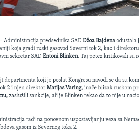
 —
Administracija predsednika SAD
Džoa Bajdena
odustala 
niji koja gradi ruski gasovod Severni tok 2, kao i direktor
žavni sekretar SAD
Entoni Blinken
. Taj potez kritikovali su 
ejt departmenta koji je poslat Kongresu navodi se da su ko
ok 2 i njen direktor
Matijas Varing,
inače blizak ruskom p
inu,
zaslužili sankcije, ali je Blinken rekao da to nije u nac
inistracija radi na ponovnom uspostavljanju veza sa Nema
abdeva gasom iz Severnog toka 2.