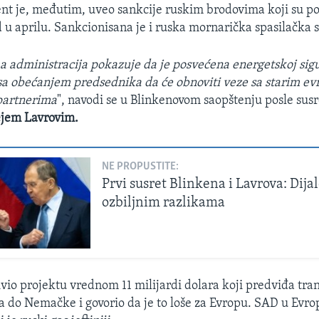
nt je, međutim, uveo sankcije ruskim brodovima koji su po
d u aprilu. Sankcionisana je i ruska mornarička spasilačka 
 administracija pokazuje da je posvećena energetskoj sigu
 sa obećanjem predsednika da će obnoviti veze sa starim e
partnerima
", navodi se u Blinkenovom saopštenju posle sus
jem Lavrovim.
NE PROPUSTITE:
Prvi susret Blinkena i Lavrova: Dija
ozbiljnim razlikama
ivio projektu vrednom 11 milijardi dolara koji predviđa tra
a do Nemačke i govorio da je to loše za Evropu. SAD u Evro