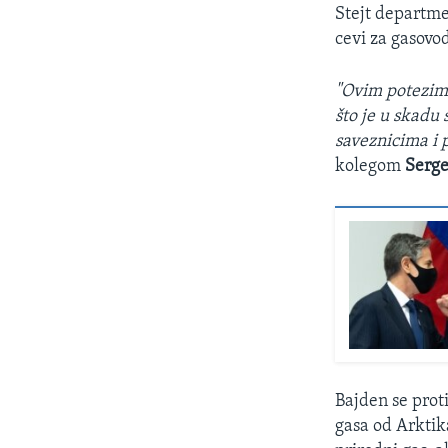
Stejt departme
cevi za gasovo
"Ovim potezima
što je u skadu
saveznicima i 
kolegom
Serge
Bajden se prot
gasa od Arktik