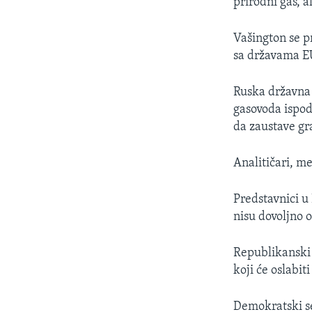
prirodni gas, al
Vašington se p
sa državama EU
Ruska državna
gasovoda ispod
da zaustave gr
Analitičari, m
Predstavnici u 
nisu dovoljno o
Republikanski
koji će oslabit
Demokratski s