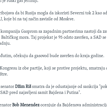
i je ruski gas jeftiniji.
ribojava da bi Rusija mogla da iskoristi Severni tok 2 kao 
, koje bi na taj način zavisile od Moskve.
 kompanija Gasprom sa zapadnim partnerima nastoji da zav
 Baltičkog mora. Taj projekat je 95 odsto završen, a SAD se 
adnju.
eđutim, očekuju da gasovod bude završen do kraja godine.
Kongresu iz obe partije, koji se protive projektu, smatraju 
štre.
 senator
Džim Riš
smatra da je odustajanje od sankcija "po
i SAD pred najavljeni samit Bajdena i Putina".
enator
Bob Menendez
ocenjuje da Bajdenova administracij