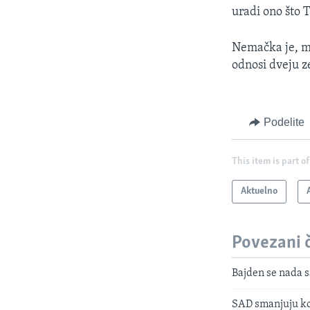
uradi ono što 
Nemačka je, me
odnosi dveju ze
Podelite
This item is part of
Aktuelno
Povezani 
Bajden se nada s
SAD smanjuju kon