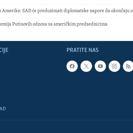
as Amerike: SAD će preduzimati diplomatske napore da okončaju
tomija Putinovih odnosa sa američkim predsednicima
IJE
PRATITE NAS
SAD