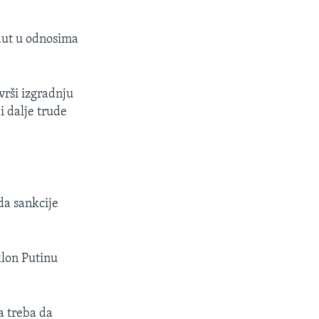
adut u odnosima
rši izgradnju
i dalje trude
da sankcije
klon Putinu
a treba da