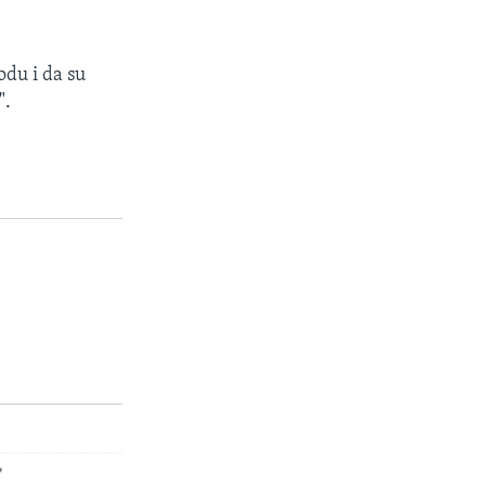
odu i da su
".
"