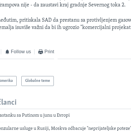
Trampova nije - da zaustavi kraj gradnje Severnog toka 2.
đutim, pritiskala SAD da prestanu sa protivljenjem gasov
malja isuviše važni da bi ih ugrozio "komercijalni projekat
Follow us
Print
Amerika
Globalne teme
članci
astanku sa Putinom u junu u Evropi
zularne usluge u Rusiji, Moskva odbacuje "neprijateljske poteze