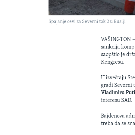
Spajanje cevi za Severni tok 2 u Rusiji
VAŠINGTON
sankcija kompa
saopštio je dr
Kongresu.
U izveštaju St
gradi Severni t
Vladimiru Put
interesu SAD.
Bajdenova adm
treba da se sn