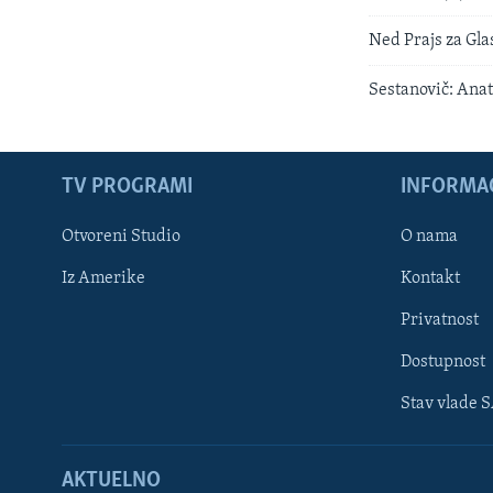
Ned Prajs za Gl
Sestanovič: Ana
TV PROGRAMI
INFORMAC
Otvoreni Studio
O nama
Iz Amerike
Kontakt
Privatnost
Dostupnost
Stav vlade 
Learning English
AKTUELNO
PRATITE NAS