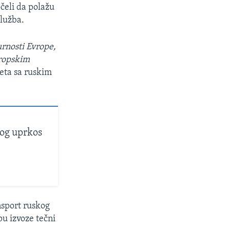
čeli da polažu
služba.
rnosti Evrope,
vropskim
reta sa ruskim
log uprkos
nsport ruskog
pu izvoze tečni