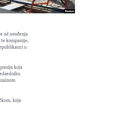
je od uvođenja
u te kompanije,
republikanci u
mpanija koja
redsedniku
ionalnom
čkom, koja