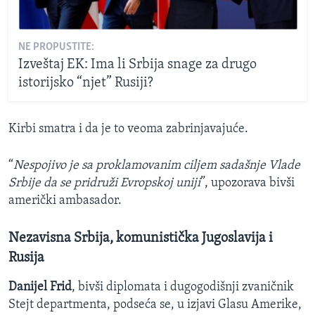
NE PROPUSTITE:
Izveštaj EK: Ima li Srbija snage za drugo
istorijsko “njet” Rusiji?
Kirbi smatra i da je to veoma zabrinjavajuće.
“
Nespojivo je sa proklamovanim ciljem sadašnje Vlade
Srbije da se pridruži Evropskoj uniji
”, upozorava bivši
američki ambasador.
Nezavisna Srbija, komunistička Jugoslavija i
Rusija
Danijel Frid
, bivši diplomata i dugogodišnji zvaničnik
Stejt departmenta, podseća se, u izjavi Glasu Amerike,