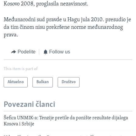
Kosovo 2008, proglasila nezavisnost.
Međunarodni sud pravde u Hagu jula 2010. presudio je
da tim činom nisu prekršene norme međunarodnog
prava.
Podelite
Follow us
This item is part of
Aktuelno
Balkan
Društvo
Povezani članci
Šefica UNMIK-a: Tenzije pretile da ponište rezultate dijaloga
Kosova i Srbije