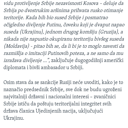
vidu protivljenje Srbije nezavisnosti Kosova – deluje da
Srbija po dvostrukim aršinima prihvata rusko otimanje
teritorije. Kada bih bio sused Srbije i posmatrao
očigledno divljenje Putinu, čoveku koji je dvaput napao
suseda (Ukrajinu), jednom drugog komšiju (Gruzija), a
nikada nije napustio okupiranu teritoriju bivšeg suseda
(Moldavija) - pitao bih se, da li bi je to moglo navesti da
razmišlja o imitaciji Putinovih poteza, a ne samo da mu
izražava divljenje …”
, zaključuje dugogodišnji američki
diplomata i bivši ambasador u Srbiji.
Osim stava da se sankcije Rusiji neće uvoditi, kako je to
naznačio predsednik Srbije, sve dok ne budu ugroženi
najvitalniji državni i nacionalni interesi – zvaničnici
Srbije ističu da poštuju teritorijalni integritet svih
država članica Ujedinjenih nacija, uključujući
Ukrajinu.