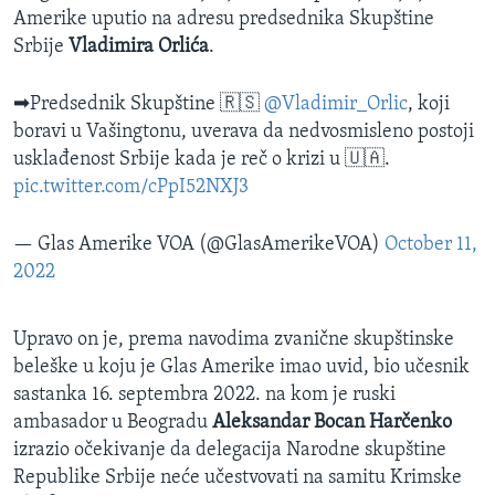
Amerike uputio na adresu predsednika Skupštine
Srbije
Vladimira Orlića
.
➡Predsednik Skupštine 🇷🇸
@Vladimir_Orlic
, koji
boravi u Vašingtonu, uverava da nedvosmisleno postoji
usklađenost Srbije kada je reč o krizi u 🇺🇦.
pic.twitter.com/cPpI52NXJ3
— Glas Amerike VOA (@GlasAmerikeVOA)
October 11,
2022
Upravo on je, prema navodima zvanične skupštinske
beleške u koju je Glas Amerike imao uvid, bio učesnik
sastanka 16. septembra 2022. na kom je ruski
ambasador u Beogradu
Aleksandar Bocan Harčenko
izrazio očekivanje da delegacija Narodne skupštine
Republike Srbije neće učestvovati na samitu Krimske