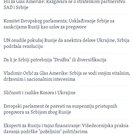
Hil za Glas Amerike: Razgovara se o strateškom partnerstvu
SAD i Srbije
Komitet Evropskog parlamenta: Usklađivanje Srbije sa
sankcijama Rusiji kao uslov za pregovore
UN osudile pokušaj Rusije da anektira delove Ukrajine, Srbija
podržala rezoluciju
Da li je Srbiji potrebnija "Družba" ili diversifikacija
Vladimir Orlić za Glas Amerike: Srbija se vodi svojim vitalnim,
državnim i nacionalnim interesima
Sličnosti i razlike Kosova i Ukrajine
Evropski parlament će pozvati na suspenziju pristupnih
pregovora sa Srbijom zbog Rusije
Eksperti za Rusiju i tajno finansiranje: Višedecenijska praksa
davanja podrške "poželjnim" političarima