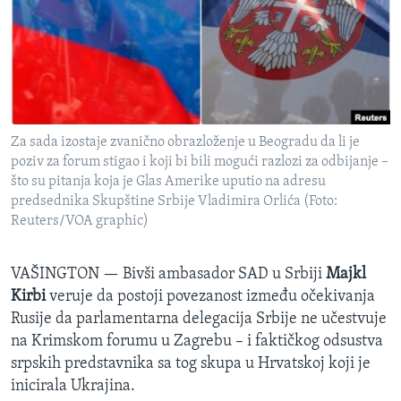
SPORT
INTERVJU
Za sada izostaje zvanično obrazloženje u Beogradu da li je
poziv za forum stigao i koji bi bili mogući razlozi za odbijanje –
što su pitanja koja je Glas Amerike uputio na adresu
predsednika Skupštine Srbije Vladimira Orlića (Foto:
Reuters/VOA graphic)
VAŠINGTON —
Bivši ambasador SAD u Srbiji
Majkl
Kirbi
veruje da postoji povezanost između očekivanja
Rusije da parlamentarna delegacija Srbije ne učestvuje
na Krimskom forumu u Zagrebu – i faktičkog odsustva
srpskih predstavnika sa tog skupa u Hrvatskoj koji je
inicirala Ukrajina.