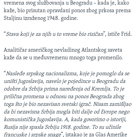
vremena svog službovanja u Beogradu – kada je, kako
kaže, bio prisutan opravdani ponos zbog prkosa prema
Staljinu izraženog 1948. godine.
“
Stava koji je za njih u to vreme bio rizičan
”, ističe Frid.
Analitičar američkog nevladinog Atlantskog saveta
kaže da se u međuvremenu mnogo toga promenilo.
“
Nasleđe srpskog nacionalizma, koje je pomoglo da se
uništi Jugoslavija, navelo je pojedince u Beogradu da
odobre da Srbija prima naređenja od Kremlja. To je
prilična promena u odnosu na ponos Beograda zbog
toga što je bio nezavisan svetski igrač. Nisam zamišljao
da bi nezavisna Srbija mogla biti dalje od Evrope nego
komunistička Jugoslavija. A, kada govorimo o istoriji,
Rusija nije spasla Srbiju 1918. godine. To su učinile
francuske i srpske snage
”, istakao je za Glas Amerike