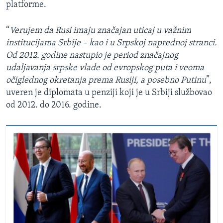
platforme.
“
Verujem da Rusi imaju značajan uticaj u važnim
institucijama Srbije – kao i u Srpskoj naprednoj stranci.
Od 2012. godine nastupio je period značajnog
udaljavanja srpske vlade od evropskog puta i veoma
očiglednog okretanja prema Rusiji, a posebno Putinu
”,
uveren je diplomata u penziji koji je u Srbiji službovao
od 2012. do 2016. godine.