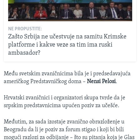
NE PROPUSTITE:
Zašto Srbija ne učestvuje na samitu Krimske
platforme i kakve veze sa tim ima ruski
ambasador?
Među svetskim zvaničnicima bila je i predsedavajuća
američkog Predstavničkog doma –
Nensi Pelosi
.
Hrvatski zvaničnici i organizatori skupa tvrde da je
srpskim predstavnicima upućen poziv za učešće.
Međutim, za sada izostaje zvanično obrazloženje u
Beogradu da li je poziv za forum stigao i koji bi bili
mogući razlozi za odbijanje – što su pitanja koja je Glas