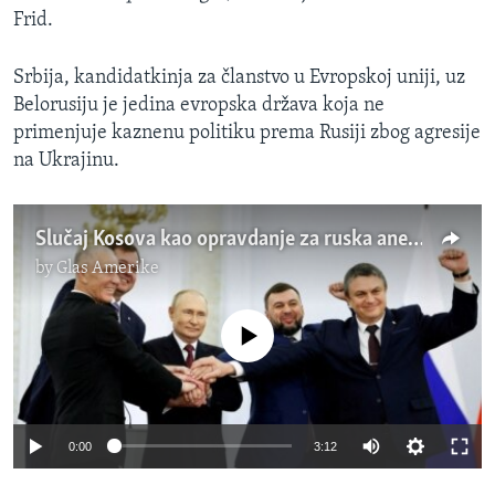
Frid.
Srbija, kandidatkinja za članstvo u Evropskoj uniji, uz
Belorusiju je jedina evropska država koja ne
primenjuje kaznenu politiku prema Rusiji zbog agresije
na Ukrajinu.
Slučaj Kosova kao opravdanje za ruska anektiranja
by
Glas Amerike
No media source currently available
0:00
3:12