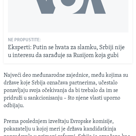
NE PROPUSTITE:
Eksperti: Putin se hvata za slamku, Srbiji nije
u interesu da sarađuje sa Rusijom koja gubi
Najveći deo međunarodne zajednice, među kojima su
države koje Srbija označava partnerima, učestalo
ponavljaju svoja očekivanja da bi trebalo da im se
pridruži u sankcionisanju – što njene vlasti uporno
odbijaju.
Prema poslednjem izveštaju Evropske komisije,
pokazatelju u kojoj meri je država kandidatkinja