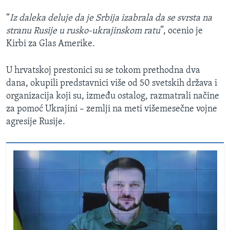
“
Iz daleka deluje da je Srbija izabrala da se svrsta na
stranu Rusije u rusko-ukrajinskom ratu
”, ocenio je
Kirbi za Glas Amerike.
U hrvatskoj prestonici su se tokom prethodna dva
dana, okupili predstavnici više od 50 svetskih država i
organizacija koji su, između ostalog, razmatrali načine
za pomoć Ukrajini – zemlji na meti višemesečne vojne
agresije Rusije.