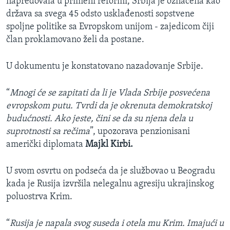
napredovala u primeni reformi, Srbija je označena kao
država sa svega 45 odsto usklađenosti sopstvene
spoljne politike sa Evropskom unijom - zajedicom čiji
član proklamovano želi da postane.
U dokumentu je konstatovano nazadovanje Srbije.
“
Mnogi će se zapitati da li je Vlada Srbije posvećena
evropskom putu. Tvrdi da je okrenuta demokratskoj
budućnosti. Ako jeste, čini se da su njena dela u
suprotnosti sa rečima
”, upozorava penzionisani
američki diplomata
Majkl Kirbi.
U svom osvrtu on podseća da je službovao u Beogradu
kada je Rusija izvršila nelegalnu agresiju ukrajinskog
poluostrva Krim.
“
Rusija je napala svog suseda i otela mu Krim. Imajući u