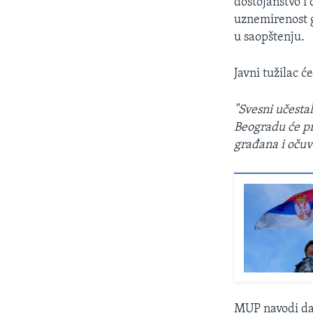
dostojanstvo i
uznemirenost g
u saopštenju.
Javni tužilac ć
"Svesni učesta
Beogradu će pre
građana i očuv
MUP navodi da 