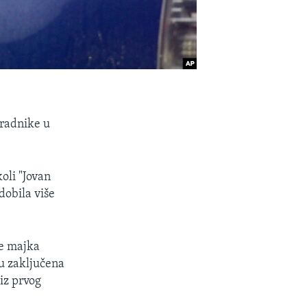
 radnike u
oli "Jovan
dobila više
je majka
nu zaključena
 iz prvog