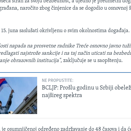
 oseća strah za svoju bezbednost, a ujedno je predmetni dog
rađana, naročito zbog činjenice da se dogodio u osnovnoj š
e 15. juna saslušati okrivljenu o svim okolnostima događaja.
losti napada na prosvetne radnike Treće osnovno javno tuži
dlagati najstrože sankcije i na taj način uticati na bezbed
anje obrazovnih institucija"
, zaključuje se u saopštenju.
NE PROPUSTITE:
BCLJP: Prošlu godinu u Srbiji obelež
najšireg spektra
je osumnjičenoj određeno zadržavanje do 48 časova i da će