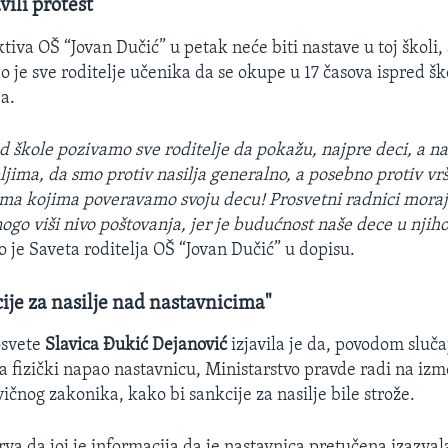
vili protest
iva OŠ “Jovan Dučić” u petak neće biti nastave u toj školi,
o je sve roditelje učenika da se okupe u 17 časova ispred šk
a.
 škole pozivamo sve roditelje da pokažu, najpre deci, a naž
jima, da smo protiv nasilja generalno, a posebno protiv vr
ima kojima poveravamo svoju decu! Prosvetni radnici moraj
go viši nivo poštovanja, jer je budućnost naše dece u njih
o je Saveta roditelja OŠ “Jovan Dučić” u dopisu.
ije za nasilje nad nastavnicima"
osvete
Slavica Đukić Dejanović
izjavila je da, povodom sluča
ka fizički napao nastavnicu, Ministarstvo pravde radi na iz
čnog zakonika, kako bi sankcije za nasilje bile strože.
rva da joj je informacija da je nastavnica pretučena izazval