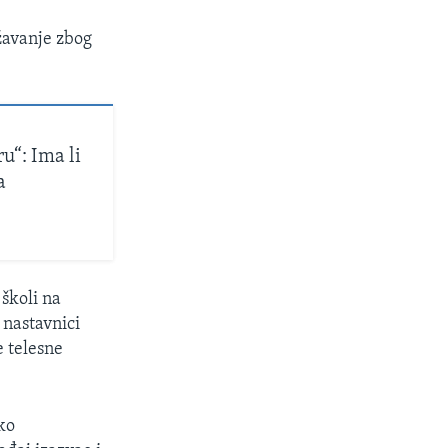
žavanje zbog
u“: Ima li
a
 školi na
nastavnici
e telesne
sko