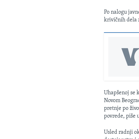
Po nalogu javn
krivičnih dela 
Uhapšenoj se kr
Novom Beograd
pretnje po živ
povrede, piše 
Usled radnji ok