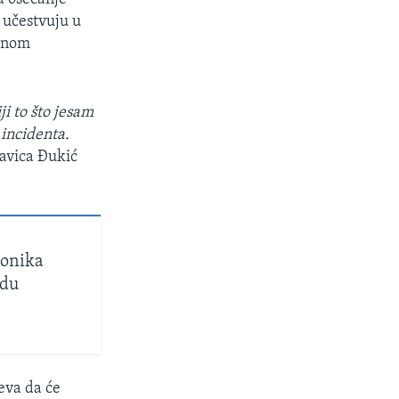
 učestvuju u
čenom
i to što jesam
 incidenta.
Slavica Đukić
konika
adu
eva da će