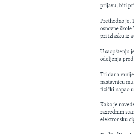
prijavu, biti 
Prethodno je, 1
osnovne škole 
pri izlasku iz 
U saopštenju je
odeljenja pred 
Tri dana ranije
nastavnicu muz
fizički napao u
Kako je navede
razrednim star
elektronsku ci