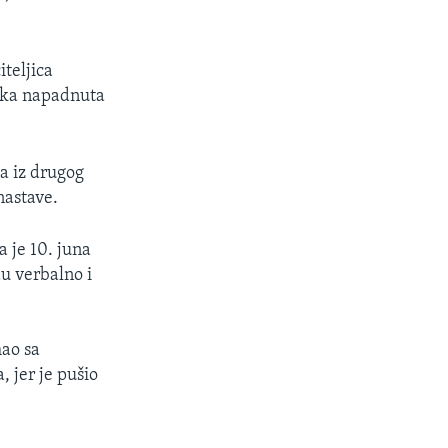
iteljica
nika napadnuta
ka iz drugog
nastave.
a je 10. juna
u verbalno i
mao sa
 jer je pušio