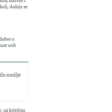
ađaj izazvao i
koli, dodaje se
laštvo u
nost svih
ilo nasilje
, uz krivičnu