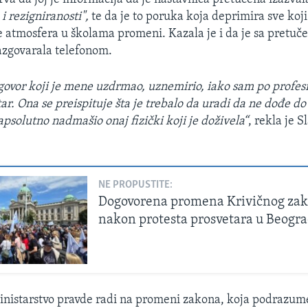
i rezigniranosti",
te da je to poruka koja deprimira sve koji
 atmosfera u školama promeni. Kazala je i da je sa pretu
azgovarala telefonom.
govor koji je mene uzdrmao, uznemirio, iako sam po profesij
tar. Ona se preispituje šta je trebalo da uradi da ne dođe do
 apsolutno nadmašio onaj fizički koji je doživela“
, rekla je 
NE PROPUSTITE:
Dogovorena promena Krivičnog za
nakon protesta prosvetara u Beogr
Ministarstvo pravde radi na promeni zakona, koja podrazum