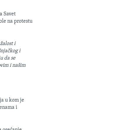
 a Savet
ole na protestu
alost i
šnjačkog i
u da se
ovim i našim
ja u kom je
menama i
a osećanje