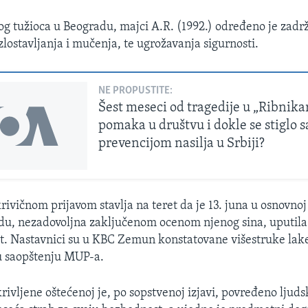
og tužioca u Beogradu, majci A.R. (1992.) određeno je zadr
zlostavljanja i mučenja, te ugrožavanja sigurnosti.
NE PROPUSTITE:
Šest meseci od tragedije u „Ribnikar
pomaka u društvu i dokle se stiglo s
prevencijom nasilja u Srbiji?
ivičnom prijavom stavlja na teret da je 13. juna u osnovnoj
u, nezadovoljna zaključenom ocenom njenog sina, uputila 
ot. Nastavnici su u KBC Zemun konstatovane višestruke lak
u saopštenju MUP-a.
rivljene oštećenoj je, po sopstvenoj izjavi, povređeno ljud