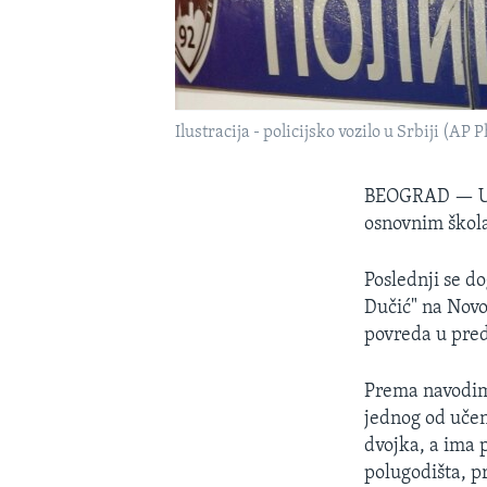
Ilustracija - policijsko vozilo u Srbiji (A
BEOGRAD —
U
osnovnim škol
Poslednji se do
Dučić" na Novo
povreda u pre
Prema navodima
jednog od učen
dvojka, a ima p
polugodišta, p