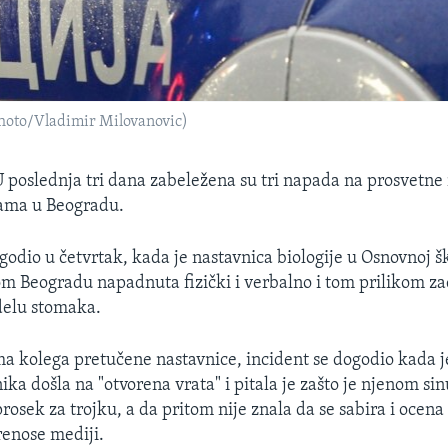
P Photo/Vladimir Milovanovic)
 poslednja tri dana zabeležena su tri napada na prosvetne
ama u Beogradu.
godio u četvrtak, kada je nastavnica biologije u Osnovnoj šk
m Beogradu napadnuta fizički i verbalno i tom prilikom za
delu stomaka.
 kolega pretučene nastavnice, incident se dogodio kada 
ika došla na "otvorena vrata" i pitala je zašto je njenom si
rosek za trojku, a da pritom nije znala da se sabira i ocena
renose mediji.