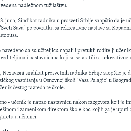
privedena nadležnom tužilaštvu.
3. juna, Sindikat radnika u prosveti Srbije saopštio da je uč
"Sveti Sava" po povratku sa rekreativne nastave sa Kopao
autobusa.
 navedeno da su učiteljicu napali i pretukli roditelji učeni
roditeljima i nastavnicima koji su se vratili sa rekreativne 
, Nezavisni sindikat prosvetnih radnika Srbije saopštio je d
ičkog vaspitanja u Osnovnoj školi "Vasa Pelagić" u Beograd
čenik šestog razreda te škole.
no - učenik je napao nastavnicu nakon razgovora koji je i
ešinom i zamenikom direktora škole kod kojih ga je uputila,
garetu u učionici.