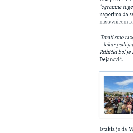
"ogromne tuge 
naporima da se
nastavnicom r
"Imali smo raz
– lekar psihija
Psihički bol je
Dejanović.
Istakla je da 