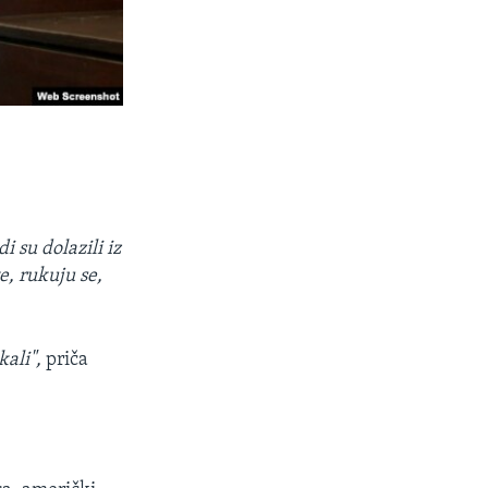
i su dolazili iz
e, rukuju se,
kali",
priča