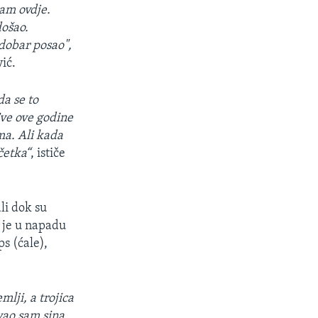
sam ovdje.
došao.
 dobar posao",
ić.
da se to
Sve ove godine
ma. Ali kada
četka“
, ističe
li dok su
 je u napadu
s (ćale),
mlji, a trojica
zvao sam sina,