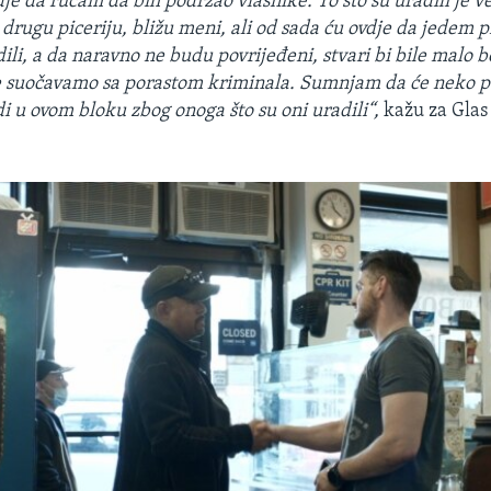
je da ručam da bih podržao vlasnike. To što su uradili je 
drugu piceriju, bližu meni, ali od sada ću ovdje da jedem p
adili, a da naravno ne budu povrijeđeni, stvari bi bile malo b
e suočavamo sa porastom kriminala. Sumnjam da će neko p
i u ovom bloku zbog onoga što su oni uradili“,
kažu za Gla