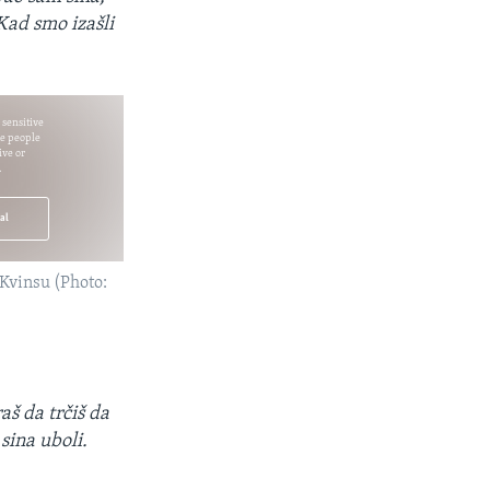
 Kad smo izašli
 sensitive
e people
ive or
.
eal
u Kvinsu (Photo:
aš da trčiš da
sina uboli.