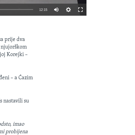
12:15
EMBED
SHARE
sa prije dva
u njujorškom
joj Korejki –
eđeni – a Ćazim
 nastavili su
odsto, imao
mi probijena