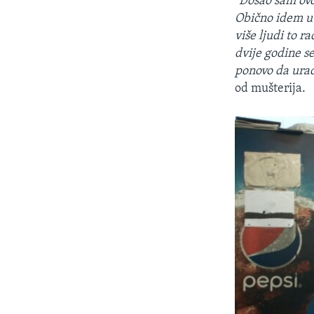
"Došao sam ovd
Obično idem u 
više ljudi to r
dvije godine s
ponovo da urad
od mušterija.