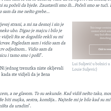
ni su počeli da bježe. Zaustavili smo ih…Počeli smo se tući.
tio sam da me nešto grebe…
ijevoj strani, a mi na desnoj i sin je
This image contains
neko ubo. Digao je majcu i bilo je
content which som
may find offens
u vidjeli šta se dogodilo rekli su mi
disturbing
 krvav. Pogledam sam i vidio sam da
i krv odjednom.. Vidio sam da
Click to rev
cu i tamo smo i pošli
".
Lui Suljović u bolnici 
 Ni jednog trenutka niste okljevali
Louie Suljevic)
kada ste vidjeli da je žena
rcem, a ne glavom. To su sekunde. Kad vidiš nešto tako, mor
 biti majka, sestra, komšija..
Najteže mi je bilo kad su mi 
išta da uradim
".