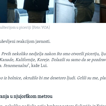
ušterijom u piceriji (Foto: VOA)
uševljeni reakcijom javnosti.
Prvih nekoliko nedjelja nakon što smo otvorili piceriju, ljud
 Kanade, Kalifornije, Koreje. Dolazili su samo da se pozdrav
ma. Fenomenalno
", kaže Lui.
 iz bolnice, okružilo bi me desetoro ljudi. Grlili su me, pla
vanja u njujorškom metrou