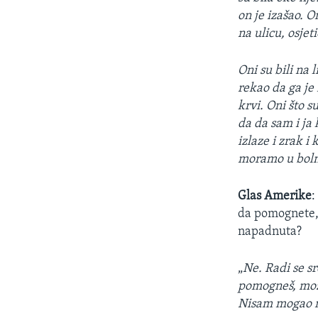
on je izašao. O
na ulicu, osje
Oni su bili na l
rekao da ga je 
krvi. Oni što s
da da sam i ja
izlaze i zrak 
moramo u bolni
Glas Amerike
:
da pomognete, 
napadnuta?
„
Ne. Radi se s
pomogneš, može
Nisam mogao n