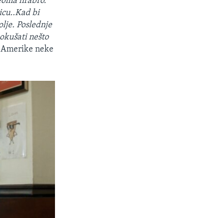
veoma hrabro.
icu..Kad bi
olje. Poslednje
okušati nešto
s Amerike neke