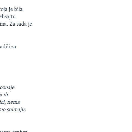
oja je bila
ebsajtu
ina. Za sada je
adili za
poznaje
a ih
ici, nema
amo snimaju,