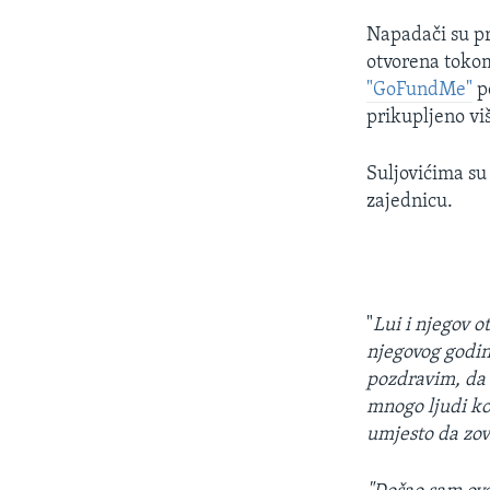
Napadači su pri
otvorena tokom
"GoFundMe"
po
prikupljeno vi
Suljovićima su
zajednicu.
"
Lui i njegov o
njegovog godin
pozdravim, da 
mnogo ljudi ko
umjesto da zo