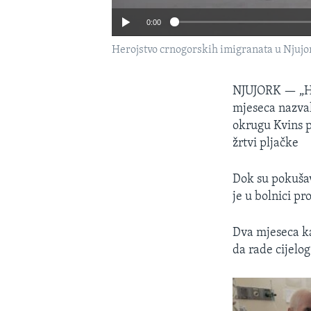
0:00
Herojstvo crnogorskih imigranata u Njuj
NJUJORK —
„H
mjeseca nazva
okrugu Kvins p
žrtvi pljačke
Dok su pokušav
je u bolnici pr
Dva mjeseca kas
da rade cijelo