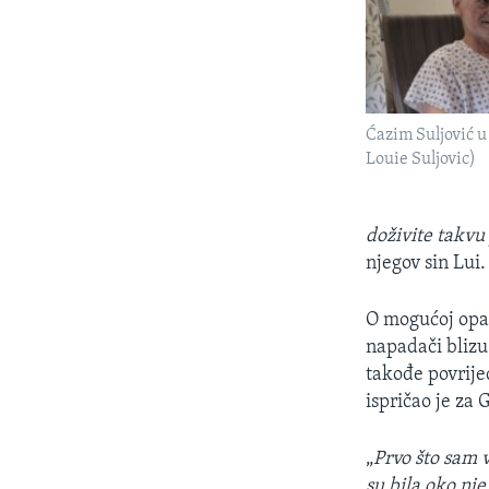
Ćazim Suljović u 
Louie Suljovic)
doživite takvu
njegov sin Lui.
O mogućoj opas
napadači blizu
takođe povrije
ispričao je za 
„
Prvo što sam v
su bila oko nje