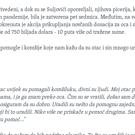
vedeni, a dok su se Suljovići oporavljali, njihova picerija, k
 pandemije, bila je zatvorena pet sedmica. Međutim, na v
krenuta je akcija prikupljanja novčanih donacija za oca i s
še od 750 hiljada dolara - 10 puta više od tražene sume.
 pomogle i komšije koje nam kažu da su otac i sin mnogo ur
tac uvijek su pomagali komšiluku, divni su ljudi. Moj otac 
ama, i ja ga znam preko oca. Čim su se vratili, došao sam d
osiguram da su dobro. Uradili su nešto da pomognu zajedn
ji bi to uradili. Niko više ne priskače u pomoć drugima. S
vu pomoć
..."