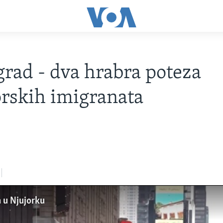
grad - dva hrabra poteza
rskih imigranata
 u Njujorku