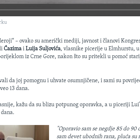
orku
eroji“ – ovako su američki mediji, javnost i članovi Kongre
li
Ćazima
i
Luija Suljovića
, vlasnike picerije u Elmhurstu, 
orijeklom iz Crne Gore, nakon što su pritekli u pomoć stari
ali da joj pomognu i uhvate osumnjičene, i sami su povrij
oveo 13 dana.
nije, kažu da su blizu potpunog oporavka, a u piceriji Lui’s
g dana.
"Oporavio sam se negdje 85 do 90 
sam devet ubodnih rana, pluća su 