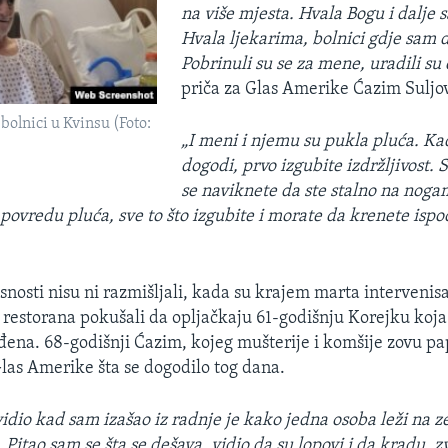
na više mjesta. Hvala Bogu i dalje 
Hvala ljekarima, bolnici gdje sam 
Pobrinuli su se za mene, uradili su
priča za Glas Amerike Ćazim Suljov
bolnici u Kvinsu (Foto:
„I meni i njemu su pukla pluća. Ka
dogodi, prvo izgubite izdržljivost. 
se naviknete da ste stalno na noga
 povredu pluća, sve to što izgubite i morate da krenete ispo
nosti nisu ni razmišljali, kada su krajem marta intervenisa
 restorana pokušali da opljačkaju 61-godišnju Korejku koja
đena. 68-godišnji Ćazim, kojeg mušterije i komšije zovu pap
Glas Amerike šta se dogodilo tog dana.
idio kad sam izašao iz radnje je kako jedna osoba leži na ze
. Pitao sam se šta se dešava, vidio da su lopovi i da kradu, 