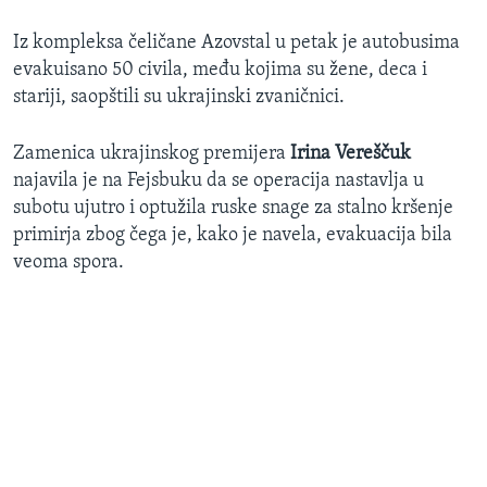
Iz kompleksa čeličane Azovstal u petak je autobusima
evakuisano 50 civila, među kojima su žene, deca i
stariji, saopštili su ukrajinski zvaničnici.
Zamenica ukrajinskog premijera
Irina Vereščuk
najavila je na Fejsbuku da se operacija nastavlja u
subotu ujutro i optužila ruske snage za stalno kršenje
primirja zbog čega je, kako je navela, evakuacija bila
veoma spora.