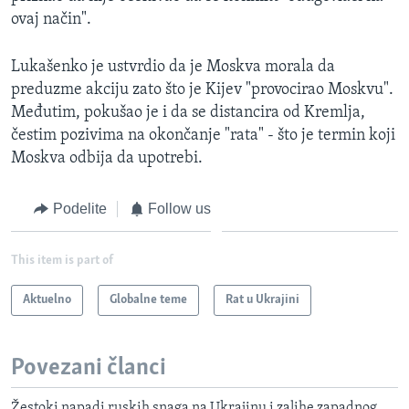
ovaj način".
Lukašenko je ustvrdio da je Moskva morala da
preduzme akciju zato što je Kijev "provocirao Moskvu".
Međutim, pokušao je i da se distancira od Kremlja,
čestim pozivima na okončanje "rata" - što je termin koji
Moskva odbija da upotrebi.
Podelite
Follow us
This item is part of
Aktuelno
Globalne teme
Rat u Ukrajini
Povezani članci
Žestoki napadi ruskih snaga na Ukrajinu i zalihe zapadnog