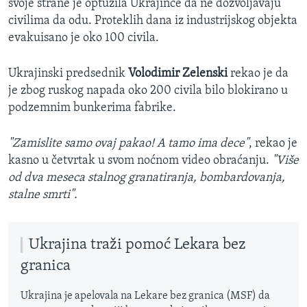
svoje strane je optužila Ukrajince da ne dozvoljavaju
civilima da odu. Proteklih dana iz industrijskog objekta
evakuisano je oko 100 civila.
Ukrajinski predsednik
Volodimir Zelenski
rekao je da
je zbog ruskog napada oko 200 civila bilo blokirano u
podzemnim bunkerima fabrike.
"Zamislite samo ovaj pakao! A tamo ima dece"
, rekao je
kasno u četvrtak u svom noćnom video obraćanju.
"Više
od dva meseca stalnog granatiranja, bombardovanja,
stalne smrti".
Ukrajina traži pomoć Lekara bez
granica
Ukrajina je apelovala na Lekare bez granica (MSF) da