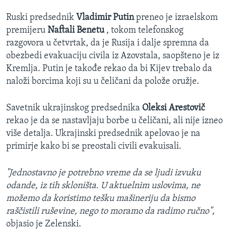
Ruski predsednik
Vladimir Putin
preneo je izraelskom
premijeru
Naftali Benetu
, tokom telefonskog
razgovora u četvrtak, da je Rusija i dalje spremna da
obezbedi evakuaciju civila iz Azovstala, saopšteno je iz
Kremlja. Putin je takođe rekao da bi Kijev trebalo da
naloži borcima koji su u čeličani da polože oružje.
Savetnik ukrajinskog predsednika
Oleksi Arestovič
rekao je da se nastavljaju borbe u čeličani, ali nije izneo
više detalja. Ukrajinski predsednik
apelovao je na
primirje kako bi se preostali civili evakuisali.
"Jednostavno je potrebno vreme da se ljudi izvuku
odande, iz tih skloništa. U aktuelnim uslovima, ne
možemo da koristimo tešku mašineriju da bismo
raščistili ruševine, nego to moramo da radimo ručno"
,
objasio je Zelenski.