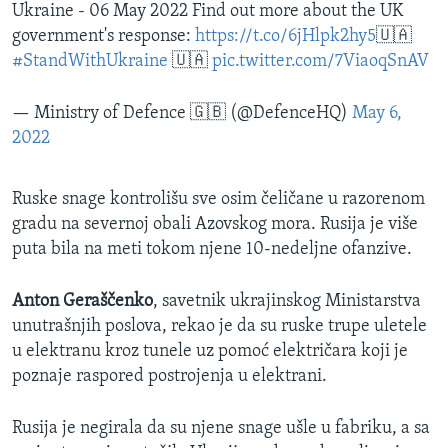
Ukraine - 06 May 2022 Find out more about the UK
government's response:
https://t.co/6jHlpk2hy5
🇺🇦
#StandWithUkraine
🇺🇦
pic.twitter.com/7ViaoqSnAV
— Ministry of Defence 🇬🇧 (@DefenceHQ)
May 6,
2022
Ruske snage kontrolišu sve osim čeličane u razorenom
gradu na severnoj obali Azovskog mora. Rusija je više
puta bila na meti tokom njene 10-nedeljne ofanzive.
Anton Geraščenko
, savetnik ukrajinskog Ministarstva
unutrašnjih poslova, rekao je da su ruske trupe uletele
u elektranu kroz tunele uz pomoć električara koji je
poznaje raspored postrojenja u elektrani.
Rusija je negirala da su njene snage ušle u fabriku, a sa