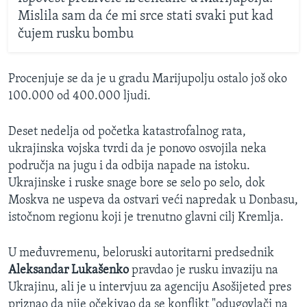
Mislila sam da će mi srce stati svaki put kad
čujem rusku bombu
Procenjuje se da je u gradu Marijupolju ostalo još oko
100.000 od 400.000 ljudi.
Deset nedelja od početka katastrofalnog rata,
ukrajinska vojska tvrdi da je ponovo osvojila neka
područja na jugu i da odbija napade na istoku.
Ukrajinske i ruske snage bore se selo po selo, dok
Moskva ne uspeva da ostvari veći napredak u Donbasu,
istočnom regionu koji je trenutno glavni cilj Kremlja.
U međuvremenu, beloruski autoritarni predsednik
Aleksandar Lukašenko
pravdao je rusku invaziju na
Ukrajinu, ali je u intervjuu za agenciju Asošijeted pres
priznao da nije očekivao da se konflikt "odugovlači na