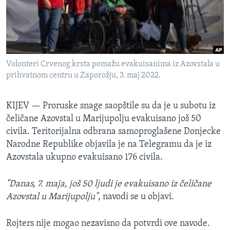
SPORT
INTERVJU
Volonteri Crvenog krsta pomažu evakuisanima iz Azovstala u
prihvatnom centru u Zaporožju, 3. maj 2022.
KIJEV —
Proruske snage saopštile su da je u subotu iz
čeličane Azovstal u Marijupolju evakuisano još 50
civila. Teritorijalna odbrana samoproglašene Donjecke
Narodne Republike objavila je na Telegramu da je iz
Azovstala ukupno evakuisano 176 civila.
"Danas, 7. maja, još 50 ljudi je evakuisano iz čeličane
Azovstal u Marijupolju"
, navodi se u objavi.
Rojters nije mogao nezavisno da potvrdi ove navode.