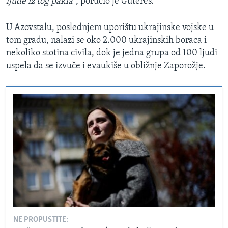
ljude iz tog pakla"
, poručio je Gutereš.
U Azovstalu, poslednjem uporištu ukrajinske vojske u
tom gradu, nalazi se oko 2.000 ukrajinskih boraca i
nekoliko stotina civila, dok je jedna grupa od 100 ljudi
uspela da se izvuče i evaukiše u obližnje Zaporožje.
NE PROPUSTITE: