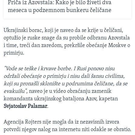
Priča iz Azovstala: Kako je bilo živeti dva
meseca u podzemnom bunkeru čeličane
Ukrajinski borac, koji je naveo da se krije u čeličani,
optužio je ruske snage da su probile odbranu Azovstala
i time, treći dan zaredom, prekršile obećanje Moskve o
primirju.
"Vode se teške i krvave borbe. I Rusi ponovo nisu
održali obećanje o primirju i nisu dali šansu civilima,
koji su pronašli sklonište u podrumima čeličane, da se
evakuišu"
, naveo je u video obraćanju zamenik
komandanta ukrajinskog bataljona Azov, kapetan
Svjatoslav Palamar
.
Agencija Rojters nije mogla da iz nezavisnih izvora
potvrdi njegov nalog na internetu niti odakle se obratio.