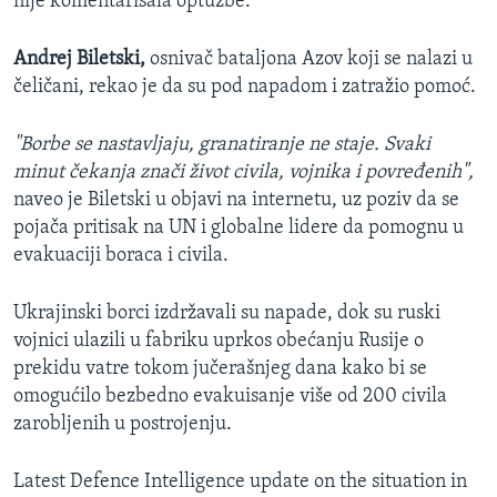
nije komentarisala optužbe.
Andrej Biletski,
osnivač bataljona Azov koji se nalazi u
čeličani, rekao je da su pod napadom i zatražio pomoć.
"Borbe se nastavljaju, granatiranje ne staje. Svaki
minut čekanja znači život civila, vojnika i povređenih",
naveo je Biletski u objavi na internetu, uz poziv da se
pojača pritisak na UN i globalne lidere da pomognu u
evakuaciji boraca i civila.
Ukrajinski borci izdržavali su napade, dok su ruski
vojnici ulazili u fabriku uprkos obećanju Rusije o
prekidu vatre tokom jučerašnjeg dana kako bi se
omogućilo bezbedno evakuisanje više od 200 civila
zarobljenih u postrojenju.
Latest Defence Intelligence update on the situation in