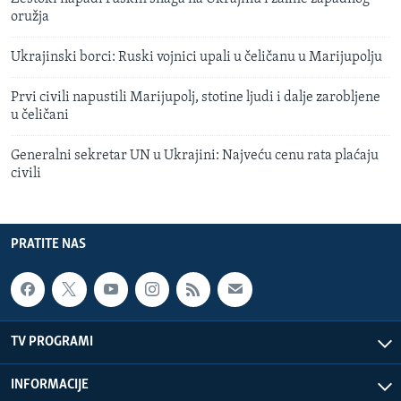
oružja
Ukrajinski borci: Ruski vojnici upali u čeličanu u Marijupolju
Prvi civili napustili Marijupolj, stotine ljudi i dalje zarobljene
u čeličani
Generalni sekretar UN u Ukrajini: Najveću cenu rata plaćaju
civili
PRATITE NAS
TV PROGRAMI
INFORMACIJE