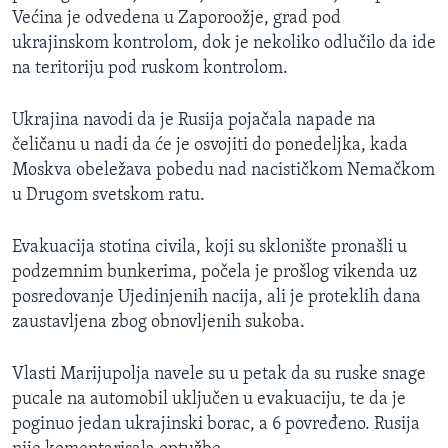
Većina je odvedena u Zaporoožje, grad pod
ukrajinskom kontrolom, dok je nekoliko odlučilo da ide
na teritoriju pod ruskom kontrolom.
Ukrajina navodi da je Rusija pojačala napade na
čeličanu u nadi da će je osvojiti do ponedeljka, kada
Moskva obeležava pobedu nad nacističkom Nemačkom
u Drugom svetskom ratu.
Evakuacija stotina civila, koji su sklonište pronašli u
podzemnim bunkerima, počela je prošlog vikenda uz
posredovanje Ujedinjenih nacija, ali je proteklih dana
zaustavljena zbog obnovljenih sukoba.
Vlasti Marijupolja navele su u petak da su ruske snage
pucale na automobil uključen u evakuaciju, te da je
poginuo jedan ukrajinski borac, a 6 povređeno. Rusija