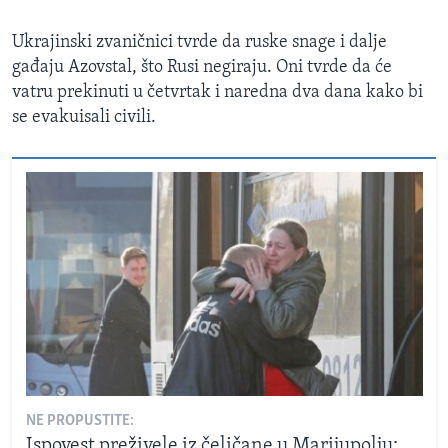
Ukrajinski zvaničnici tvrde da ruske snage i dalje
gađaju Azovstal, što Rusi negiraju. Oni tvrde da će
vatru prekinuti u četvrtak i naredna dva dana kako bi
se evakuisali civili.
NE PROPUSTITE:
Ispovest preživele iz čeličane u Marijupolju: