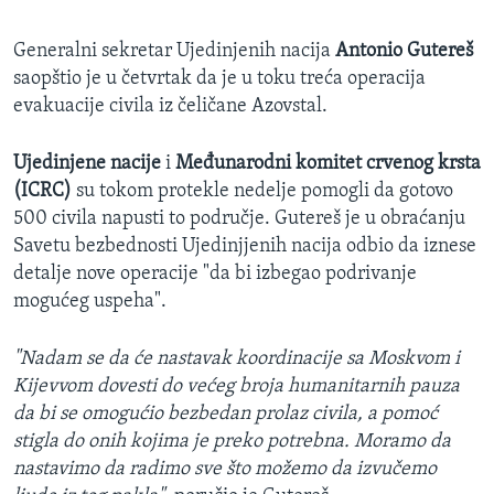
Generalni sekretar Ujedinjenih nacija
Antonio Gutereš
saopštio je u četvrtak da je u toku treća operacija
evakuacije civila iz čeličane Azovstal.
Ujedinjene nacije
i
Međunarodni komitet crvenog krsta
(ICRC)
su tokom protekle nedelje pomogli da gotovo
500 civila napusti to područje. Gutereš je u obraćanju
Savetu bezbednosti Ujedinjjenih nacija odbio da iznese
detalje nove operacije "da bi izbegao podrivanje
mogućeg uspeha".
"Nadam se da će nastavak koordinacije sa Moskvom i
Kijevvom dovesti do većeg broja humanitarnih pauza
da bi se omogućio bezbedan prolaz civila, a pomoć
stigla do onih kojima je preko potrebna. Moramo da
nastavimo da radimo sve što možemo da izvučemo