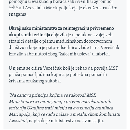
pomognu u evakuaciji boraca sakrivenih u ogromnoj
čeličani Azovstal u Mariupolju koja je okružena ruskim
snagama.
Ukrajinsko ministarstvo za reintegraciju privremeno
okupiranih teritorija
objavilo je u petak na svojoj veb
stranici detalje o pismu medicinskom dobrotvornom
društvu u kojem je potpredsednica vlade Irina Vereščuk
izrazila zabrinutost zbog "žalosnih uslova" u fabrici.
U njemu se citira Vereščuk koji je rekao da povelja MSF
pruža pomoć ljudima kojima je potrebna pomoć ili
žrtvama oružanog sukoba.
"Na osnovu principa kojima se rukovodi MSF,
Ministarstvo za reintegraciju privremeno okupiranih
teritorija Ukrajine traži misiju za evakuaciju branilaca
Mariupolja, koji se sada nalaze u metalurškom kombinatu
Azovstal“
, napisalo je ministarstvo na svom sajtu.