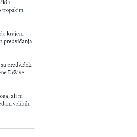
ičkih
o tropskim
ride krajem
vih predviđanja
 su predvideli
jene Države
oga, ali ni
sedam velikih.