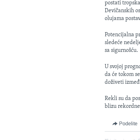
postati tropsk
Devičanskih os
olujama postav
Potencijalna p
sledeće nedelj
sa sigurnošću.
U svojoj progn
da će tokom s
doživeti između
Rekli su da pos
blizu rekordne
Podelite