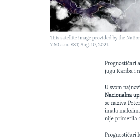
This satellite image provided by the Nati
7:50 a.m. EST, Aug. 10, 2021.
Prognostičari
jugu Kariba i 
U svom najnovi
Nacionalna up
se naziva Poten
imala maksimal
nije primetila
Prognostičari 