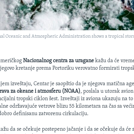
onal Oceanic and Atmospheric Administration shows a tropical storm
 američkog
Nacionalnog centra za uragane
kažu da će vrem
njegovo kretanje prema Portoriku verovatno formirati trops
jem izveštaju, Centar je saopštio da je njegova matična age
rava za okeane i atmosferu (NOAA)
, poslala u utorak avion
cijalni tropski ciklon šest. Izveštaji iz aviona ukazuju na to
ne održavajuće vetrove blizu 55 kilometara na čas sa veći
 dobro definisanu zatvorenu cirkulaciju.
kažu da se očekuje postepeno jačanje i da se očekuje da će 