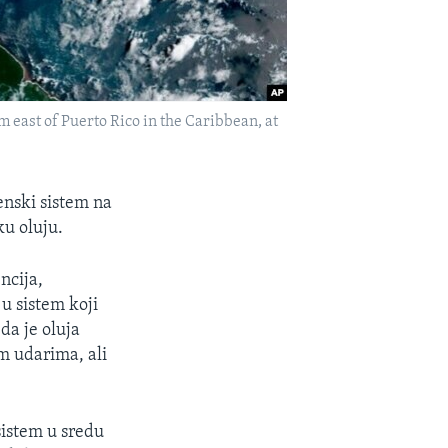
 east of Puerto Rico in the Caribbean, at
enski sistem na
ku oluju.
ncija,
 u sistem koji
 da je oluja
m udarima, ali
sistem u sredu