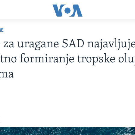
ME
 za uragane SAD najavljuj
tno formiranje tropske olu
ima