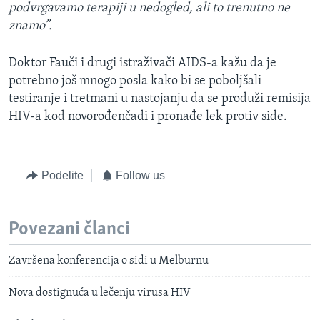
podvrgavamo terapiji u nedogled, ali to trenutno ne
znamo”.
Doktor Fauči i drugi istraživači AIDS-a kažu da je
potrebno još mnogo posla kako bi se poboljšali
testiranje i tretmani u nastojanju da se produži remisija
HIV-a kod novorođenčadi i pronađe lek protiv side.
Podelite
Follow us
Povezani članci
Završena konferencija o sidi u Melburnu
Nova dostignuća u lečenju virusa HIV