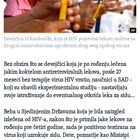
SPORT
INTERVJU
Devojčica iz Kambodže, koja je HIV pozitivna tokom molitve sa
drugim sunarodnicima ugroženim zbog ovog opakog virusa
Bez obzira što se devojčici koja je po rođenju lečena
jakim koktelom antiretroviralnih lekova, posle 27
meseci bez terapije virus HIV vratio, naučnici u SAD -
koji su obavili eksperimentalnu studiju - nastavljaju
svoje istraživanje do eventualnog otkrića leka za sidu...
Beba u Sjedinjenim Državama koja je bila naizgled
izlečena od HIV-a, nakon što je primila jake lekove na
rođenju pre četiri godine, sada je pozitivno testirana na
virus koji uzrokuje sidu. Dete, poznatije kao Misisipi