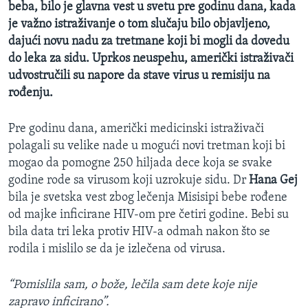
beba, bilo je glavna vest u svetu pre godinu dana, kada
je važno istraživanje o tom slučaju bilo objavljeno,
dajući novu nadu za tretmane koji bi mogli da dovedu
do leka za sidu. Uprkos neuspehu, američki istraživači
udvostručili su napore da stave virus u remisiju na
rođenju.
Pre godinu dana, američki medicinski istraživači
polagali su velike nade u mogući novi tretman koji bi
mogao da pomogne 250 hiljada dece koja se svake
godine rode sa virusom koji uzrokuje sidu. Dr
Hana Gej
bila je svetska vest zbog lečenja Misisipi bebe rođene
od majke inficirane HIV-om pre četiri godine. Bebi su
bila data tri leka protiv HIV-a odmah nakon što se
rodila i mislilo se da je izlečena od virusa.
“Pomislila sam, o bože, lečila sam dete koje nije
zapravo inficirano”.