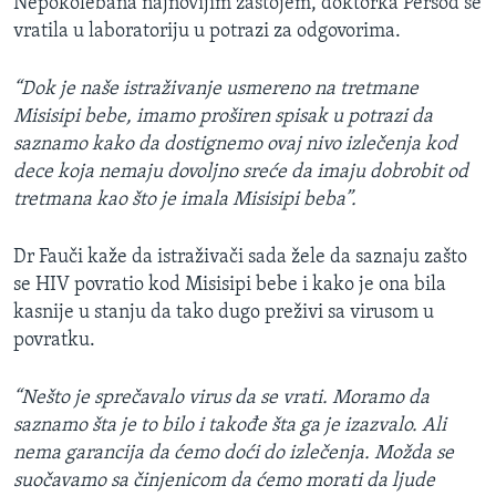
Nepokolebana najnovijim zastojem, doktorka Persod se
vratila u laboratoriju u potrazi za odgovorima.
“Dok je naše istraživanje usmereno na tretmane
Misisipi bebe, imamo proširen spisak u potrazi da
saznamo kako da dostignemo ovaj nivo izlečenja kod
dece koja nemaju dovoljno sreće da imaju dobrobit od
tretmana kao što je imala Misisipi beba”.
Dr Fauči kaže da istraživači sada žele da saznaju zašto
se HIV povratio kod Misisipi bebe i kako je ona bila
kasnije u stanju da tako dugo preživi sa virusom u
povratku.
“Nešto je sprečavalo virus da se vrati. Moramo da
saznamo šta je to bilo i takođe šta ga je izazvalo. Ali
nema garancija da ćemo doći do izlečenja. Možda se
suočavamo sa činjenicom da ćemo morati da ljude