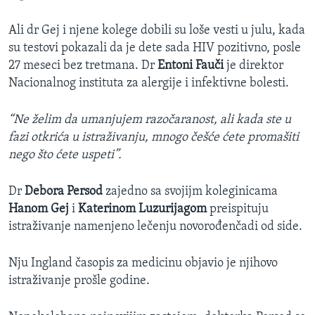
Ali dr Gej i njene kolege dobili su loše vesti u julu, kada
su testovi pokazali da je dete sada HIV pozitivno, posle
27 meseci bez tretmana. Dr
Entoni Fauči
je direktor
Nacionalnog instituta za alergije i infektivne bolesti.
“Ne želim da umanjujem razočaranost, ali kada ste u
fazi otkrića u istraživanju, mnogo češće ćete promašiti
nego što ćete uspeti”.
Dr
Debora Persod
zajedno sa svojijm koleginicama
Hanom Gej
i
Katerinom Luzurijagom
preispituju
istraživanje namenjeno lečenju novorođenčadi od side.
Nju Ingland časopis za medicinu objavio je njihovo
istraživanje prošle godine.