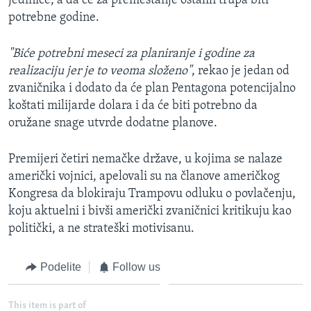
jedinice, a da će za premeštanje ostalih trupa biti
potrebne godine.
"Biće potrebni meseci za planiranje i godine za
realizaciju jer je to veoma složeno"
, rekao je jedan od
zvaničnika i dodato da će plan Pentagona potencijalno
koštati milijarde dolara i da će biti potrebno da
oružane snage utvrde dodatne planove.
Premijeri četiri nemačke države, u kojima se nalaze
američki vojnici, apelovali su na članove američkog
Kongresa da blokiraju Trampovu odluku o povlačenju,
koju aktuelni i bivši američki zvaničnici kritikuju kao
politički, a ne strateški motivisanu.
Podelite
Follow us
This item is part of