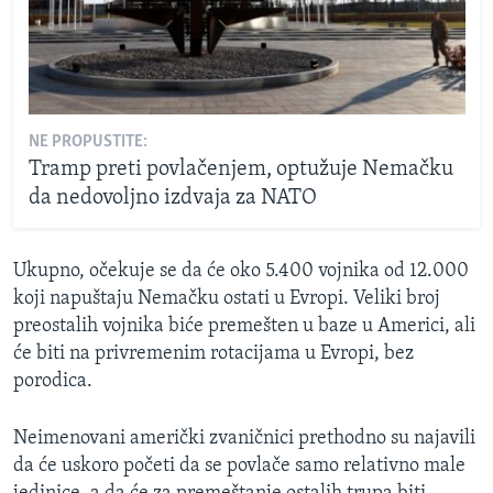
NE PROPUSTITE:
Tramp preti povlačenjem, optužuje Nemačku
da nedovoljno izdvaja za NATO
Ukupno, očekuje se da će oko 5.400 vojnika od 12.000
koji napuštaju Nemačku ostati u Evropi. Veliki broj
preostalih vojnika biće premešten u baze u Americi, ali
će biti na privremenim rotacijama u Evropi, bez
porodica.
Neimenovani američki zvaničnici prethodno su najavili
da će uskoro početi da se povlače samo relativno male