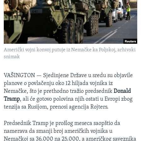
SPORT
INTERVJU
Američki vojni konvoj putuje iz Nemačke ka Poljskoj, arhivski
snimak
VAŠINGTON —
Sjedinjene Države u sredu su objavile
planove o povlačenju oko 12 hiljada vojnika iz
Nemačke, što je prethodno tražio predsednik
Donald
Tramp
, ali će gotovo polovina njih ostati u Evropi zbog
tenzija sa Rusijom, prenosi agencija Rojters.
Predsednik Tramp je prošlog meseca saopštio da
namerava da smanji broj američkih vojnika u
Nemačkoj sa 36.000 na 25.000, a američkog saveznika