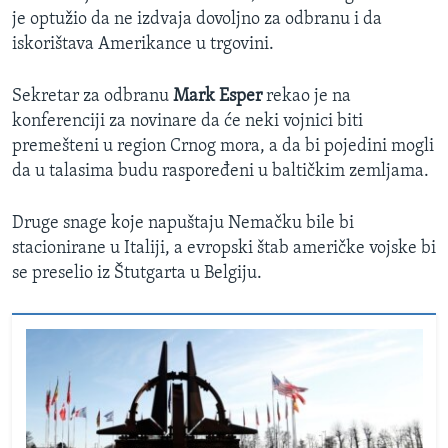
je optužio da ne izdvaja dovoljno za odbranu i da
iskorištava Amerikance u trgovini.
Sekretar za odbranu
Mark Esper
rekao je na
konferenciji za novinare da će neki vojnici biti
premešteni u region Crnog mora, a da bi pojedini mogli
da u talasima budu raspoređeni u baltičkim zemljama.
Druge snage koje napuštaju Nemačku bile bi
stacionirane u Italiji, a evropski štab američke vojske bi
se preselio iz Štutgarta u Belgiju.