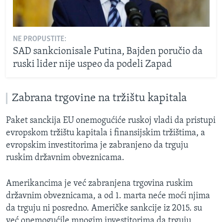
NE PROPUSTITE:
SAD sankcionisale Putina, Bajden poručio da
ruski lider nije uspeo da podeli Zapad
Zabrana trgovine na tržištu kapitala
Paket sanckija EU onemogućiće ruskoj vladi da pristupi
evropskom tržištu kapitala i finansijskim tržištima, a
evropskim investitorima je zabranjeno da trguju
ruskim državnim obveznicama.
Amerikancima je već zabranjena trgovina ruskim
državnim obveznicama, a od 1. marta neće moći njima
da trguju ni posredno. Američke sankcije iz 2015. su
već onemogućile mnogim investitorima da trguju