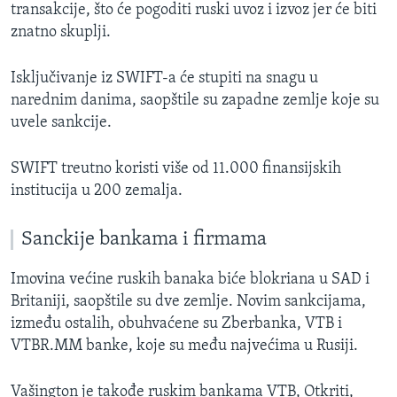
transakcije, što će pogoditi ruski uvoz i izvoz jer će biti
znatno skuplji.
Isključivanje iz SWIFT-a će stupiti na snagu u
narednim danima, saopštile su zapadne zemlje koje su
uvele sankcije.
SWIFT treutno koristi više od 11.000 finansijskih
institucija u 200 zemalja.
Sanckije bankama i firmama
Imovina većine ruskih banaka biće blokriana u SAD i
Britaniji, saopštile su dve zemlje. Novim sankcijama,
između ostalih, obuhvaćene su Zberbanka, VTB i
VTBR.MM banke, koje su među najvećima u Rusiji.
Vašington je takođe ruskim bankama VTB, Otkriti,