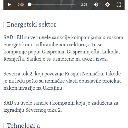
0:00
2:25
Energetski sektor
SAD i EU su već uvele sankcije kompanijama u ruskom
energetskom i odbrambenom sektoru, a tu su
kompanije poput Gasproma, Gaspromnjefta, Lukoila,
Rosnjefta. Sankcije su usmerene na uvoz i izvoz.
Severni tok 2, koji povezuje Rusiju i Nemačku, takođe
je na ledu pošto su nemačke vlasti obustavile projekat
nakon invazije na Ukrajinu.
SAD su uvele sancije i kompaniji koja je zadužena za
izgradnju Severnog toka 2.
Tehnologija