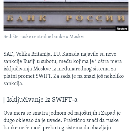
SPORT
INTERVJU
Sedište ruske centralne banke u Moskvi
SAD, Velika Britanija, EU, Kanada najavile su nove
sankcije Rusiji u subotu, među kojima je i oštra mera
isključivanja Moskve iz međunarodnog sistema za
platni promet SWIFT. Za sada je na snazi još nekoliko
sankcija.
Isključivanje iz SWIFT-a
Ova mera se smatra jednom od najoštrijih i Zapad je
dugo oklevao da je uvede. Praktično znači da ruske
banke neće moći preko tog sistema da obavljaju