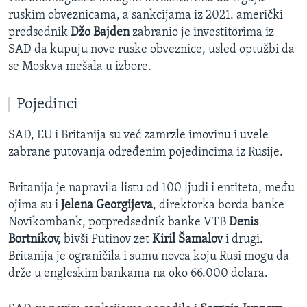
ruskim obveznicama, a sankcijama iz 2021. američki
predsednik
Džo Bajden
zabranio je investitorima iz
SAD da kupuju nove ruske obveznice, usled optužbi da
se Moskva mešala u izbore.
Pojedinci
SAD, EU i Britanija su već zamrzle imovinu i uvele
zabrane putovanja određenim pojedincima iz Rusije.
Britanija je napravila listu od 100 ljudi i entiteta, među
ojima su i
Jelena Georgijeva
, direktorka borda banke
Novikombank, potpredsednik banke VTB
Denis
Bortnikov,
bivši Putinov zet
Kiril Šamalov
i drugi.
Britanija je ograničila i sumu novca koju Rusi mogu da
drže u engleskim bankama na oko 66.000 dolara.