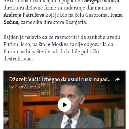
SAD su novim sankcijama pogodile i
Sergeja Ivanova,
direktora državne firme za rudaranje dijamanata,
Andreja Patruševa
koji je bio na čelu Gasproma,
Ivana
Sečina,
zamenika direktora Rosnjefta.
Bajden je najavio da će razmotriti i da sankcije uvedu
Putinu lično, na šta je Moskva ranije odgovorila da
Putinu ne bi naštetile, ali da bi bile politički
destruktivne.
Džozef: Vučić izbegao da osudi ruski napad na Ukrajinu
by
Glas Amerike
No media source currently available