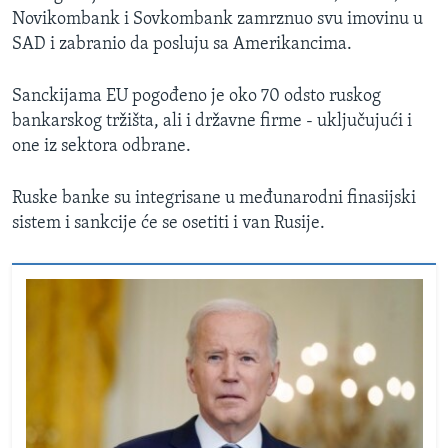
Novikombank i Sovkombank zamrznuo svu imovinu u
SAD i zabranio da posluju sa Amerikancima.
Sanckijama EU pogođeno je oko 70 odsto ruskog
bankarskog tržišta, ali i državne firme - uključujući i
one iz sektora odbrane.
Ruske banke su integrisane u međunarodni finasijski
sistem i sankcije će se osetiti i van Rusije.